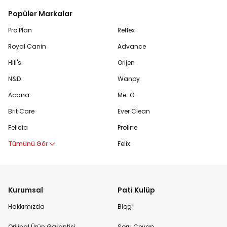
Popüler Markalar
Pro Plan
Reflex
Royal Canin
Advance
Hill's
Orijen
N&D
Wanpy
Acana
Me-O
Brit Care
Ever Clean
Felicia
Proline
Tümünü Gör
Felix
Kurumsal
Pati Kulüp
Hakkımızda
Blog
Orijinal Ürün Garantisi
Soru Cevap