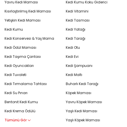
Yavru Kedi Maması
Kedi Kumu Koku Giderici
Kısırlaştırılmış Kedi Maması
Kedi Vitamini
Yetişkin Kedi Maması
Kedi Tasması
Kedi Kumu
Kedi Yatağı
Kedi Konservesi & Yaş Mama
Kedi Tarağı
Kedi Ödül Maması
Kedi Otu
Kedi Taşıma Çantası
Kedi Evi
Kedi Oyuncakları
Kedi Şampuanı
Kedi Tuvaleti
Kedi Maltı
Kedi Tırmalama Tahtası
Buharlı Kedi Tarağı
Kedi Su Pınarı
Köpek Maması
Bentonit Kedi Kumu
Yavru Köpek Maması
Kedi Krema Ödülü
Yaşlı Kedi Maması
Tümünü Gör
Yaşlı Köpek Maması