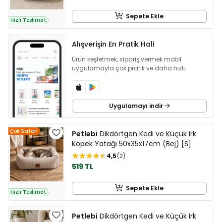
Sepete Ekle
Hızlı Teslimat
Alışverişin En Pratik Hali
Ürün keşfetmek, sipariş vermek mobil
uygulamayla çok pratik ve daha hızlı.
Uygulamayı indir
Çok Satan
Petlebi
Dikdörtgen Kedi ve Küçük Irk
Köpek Yatağı 50x35x17cm (Bej) [S]
4,5
2
519 TL
Sepete Ekle
Hızlı Teslimat
Petlebi
Dikdörtgen Kedi ve Küçük Irk