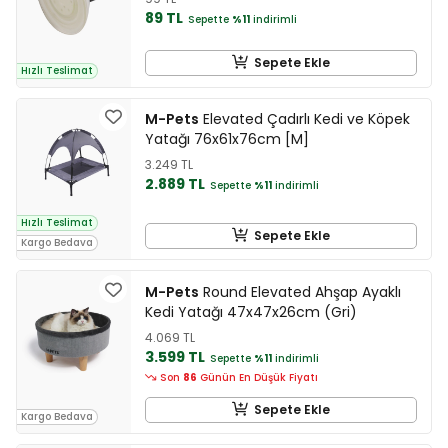
89 TL
Sepette
%11
indirimli
Sepete Ekle
Hızlı Teslimat
M-Pets
Elevated Çadırlı Kedi ve Köpek
Yatağı 76x61x76cm [M]
3.249 TL
2.889 TL
Sepette
%11
indirimli
Hızlı Teslimat
Sepete Ekle
Kargo Bedava
M-Pets
Round Elevated Ahşap Ayaklı
Kedi Yatağı 47x47x26cm (Gri)
4.069 TL
3.599 TL
Sepette
%11
indirimli
Son
86
Günün En Düşük Fiyatı
Sepete Ekle
Kargo Bedava