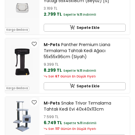
Yatağı 55x45x18cm (Beyaz) [S]
3.169 TL
2.799 TL
Sepette
%11
indirimli
Sepete Ekle
Kargo Bedava
M-Pets
Panther Premium Liana
Tırmalama Tahtalı Kedi Ağacı
55x55x96cm (Siyah)
9.399 TL
8.299 TL
Sepette
%11
indirimli
Son
67
Günün En Düşük Fiyatı
Sepete Ekle
Kargo Bedava
M-Pets
Snake Trivor Tırmalama
Tahtalı Kedi Evi 40x40x113cm
7.599 TL
6.749 TL
Sepette
%11
indirimli
Son
117
Günün En Düşük Fiyatı