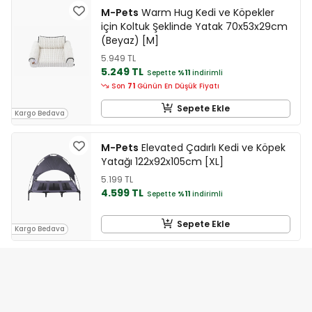
M-Pets
Warm Hug Kedi ve Köpekler
için Koltuk Şeklinde Yatak 70x53x29cm
(Beyaz) [M]
5.949 TL
5.249 TL
Sepette
%11
indirimli
Son
71
Günün En Düşük Fiyatı
Sepete Ekle
Kargo Bedava
M-Pets
Elevated Çadırlı Kedi ve Köpek
Yatağı 122x92x105cm [XL]
5.199 TL
4.599 TL
Sepette
%11
indirimli
Sepete Ekle
Kargo Bedava