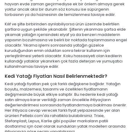
hayvan evde zaman geçirmediyse ek bir önlem almaya gerek
yoktur ancak aksi bir durum söz konusu ise süpürgenin
torbasının ya da haznesinin de temizlenmesi tavsiye edilir.
Kılıf ve şilte birbirinden ayrılabiliyorsa ürün üzerinde belirtilen
şartlara uygun şekilde yıkanabilir. Şiltenin yıkanması şartsa elde
yıkamak yatağın içerisindeki elyaf ya da benzeri maddelerin
yapısının bozulmasına ve belirli bir noktada toplanmasına engel
olacaktır. Yıkama işlemi sonrasında yatağın güzelce
kuruduğundan emin olduktan sonra tekrar kullanım için
yerleştirilmesi yeterli olacaktır. Koku hassasiyeti olan kedilerin
kullandığı yataklar yıkanırken çok fazla deterjan ve yumuşatıcı
kullanılmaması tavsiye edilir.
Kedi Yatağı Fiyatları Nasıl Belirlenmektedir?
Kedi yatağı fiyatları pek çok farklı değişkene bağlıdır. Yatağın
boyutu, malzemesi, tasarımı ve özellikleri fiyatlamanın
değişmesinde büyük etkiye sahiptir. Bu nedenle kedi yatağı
satın almaya karar verildiği zaman öncelikle ihtiyaçların
değerlendirilmesi sonrasında fiyatlandırmaya bakılması önerilir.
Her ihtiyaca cevap verecek farklı fiyat yelpazesinde yer alan
ürünleri Petlebi.com'da rahatlıkla bulabilirsiniz. Trixie,
Stefanplast, Lepus, Karlie gibi popüler markaların patili
dostlarımız için özel olarak sundukları yatak modelleri arasında
ihtiyacınıza göre seçim yapabilirsiniz.