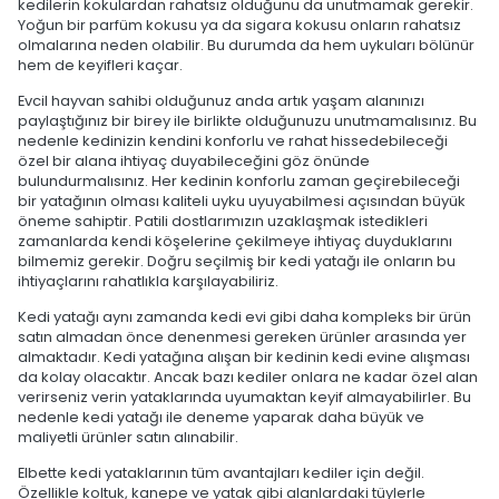
kedilerin kokulardan rahatsız olduğunu da unutmamak gerekir.
Yoğun bir parfüm kokusu ya da sigara kokusu onların rahatsız
olmalarına neden olabilir. Bu durumda da hem uykuları bölünür
hem de keyifleri kaçar.
Evcil hayvan sahibi olduğunuz anda artık yaşam alanınızı
paylaştığınız bir birey ile birlikte olduğunuzu unutmamalısınız. Bu
nedenle kedinizin kendini konforlu ve rahat hissedebileceği
özel bir alana ihtiyaç duyabileceğini göz önünde
bulundurmalısınız. Her kedinin konforlu zaman geçirebileceği
bir yatağının olması kaliteli uyku uyuyabilmesi açısından büyük
öneme sahiptir. Patili dostlarımızın uzaklaşmak istedikleri
zamanlarda kendi köşelerine çekilmeye ihtiyaç duyduklarını
bilmemiz gerekir. Doğru seçilmiş bir kedi yatağı ile onların bu
ihtiyaçlarını rahatlıkla karşılayabiliriz.
Kedi yatağı aynı zamanda kedi evi gibi daha kompleks bir ürün
satın almadan önce denenmesi gereken ürünler arasında yer
almaktadır. Kedi yatağına alışan bir kedinin kedi evine alışması
da kolay olacaktır. Ancak bazı kediler onlara ne kadar özel alan
verirseniz verin yataklarında uyumaktan keyif almayabilirler. Bu
nedenle kedi yatağı ile deneme yaparak daha büyük ve
maliyetli ürünler satın alınabilir.
Elbette kedi yataklarının tüm avantajları kediler için değil.
Özellikle koltuk, kanepe ve yatak gibi alanlardaki tüylerle