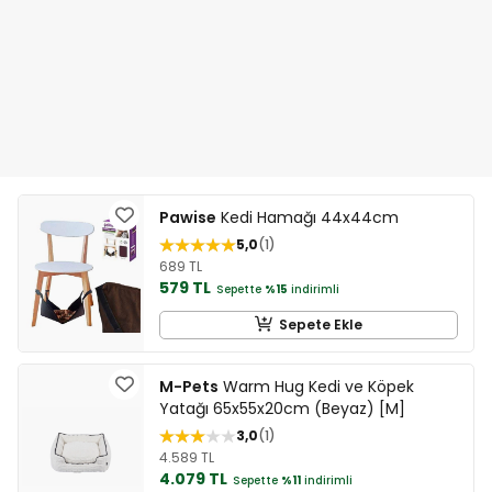
Pawise
Kedi Hamağı 44x44cm
5,0
1
689 TL
579 TL
Sepette
%15
indirimli
Sepete Ekle
M-Pets
Warm Hug Kedi ve Köpek
Yatağı 65x55x20cm (Beyaz) [M]
3,0
1
4.589 TL
4.079 TL
Sepette
%11
indirimli