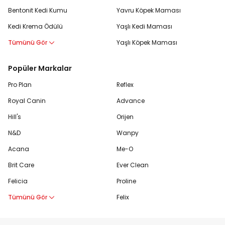
Bentonit Kedi Kumu
Yavru Köpek Maması
Kedi Krema Ödülü
Yaşlı Kedi Maması
Tümünü Gör
Yaşlı Köpek Maması
Popüler Markalar
Pro Plan
Reflex
Royal Canin
Advance
Hill's
Orijen
N&D
Wanpy
Acana
Me-O
Brit Care
Ever Clean
Felicia
Proline
Tümünü Gör
Felix