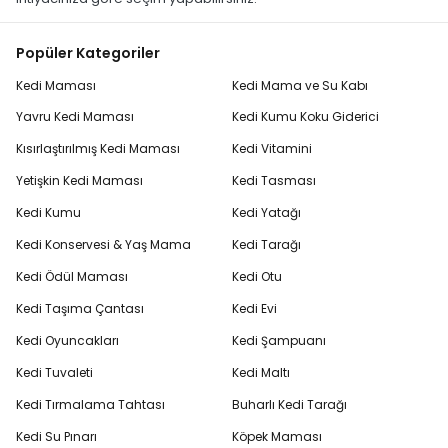
Popüler Kategoriler
Kedi Maması
Kedi Mama ve Su Kabı
Yavru Kedi Maması
Kedi Kumu Koku Giderici
Kısırlaştırılmış Kedi Maması
Kedi Vitamini
Yetişkin Kedi Maması
Kedi Tasması
Kedi Kumu
Kedi Yatağı
Kedi Konservesi & Yaş Mama
Kedi Tarağı
Kedi Ödül Maması
Kedi Otu
Kedi Taşıma Çantası
Kedi Evi
Kedi Oyuncakları
Kedi Şampuanı
Kedi Tuvaleti
Kedi Maltı
Kedi Tırmalama Tahtası
Buharlı Kedi Tarağı
Kedi Su Pınarı
Köpek Maması