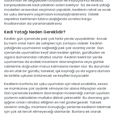
tasarımları ve değişebilen boyutları ile ihtiyaçlarınızı eksiksiz
karşılayabilecek kedi yatakları sizleri bekliyor. Siz de kedi yatağı
modelleri arasından seçiminizi yapabilir, kedilerin rahat ve sıcak
bir uyku deneyimi yaşamasını kolaylaştırabilirsiniz. Üstelik
sepetiniz belirlenen tutara ulaştığında ücretsiz kargo
fırsatlarından da yararlanabilirsiniz.
Kedi Yatağı Neden Gereklidir?
Kediler gün içerisinde pek çok farklı yerde uyuyabilirler. Ancak
bu hem onlar hem de sahipleri için zorlayıcı olabilir. Kedinin
yatağında uyumasının sağladığı pek çok avantaj vardır. Gün
içerisinde uyumaktan keyif alan kediler ışıktan, gürültüden ve
sigara dumanından rahatsız olurlar. Kedinin belirli bir yerde
uyumaması da evdeki insanların davranışlarına veya günlük
rutinlerine doğrudan maruz kalmasına neden olur. Bu durumda
da en ufak bir gürültü, hareket, ışık kaynağı ya da sigara dumanı
ile birlikte uykuları bölünecek ve keyifleri kaçacaktır.
Kedilerin konforlu bir uyku uyumaları için ideal sıcaklıkta, sessiz
ve mümkünse çok aydınlık olmayan bir alana ihtiyaçları vardır.
Gün içerisinde kedilerin davranışları incelendiği zaman uyurken
yüzlerini sakladıkları mutlaka dikkat çekecektir. Bu davranış gün
ışığının onları rahatsız ettiğinin en net göstergesidir. Yüksek
seslerin olduğu, insanların konuştuğu yerlerde kedilerin takılmak
için çok sık tercih etmeyeceği alanlardır. Bunlara ek olarak