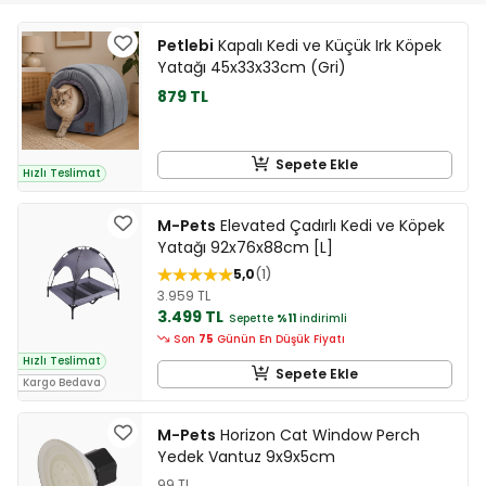
Petlebi
Kapalı Kedi ve Küçük Irk Köpek
Yatağı 45x33x33cm (Gri)
879 TL
Sepete Ekle
Hızlı Teslimat
M-Pets
Elevated Çadırlı Kedi ve Köpek
Yatağı 92x76x88cm [L]
5,0
1
3.959 TL
3.499 TL
Sepette
%11
indirimli
Son
75
Günün En Düşük Fiyatı
Hızlı Teslimat
Sepete Ekle
Kargo Bedava
M-Pets
Horizon Cat Window Perch
Yedek Vantuz 9x9x5cm
99 TL