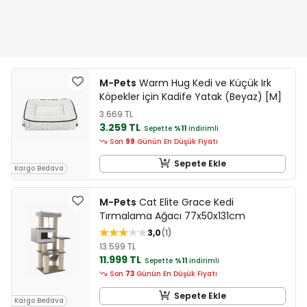
M-Pets
Warm Hug Kedi ve Küçük Irk
Köpekler için Kadife Yatak (Beyaz) [M]
3.669 TL
3.259 TL
Sepette
%11
indirimli
Son
99
Günün En Düşük Fiyatı
Sepete Ekle
Kargo Bedava
M-Pets
Cat Elite Grace Kedi
Tırmalama Ağacı 77x50x131cm
3,0
1
13.599 TL
11.999 TL
Sepette
%11
indirimli
Son
73
Günün En Düşük Fiyatı
Sepete Ekle
Kargo Bedava