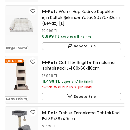
M-Pets
Warm Hug Kedi ve Köpekler
için Koltuk Şeklinde Yatak 90x70x32cm
(Beyaz) [L]
10.099 TL
8.899 TL
Sepette
%11
indirimli
Sepete Ekle
Kargo Bedava
Çok Satan
M-Pets
Cat Elite Brigitte Tırmalama
Tahtalı Kedi Evi 60x60x116cm
12.999 TL
11.499 TL
Sepette
%11
indirimli
Son
75
Günün En Düşük Fiyatı
Sepete Ekle
Kargo Bedava
M-Pets
Erebus Tırmalama Tahtalı Kedi
Evi 39x38x49cm
2.779 TL