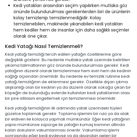
Kedi yatakları arasından seçim yapılırken mutlaka göz
önünde bulundurulması gerekenlerden biri de ürünlerin
kolay temizlenip temizlenmediğidir. Kolay
temizlenebilen, makinede yıkanabilen kedi yatakları
hem kediler hem de insanlar için daha sağlıklı seçimler
olarak öne çıkar.
Kedi Yatağı Nasıl Temizlenmeli?
Kedi yatağı temizliği tercih edilen yatağın özelliklerine göre
değişiklik gösterir. Bu nedenle mutlaka yatak üzerinde belirtilen
yıkama talimatlarının göz önünde bulundurulması gerekir. Kedi
yatağının düzenli olarak temizlenmesi hem evin hem de kedinin
sağlığı açısından önemlidir. Bu nedenle ev temizlik rutinine kedi
yatağı temizliğinin de eklenmesi gerekir. Özellikle dışarı çıkma
alışkanlığı olan bir kedinin ya da düzenli olarak sokağa çıkan bir
köpeğin de bulunduğu evlerde kullanılan kedi yataklarının olası
bir pire istilasını engellemek için temizlenmesi önemlidir.
Kedi yatağı temizliğinin ilk adımında yatak üzerindeki tüyleri
güzelce toplamak gerekir. Toplama işlemini bir rulo ya da ıslak
bir eldiven ile kolayca yapmak mümkündür. Eğer kedi yatağının
yapısı mümkünse süpürge ile yatağın kumaş kısmının altında
kalan dokuların vakumlanması önerilir. Vakumlama işlemi
sonrasında eğer kedi evdeyse ya da dışarıdan gelen bir