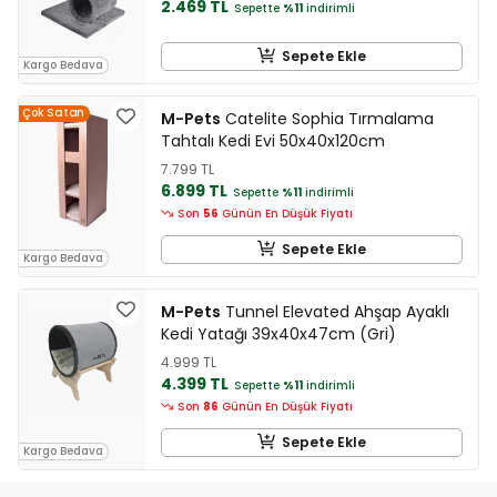
2.469 TL
Sepette
%11
indirimli
Sepete Ekle
Kargo Bedava
Çok Satan
M-Pets
Catelite Sophia Tırmalama
Tahtalı Kedi Evi 50x40x120cm
7.799 TL
6.899 TL
Sepette
%11
indirimli
Son
56
Günün En Düşük Fiyatı
Sepete Ekle
Kargo Bedava
M-Pets
Tunnel Elevated Ahşap Ayaklı
Kedi Yatağı 39x40x47cm (Gri)
4.999 TL
4.399 TL
Sepette
%11
indirimli
Son
86
Günün En Düşük Fiyatı
Sepete Ekle
Kargo Bedava