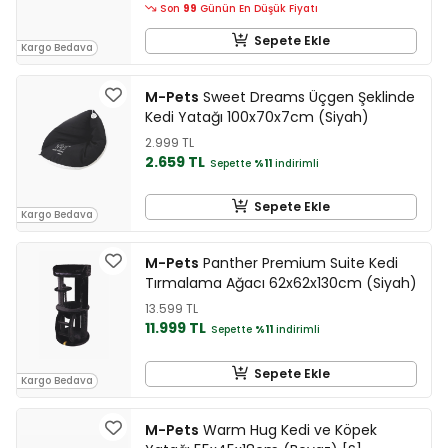
Son
99
Günün En Düşük Fiyatı
Sepete Ekle
Kargo Bedava
M-Pets
Sweet Dreams Üçgen Şeklinde
Kedi Yatağı 100x70x7cm (Siyah)
2.999 TL
2.659 TL
Sepette
%11
indirimli
Sepete Ekle
Kargo Bedava
M-Pets
Panther Premium Suite Kedi
Tırmalama Ağacı 62x62x130cm (Siyah)
13.599 TL
11.999 TL
Sepette
%11
indirimli
Sepete Ekle
Kargo Bedava
M-Pets
Warm Hug Kedi ve Köpek