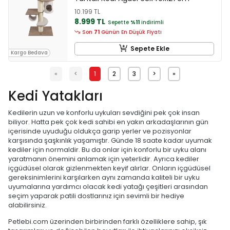
10.199 TL
8.999 TL
Sepette
%11
indirimli
Son
71
Günün En Düşük Fiyatı
Sepete Ekle
Kargo Bedava
«
<
1
2
3
>
»
Kedi Yatakları
Kedilerin uzun ve konforlu uykuları sevdiğini pek çok insan
biliyor. Hatta pek çok kedi sahibi en yakın arkadaşlarının gün
içerisinde uyuduğu oldukça garip yerler ve pozisyonlar
karşısında şaşkınlık yaşamıştır. Günde 18 saate kadar uyumak
kediler için normaldir. Bu da onlar için konforlu bir uyku alanı
yaratmanın önemini anlamak için yeterlidir. Ayrıca kediler
içgüdüsel olarak gizlenmekten keyif alırlar. Onların içgüdüsel
gereksinimlerini karşılarken aynı zamanda kaliteli bir uyku
uyumalarına yardımcı olacak kedi yatağı çeşitleri arasından
seçim yaparak patili dostlarınız için sevimli bir hediye
alabilirsiniz.
Petlebi.com üzerinden birbirinden farklı özelliklere sahip, şık