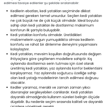
edilmesi tavsiye edilenler şu şekilde sıralanabilir:
Kedilerin ebatları, kedi yatakları seçiminde dikkat
edilmesi gereken temel unsurdur. Seçilen kedi yatakları
ne çok büyük ne de çok küçük olmalıdır. İdeal boyuta
sahip olan kedi yatakları ile dostlarımız maksimum
konforun ilk şartıyla buluşabilir.
Kedi yatakları konforlu olmalıdır. Üretildikleri
malzemelerin uygun yumuşaklıkta olması kedilerin
konforlu ve rahat bir dinlenme deneyimi yaşamasını
kolaylaştırır.
Kedi yatakları, mevsim koşulları doğrultusunda değişen
ihtiyaçlara göre çeşitlenen modellere sahiptir. Kış
aylarında dostlarımızı serin tutması için özel olarak
üretilmiş kedi yatakları, yaz aylarında konfor beklentisini
karşılayamaz. Yaz aylarında soğutucu özelliğe sahip
olan kedi yatağı modellerinin tercih edilmesi doğrusu
olacaktır.
Kediler yaramaz, meraklı ve zaman zaman yıkıcı
davranışlar sergileyebilen canlılardır. Kedi yatakları
dayanıklı olmadığında kullanım süreleri belirgin ölçüde
düşebilir. Bu nedenle seçim sırasında kaliteli ve dayanıklı
ürünlere yönelmek gerekir.