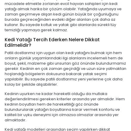
mücadele etmekte zorlanan evcil hayvan sahipleri için kedi
yatağı almak harika bir çözüm olabilir. Yatağında uyumaya ve
zaman geçirmeye alışan kedi günün büyük bir çoğunluğunu
burada geçireceğinden evdeki diğer alanları çok daha az
kullanır. Bu sayede koltuk ve yatak gibi alanlarda sürekli tüy
temizliği yapmaya gerek kalmaz.
Kedi Yatağı Tercih Ederken Nelere Dikkat
Edilmelidir?
Patili dostlarımız için uygun olan kedi yatağını bulmak için hem
onların günlük yaşamlarındaki ilgi alanlarını incelemeli hem de
boyut, şekil, malzeme gibi unsurları göz önünde bulundurmamız
gerekir. Kedinin en çok zaman geçirdiği ve uzun süre yatmaktan
hoşlandığı bölgelerin dokusuna bakarak yatak seçimi
yapılabilir. Bu sayede patili dostlarımız yeni yerlerine çok daha
kolay bir şekilde alışabilirler.
Kedinin uyurken ne kadar hareketli olduğu da mutlaka
değerlendirilmesi gereken kriterler arasında yer almalıdır. Hem
kedinin boyutları hem de hareketliliği göz önünde
bulundurularak yatağın boyutlarına karar vermek konforlu ve
kaliteli bir uyku deneyimi için olmazsa olmazlar arasında yer
almaktadır.
Kedi yatağı modelleri arasından seçim yapılırken dikkat