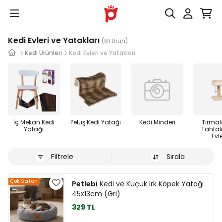
Kedi Evleri ve Yatakları
(81 Ürün)
Kedi Ürünleri
Kedi Evleri ve Yatakları
İç Mekan Kedi
Peluş Kedi Yatağı
Kedi Minderi
Tırma
Yatağı
Tahtalı
Evle
Filtrele
Sırala
Çok Satan
Petlebi
Kedi ve Küçük Irk Köpek Yatağı
45x13cm (Gri)
329 TL