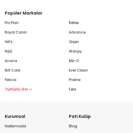
Popüler Markalar
Pro Plan
Reflex
Royal Canin
Advance
Hill's
Orijen
N&D
Wanpy
Acana
Me-O
Brit Care
Ever Clean
Felicia
Proline
Tümünü Gör
Felix
Kurumsal
Pati Kulüp
Hakkımızda
Blog