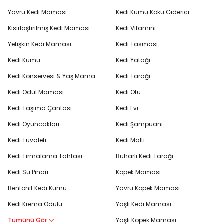
Yavru Kedi Maması
Kedi Kumu Koku Giderici
Kısırlaştırılmış Kedi Maması
Kedi Vitamini
Yetişkin Kedi Maması
Kedi Tasması
Kedi Kumu
Kedi Yatağı
Kedi Konservesi & Yaş Mama
Kedi Tarağı
Kedi Ödül Maması
Kedi Otu
Kedi Taşıma Çantası
Kedi Evi
Kedi Oyuncakları
Kedi Şampuanı
Kedi Tuvaleti
Kedi Maltı
Kedi Tırmalama Tahtası
Buharlı Kedi Tarağı
Kedi Su Pınarı
Köpek Maması
Bentonit Kedi Kumu
Yavru Köpek Maması
Kedi Krema Ödülü
Yaşlı Kedi Maması
Tümünü Gör
Yaşlı Köpek Maması