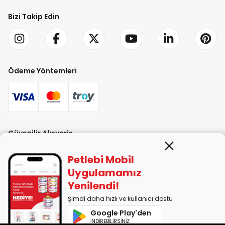
Bizi Takip Edin
Ödeme Yöntemleri
Güvenilir Alışveriş
Petlebi Mobil
Uygulamamız
Yenilendi!
Şimdi daha hızlı ve kullanıcı dostu
PETLEBİ EVCİL HAYVAN ÜRÜNLERİ PAZ. SAN. TİC. LTD. ŞTİ. Alaşarköy Mah.
Google Play'den
1. Alaşar Cad. No: 9 Osmangazi/Bursa
İNDİREBİLİRSİNİZ