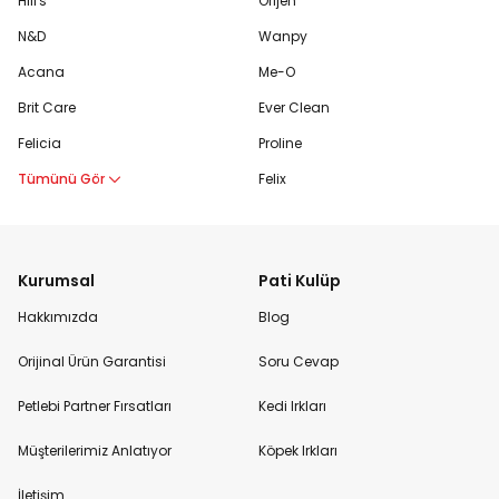
Hill's
Orijen
N&D
Wanpy
Acana
Me-O
Brit Care
Ever Clean
Felicia
Proline
Tümünü Gör
Felix
Kurumsal
Pati Kulüp
Hakkımızda
Blog
Orijinal Ürün Garantisi
Soru Cevap
Petlebi Partner Fırsatları
Kedi Irkları
Müşterilerimiz Anlatıyor
Köpek Irkları
İletişim