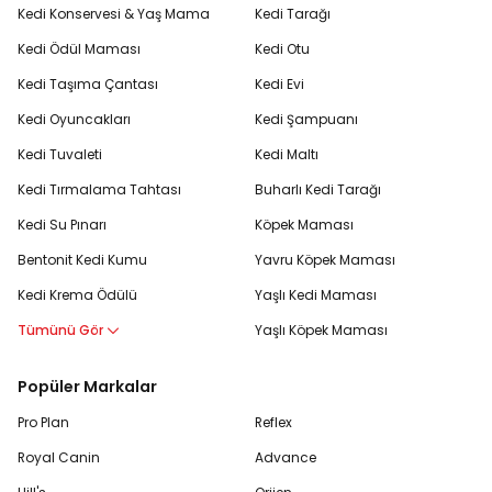
Kedi Konservesi & Yaş Mama
Kedi Tarağı
Kedi Ödül Maması
Kedi Otu
Kedi Taşıma Çantası
Kedi Evi
Kedi Oyuncakları
Kedi Şampuanı
Kedi Tuvaleti
Kedi Maltı
Kedi Tırmalama Tahtası
Buharlı Kedi Tarağı
Kedi Su Pınarı
Köpek Maması
Bentonit Kedi Kumu
Yavru Köpek Maması
Kedi Krema Ödülü
Yaşlı Kedi Maması
Tümünü Gör
Yaşlı Köpek Maması
Popüler Markalar
Pro Plan
Reflex
Royal Canin
Advance