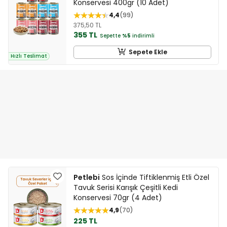
Konservesi 400gr (10 Adet)
4,4
99
375,50 TL
355 TL
Sepette
%5
indirimli
Sepete Ekle
Hızlı Teslimat
Petlebi
Sos İçinde Tiftiklenmiş Etli Özel
Tavuk Serisi Karışık Çeşitli Kedi
Konservesi 70gr (4 Adet)
4,9
70
225 TL