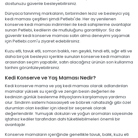
dostunuzu güvenle besleyebilirsiniz.
Dünyaca tanınmış markaların, birbirinden leziz ve besleyici yaş
kedi maması çeşitleri şimdi Petlebi'de. Her ay yenilenen
konserve kedi maması indirimleri ile kedi sahiplerine avantajlar
sunan Petlebi, kedilerin de mutluluğunu garantiliyor. Siz de
güvenilir kedi konserve maması satın alma deneyimi yaşamak
için Petlebi.com'u ziyaret edebilirsiniz.
Kuzu etli, tavuk etli, somon balıklı, ren geyikli, hindi etli, sığır etli ve
daha birçok besleyici içerikle sunulan konserve kedi mamaları
arasından seçim yapabilir, satın alacağınız ürünün son kullanma
tarihini görüntüleyebilirsiniz.
Kedi Konserve ve Yaş Maması Nedir?
Kedi konserve mama ve yaş kedi maması olarak adlandırılan
mamalar yüksek su içeriği ve zengin besin değerleri ile
kedinizin günlük beslenme ihtiyaçlarını karşılamaya yardımcı
olur. Sindirim sistemi hassasiyeti ve böbrek rahatsızlığı gibi özel
durumları olan kediler için ideal bir seçenek olarak
değerlendirilir. Yumuşak dokuları ve yoğun aromaları sayesinde
iştahsız kediler tarafından dahi tüketilebilmeleri önemli bir
avantajdır.
Konserve mamaların içeriğinde genellikle tavuk, balık, kuzu eti