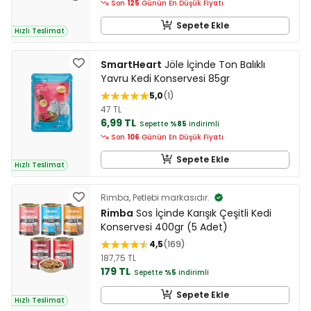
Son
125
Günün En Düşük Fiyatı
Sepete Ekle
Hızlı Teslimat
SmartHeart
Jöle İçinde Ton Balıklı
Yavru Kedi Konservesi 85gr
5,0
1
47 TL
6,99 TL
Sepette
%85
indirimli
Son
106
Günün En Düşük Fiyatı
Sepete Ekle
Hızlı Teslimat
Rimba, Petlebi markasıdır.
Rimba
Sos İçinde Karışık Çeşitli Kedi
Konservesi 400gr (5 Adet)
4,5
169
187,75 TL
179 TL
Sepette
%5
indirimli
Sepete Ekle
Hızlı Teslimat