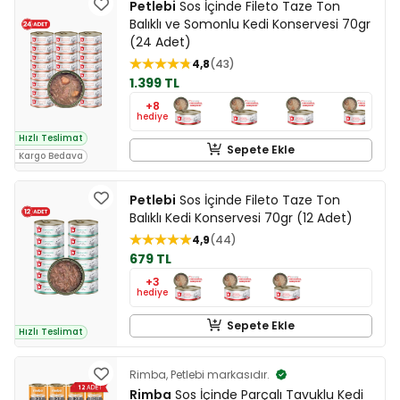
Petlebi
Sos İçinde Fileto Taze Ton
Balıklı ve Somonlu Kedi Konservesi 70gr
(24 Adet)
4,8
43
1.399 TL
+8
hediye
Hızlı Teslimat
Sepete Ekle
Kargo Bedava
Petlebi
Sos İçinde Fileto Taze Ton
Balıklı Kedi Konservesi 70gr (12 Adet)
4,9
44
679 TL
+3
hediye
Sepete Ekle
Hızlı Teslimat
Rimba, Petlebi markasıdır.
Rimba
Sos İçinde Parçalı Tavuklu Kedi