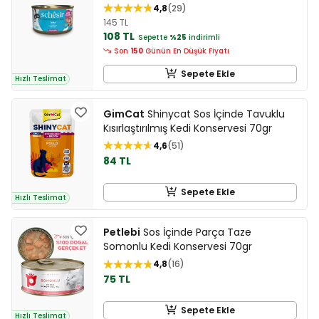
4,8
29
145 TL
108 TL
Sepette
%25
indirimli
Son
150
Günün En Düşük Fiyatı
Sepete Ekle
Hızlı Teslimat
GimCat
Shinycat Sos İçinde Tavuklu
Kısırlaştırılmış Kedi Konservesi 70gr
4,6
51
84 TL
Sepete Ekle
Hızlı Teslimat
Petlebi
Sos İçinde Parça Taze
Somonlu Kedi Konservesi 70gr
4,8
16
75 TL
Sepete Ekle
Hızlı Teslimat