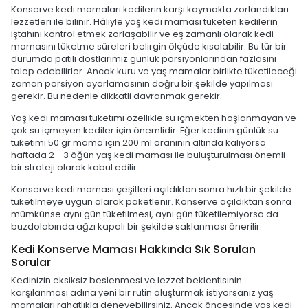
Konserve kedi mamaları kedilerin karşı koymakta zorlandıkları
lezzetleri ile bilinir. Hâliyle yaş kedi maması tüketen kedilerin
iştahını kontrol etmek zorlaşabilir ve eş zamanlı olarak kedi
mamasını tüketme süreleri belirgin ölçüde kısalabilir. Bu tür bir
durumda patili dostlarımız günlük porsiyonlarından fazlasını
talep edebilirler. Ancak kuru ve yaş mamalar birlikte tüketileceği
zaman porsiyon ayarlamasının doğru bir şekilde yapılması
gerekir. Bu nedenle dikkatli davranmak gerekir.
Yaş kedi maması tüketimi özellikle su içmekten hoşlanmayan ve
çok su içmeyen kediler için önemlidir. Eğer kedinin günlük su
tüketimi 50 gr mama için 200 ml oranının altında kalıyorsa
haftada 2 - 3 öğün yaş kedi maması ile buluşturulması önemli
bir strateji olarak kabul edilir.
Konserve kedi maması çeşitleri açıldıktan sonra hızlı bir şekilde
tüketilmeye uygun olarak paketlenir. Konserve açıldıktan sonra
mümkünse aynı gün tüketilmesi, aynı gün tüketilemiyorsa da
buzdolabında ağzı kapalı bir şekilde saklanması önerilir.
Kedi Konserve Maması Hakkında Sık Sorulan
Sorular
Kedinizin eksiksiz beslenmesi ve lezzet beklentisinin
karşılanması adına yeni bir rutin oluşturmak istiyorsanız yaş
mamaları rahatlıkla deneyebilirsiniz. Ancak öncesinde yaş kedi