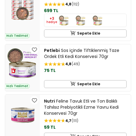
4,8
112
699 TL
+3
hediye
Sepete Ekle
Hızlı Teslimat
Petlebi
Sos içinde Tiftiklenmiş Taze
Ördek Etli Kedi Konservesi 70gr
4,8
49
75 TL
Sepete Ekle
Hızlı Teslimat
Nutri
Feline Tavuk Etli ve Ton Balıklı
Tahılsız Prebiyotikli Ezme Yavru Kedi
Konservesi 70gr
4,7
111
59 TL