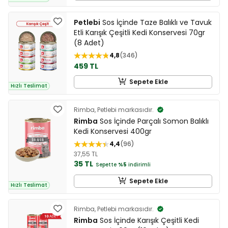
Petlebi
Sos İçinde Taze Balıklı ve Tavuk
Etli Karışık Çeşitli Kedi Konservesi 70gr
(8 Adet)
4,8
346
459 TL
Sepete Ekle
Hızlı Teslimat
Rimba, Petlebi markasıdır.
Rimba
Sos İçinde Parçalı Somon Balıklı
Kedi Konservesi 400gr
4,4
96
37,55 TL
35 TL
Sepette
%5
indirimli
Sepete Ekle
Hızlı Teslimat
Rimba, Petlebi markasıdır.
Rimba
Sos İçinde Karışık Çeşitli Kedi