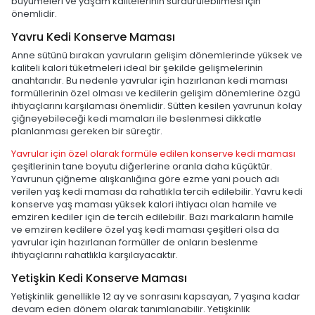
büyümeleri ve yaşam kalitelerinin sürdürülebilmesi için
önemlidir.
Yavru Kedi Konserve Maması
Anne sütünü bırakan yavruların gelişim dönemlerinde yüksek ve
kaliteli kalori tüketmeleri ideal bir şekilde gelişmelerinin
anahtarıdır. Bu nedenle yavrular için hazırlanan kedi maması
formüllerinin özel olması ve kedilerin gelişim dönemlerine özgü
ihtiyaçlarını karşılaması önemlidir. Sütten kesilen yavrunun kolay
çiğneyebileceği kedi mamaları ile beslenmesi dikkatle
planlanması gereken bir süreçtir.
Yavrular için özel olarak formüle edilen konserve kedi maması
çeşitlerinin tane boyutu diğerlerine oranla daha küçüktür.
Yavrunun çiğneme alışkanlığına göre ezme yani pouch adı
verilen yaş kedi maması da rahatlıkla tercih edilebilir. Yavru kedi
konserve yaş maması yüksek kalori ihtiyacı olan hamile ve
emziren kediler için de tercih edilebilir. Bazı markaların hamile
ve emziren kedilere özel yaş kedi maması çeşitleri olsa da
yavrular için hazırlanan formüller de onların beslenme
ihtiyaçlarını rahatlıkla karşılayacaktır.
Yetişkin Kedi Konserve Maması
Yetişkinlik genellikle 12 ay ve sonrasını kapsayan, 7 yaşına kadar
devam eden dönem olarak tanımlanabilir. Yetişkinlik