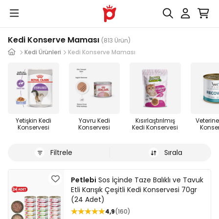
Kedi Konserve Maması
(813 Ürün)
Kedi Ürünleri
Kedi Konserve Maması
Yetişkin Kedi
Yavru Kedi
Kısırlaştırılmış
Veterine
Konservesi
Konservesi
Kedi Konservesi
Konse
Filtrele
Sırala
Petlebi
Sos İçinde Taze Balıklı ve Tavuk
Etli Karışık Çeşitli Kedi Konservesi 70gr
(24 Adet)
4,9
160