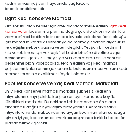
kedi maması çeşitleri ihtiyacında yaş faktörü
önceliklendirilmelidir.
Light Kedi Konserve Maması
Kilo sorunu olan kediler için özel olarak formüle edilen
light kedi
konserveleri
beslenme planına doğru şekilde eklenmelidir. Kilo
verme süreci kedilerde insanlara kıyasla çok daha farklı olduğu
için mama miktarını azaltmak ya da mamayı sadece diyet ürün
ile değiştirmek tek başına yeterli değildir. Yetişkin bir kedinin 1
kilo verebilmesi için yaklaşık 1 yıl kadar bir süre diyetine uygun
beslenmesi gerekir. Dolayısıyla yaş kedi mamaları ile yeni bir
beslenme planı yapılacaksa, tercih edilen yaş kedi maması
çeşitlerinin kalorilerinin göz önünde bulundurulması ve kuru kedi
maması oranının azaltılması faydalı olacaktır.
Popüler Konserve ve Yaş Kedi Maması Markaları
En iyi kedi konserve maması markası, şüphesiz kedilerin
ihtiyaçlarını en iyi şekilde karşılarken aynı zamanda keyifle
tükettikleri markadır. Bu noktada tek bir markanın ön plana
çıkarılması doğru bir yaklaşım olmayabilir. Her marka farklı
ihtiyaçlara ve damak zevklerine uygun kedi mamaları sunduğu
için en iyi yaş kedi maması markası seçiminde farklı kriterleri ön
planda tutmak gerekir.