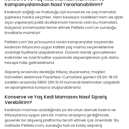
Kampanyalarından Nasıl Yararlanabilirim?
Kedinizin sağlığı ve mutluluğu için konserve ve yaş mamalar
şüphesiz harika seçimler. Hem besleyici özellikleri hem de iştah
açıcı yapılarıyla patili dostlarımızın favorisi olan bu mamaları,
bütçenizi zorlamadan temin etmek Petlebi.com'un sunduğu
fırsatlarla mümkün!
Petlebi.com'da yıl boyunca süren kampanyalar sayesinde
kedinizin ihtiyacına uygun kaliteli yaş mama seçeneklerine
avantajlı fiyatlarla ulaşabilirsiniz. Düzenli olarak güncellenen
indirimler ve özel fırsatlar sayesinde alışverişlerinizi çok daha
hesaplı hâle getirebilirsiniz.
Alışveriş sırasında desteğe ihtiyaç duyarsanız, müşteri
hizmetleri ekibimize Pazartesi-Cumartesi günleri 09.00-18.00
saatleri arasında 0850 255 10 01 numaralı telefondan ulaşabilir
ve siparişlerinizi kolayca oluşturabilirsiniz.
Konserve ve Yaş Kedi Mamasını Nasıl Sipariş
Verebilirim?
Kedinizin maması azaldığında ya da onun damak tadına ve
ihtiyaçlarına uygun yeni bir mama arayışına girdiğinizde,
güvenilir bir alışveriş platformu tercih etmek çok önemlidir. Bu
noktada Petlebi.com, sunduğu hızlı ve kolay alışveriş