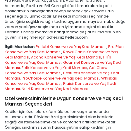
Pro Plan, Vet's Plus, Royal Canin, Acana, Hill's, Schesir,
Animonda, Bozita ve Brit Care gibi farklı markalarda patili
dostlarımızın ihtiyaçlarına cevap verecek çok sayıda ürün
seçeneği bulunmaktadır. En iyi kedi maması seçiminde
önceliğiniz sağlıklı ve ağız tadına uygun mamayı bulmak olduğu
zaman yaptığınız seçim hep en iyi mama seçimi olacaktır.
Tercihiniz hangi marka ve hangi mama çeşidi olursa olsun en
güvenilir seçimler için adresiniz Petlebi.com!
İlgili Markalar:
Petlebi Konserve ve Yaş Kedi Maması
,
Pro Plan
Konserve ve Yaş Kedi Maması
,
Royal Canin Konserve ve Yaş
Kedi Maması
,
Acana Konserve ve Yaş Kedi Maması
,
Hill's
Konserve ve Yaş Kedi Maması
,
Gourmet Konserve ve Yaş Kedi
Maması
,
Felix Konserve ve Yaş Kedi Maması
,
Cat Chow
Konserve ve Yaş Kedi Maması
,
BestPet Konserve ve Yaş Kedi
Maması
,
ProChoice Konserve ve Yaş Kedi Maması
,
Whiskas
Konserve ve Yaş Kedi Maması
,
Plaisir Konserve ve Yaş Kedi
Maması
,
Nutri Konserve ve Yaş Kedi Maması
Özel Gereksinimlerine Uygun Konserve ve Yaş Kedi
Maması Seçenekleri
Kediler için özel olarak formüle edilen yaş mamalar da
bulunmaktadır. Böylece özel gereksinimleri olan kedilerin
sağlığı desteklenebilmekte ve konforları artırılabilmektedir.
Örneğin, sindirim sistemi hassasiyetine sahip kediler için