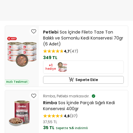
Petlebi
Sos İçinde Fileto Taze Ton
Balıklı ve Somonlu Kedi Konservesi 70gr
(6 Adet)
4,7
47
349 TL
+1
hediye
Sepete Ekle
Hızlı Teslimat
Rimba, Petlebi markasıdır.
Rimba
Sos İçinde Parçalı Sığırlı Kedi
Konservesi 400gr
4,6
37
37,55 TL
35 TL
Sepette
%5
indirimli