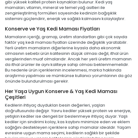
gibi yüksek kaliteli protein kaynakları bulunur. Kedi yaş
mamaları; vitamin, mineral ve temel yağ asitleri ile
zenginleştirilmiş formülleri sayesinde kedinizin bağışıklık
sistemini güçlendirir, enerjik ve sağlıklı kalmasını kolaylaştırır.
Konserve ve Yaş Kedi Maması Fiyatları
Mamaların içeriği, gramajı, üretim standartları gibi çok sayıda
faktör yaş kedi maması fiyatları üzerinde değişiklik yaratabilir.
Yerli üretim mamaların diğerlerine kıyasla daha ekonomik
olmasının sebebi ürün kalitesinin düşük olması değil, ithal ürün
vergilerinden muaf olmalarıdır. Ancak her yerli üretim mamanın
da ithal ürünler ile aynı kaliteye sahip olması beklenmemelidir.
Bu nedenle ürün içeriklerinin incelenmesi, marka hakkında
araştırma yapılması ve mümkünse kullanıcı yorumlarının da göz
önünde bulundurulması gerekir.
Her Yaşa Uygun Konserve & Yaş Kedi Maması
Çeşitleri
Kedilerin ihtiyaç duydukları besin değerleri, yaşları
doğrultusunda değişir. Yavru kediler yüksek protein ve enerjiye,
yetişkin kediler ise dengeli bir beslenmeye ihtiyaç duyar. Yaşlı
kediler için sindirimi kolay, kas kaybını minimize eden ve eklem
sağlığını destekleyen içeriklere sahip mamalar idealdir. Yaşam
evresine uygun mama seçimi, kedilerin sağlıklı bir şekilde