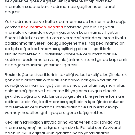
seviyelerine göre değişebilen içeriklere sahip olan kedi
mamaları sadece kuru kedi maması çeşitlerinden ibaret
değildir.
Yaş kedi maması ve hatta ödül maması da beslenmede değer
yaratan
kedi maması çeşitleri
arasında yer alır. Yaş kedi
mamaları arasından seçim yaparken kedi maması fiyatları
önemli bir kriter olsa da karar verme sürecinde yalnızca fiyata
odaklanmanın yeterli olduğu söylenemez. Yaş kedi mamaları
de tıpkı diğer kedi maması çeşitleri gibi farklı içeriklerle
sunulabilmektedir. Dolayısıyla konserve kedi mamaları ile
kedilerin beslenmeleri zenginleştirilmek istendiğinde kapsamlı
bir değerlendirilme yapılması gerekir.
Besin değerleri, içeriklerinin tazeliği ve bu tazeliğe bağlı olarak
çok daha aromatik olmaları sebebiyle pek çok kedinin en
sevdiği kedi maması çeşitleri arasında yer alan yaş mamalar,
onların sağlığına ve beslenme ihtiyaçlarına uygun olacak
şekilde, doğru oranda bir araya getirilen bileşenlerle formüle
edilmektedir. Yaş kedi maması çeşitlerinin içeriğinde bulunan
malzemeler kedi maması markalarına ve ürünlerin cevap
vermeyi hedeflediği ihtiyaçlara göre değişmektedir.
Kedilerin farklılaşan ihtiyaçlarına yanıt veren çok sayıda yaş
mama seçeneğine erişmek için siz de Petlebi.com'u ziyaret
edebilir, %100 orijinal ürün garantisinden yararlanarak