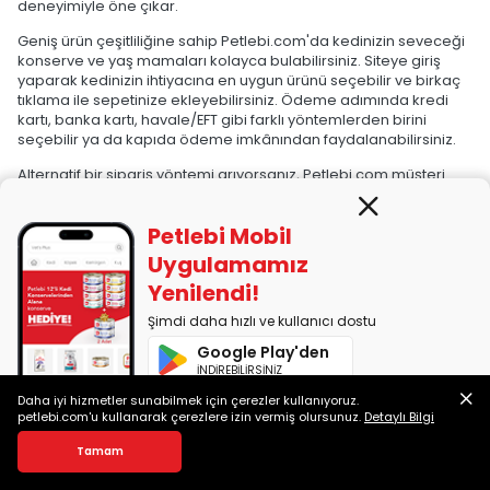
deneyimiyle öne çıkar.
Geniş ürün çeşitliliğine sahip Petlebi.com'da kedinizin seveceği
konserve ve yaş mamaları kolayca bulabilirsiniz. Siteye giriş
yaparak kedinizin ihtiyacına en uygun ürünü seçebilir ve birkaç
tıklama ile sepetinize ekleyebilirsiniz. Ödeme adımında kredi
kartı, banka kartı, havale/EFT gibi farklı yöntemlerden birini
seçebilir ya da kapıda ödeme imkânından faydalanabilirsiniz.
Alternatif bir sipariş yöntemi arıyorsanız, Petlebi.com müşteri
hizmetleri de sizin için burada! Pazartesi-Cumartesi günleri
arasında 09.00-18.00 saatlerinde 0850 255 10 01 numaralı hattı
Petlebi Mobil
arayarak kolayca sipariş verebilirsiniz.
Uygulamamız
Onaylı Yem Deposu Sertifikasına sahip Petlebi.com'dan mama
Yenilendi!
alışverişlerinizi güvenle gerçekleştirebilir, platformun %100
orijinal ürün garantisi ile içiniz rahat bir şekilde kedinizin
Şimdi daha hızlı ve kullanıcı dostu
beslenme ihtiyaçlarını karşılayabilirsiniz.
Google Play'den
Bir Kedi Günde Ne Kadar Yaş Mama Yemeli?
İNDİREBİLİRSİNİZ
Bir kedinin günlük yaş mama tüketimi; yaşına, kilosuna, aktivite
Daha iyi hizmetler sunabilmek için çerezler kullanıyoruz.
App Store'dan
seviyesine ve genel sağlık durumuna göre belirlenir. Örneğin, 3-
petlebi.com'u kullanarak çerezlere izin vermiş olursunuz.
Detaylı Bilgi
İNDİREBİLİRSİNİZ
5 kg arasında olan yetişkin kedilerin günlük 200-300 gram yaş
mama tüketmesi önerilir. Yavru kediler ise günde yaklaşık 100-
Tamam
150 gram yaş mama yemelidir. Aktivite seviyelerinin düşüklüğü