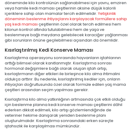
döneminde kilo kontrolünün sağlanabilmesi için yavru, emziren
veya hamile kedi maması çeşitlerinin aksine düşük kalorili
içeriklere sahip olan mamalar tercih edilmelidir.
Yetişkinlik
döneminin beslenme ihtiyaçlarını karşılayacak formüllere sahip
yaş kedi maması
çeşitlerinin özel olarak tercih edilmesi hem
kilonun kontrol altında tutulabilmesi hem de yaşa ve
beslenmeye bağlı meydana gelebilecek karaciğer yağlanması
gibi sorunların önüne geçilebilmesi açısından da önemlidir.
Kısırlaştırılmış Kedi Konserve Maması
Kısırlaştırma operasyonu sonrasında hayvanların iştahlarının
arttığı bilimsel olarak kanıtlanmıştır. Kısırlaştırma sonrası
hormonal değişimlere bağlı olarak oluşan iştah artışı,
kısırlaştırmanın diğer etkileri ile birleşince kilo alma ihtimalini
oldukça arttırır. Bu nedenle, kısırlaştırılmış kediler için, onların
ihtiyaçları doğrultusunda özel olarak formüle edilen yaş mama
çeşitleri arasından seçim yapılması gerekir.
Kısırlaştırma kilo alma yatkınlığının artmasında çok etkili olduğu
için beslenme planına kedi konserve maması çeşitlerini dâhil
ederken dikkat edilmeli, kilo artışı gözlemlendiğinde de
veteriner hekime danışarak yeniden beslenme planı
oluşturulmalıdır. Kısırlaştırma sonrasındaki erken süreçte
iştahsızlık ile karşılaşılması mümkündür.