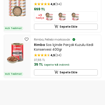
4,8
94
659 TL
+3
hediye
Sepete Ekle
Hızlı Teslimat
Rimba, Petlebi markasıdır.
Rimba
Sos İçinde Parçalı Kuzulu Kedi
Konservesi 400gr
4,5
34
37,55 TL
35 TL
Sepette
%5
indirimli
Sepete Ekle
Hızlı Teslimat