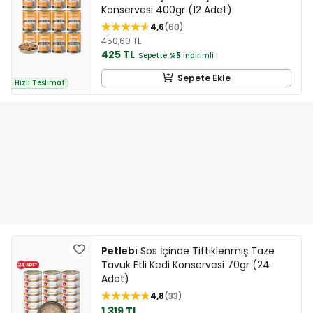
Konservesi 400gr (12 Adet)
4,6
60
450,60 TL
425 TL
Sepette
%5
indirimli
Sepete Ekle
Hızlı Teslimat
Petlebi
Sos İçinde Tiftiklenmiş Taze
Tavuk Etli Kedi Konservesi 70gr (24
Adet)
4,8
33
1.319 TL