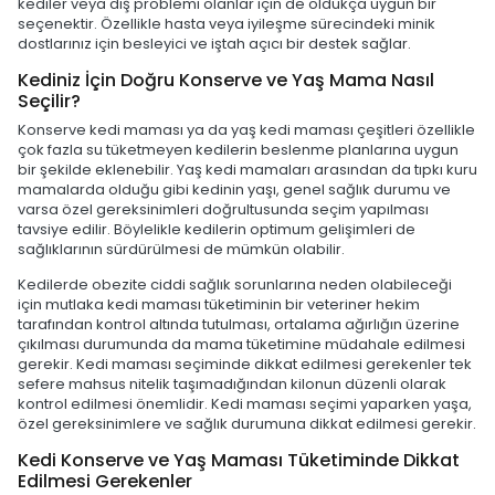
kediler veya diş problemi olanlar için de oldukça uygun bir
seçenektir. Özellikle hasta veya iyileşme sürecindeki minik
dostlarınız için besleyici ve iştah açıcı bir destek sağlar.
Kediniz İçin Doğru Konserve ve Yaş Mama Nasıl
Seçilir?
Konserve kedi maması ya da yaş kedi maması çeşitleri özellikle
çok fazla su tüketmeyen kedilerin beslenme planlarına uygun
bir şekilde eklenebilir. Yaş kedi mamaları arasından da tıpkı kuru
mamalarda olduğu gibi kedinin yaşı, genel sağlık durumu ve
varsa özel gereksinimleri doğrultusunda seçim yapılması
tavsiye edilir. Böylelikle kedilerin optimum gelişimleri de
sağlıklarının sürdürülmesi de mümkün olabilir.
Kedilerde obezite ciddi sağlık sorunlarına neden olabileceği
için mutlaka kedi maması tüketiminin bir veteriner hekim
tarafından kontrol altında tutulması, ortalama ağırlığın üzerine
çıkılması durumunda da mama tüketimine müdahale edilmesi
gerekir. Kedi maması seçiminde dikkat edilmesi gerekenler tek
sefere mahsus nitelik taşımadığından kilonun düzenli olarak
kontrol edilmesi önemlidir. Kedi maması seçimi yaparken yaşa,
özel gereksinimlere ve sağlık durumuna dikkat edilmesi gerekir.
Kedi Konserve ve Yaş Maması Tüketiminde Dikkat
Edilmesi Gerekenler