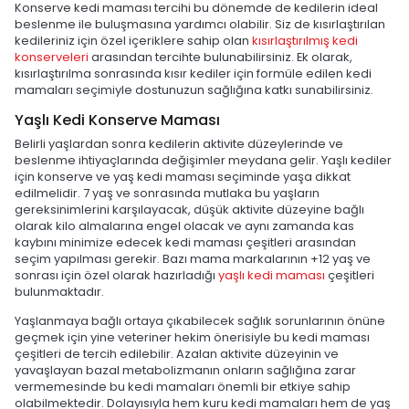
Konserve kedi maması tercihi bu dönemde de kedilerin ideal
beslenme ile buluşmasına yardımcı olabilir. Siz de kısırlaştırılan
kedileriniz için özel içeriklere sahip olan
kısırlaştırılmış kedi
konserveleri
arasından tercihte bulunabilirsiniz. Ek olarak,
kısırlaştırılma sonrasında kısır kediler için formüle edilen kedi
mamaları seçimiyle dostunuzun sağlığına katkı sunabilirsiniz.
Yaşlı Kedi Konserve Maması
Belirli yaşlardan sonra kedilerin aktivite düzeylerinde ve
beslenme ihtiyaçlarında değişimler meydana gelir. Yaşlı kediler
için konserve ve yaş kedi maması seçiminde yaşa dikkat
edilmelidir. 7 yaş ve sonrasında mutlaka bu yaşların
gereksinimlerini karşılayacak, düşük aktivite düzeyine bağlı
olarak kilo almalarına engel olacak ve aynı zamanda kas
kaybını minimize edecek kedi maması çeşitleri arasından
seçim yapılması gerekir. Bazı mama markalarının +12 yaş ve
sonrası için özel olarak hazırladığı
yaşlı kedi maması
çeşitleri
bulunmaktadır.
Yaşlanmaya bağlı ortaya çıkabilecek sağlık sorunlarının önüne
geçmek için yine veteriner hekim önerisiyle bu kedi maması
çeşitleri de tercih edilebilir. Azalan aktivite düzeyinin ve
yavaşlayan bazal metabolizmanın onların sağlığına zarar
vermemesinde bu kedi mamaları önemli bir etkiye sahip
olabilmektedir. Dolayısıyla hem kuru kedi mamaları hem de yaş