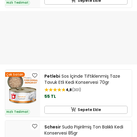
Sepete Ekle
Hızlı Teslimat
Çok Satan
Petlebi
Sos İçinde Tiftiklenmiş Taze
Tavuk Etli Kedi Konservesi 70gr
4,8
301
55 TL
Sepete Ekle
Hızlı Teslimat
Schesir
Suda Pişirilmiş Ton Balıklı Kedi
Konservesi 85gr