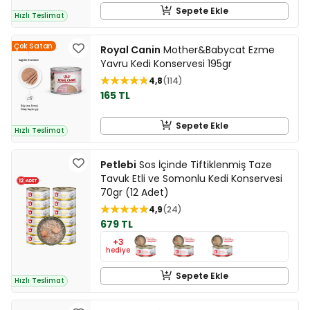
Sepete Ekle
Hızlı Teslimat
Çok Satan
Royal Canin
Mother&Babycat Ezme
Yavru Kedi Konservesi 195gr
4,8
114
165 TL
Sepete Ekle
Hızlı Teslimat
Petlebi
Sos İçinde Tiftiklenmiş Taze
Tavuk Etli ve Somonlu Kedi Konservesi
70gr (12 Adet)
4,9
24
679 TL
+3
hediye
Sepete Ekle
Hızlı Teslimat