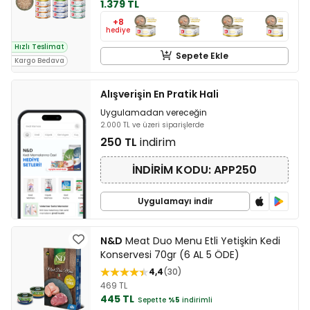
1.379 TL
+8
hediye
Hızlı Teslimat
Sepete Ekle
Kargo Bedava
Alışverişin En Pratik Hali
Uygulamadan vereceğin
2.000 TL ve üzeri siparişlerde
250 TL
indirim
İNDİRİM KODU: APP250
Uygulamayı indir
N&D
Meat Duo Menu Etli Yetişkin Kedi
Konservesi 70gr (6 AL 5 ÖDE)
4,4
30
469 TL
445 TL
Sepette
%5
indirimli