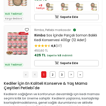
+8
hediye
Hızlı Teslimat
Sepete Ekle
Kargo Bedava
Rimba, Petlebi markasıdır.
Rimba
Sos İçinde Parçalı Somon Balıklı
Kedi Konservesi 400gr (12 Adet)
4,5
37
450,60 TL
425 TL
Sepette
%5
indirimli
Sepete Ekle
Hızlı Teslimat
«
<
1
2
3
>
»
Kediler İçin En Kaliteli Konserve & Yaş Mama
Çeşitleri Petlebi'de
Kedilerin sağlığının ve konforunun devamlılığı için kedi maması
seçimi kritik bir öneme sahiptir. Kedilerin yaşlarına, kısırlaştırılıp
kısırlaştırılmadıklarına, genel sağlık durumlarına ve aktivite