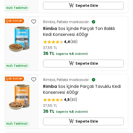
Sepete Ekle
Hızlı Teslimat
Çok Satan
Rimba, Petlebi markasıdır.
Rimba
Sos İçinde Parçalı Ton Balıklı
Kedi Konservesi 400gr
4,4
88
37,55 TL
35 TL
Sepette
%5
indirimli
Sepete Ekle
Hızlı Teslimat
Çok Satan
Rimba, Petlebi markasıdır.
Rimba
Sos İçinde Parçalı Tavuklu Kedi
Konservesi 400gr
4,5
83
37,55 TL
35 TL
Sepette
%5
indirimli
Sepete Ekle
Hızlı Teslimat