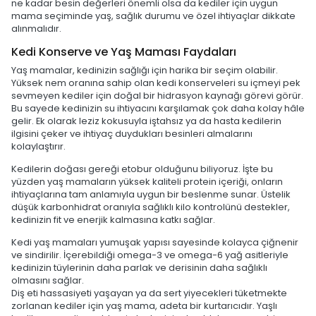
ne kadar besin değerleri önemli olsa da kediler için uygun
mama seçiminde yaş, sağlık durumu ve özel ihtiyaçlar dikkate
alınmalıdır.
Kedi Konserve ve Yaş Maması Faydaları
Yaş mamalar, kedinizin sağlığı için harika bir seçim olabilir.
Yüksek nem oranına sahip olan kedi konserveleri su içmeyi pek
sevmeyen kediler için doğal bir hidrasyon kaynağı görevi görür.
Bu sayede kedinizin su ihtiyacını karşılamak çok daha kolay hâle
gelir. Ek olarak leziz kokusuyla iştahsız ya da hasta kedilerin
ilgisini çeker ve ihtiyaç duydukları besinleri almalarını
kolaylaştırır.
Kedilerin doğası gereği etobur olduğunu biliyoruz. İşte bu
yüzden yaş mamaların yüksek kaliteli protein içeriği, onların
ihtiyaçlarına tam anlamıyla uygun bir beslenme sunar. Üstelik
düşük karbonhidrat oranıyla sağlıklı kilo kontrolünü destekler,
kedinizin fit ve enerjik kalmasına katkı sağlar.
Kedi yaş mamaları yumuşak yapısı sayesinde kolayca çiğnenir
ve sindirilir. İçerebildiği omega-3 ve omega-6 yağ asitleriyle
kedinizin tüylerinin daha parlak ve derisinin daha sağlıklı
olmasını sağlar.
Diş eti hassasiyeti yaşayan ya da sert yiyecekleri tüketmekte
zorlanan kediler için yaş mama, adeta bir kurtarıcıdır. Yaşlı