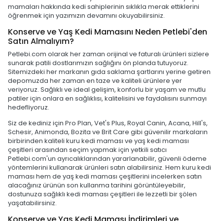
mamaları hakkında kedi sahiplerinin sıklıkla merak ettiklerini
öğrenmek için yazımızın devamını okuyabilirsiniz.
Konserve ve Yaş Kedi Mamasını Neden Petlebi'den
Satın Almalıyım?
Petlebi.com olarak her zaman orijinal ve faturalı ürünleri sizlere
sunarak patili dostlarımızın sağlığını ön planda tutuyoruz.
Sitemizdeki her markanın gıda saklama şartlarını yerine getiren
depomuzda her zaman en taze ve kaliteli ürünlere yer
veriyoruz. Sağlıklı ve ideal gelişim, konforlu bir yaşam ve mutlu
patiler için onlara en sağlıklısı, kalitelisini ve faydalısını sunmayı
hedefliyoruz.
Siz de kediniz için Pro Plan, Vet's Plus, Royal Canin, Acana, Hill's,
Schesir, Animonda, Bozita ve Brit Care gibi güvenilir markaların
birbirinden kaliteli kuru kedi maması ve yaş kedi maması
çeşitleri arasından seçim yapmak için yetkili satıcı
Petlebi.com'un ayrıcalıklarından yararlanabilir, güvenli ödeme
yöntemlerini kullanarak ürünleri satın alabilirsiniz. Hem kuru kedi
maması hem de yaş kedi maması çeşitlerini incelerken satın
alacağınız ürünün son kullanma tarihini görüntüleyebilir,
dostunuza sağlıklı kedi maması çeşitleri ile lezzetli bir şölen
yaşatabilirsiniz.
Konserve ve Yaş Kedi Maması İndirimleri ve