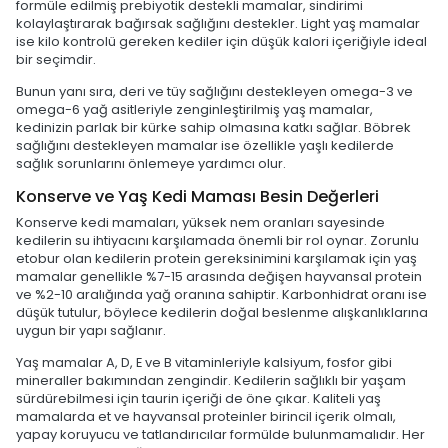
formüle edilmiş prebiyotik destekli mamalar, sindirimi
kolaylaştırarak bağırsak sağlığını destekler. Light yaş mamalar
ise kilo kontrolü gereken kediler için düşük kalori içeriğiyle ideal
bir seçimdir.
Bunun yanı sıra, deri ve tüy sağlığını destekleyen omega-3 ve
omega-6 yağ asitleriyle zenginleştirilmiş yaş mamalar,
kedinizin parlak bir kürke sahip olmasına katkı sağlar. Böbrek
sağlığını destekleyen mamalar ise özellikle yaşlı kedilerde
sağlık sorunlarını önlemeye yardımcı olur.
Konserve ve Yaş Kedi Maması Besin Değerleri
Konserve kedi mamaları, yüksek nem oranları sayesinde
kedilerin su ihtiyacını karşılamada önemli bir rol oynar. Zorunlu
etobur olan kedilerin protein gereksinimini karşılamak için yaş
mamalar genellikle %7-15 arasında değişen hayvansal protein
ve %2-10 aralığında yağ oranına sahiptir. Karbonhidrat oranı ise
düşük tutulur, böylece kedilerin doğal beslenme alışkanlıklarına
uygun bir yapı sağlanır.
Yaş mamalar A, D, E ve B vitaminleriyle kalsiyum, fosfor gibi
mineraller bakımından zengindir. Kedilerin sağlıklı bir yaşam
sürdürebilmesi için taurin içeriği de öne çıkar. Kaliteli yaş
mamalarda et ve hayvansal proteinler birincil içerik olmalı,
yapay koruyucu ve tatlandırıcılar formülde bulunmamalıdır. Her