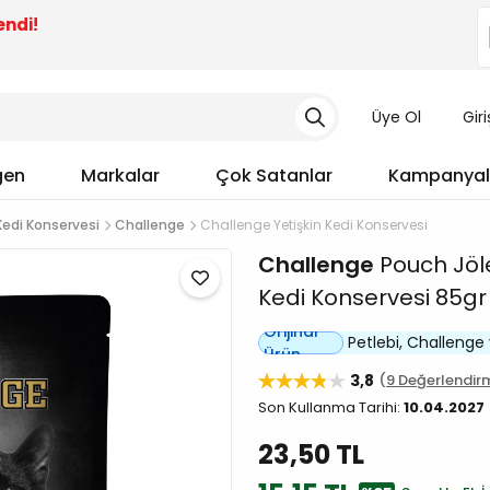
endi!
Üye Ol
Gir
gen
Markalar
Çok Satanlar
Kampanyal
Kedi Konservesi
Challenge
Challenge Yetişkin Kedi Konservesi
Challenge
Pouch Jöle 
Kedi Konservesi 85gr
Orijinal
Petlebi, Challenge ye
Ürün
3,8
9 Değerlendir
Son Kullanma Tarihi:
10.04.2027
23,50 TL