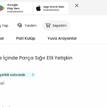
Google
App Store'dan
Play'den
İNDİREBİLİRSİNİZ
İNDİREBİLİRSİNİZ
iş Yap
Sepetim
Yardım
ar
Pati Kulüp
Yuva Arayanlar
İçinde Parça Sığır Etli Yetişkin
tkili satıcısıdır.
me