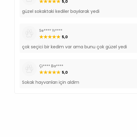
5,0
güzel sokaktaki kediler bayılarak yedi
Se**** Yı****
5,0
çok seçici bir kedim var ama bunu çok güzel yedi
Çi**** Ba****
5,0
Sokak hayvanları için aldim