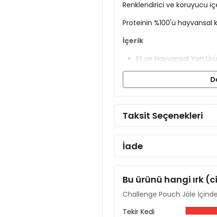
Renklendirici ve koruyucu i
Proteinin %100'ü hayvansal k
İçerik
Et ve Hayvansal Yan Ürünle
Et Suyu
D
Bitkisel Ürünler
Mineral ve Vitaminler
Analiz Tablosu
Taksit Seçenekleri
Protein %7
Yağ %3,5
İade
Kül %2
Lif %0,4
Nem %80
Bu ürünü hangi ırk (c
Challenge Pouch Jöle İçinde 
Tekir Kedi