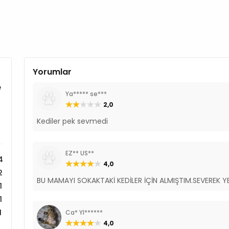
Yorumlar
e
Ya***** se***
2,0
Kediler pek sevmedi
EZ** US**
4
4,0
2
BU MAMAYI SOKAKTAKİ KEDİLER İÇİN ALMIŞTIM.SEVEREK Y
1
1
1
Ca* YI******
4,0