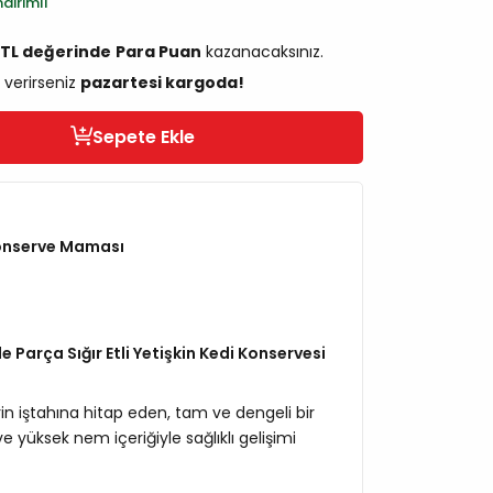
dirimli
1 TL değerinde
Para Puan
kazanacaksınız.
 verirseniz
pazartesi kargoda!
Sepete Ekle
onserve Maması
 Parça Sığır Etli Yetişkin Kedi Konservesi
erin iştahına hitap eden, tam ve dengeli bir
 yüksek nem içeriğiyle sağlıklı gelişimi