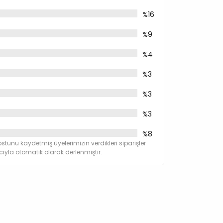
%16
%9
%4
%3
%3
%3
%8
stunu kaydetmiş üyelerimizin verdikleri siparişler
yla otomatik olarak derlenmiştir.