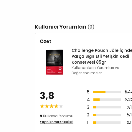
Kullanıcı Yorumları
(9)
Özet
Challenge Pouch Jöle İçind
Parça Sığır Etli Yetişkin Kedi
Konservesi 85gr
Kullananların Yorumları ve
Değerlendirmeleri
3,8
5
%4
4
%2
3
%1
2
%1
9
Kullanıcı Yorumu
1
%1
Yayınlanma Kriterleri