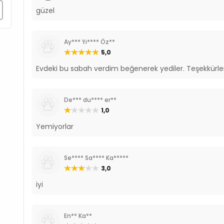
güzel
Ay*** Yı**** Öz**
5,0
Evdeki bu sabah verdim beğenerek yediler. Teşekkürle
De*** du**** er**
1,0
Yemiyorlar
Se**** Sa**** Ka*****
3,0
iyi
En** Ka**