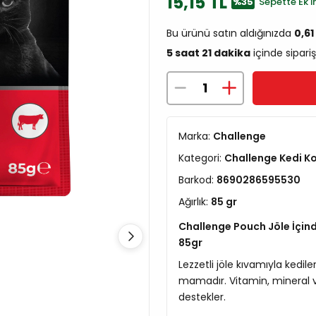
15,15 TL
%35
Sepette Ek İn
Bu ürünü satın aldığınızda
0,6
5 saat 21 dakika
içinde sipariş
Marka:
Challenge
Kategori:
Challenge Kedi K
Barkod:
8690286595530
Ağırlık:
85 gr
Challenge Pouch Jöle İçinde
85gr
Lezzetli jöle kıvamıyla kedil
mamadır. Vitamin, mineral ve
destekler.