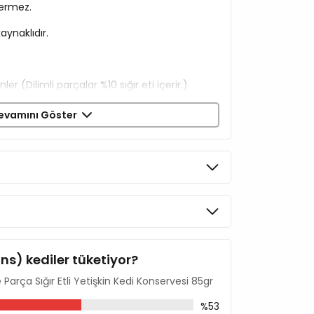
çermez.
aynaklıdır.
r (Dilimli parçalar %10 sığır eti içerir.)
evamını Göster
ins) kediler tüketiyor?
Parça Sığır Etli Yetişkin Kedi Konservesi 85gr
%53