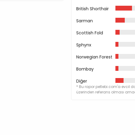
British Shorthair
Sarman
Scottish Fold
Sphynx
Norwegian Forest
Bombay
Diğer
* Bu rapor petlebi.com'a evcil do
üzerinden referans olması amacı