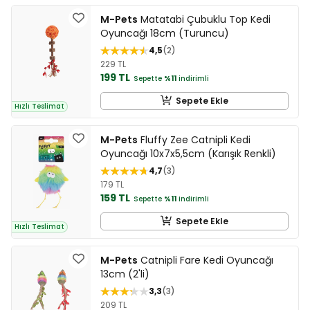
M-Pets
Matatabi Çubuklu Top Kedi
Oyuncağı 18cm (Turuncu)
4,5
2
229 TL
199 TL
Sepette
%11
indirimli
Sepete Ekle
Hızlı Teslimat
M-Pets
Fluffy Zee Catnipli Kedi
Oyuncağı 10x7x5,5cm (Karışık Renkli)
4,7
3
179 TL
159 TL
Sepette
%11
indirimli
Sepete Ekle
Hızlı Teslimat
M-Pets
Catnipli Fare Kedi Oyuncağı
13cm (2'li)
3,3
3
209 TL