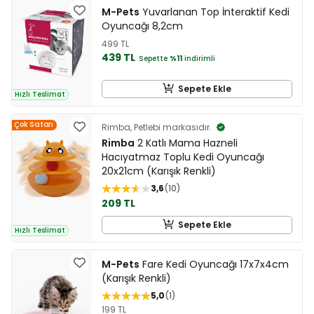
M-Pets
Yuvarlanan Top İnteraktif Kedi
Oyuncağı 8,2cm
499 TL
439 TL
Sepette
%11
indirimli
Sepete Ekle
Hızlı Teslimat
Çok Satan
Rimba, Petlebi markasıdır.
Rimba
2 Katlı Mama Hazneli
Hacıyatmaz Toplu Kedi Oyuncağı
20x21cm (Karışık Renkli)
3,6
10
209 TL
Sepete Ekle
Hızlı Teslimat
M-Pets
Fare Kedi Oyuncağı 17x7x4cm
(Karışık Renkli)
5,0
1
199 TL