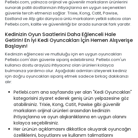
Petlebi.com, yalnızca orijinal ve güvenilir markaların ürünlerini
sunarak patili dostlarınızın ihtiyaçlarına en uygun seçenekleri
güvenle tercih etmenizi sağlar. Trixie, Kong, Catit, Pawise,
Eastland ve Afp gibi dünyaca ünlü markaların yetkili satıcısı olan
Petlebi.com, kalite ve güvenilirliği bir arada sunarak fark yaratır.
Kedinizin Oyun Saatlerini Daha Eğlenceli Hale
Getirin! En İyi Kedi Oyuncakları İçin Hemen Alışverişe
Başlayın!
Kedinizin eğlencesi ve mutluluğu için en uygun oyuncakları
Petlebi.com'dan güvenle sipariş edebilirsiniz. Petlebi.com'un
kullanıcı dostu arayüzü ihtiyacınız olan ürünleri kolayca
bulmanıza yardımcı olur. Aşağıdaki adımları izleyerek kediniz
için doğru oyuncakları sipariş etmek sadece birkaç dakikanızı
alır:
Petlebi.com ana sayfasında yer alan "Kedi Oyuncakları"
kategorisini ziyaret ederek geniş ürün yelpazesine göz
atabilirsiniz. Trixie, Kong, Catit, Pawise gibi güvenilir
markaların orijinal ürünleri arasından kedinizin
ihtiyaçlarına ve oyun alışkanlıklarına en uygun olanını
kolayca seçebilirsiniz.
Her ürünün açıklamasını dikkatlice okuyarak oyuncağın
özelliklerini, boyutlarını ve kullanım talimatlarını