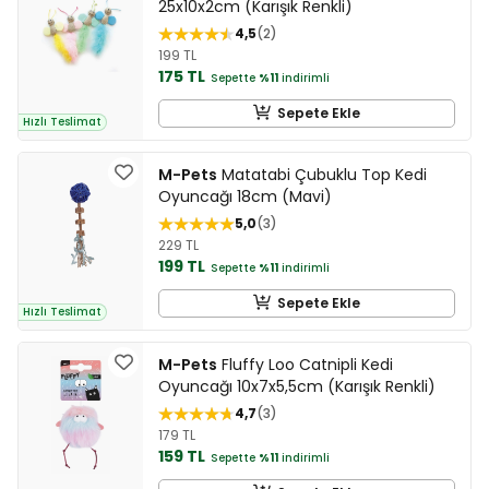
25x10x2cm (Karışık Renkli)
4,5
2
199 TL
175 TL
Sepette
%11
indirimli
Sepete Ekle
Hızlı Teslimat
M-Pets
Matatabi Çubuklu Top Kedi
Oyuncağı 18cm (Mavi)
5,0
3
229 TL
199 TL
Sepette
%11
indirimli
Sepete Ekle
Hızlı Teslimat
M-Pets
Fluffy Loo Catnipli Kedi
Oyuncağı 10x7x5,5cm (Karışık Renkli)
4,7
3
179 TL
159 TL
Sepette
%11
indirimli