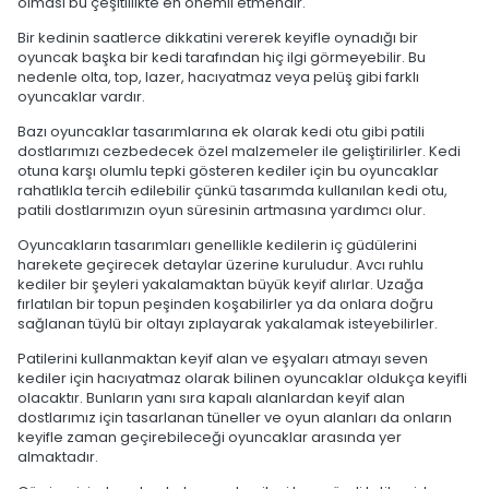
olması bu çeşitlilikte en önemli etmendir.
Bir kedinin saatlerce dikkatini vererek keyifle oynadığı bir
oyuncak başka bir kedi tarafından hiç ilgi görmeyebilir. Bu
nedenle olta, top, lazer, hacıyatmaz veya pelüş gibi farklı
oyuncaklar vardır.
Bazı oyuncaklar tasarımlarına ek olarak kedi otu gibi patili
dostlarımızı cezbedecek özel malzemeler ile geliştirilirler. Kedi
otuna karşı olumlu tepki gösteren kediler için bu oyuncaklar
rahatlıkla tercih edilebilir çünkü tasarımda kullanılan kedi otu,
patili dostlarımızın oyun süresinin artmasına yardımcı olur.
Oyuncakların tasarımları genellikle kedilerin iç güdülerini
harekete geçirecek detaylar üzerine kuruludur. Avcı ruhlu
kediler bir şeyleri yakalamaktan büyük keyif alırlar. Uzağa
fırlatılan bir topun peşinden koşabilirler ya da onlara doğru
sağlanan tüylü bir oltayı zıplayarak yakalamak isteyebilirler.
Patilerini kullanmaktan keyif alan ve eşyaları atmayı seven
kediler için hacıyatmaz olarak bilinen oyuncaklar oldukça keyifli
olacaktır. Bunların yanı sıra kapalı alanlardan keyif alan
dostlarımız için tasarlanan tüneller ve oyun alanları da onların
keyifle zaman geçirebileceği oyuncaklar arasında yer
almaktadır.