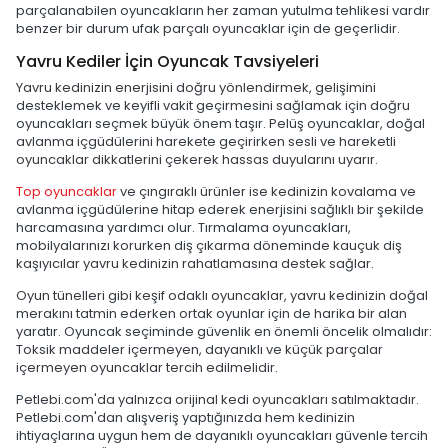
parçalanabilen oyuncakların her zaman yutulma tehlikesi vardır
benzer bir durum ufak parçalı oyuncaklar için de geçerlidir.
Yavru Kediler İçin Oyuncak Tavsiyeleri
Yavru kedinizin enerjisini doğru yönlendirmek, gelişimini
desteklemek ve keyifli vakit geçirmesini sağlamak için doğru
oyuncakları seçmek büyük önem taşır. Pelüş oyuncaklar, doğal
avlanma içgüdülerini harekete geçirirken sesli ve hareketli
oyuncaklar dikkatlerini çekerek hassas duyularını uyarır.
Top oyuncaklar
ve çıngıraklı ürünler ise kedinizin kovalama ve
avlanma içgüdülerine hitap ederek enerjisini sağlıklı bir şekilde
harcamasına yardımcı olur. Tırmalama oyuncakları,
mobilyalarınızı korurken diş çıkarma döneminde kauçuk diş
kaşıyıcılar yavru kedinizin rahatlamasına destek sağlar.
Oyun tünelleri gibi keşif odaklı oyuncaklar, yavru kedinizin doğal
merakını tatmin ederken ortak oyunlar için de harika bir alan
yaratır. Oyuncak seçiminde güvenlik en önemli öncelik olmalıdır:
Toksik maddeler içermeyen, dayanıklı ve küçük parçalar
içermeyen oyuncaklar tercih edilmelidir.
Petlebi.com'da yalnızca orijinal kedi oyuncakları satılmaktadır.
Petlebi.com'dan alışveriş yaptığınızda hem kedinizin
ihtiyaçlarına uygun hem de dayanıklı oyuncakları güvenle tercih