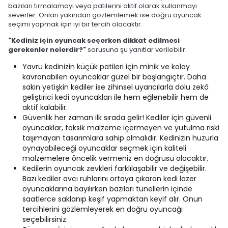
bazıları tırmalamayı veya patilerini aktif olarak kullanmayı
severler. Onları yakından gözlemlemek ise doğru oyuncak
seçimi yapmak için iyi bir tercih olacaktır.
"Kediniz için oyuncak seçerken dikkat edilmesi
gerekenler nelerdir?"
sorusuna şu yanıtlar verilebilir:
Yavru kedinizin küçük patileri için minik ve kolay
kavranabilen oyuncaklar güzel bir başlangıçtır. Daha
sakin yetişkin kediler ise zihinsel uyarıcılarla dolu zekâ
geliştirici kedi oyuncakları ile hem eğlenebilir hem de
aktif kalabilir.
Güvenlik her zaman ilk sırada gelir! Kediler için güvenli
oyuncaklar, toksik malzeme içermeyen ve yutulma riski
taşımayan tasarımlara sahip olmalıdır. Kedinizin huzurla
oynayabileceği oyuncaklar seçmek için kaliteli
malzemelere öncelik vermeniz en doğrusu olacaktır.
Kedilerin oyuncak zevkleri farklılaşabilir ve değişebilir.
Bazı kediler avcı ruhlarını ortaya çıkaran kedi lazer
oyuncaklarına bayılırken bazıları tünellerin içinde
saatlerce saklanıp keşif yapmaktan keyif alır. Onun
tercihlerini gözlemleyerek en doğru oyuncağı
seçebilirsiniz.