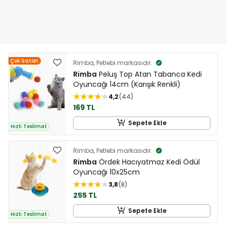
Çok Satan
Rimba, Petlebi markasıdır.
Rimba
Peluş Top Atan Tabanca Kedi
Oyuncağı 14cm (Karışık Renkli)
4,2
44
169 TL
Sepete Ekle
Hızlı Teslimat
Rimba, Petlebi markasıdır.
Rimba
Ördek Hacıyatmaz Kedi Ödül
Oyuncağı 10x25cm
3,8
8
255 TL
Sepete Ekle
Hızlı Teslimat