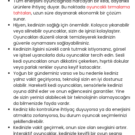
Tüm enerjisini oyuncağında harcayan bir kedi, dayanıklı
ürünlere ihtiyaç duyar. Bu noktada
oyuncaklı tırmalama
tahtaları
, uzun süre dayanarak ekonomik bir çözüm
sunar.
Hijyen, kedinizin sağlığı için önemlidir. Kolayca yıkanabilir
veya silinebilir oyuncaklar, sizin de işinizi kolaylaştırır.
Oyuncakları düzenli olarak temizleyerek kedinizin
güvenle oynamasını sağlayabilirsiniz.
Kedinizin ilgisini sürekli canlı tutmak istiyorsanız, görsel
ve işitsel uyarıcılarla dolu oyuncaklar tercih edin. Sesli
kedi oyuncakları onun dikkatini çekerken, hışırtılı dokular
veya parlak renkler oyuna keyif katacaktır.
Yoğun bir gündeminiz varsa ve bu nedenle kediniz
yalnız vakit geçiriyorsa, teknoloji sizin en iyi dostunuz
olabilir. Hareketli kedi oyuncakları, sensörlerle kedinizi
oyuna dâhil eder ve onun eğlencesini garantiler. Yine
de sizin yerinizi alabilecek bir teknolojinin olamayacağını
da bilmenizde fayda vardır.
Kediniz kilo kontrolüne ihtiyaç duyuyorsa ya da enerjisini
atmakta zorlanıyorsa, bu durum oyuncak seçimlerinizi
şekillendirebilir.
Kedinizle vakit geçirmek, onun size olan sevgisini artırır.
İnteraktif oyuncaklar, kedinizle keyifli bir oyun seansı