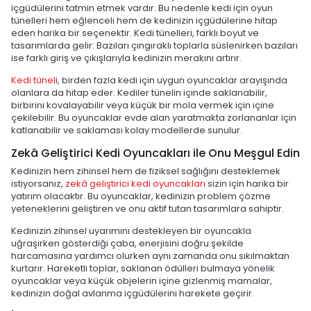
içgüdülerini tatmin etmek vardır. Bu nedenle kedi için oyun
tünelleri hem eğlenceli hem de kedinizin içgüdülerine hitap
eden harika bir seçenektir. Kedi tünelleri, farklı boyut ve
tasarımlarda gelir: Bazıları çıngıraklı toplarla süslenirken bazıları
ise farklı giriş ve çıkışlarıyla kedinizin merakını artırır.
Kedi tüneli
, birden fazla kedi için uygun oyuncaklar arayışında
olanlara da hitap eder. Kediler tünelin içinde saklanabilir,
birbirini kovalayabilir veya küçük bir mola vermek için içine
çekilebilir. Bu oyuncaklar evde alan yaratmakta zorlananlar için
katlanabilir ve saklaması kolay modellerde sunulur.
Zekâ Geliştirici Kedi Oyuncakları ile Onu Meşgul Edin
Kedinizin hem zihinsel hem de fiziksel sağlığını desteklemek
istiyorsanız,
zekâ geliştirici kedi oyuncakları
sizin için harika bir
yatırım olacaktır. Bu oyuncaklar, kedinizin problem çözme
yeteneklerini geliştiren ve onu aktif tutan tasarımlara sahiptir.
Kedinizin zihinsel uyarımını destekleyen bir oyuncakla
uğraşırken gösterdiği çaba, enerjisini doğru şekilde
harcamasına yardımcı olurken aynı zamanda onu sıkılmaktan
kurtarır. Hareketli toplar, saklanan ödülleri bulmaya yönelik
oyuncaklar veya küçük objelerin içine gizlenmiş mamalar,
kedinizin doğal avlanma içgüdülerini harekete geçirir.