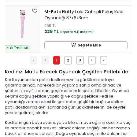
M-Pets
Fluffy Lala Catnipli Peluş Kedi
Oyuncağı 37x6x3cm
259 TL
229 TL
Sepette
%11
indirimli
Sepete Ekle
Hızlı Teslimat
«
<
1
2
3
>
»
Kedinizi Mutlu Edecek Oyuncak Çeşitleri Petlebi'de
Kedi oyuncakları patili dostlarımızın iç güdülerini ortaya
çıkarmalarında, hareketli bir yaşama sahip olmalarında ve
şüphesiz keyifli zaman geçirmelerinde çok etkilidirler. Oyuncak
seçimi doğru şekilde yapıldığı ve doğru şekilde kedi ile
oynandığı zaman ailesi ile çok daha güçlü bir bağ kurabilen
patili dostlarımız aynı zamanda günlük aktivitelerini de keyifle
yerine getirmiş olurlar.
Kedilerin gün boyu uyumaya ve kilo almaya eğilimi özellikle yaş
ile artabilir ancak hareketli olmak onların sağlığı için her zaman
büyük bir öneme sahiptir. Doğru oyuncak seçimi ile onların her