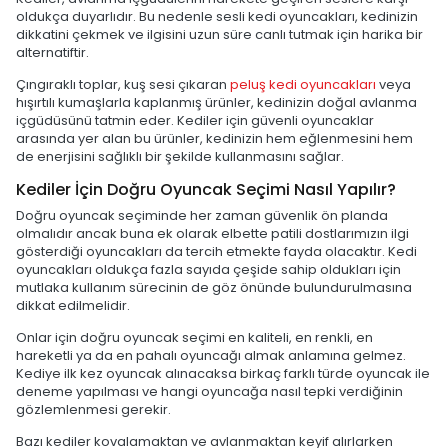
oldukça duyarlıdır. Bu nedenle sesli kedi oyuncakları, kedinizin
dikkatini çekmek ve ilgisini uzun süre canlı tutmak için harika bir
alternatiftir.
Çıngıraklı toplar, kuş sesi çıkaran
peluş kedi oyuncakları
veya
hışırtılı kumaşlarla kaplanmış ürünler, kedinizin doğal avlanma
içgüdüsünü tatmin eder. Kediler için güvenli oyuncaklar
arasında yer alan bu ürünler, kedinizin hem eğlenmesini hem
de enerjisini sağlıklı bir şekilde kullanmasını sağlar.
Kediler İçin Doğru Oyuncak Seçimi Nasıl Yapılır?
Doğru oyuncak seçiminde her zaman güvenlik ön planda
olmalıdır ancak buna ek olarak elbette patili dostlarımızın ilgi
gösterdiği oyuncakları da tercih etmekte fayda olacaktır. Kedi
oyuncakları oldukça fazla sayıda çeşide sahip oldukları için
mutlaka kullanım sürecinin de göz önünde bulundurulmasına
dikkat edilmelidir.
Onlar için doğru oyuncak seçimi en kaliteli, en renkli, en
hareketli ya da en pahalı oyuncağı almak anlamına gelmez.
Kediye ilk kez oyuncak alınacaksa birkaç farklı türde oyuncak ile
deneme yapılması ve hangi oyuncağa nasıl tepki verdiğinin
gözlemlenmesi gerekir.
Bazı kediler kovalamaktan ve avlanmaktan keyif alırlarken