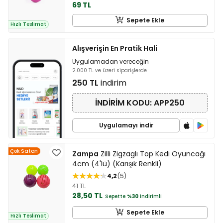
69 TL
Sepete Ekle
Hızlı Teslimat
Alışverişin En Pratik Hali
Uygulamadan vereceğin
2.000 TL ve üzeri siparişlerde
250 TL
indirim
İNDİRİM KODU: APP250
Uygulamayı indir
Çok Satan
Zampa
Zilli Zigzaglı Top Kedi Oyuncağı
4cm (4'lü) (Karışık Renkli)
4,2
5
41 TL
28,50 TL
Sepette
%30
indirimli
Sepete Ekle
Hızlı Teslimat