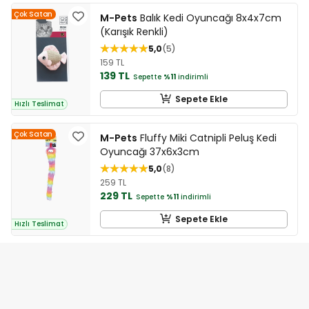
Çok Satan
M-Pets
Balık Kedi Oyuncağı 8x4x7cm
(Karışık Renkli)
5,0
5
159 TL
139 TL
Sepette
%11
indirimli
Sepete Ekle
Hızlı Teslimat
Çok Satan
M-Pets
Fluffy Miki Catnipli Peluş Kedi
Oyuncağı 37x6x3cm
5,0
8
259 TL
229 TL
Sepette
%11
indirimli
Sepete Ekle
Hızlı Teslimat