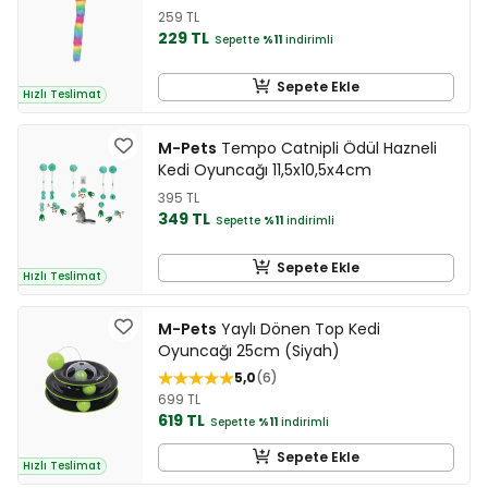
259 TL
229 TL
Sepette
%11
indirimli
Sepete Ekle
Hızlı Teslimat
M-Pets
Tempo Catnipli Ödül Hazneli
Kedi Oyuncağı 11,5x10,5x4cm
395 TL
349 TL
Sepette
%11
indirimli
Sepete Ekle
Hızlı Teslimat
M-Pets
Yaylı Dönen Top Kedi
Oyuncağı 25cm (Siyah)
5,0
6
699 TL
619 TL
Sepette
%11
indirimli
Sepete Ekle
Hızlı Teslimat