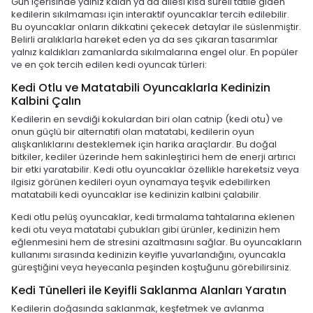
Gün içerisinde yalnız kalan ya da ailesi kısa süreli tatile giden
kedilerin sıkılmaması için interaktif oyuncaklar tercih edilebilir.
Bu oyuncaklar onların dikkatini çekecek detaylar ile süslenmiştir.
Belirli aralıklarla hareket eden ya da ses çıkaran tasarımlar
yalnız kaldıkları zamanlarda sıkılmalarına engel olur. En popüler
ve en çok tercih edilen kedi oyuncak türleri:
Kedi Otlu ve Matatabili Oyuncaklarla Kedinizin
Kalbini Çalın
Kedilerin en sevdiği kokulardan biri olan catnip (kedi otu) ve
onun güçlü bir alternatifi olan matatabi, kedilerin oyun
alışkanlıklarını desteklemek için harika araçlardır. Bu doğal
bitkiler, kediler üzerinde hem sakinleştirici hem de enerji artırıcı
bir etki yaratabilir. Kedi otlu oyuncaklar özellikle hareketsiz veya
ilgisiz görünen kedileri oyun oynamaya teşvik edebilirken
matatabili kedi oyuncaklar ise kedinizin kalbini çalabilir.
Kedi otlu pelüş oyuncaklar, kedi tırmalama tahtalarına eklenen
kedi otu veya matatabi çubukları gibi ürünler, kedinizin hem
eğlenmesini hem de stresini azaltmasını sağlar. Bu oyuncakların
kullanımı sırasında kedinizin keyifle yuvarlandığını, oyuncakla
güreştiğini veya heyecanla peşinden koştuğunu görebilirsiniz.
Kedi Tünelleri ile Keyifli Saklanma Alanları Yaratın
Kedilerin doğasında saklanmak, keşfetmek ve avlanma