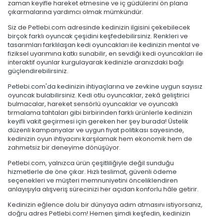
zaman keyifle hareket etmesine ve iç güdülerini ön plana
çıkarmalarına yardımcı olmak mümkündür.
Siz de Petlebi.com adresinde kedinizin ilgisini çekebilecek
birçok farklı oyuncak çeşidini keşfedebilirsiniz. Renkleri ve
tasarımları farklılaşan kedi oyuncakları ile kedinizin mental ve
fiziksel uyarımına katkı sunabilir, en sevdiği kedi oyuncakları ile
interaktif oyunlar kurgulayarak kedinizle aranızdaki bağı
güçlendirebilirsiniz.
Petlebi.com'da kedinizin ihtiyaçlarına ve zevkine uygun sayısız
oyuncak bulabilirsiniz. Kedi otlu oyuncaklar, zekâ geliştirici
bulmacalar, hareket sensörlü oyuncaklar ve oyuncaklı
tırmalama tahtaları gibi birbirinden farklı ürünlerle kedinizin
keyifli vakit geçirmesi için gereken her şey burada! Üstelik
düzenli kampanyalar ve uygun fiyat politikası sayesinde,
kedinizin oyun ihtiyacını karşılamak hem ekonomik hem de
zahmetsiz bir deneyime dönüşüyor.
Petlebi.com, yalnızca ürün çeşitliliğiyle değil sunduğu
hizmetlerle de öne çıkar. Hızlı teslimat, güvenli ödeme
seçenekleri ve müşteri memnuniyetini önceliklendiren
anlayışıyla alışveriş sürecinizi her açıdan konforlu hâle getirir.
Kedinizin eğlence dolu bir dünyaya adım atmasını istiyorsanız,
doğru adres Petlebi.com! Hemen şimdi keşfedin, kedinizin