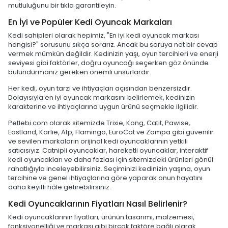
mutluluğunu bir tıkla garantileyin.
En İyi ve Popüler Kedi Oyuncak Markaları
Kedi sahipleri olarak hepimiz, "En iyi kedi oyuncak markası
hangisi?" sorusunu sıkça sorarız. Ancak bu soruya net bir cevap
vermek mümkün değildir. Kedinizin yaşı, oyun tercihleri ve enerji
seviyesi gibi faktörler, doğru oyuncağı seçerken göz önünde
bulundurmanız gereken önemli unsurlardır.
Her kedi, oyun tarzı ve ihtiyaçları açısından benzersizdir.
Dolayısıyla en iyi oyuncak markasını belirlemek, kedinizin
karakterine ve ihtiyaçlarına uygun ürünü seçmekle ilgilidir.
Petlebi.com olarak sitemizde Trixie, Kong, Catit, Pawise,
Eastland, Karlie, Afp, Flamingo, EuroCat ve Zampa gibi güvenilir
ve sevilen markaların orijinal kedi oyuncaklarının yetkili
satıcısıyız. Catnipli oyuncaklar, hareketli oyuncaklar, interaktif
kedi oyuncakları ve daha fazlası için sitemizdeki ürünleri gönül
rahatlığıyla inceleyebilirsiniz. Seçiminizi kedinizin yaşına, oyun
tercihine ve genel ihtiyaçlarına göre yaparak onun hayatını
daha keyifli hâle getirebilirsiniz.
Kedi Oyuncaklarının Fiyatları Nasıl Belirlenir?
Kedi oyuncaklarının fiyatları; ürünün tasarımı, malzemesi,
fonksiyonelliği ve markası gibi birçok faktöre bağlı olarak