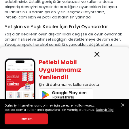
edebilirsiniz. Üstelik geniş ürün yelpazesi ve kullanıcı dostu
alışveriş deneyimi sayesinde aradığınız oyuncakları kolayca
bulabilirsiniz. Kediniz için en iyisini seçmek istiyorsanız,
Petlebi.com sizin ve patili dostlarınızın yanında!
Yetişkin ve Yaşlı Kediler İçin En İyi Oyuncaklar
Yaş alan kedilerin oyun alışkanlıkları değişse de oyun oynamak
onların fiziksel ve zihinsel sağlığını desteklemeye devam eder.
Yavaş tempolu hareket sensörlü oyuncaklar, düşük eforla
avlanma içgüdüsünü destekler. Hafif toplar, yumuşak peluş
oyuncaklar ve çıngıraklı tasarımlar rahat bir oyun deneyimi
sunar.
Petlebi Mobil
Uygulamamız
Zihinsel uyarım için
ödül mamaları
saklayan bulmaca
oyuncakları, kedinizin problem çözme becerilerini destekler ve
Yenilendi!
yaşa bağlı zihinsel gerilemeyi yavaşlatır. Catnipli oyuncaklar ise
koku duyusunu harekete geçirerek stresi azaltır ve keyifli bir
Şimdi daha hızlı ve kullanıcı dostu
oyun deneyimi sağlar.
Google Play'den
İNDİREBİLİRSİNİZ
Kedinizle zaman geçirmek yaşlandıkça daha da önemli hâle
gelir. Olta tipi interaktif oyuncaklar hem fiziksel aktiviteyi
Daha iyi hizmetler sunabilmek için çerezler kullanıyoruz.
App Store'dan
desteklemek hem de bağınızı güçlendirmek için önemli bir
petlebi.com'u kullanarak çerezlere izin vermiş olursunuz.
Detaylı Bilgi
İNDİREBİLİRSİNİZ
fırsattır. Yaşlı kedilerde eklem problemleri görülebileceğinden
Tamam
ergonomik ve yumuşak oyuncaklar tercih edilmelidir. Farklı
dokulara ve seslere sahip oyuncaklar, kedinizin duyusal