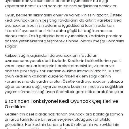
uyarıcılardan yoksun olduklarından oyuncaklar bu açığı
kapatarak hem fiziksel hem de zihinsel sağlıklarını destekler.
Oyun, kedilerin sıkılmasını önler ve yalnızlık hissini azaltır. Üstelik
kedi oyuncaklarının çeşitliliği faydalarını da artırır: Hareketli kedi
oyuncakları kedinizin avlanma içgüdüsünü tatmin ederken,
interaktif oyuncaklar sizinle daha güçlü bir bağ kurmasına
olanak tanır. Zekâ geliştirici kedi oyuncakları, kedinizin problem
çözme yeteneklerini geliştirerek zihinsel olarak meşgul olmasını
sağlar.
Fiziksel sağlık açısından da oyuncakların faydaları
azımsanamayacak denli fazladır. Kedilerin beklentilerine yanıt
veren oyuncaklar kedilerin hareket etmesini teşvik eder ve
obezite gibi sağlık sorunlarının oluşma ihtimalini azaltır. Düzenli
oyun kedilerin kaslarını güçlendirirken eklem sağlıklarının
korunmasına da yardımcı olur. Özetle kedi oyuncakları yalnızca
eğlence aracı değil, aynı zamanda kedinizin mutlu ve sağlıklı bir
yaşam sürmesini sağlayan önemli bir gereklilik olarak öne çıkar.
Birbirinden Fonksiyonel Kedi Oyuncak Çeşitleri ve
Özellikleri
Kediler için özel olarak hazırlanan oyuncaklara bakıldığı zaman
onlarca farklı türde binlerce seçenek olduğunu rahatlıkla
görebiliriz. Her kedinin kendine has özeliklerinin ve zevklerinin