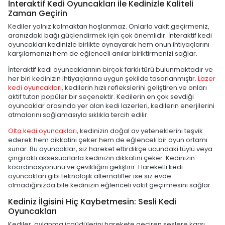
İnteraktif Kedi Oyuncakları ile Kedinizle Kaliteli
Zaman Geçirin
Kediler yalnız kalmaktan hoşlanmaz. Onlarla vakit geçirmeniz,
aranızdaki bağı güçlendirmek için çok önemlidir. İnteraktif kedi
oyuncakları kedinizle birlikte oynayarak hem onun ihtiyaçlarını
karşılamanızı hem de eğlenceli anılar biriktirmenizi sağlar.
İnteraktif kedi oyuncaklarının birçok farklı türü bulunmaktadır ve
her biri kedinizin ihtiyaçlarına uygun şekilde tasarlanmıştır.
Lazer
kedi oyuncakları
, kedilerin hızlı reflekslerini geliştiren ve onları
aktif tutan popüler bir seçenektir. Kedilerin en çok sevdiği
oyuncaklar arasında yer alan kedi lazerleri, kedilerin enerjilerini
atmalarını sağlamasıyla sıklıkla tercih edilir.
Olta kedi oyuncakları
, kedinizin doğal av yeteneklerini teşvik
ederek hem dikkatini çeker hem de eğlenceli bir oyun ortamı
sunar. Bu oyuncaklar, siz hareket ettirdikçe ucundaki tüylü veya
çıngıraklı aksesuarlarla kedinizin dikkatini çeker. Kedinizin
koordinasyonunu ve çevikliğini geliştirir. Hareketli kedi
oyuncakları gibi teknolojik alternatifler ise siz evde
olmadığınızda bile kedinizin eğlenceli vakit geçirmesini sağlar.
Kediniz İlgisini Hiç Kaybetmesin: Sesli Kedi
Oyuncakları
Kediler, avlanma içgüdülerini harekete geçiren seslere karşı