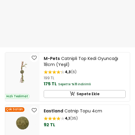
M-Pets
Catnipli Top Kedi Oyuncağı
18cm (Yeşil)
4,3
6
199 TL
175 TL
Sepette
%11
indirimli
Sepete Ekle
Hızlı Teslimat
Çok Satan
Eastland
Catnip Topu 4cm
4,1
35
92 TL