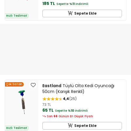
185 TL
Sepette
%11
indirimli
Sepete Ekle
Hızlı Teslimat
Çok Satan
Eastland
Tüylü Olta Kedi Oyuncağı
50cm (Karışık Renkli)
4,4
25
73 TL
65 TL
Sepette
%10
indirimli
Son
66
Günün En Düşük Fiyatı
Sepete Ekle
Hızlı Teslimat