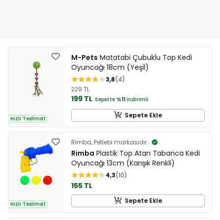
M-Pets
Matatabi Çubuklu Top Kedi
Oyuncağı 18cm (Yeşil)
3,8
4
229 TL
199 TL
Sepette
%11
indirimli
Sepete Ekle
Hızlı Teslimat
Rimba, Petlebi markasıdır.
Rimba
Plastik Top Atan Tabanca Kedi
Oyuncağı 13cm (Karışık Renkli)
4,3
10
155 TL
Sepete Ekle
Hızlı Teslimat