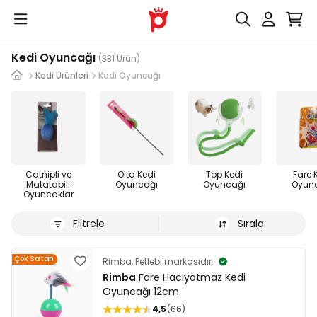
Kedi Oyuncağı
(331 Ürün)
Kedi Ürünleri
Kedi Oyuncağı
Catnipli ve
Olta Kedi
Top Kedi
Fare 
Matatabili
Oyuncağı
Oyuncağı
Oyun
Oyuncaklar
Filtrele
Sırala
Çok Satan
Rimba, Petlebi markasıdır.
Rimba
Fare Hacıyatmaz Kedi
Oyuncağı 12cm
4,5
66