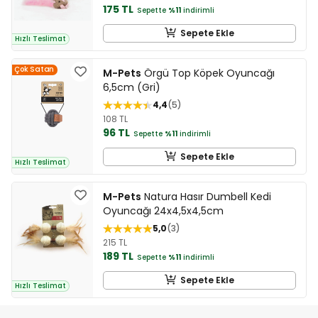
175 TL
Sepette
%11
indirimli
Sepete Ekle
Hızlı Teslimat
Çok Satan
M-Pets
Örgü Top Köpek Oyuncağı
6,5cm (Gri)
4,4
5
108 TL
96 TL
Sepette
%11
indirimli
Sepete Ekle
Hızlı Teslimat
M-Pets
Natura Hasır Dumbell Kedi
Oyuncağı 24x4,5x4,5cm
5,0
3
215 TL
189 TL
Sepette
%11
indirimli
Sepete Ekle
Hızlı Teslimat