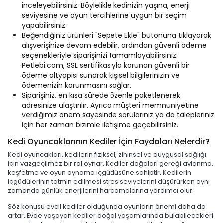
inceleyebilirsiniz. Böylelikle kedinizin yaşına, enerji
seviyesine ve oyun tercihlerine uygun bir seçim
yapabilirsiniz.
Beğendiğiniz ürünleri "Sepete Ekle" butonuna tıklayarak
alışverişinize devam edebilir, ardından güvenli ödeme
seçenekleriyle siparişinizi tamamlayabilirsiniz.
Petlebi.com, SSL sertifikasıyla korunan güvenli bir
ödeme altyapısı sunarak kişisel bilgilerinizin ve
ödemenizin korunmasını sağlar.
Siparişiniz, en kısa sürede özenle paketlenerek
adresinize ulaştırılır. Ayrıca müşteri memnuniyetine
verdiğimiz önem sayesinde sorularınız ya da talepleriniz
için her zaman bizimle iletişime geçebilirsiniz.
Kedi Oyuncaklarının Kediler İçin Faydaları Nelerdir?
Kedi oyuncakları, kedilerin fiziksel, zihinsel ve duygusal sağlığı
için vazgeçilmez bir rol oynar. Kediler doğaları gereği avlanma,
keşfetme ve oyun oynama içgüdüsüne sahiptir. Kedilerin
içgüdülerinin tatmin edilmesi stres seviyelerini düşürürken aynı
zamanda günlük enerjilerini harcamalarına yardımcı olur.
Söz konusu evcil kediler olduğunda oyunların önemi daha da
artar. Evde yaşayan kediler doğal yaşamlarında bulabilecekleri