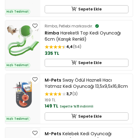
Sepete Ekle
Hızlı Teslimat
Rimba, Petlebi markasıdır.
Rimba
Hareketli Top Kedi Oyuncağı
6cm (Karışık Renkli)
4,4
54
335 TL
Sepete Ekle
Hızlı Teslimat
M-Pets
Sway Ödül Hazneli Hacı
Yatmaz Kedi Oyuncağı 13,5x9,5x16,8cm
3,7
3
169 TL
149 TL
Sepette
%11
indirimli
Sepete Ekle
Hızlı Teslimat
M-Pets
Kelebek Kedi Oyuncağı