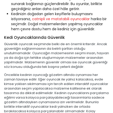
sunarak bağlarınızı güçlendirebilir. Bu oyunlar, birlikte
geçirdiğiniz anları daha özel hâle getirir.
Kedinizin doğadan gelen keyiflerle buluşmasını
istiyorsanız,
catnipli ve matatabili oyuncaklar
harika bir
seçimdir. Doğal malzemelerden yapılmış oyuncaklar
hem çevre dostu hem de kediniz için güvenlidir.
Kedi Oyuncaklarında Güvenlik
Güvenlik oyuncak seçiminde belki de en önemli kriterdir. Ancak
güvenliğin sağlanmasının da belirli şartları olduğu
unutulmamalıdır. Oyuncağın malzemesinin seçimi insan, hayvan
ya da doğa için tehlike oluşturmayan malzemeler arasından
yapılmalıdır. Malzemenin güvenilir olması ise oyuncak güvenliği
söz konusu olduğunda tek başına yeterli değildir.
Öncelikle kedinin oyuncağı gözetim altında oynaması her
zaman tavsiye edilir. Eğer oyuncak ile yalnız kalacaksa, evde
kimse yokken sıkılmaması için tercih edilen interaktif oyuncaklar
arasından seçim yapılacaksa malzeme kalitesine ek olarak
tasarıma da dikkat edilmelidir. Kedinin oyuncaklarını parçalama
eğilimi varsa kolayca parçalayabileceği tasarımlarla sadece
gözetim altındayken oynamasına izin verilmelidir. Bununla
birlikte interaktif oyuncaklar kedi yalnızken de ortada
bırakılacaksa kolayca parçalanabilir olmamalıdır. Kolay