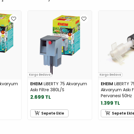
Kargo Bedava
Kargo Bedava
Akvaryum
EHEIM
LiBERTY 75 Akvaryum
EHEIM
LiBERTY 7
Askı Filtre 380L/S
Akvaryum Askı Fi
Pervanesi 50Hz
2.699 TL
1.399 TL
Sepete Ekle
Sepete Ekl