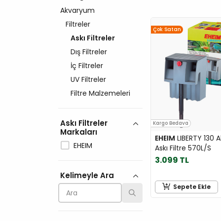
Akvaryum
Filtreler
Çok Satan
Askı Filtreler
Dış Filtreler
İç Filtreler
UV Filtreler
Filtre Malzemeleri
Askı Filtreler
Kargo Bedava
Markaları
EHEIM
LIBERTY 130 
EHEIM
Askı Filtre 570L/S
3.099 TL
Kelimeyle Ara
Sepete Ekle