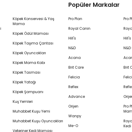
Popüler Markalar
Köpek Konservesi & Yaş
Pro Plan
Pro 
Mama
i
Royal Canin
Roya
Köpek Ödül Maması
Hill's
Hill
Köpek Taşıma Çantası
N&D
N&D
Köpek Oyuncakları
Acana
Aca
Köpek Mama Kabı
Brit Care
Brit
Köpek Tasması
Felicia
Feli
Köpek Yatağı
Reflex
Refl
Köpek Şampuanı
Advance
Orij
Kuş Yemleri
Orijen
Pro P
Muhabbet Kuşu Yemi
Mam
Wanpy
Muhabbet Kuşu Oyuncakları
Royal
Me-O
Ked
Veteriner Kedi Maması