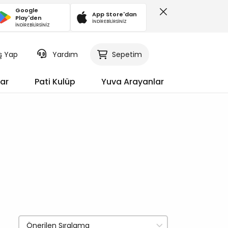
Google
App Store'dan
Play'den
İNDİREBİLİRSİNİZ
İNDİREBİLİRSİNİZ
iş Yap
Sepetim
Yardım
ar
Pati Kulüp
Yuva Arayanlar