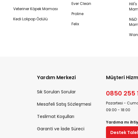
Ever Clean
Hill'
Veteriner Köpek Maması
Mam
Proline
Kedi Lolipop Ödülü
N&D K
Felix
Mam
Wanp
Yardım Merkezi
Müşteri Hizm
Sık Sorulan Sorular
0850 255 
Pazartesi - Cuma
Mesafeli Satış Sözleşmesi
09:00 - 18:00
Teslimat Koşulları
Yardıma mı ihti
Garanti ve İade Süreci
Destek Tale