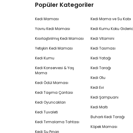
Popüler Kategoriler
Kedi Maması
Kedi Mama ve Su Kabı
Yavru Kedi Maması
Kedi Kumu Koku Gideric
Kısırlaştırılmış Kedi Maması
Kedi Vitamini
Yetişkin Kedi Maması
Kedi Tasması
Kedi Kumu
Kedi Yatağı
Kedi Konservesi & Yaş
Kedi Tarağı
Mama
Kedi Otu
Kedi Ödül Maması
Kedi Evi
Kedi Taşıma Çantası
Kedi Şampuanı
Kedi Oyuncakları
Kedi Maltı
Kedi Tuvaleti
Buharlı Kedi Tarağı
Kedi Tırmalama Tahtası
Köpek Maması
Kedi Su Pınarı