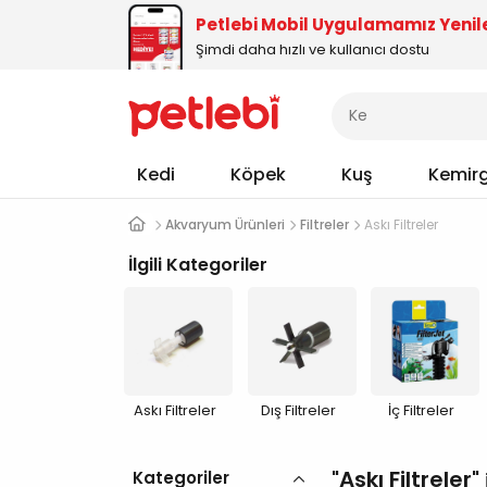
Petlebi Mobil Uygulamamız Yenil
Şimdi daha hızlı ve kullanıcı dostu
Kedi
Köpek
Kuş
Kemir
Akvaryum Ürünleri
Filtreler
Askı Filtreler
İlgili Kategoriler
Askı Filtreler
Dış Filtreler
İç Filtreler
Askı Filtreler
Kategoriler