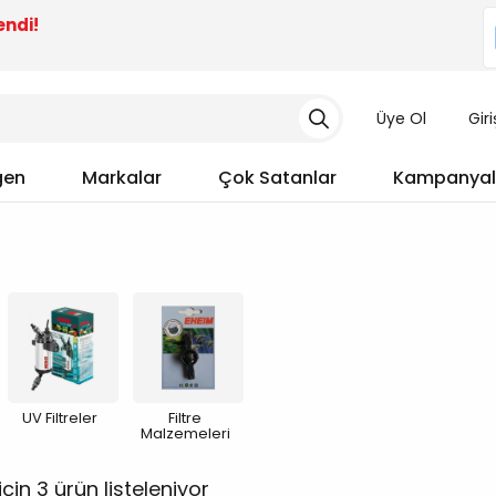
endi!
Üye Ol
Gir
gen
Markalar
Çok Satanlar
Kampanyal
UV Filtreler
Filtre
Malzemeleri
için 3 ürün listeleniyor