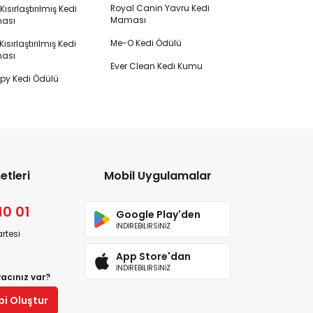
Royal Canin Yavru Kedi
s Kısırlaştırılmış Kedi
Maması
ası
Me-O Kedi Ödülü
ısırlaştırılmış Kedi
ası
Ever Clean Kedi Kumu
y Kedi Ödülü
etleri
Mobil Uygulamalar
10 01
Google Play'den
İNDİREBİLİRSİNİZ
rtesi
App Store'dan
İNDİREBİLİRSİNİZ
yacınız var?
bi Oluştur