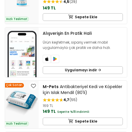
4,5
29
149 TL
Sepete Ekle
Hızlı Teslimat
Alışverişin En Pratik Hali
Ürün keşfetmek, sipariş vermek mobil
uygulamayla çok pratik ve daha hızlı.
Uygulamayı indir
Çok Satan
M-Pets
Antibakteriyel Kedi ve Köpekler
İçin Islak Mendil (80'li)
4,7
55
169 TL
149 TL
Sepette
%11
indirimli
Sepete Ekle
Hızlı Teslimat