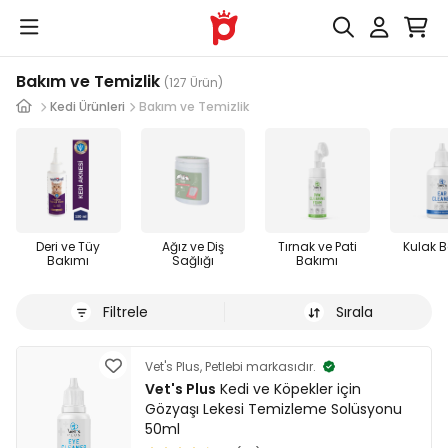
Bakım ve Temizlik
(127 Ürün)
Kedi Ürünleri
Bakım ve Temizlik
Deri ve Tüy
Ağız ve Diş
Tırnak ve Pati
Kulak 
Bakımı
Sağlığı
Bakımı
Filtrele
Sırala
Vet's Plus, Petlebi markasıdır.
Vet's Plus
Kedi ve Köpekler için
Gözyaşı Lekesi Temizleme Solüsyonu
50ml