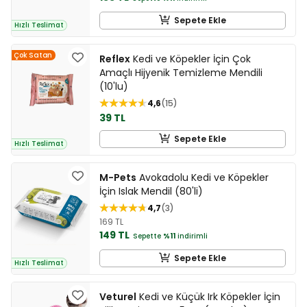
Sepete Ekle
Hızlı Teslimat
Çok Satan
Reflex
Kedi ve Köpekler İçin Çok
Amaçlı Hijyenik Temizleme Mendili
(10'lu)
4,6
15
39 TL
Sepete Ekle
Hızlı Teslimat
M-Pets
Avokadolu Kedi ve Köpekler
İçin Islak Mendil (80'li)
4,7
3
169 TL
149 TL
Sepette
%11
indirimli
Sepete Ekle
Hızlı Teslimat
Veturel
Kedi ve Küçük Irk Köpekler İçin