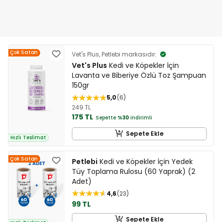
Çok Satan
Vet's Plus, Petlebi markasıdır.
Vet's Plus
Kedi ve Köpekler İçin
Lavanta ve Biberiye Özlü Toz Şampuan
150gr
5,0
6
249 TL
175 TL
Sepette
%30
indirimli
Sepete Ekle
Hızlı Teslimat
Çok Satan
Petlebi
Kedi ve Köpekler İçin Yedek
Tüy Toplama Rulosu (60 Yaprak) (2
Adet)
4,6
23
99 TL
Sepete Ekle