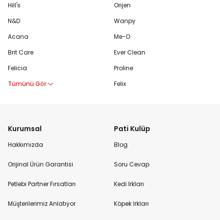
Hill's
Orijen
N&D
Wanpy
Acana
Me-O
Brit Care
Ever Clean
Felicia
Proline
Tümünü Gör
Felix
Kurumsal
Pati Kulüp
Hakkımızda
Blog
Orijinal Ürün Garantisi
Soru Cevap
Petlebi Partner Fırsatları
Kedi Irkları
Müşterilerimiz Anlatıyor
Köpek Irkları