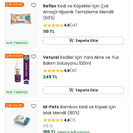
Çok Satan
Reflex
Kedi ve Köpekler İçin Çok
Amaçlı Hijyenik Temizleme Mendili
(50'li)
4,6
14
119 TL
Sepete Ekle
Hızlı Teslimat
Çok Satan
Veturel
Kediler İçin Yara Akne ve Yüz
Bakım Solüsyonu 100ml
4,8
15
249 TL
Sepete Ekle
Hızlı Teslimat
Çok Satan
M-Pets
Bamboo Kedi ve Köpek için
Islak Mendil (80'li)
4,6
7
175 TL
155 TL
Sepette
%11
indirimli