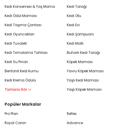
Kedi Konservesi & Yaş Mama
Kedi Tarağı
Kedi Ödül Maması
Kedi Otu
Kedi Taşıma Çantası
Kedi Evi
Kedi Oyuncakları
Kedi Şampuanı
Kedi Tuvaleti
Kedi Maltı
Kedi Tırmalama Tahtası
Buharlı Kedi Tarağı
Kedi Su Pınarı
Köpek Maması
Bentonit Kedi Kumu
Yavru Köpek Maması
Kedi Krema Ödülü
Yaşlı Kedi Maması
Tümünü Gör
Yaşlı Köpek Maması
Popüler Markalar
Pro Plan
Reflex
Royal Canin
Advance