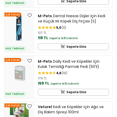
Sepete Ekle
Hızlı Teslimat
Çok Satan
M-Pets
Dental Hassas Dişler İçin Kedi
ve Küçük Irk Köpek Diş Fırçası [S]
5,0
3
137 TL
119 TL
Sepette
%11
indirimli
Sepete Ekle
Hızlı Teslimat
Çok Satan
M-Pets
Daily Kedi ve Köpekler İçin
Kulak Temizliği Parmak Pedi (50'li)
4,6
10
179 TL
159 TL
Sepette
%11
indirimli
Sepete Ekle
Hızlı Teslimat
Çok Satan
Veturel
Kedi ve Köpekler için Ağız ve
Diş Bakım Spreyi 100ml