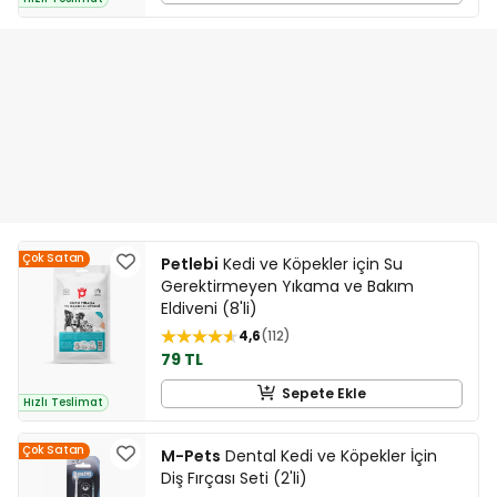
Çok Satan
Petlebi
Kedi ve Köpekler için Su
Gerektirmeyen Yıkama ve Bakım
Eldiveni (8'li)
4,6
112
79 TL
Sepete Ekle
Hızlı Teslimat
Çok Satan
M-Pets
Dental Kedi ve Köpekler İçin
Diş Fırçası Seti (2'li)