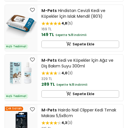
M-Pets
Hindistan Cevizli Kedi ve
Köpekler İçin Islak Mendil (80'li)
4,8
5
169 TL
149 TL
Sepette
%11
indirimli
Sepete Ekle
Hızlı Teslimat
M-Pets
Kedi ve Köpekler İçin Ağız ve
Diş Bakım Suyu 300ml
4,0
3
329 TL
289 TL
Sepette
%11
indirimli
Sepete Ekle
Hızlı Teslimat
Çok Satan
M-Pets
Hairdo Nail Clipper Kedi Tırnak
Makası 5,5x8cm
4,3
3