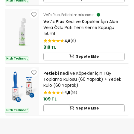
Hızlı Teslimat
Vet's Plus, Petlebi markasıdır.
Vet's Plus
Kedi ve Köpekler İçin Aloe
Vera Özlü Pati Temizleme Köpüğü
150ml
4,8
9
319 TL
Sepete Ekle
Hızlı Teslimat
Petlebi
Kedi ve Köpekler İçin Tüy
Toplama Rulosu (60 Yaprak) + Yedek
Rulo (60 Yaprak)
4,5
16
109 TL
Sepete Ekle
Hızlı Teslimat