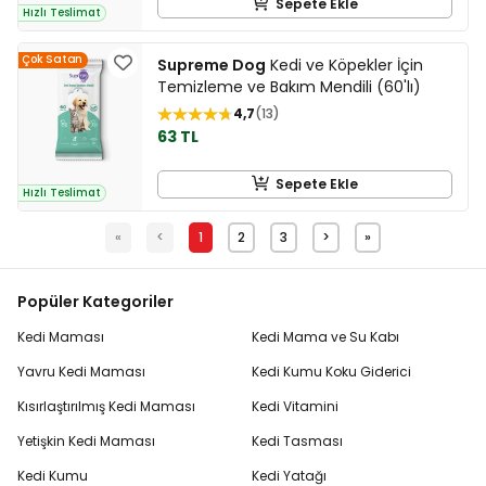
Sepete Ekle
Hızlı Teslimat
Çok Satan
Supreme Dog
Kedi ve Köpekler İçin
Temizleme ve Bakım Mendili (60'lı)
4,7
13
63 TL
Sepete Ekle
Hızlı Teslimat
«
<
1
2
3
>
»
Popüler Kategoriler
Kedi Maması
Kedi Mama ve Su Kabı
Yavru Kedi Maması
Kedi Kumu Koku Giderici
Kısırlaştırılmış Kedi Maması
Kedi Vitamini
Yetişkin Kedi Maması
Kedi Tasması
Kedi Kumu
Kedi Yatağı