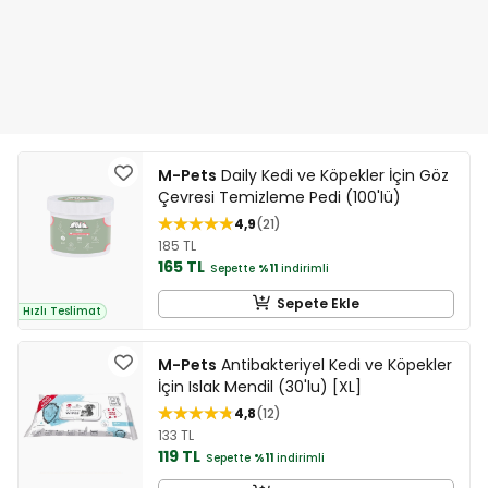
M-Pets
Daily Kedi ve Köpekler İçin Göz
Çevresi Temizleme Pedi (100'lü)
4,9
21
185 TL
165 TL
Sepette
%11
indirimli
Sepete Ekle
Hızlı Teslimat
M-Pets
Antibakteriyel Kedi ve Köpekler
İçin Islak Mendil (30'lu) [XL]
4,8
12
133 TL
119 TL
Sepette
%11
indirimli