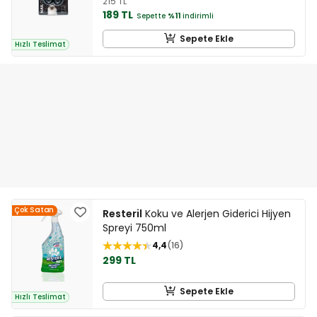
215 TL
189 TL
Sepette
%11
indirimli
Sepete Ekle
Hızlı Teslimat
Çok Satan
Resteril
Koku ve Alerjen Giderici Hijyen
Spreyi 750ml
4,4
16
299 TL
Sepete Ekle
Hızlı Teslimat