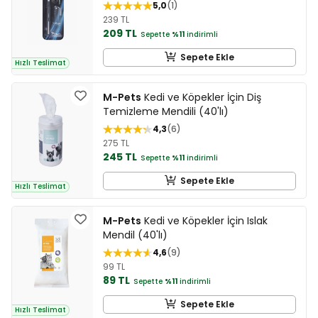
5,0
1
239 TL
209 TL
Sepette
%11
indirimli
Sepete Ekle
Hızlı Teslimat
M-Pets
Kedi ve Köpekler İçin Diş
Temizleme Mendili (40'lı)
4,3
6
275 TL
245 TL
Sepette
%11
indirimli
Sepete Ekle
Hızlı Teslimat
M-Pets
Kedi ve Köpekler İçin Islak
Mendil (40'lı)
4,6
9
99 TL
89 TL
Sepette
%11
indirimli
Sepete Ekle
Hızlı Teslimat