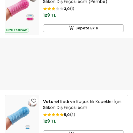
Silikon Diş Fırçası 5cm (Pembe)
3,0
1
129 TL
Sepete Ekle
Hızlı Teslimat
Veturel
Kedi ve Küçük Irk Köpekler İçin
Silikon Diş Fırçası 5cm
5,0
3
129 TL