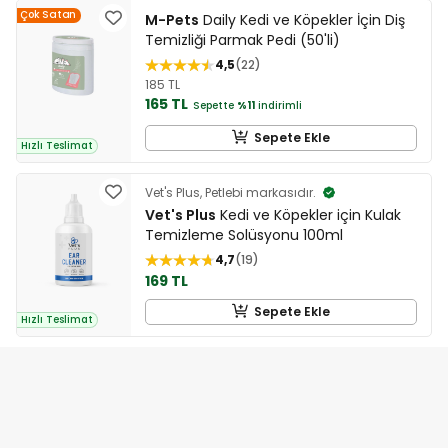
Çok Satan
M-Pets
Daily Kedi ve Köpekler İçin Diş
Temizliği Parmak Pedi (50'li)
4,5
22
185 TL
165 TL
Sepette
%11
indirimli
Sepete Ekle
Hızlı Teslimat
Vet's Plus, Petlebi markasıdır.
Vet's Plus
Kedi ve Köpekler için Kulak
Temizleme Solüsyonu 100ml
4,7
19
169 TL
Sepete Ekle
Hızlı Teslimat