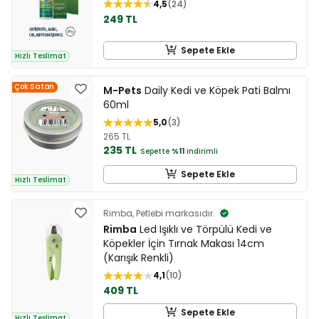
4,5
24
249 TL
Sepete Ekle
Hızlı Teslimat
Çok Satan
M-Pets
Daily Kedi ve Köpek Pati Balmı
60ml
5,0
3
265 TL
235 TL
Sepette
%11
indirimli
Sepete Ekle
Hızlı Teslimat
Rimba, Petlebi markasıdır.
Rimba
Led Işıklı ve Törpülü Kedi ve
Köpekler İçin Tırnak Makası 14cm
(Karışık Renkli)
4,1
10
409 TL
Sepete Ekle
Hızlı Teslimat