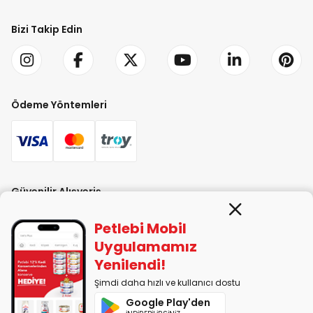
Bizi Takip Edin
Ödeme Yöntemleri
Güvenilir Alışveriş
Petlebi Mobil
Uygulamamız
Yenilendi!
Şimdi daha hızlı ve kullanıcı dostu
PETLEBİ EVCİL HAYVAN ÜRÜNLERİ PAZ. SAN. TİC. LTD. ŞTİ. Alaşarköy Mah.
Google Play'den
1. Alaşar Cad. No: 9 Osmangazi/Bursa