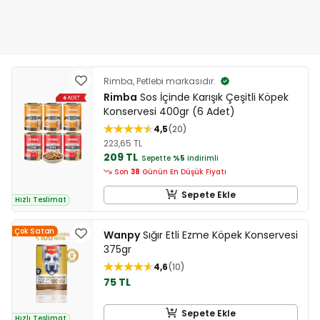
Rimba, Petlebi markasıdır.
Rimba
Sos İçinde Karışık Çeşitli Köpek
Konservesi 400gr (6 Adet)
4,5
20
223,65 TL
209 TL
Sepette
%5
indirimli
Son
38
Günün En Düşük Fiyatı
Sepete Ekle
Hızlı Teslimat
Çok Satan
Wanpy
Sığır Etli Ezme Köpek Konservesi
375gr
4,6
10
75 TL
Sepete Ekle
Hızlı Teslimat