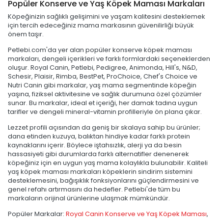
Popüler Konserve ve Yaş Köpek Maması Markaları
Köpeğinizin sağlıklı gelişimini ve yaşam kalitesini desteklemek
için tercih edeceğiniz mama markasının güvenilirliği büyük
önem taşır.
Petlebi.com'da yer alan popüler konserve köpek maması
markaları, dengeli içerikleri ve farklı formlardaki seçeneklerden
oluşur. Royal Canin, Petlebi, Pedigree, Animonda, Hill's, N&D,
Schesir, Plaisir, Rimba, BestPet, ProChoice, Chef's Choice ve
Nutri Canin gibi markalar, yaş mama segmentinde köpeğin
yaşına, fiziksel aktivitesine ve sağlık durumuna özel çözümler
sunar. Bu markalar, ideal et içeriği, her damak tadına uygun
tarifler ve dengeli mineral-vitamin profilleriyle ön plana çıkar.
Lezzet profili açısından da geniş bir skalaya sahip bu ürünler;
dana etinden kuzuya, balıktan hindiye kadar farklı protein
kaynaklarını içerir. Böylece iştahsızlık, alerji ya da besin
hassasiyeti gibi durumlarda farklı alternatifler denenerek
köpeğiniz için en uygun yaş mama kolaylıkla bulunabilir. Kaliteli
yaş köpek maması markaları köpeklerin sindirim sistemini
desteklemesini, bağışıklık fonksiyonlarını güçlendirmesini ve
genel refahı artırmasını da hedefler. Petlebi'de tüm bu
markaların orijinal ürünlerine ulaşmak mümkündür.
Popüler Markalar:
Royal Canin Konserve ve Yaş Köpek Maması
,