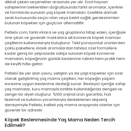
dikkat çeken seçenekler arasında yer alır. Evcil hayvan
sahiplerinin beklentileri doğrultusunda farklı aromalar, içerikler
ve formlarda sunulan yaş köpek mamaları; özellikle damak
zevki konusunda seçici olan veya belirli sağlık gereksinimleri
bulunan köpekler için güçlü bir alternatiftir.
Petlebi.com, farklı ırklara ve yaş gruplarına hitap eden, içeriğiyle
öne çıkan ve güvenilir markalara ait konserve köpek maması
çeşitlerini kullanıcılarıyla buluşturur. Tekli porsiyonluk ürünlerden
çoklu paketlere, klasik aromalardan tahılsız özel formüllere
kadar geniş bir yelpazede satışa sunulan köpek konserve
mamaları, köpeğinizin günlük beslenme rutinini hem pratik hem
de keyifli hâle getirir.
Petlebi'de yer alan yavru, yetişkin ya da yaşlı köpekler için özel
olarak geliştirilmiş yaş mama çeşitleri, her köpeğin yaşam
evresine uygun beslenme desteği sunar. Besleyici içeriğe sahip
yaş mamalar, kuru mamayla birlikte kullanıldığında dengeli ve
zengin bir diyet oluşturur. %100 orijinal ürün garantisi, hızlı
teslimat ve kullanıcı yorumlarıyla desteklenen alışveriş
deneyimiyle Petlebi, kaliteli yaş mama arayışında olanlar için
güvenilir bir adrestir.
Köpek Beslenmesinde Yaş Mama Neden Tercih
Edilmeli?