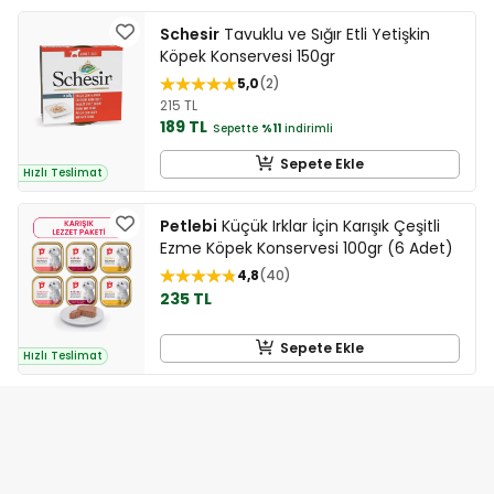
Schesir
Tavuklu ve Sığır Etli Yetişkin
Köpek Konservesi 150gr
5,0
2
215 TL
189 TL
Sepette
%11
indirimli
Sepete Ekle
Hızlı Teslimat
Petlebi
Küçük Irklar İçin Karışık Çeşitli
Ezme Köpek Konservesi 100gr (6 Adet)
4,8
40
235 TL
Sepete Ekle
Hızlı Teslimat