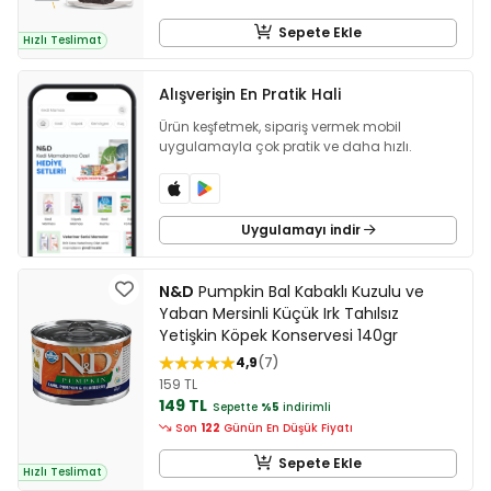
Sepete Ekle
Hızlı Teslimat
Alışverişin En Pratik Hali
Ürün keşfetmek, sipariş vermek mobil
uygulamayla çok pratik ve daha hızlı.
Uygulamayı indir
N&D
Pumpkin Bal Kabaklı Kuzulu ve
Yaban Mersinli Küçük Irk Tahılsız
Yetişkin Köpek Konservesi 140gr
4,9
7
159 TL
149 TL
Sepette
%5
indirimli
Son
122
Günün En Düşük Fiyatı
Sepete Ekle
Hızlı Teslimat