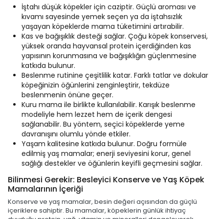
İştahı düşük köpekler için caziptir. Güçlü aroması ve
kıvamı sayesinde yemek seçen ya da iştahsızlık
yaşayan köpeklerde mama tüketimini artırabilir.
Kas ve bağışıklık desteği sağlar. Çoğu köpek konservesi,
yüksek oranda hayvansal protein içerdiğinden kas
yapısının korunmasına ve bağışıklığın güçlenmesine
katkıda bulunur.
Beslenme rutinine çeşitlilik katar. Farklı tatlar ve dokular
köpeğinizin öğünlerini zenginleştirir, tekdüze
beslenmenin önüne geçer.
Kuru mama ile birlikte kullanılabilir. Karışık beslenme
modeliyle hem lezzet hem de içerik dengesi
sağlanabilir. Bu yöntem, seçici köpeklerde yeme
davranışını olumlu yönde etkiler.
Yaşam kalitesine katkıda bulunur. Doğru formüle
edilmiş yaş mamalar; enerji seviyesini korur, genel
sağlığı destekler ve öğünlerin keyifli geçmesini sağlar.
Bilinmesi Gerekir: Besleyici Konserve ve Yaş Köpek
Mamalarının İçeriği
Konserve ve yaş mamalar, besin değeri açısından da güçlü
içeriklere sahiptir. Bu mamalar, köpeklerin günlük ihtiyaç