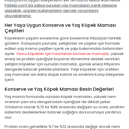
ihtiyaçlarına uygun bileşenlerin yer almasına dikkat edilmelidir.
Petlebi.com'da satışa sunulan yaş mamaların içerik listesine
ulaşabilir, ürünleri kullananların gerçek yorumlarını
okuyabilirsiniz.
Her Yaşa Uygun Konserve ve Yaş Köpek Maması
Çeşitleri
Köpeklerin yaşam evrelerine göre beslenme ihtiyaçları farklılık
gösterir. Dolayısıyla yavrular, yetişkinler ve yaşlılar için formüle
edilen yaş mama çeşitleri içerik ve yapı bakımından birbirinden
ayrılır.
Yavru köpekler için hazırlanan konserve mamalar
, yüksek
enerji ve protein içeriğiyle büyüme dönemine destek verirken
yetişkin köpekler için sunulan mamalar, günlük enerji ihtiyacını
dengede tutacak şekilde planlanır. Yaşlı köpekler için üretilen
yaş mamalar ise daha düşük kalorili ve sindirimi kolay bileşenler
içerir.
Konserve ve Yaş Köpek Maması Besin Değerleri
Yaş mama formunda sunulan köpek mamaları, yüksek nem
oranının yanı sıra dengeli besin içeriğiyle de dikkat çeker.
Ortalama olarak %70 ila %85 arasında değişen su oranı, sindirim
sistemini desteklerken böbrek sağlığını da korumaya yardımcı
olur.
Protein oranı genellikle %7 ile %12 arasında değişir ancak nem