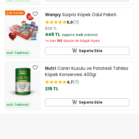
Çok Satan
Wanpy
Sürpriz Köpek Ödül Paketi
5,0
7
829 TL
449 TL
Sepette
%45
indirimli
Son
165
Günün En Düşük Fiyatı
Sepete Ekle
Hızlı Teslimat
Nutri
Canin Kuzulu ve Patatesli Tahılsız
Köpek Konservesi 400gr
4,7
7
219 TL
Sepete Ekle
Hızlı Teslimat