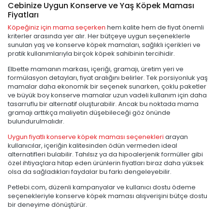
Cebinize Uygun Konserve ve Yaş Köpek Maması
Fiyatları
Köpeğiniz için mama seçerken
hem kalite hem de fiyat önemli
kriterler arasında yer alır. Her bütçeye uygun seçeneklerle
sunulan yaş ve konserve köpek mamaları, sağlıklı içerikleri ve
pratik kullanımlarıyla birçok köpek sahibinin tercihidir.
Elbette mamanın markası, içeriği, gramajı, üretim yeri ve
formülasyon detayları, fiyat aralığını belirler. Tek porsiyonluk yaş
mamalar daha ekonomik bir seçenek sunarken, çoklu paketler
ve büyük boy konserve mamalar uzun vadeli kullanım için daha
tasarruflu bir alternatif oluşturabilir. Ancak bu noktada mama
gramajı arttıkça maliyetin düşebileceği göz önünde
bulundurulmalıdır.
Uygun fiyatlı konserve köpek maması seçenekleri
arayan
kullanıcılar, içeriğin kalitesinden ödün vermeden ideal
alternatifleri bulabilir. Tahılsız ya da hipoalerjenik formüller gibi
özel ihtiyaçlara hitap eden ürünlerin fiyatları biraz daha yüksek
olsa da sağladıkları faydalar bu farkı dengeleyebilir.
Petlebi.com, düzenli kampanyalar ve kullanıcı dostu ödeme
seçenekleriyle konserve köpek maması alışverişini bütçe dostu
bir deneyime dönüştürür.