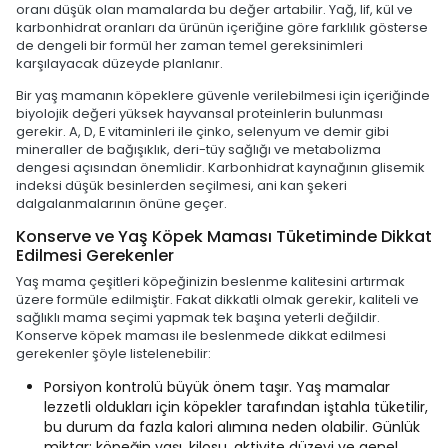
oranı düşük olan mamalarda bu değer artabilir. Yağ, lif, kül ve
karbonhidrat oranları da ürünün içeriğine göre farklılık gösterse
de dengeli bir formül her zaman temel gereksinimleri
karşılayacak düzeyde planlanır.
Bir yaş mamanın köpeklere güvenle verilebilmesi için içeriğinde
biyolojik değeri yüksek hayvansal proteinlerin bulunması
gerekir. A, D, E vitaminleri ile çinko, selenyum ve demir gibi
mineraller de bağışıklık, deri-tüy sağlığı ve metabolizma
dengesi açısından önemlidir. Karbonhidrat kaynağının glisemik
indeksi düşük besinlerden seçilmesi, ani kan şekeri
dalgalanmalarının önüne geçer.
Konserve ve Yaş Köpek Maması Tüketiminde Dikkat
Edilmesi Gerekenler
Yaş mama çeşitleri köpeğinizin beslenme kalitesini artırmak
üzere formüle edilmiştir. Fakat dikkatli olmak gerekir, kaliteli ve
sağlıklı mama seçimi yapmak tek başına yeterli değildir.
Konserve köpek maması ile beslenmede dikkat edilmesi
gerekenler şöyle listelenebilir:
Porsiyon kontrolü büyük önem taşır. Yaş mamalar
lezzetli oldukları için köpekler tarafından iştahla tüketilir,
bu durum da fazla kalori alımına neden olabilir. Günlük
miktar; köpeğin yaşı, kilosu, aktivite düzeyi ve genel