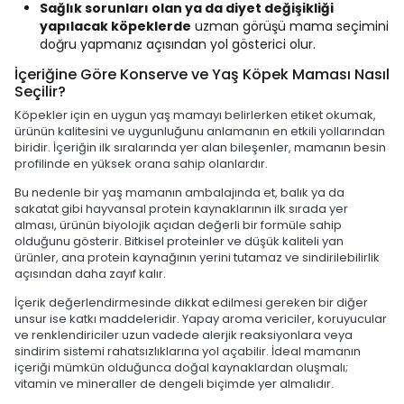
Sağlık sorunları olan ya da diyet değişikliği
yapılacak köpeklerde
uzman görüşü mama seçimini
doğru yapmanız açısından yol gösterici olur.
İçeriğine Göre Konserve ve Yaş Köpek Maması Nasıl
Seçilir?
Köpekler için en uygun yaş mamayı belirlerken etiket okumak,
ürünün kalitesini ve uygunluğunu anlamanın en etkili yollarından
biridir. İçeriğin ilk sıralarında yer alan bileşenler, mamanın besin
profilinde en yüksek orana sahip olanlardır.
Bu nedenle bir yaş mamanın ambalajında et, balık ya da
sakatat gibi hayvansal protein kaynaklarının ilk sırada yer
alması, ürünün biyolojik açıdan değerli bir formüle sahip
olduğunu gösterir. Bitkisel proteinler ve düşük kaliteli yan
ürünler, ana protein kaynağının yerini tutamaz ve sindirilebilirlik
açısından daha zayıf kalır.
İçerik değerlendirmesinde dikkat edilmesi gereken bir diğer
unsur ise katkı maddeleridir. Yapay aroma vericiler, koruyucular
ve renklendiriciler uzun vadede alerjik reaksiyonlara veya
sindirim sistemi rahatsızlıklarına yol açabilir. İdeal mamanın
içeriği mümkün olduğunca doğal kaynaklardan oluşmalı;
vitamin ve mineraller de dengeli biçimde yer almalıdır.