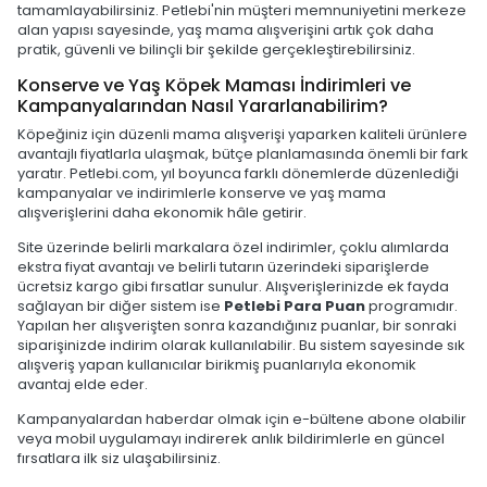
tamamlayabilirsiniz. Petlebi'nin müşteri memnuniyetini merkeze
alan yapısı sayesinde, yaş mama alışverişini artık çok daha
pratik, güvenli ve bilinçli bir şekilde gerçekleştirebilirsiniz.
Konserve ve Yaş Köpek Maması İndirimleri ve
Kampanyalarından Nasıl Yararlanabilirim?
Köpeğiniz için düzenli mama alışverişi yaparken kaliteli ürünlere
avantajlı fiyatlarla ulaşmak, bütçe planlamasında önemli bir fark
yaratır. Petlebi.com, yıl boyunca farklı dönemlerde düzenlediği
kampanyalar ve indirimlerle konserve ve yaş mama
alışverişlerini daha ekonomik hâle getirir.
Site üzerinde belirli markalara özel indirimler, çoklu alımlarda
ekstra fiyat avantajı ve belirli tutarın üzerindeki siparişlerde
ücretsiz kargo gibi fırsatlar sunulur. Alışverişlerinizde ek fayda
sağlayan bir diğer sistem ise
Petlebi Para Puan
programıdır.
Yapılan her alışverişten sonra kazandığınız puanlar, bir sonraki
siparişinizde indirim olarak kullanılabilir. Bu sistem sayesinde sık
alışveriş yapan kullanıcılar birikmiş puanlarıyla ekonomik
avantaj elde eder.
Kampanyalardan haberdar olmak için e-bültene abone olabilir
veya mobil uygulamayı indirerek anlık bildirimlerle en güncel
fırsatlara ilk siz ulaşabilirsiniz.