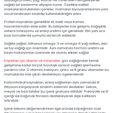
duyduğu protein, yağ, vitamin ve mineralleri dengeleyerek
sağlıklı bir beslenme altyapısı sunar. Özellikle kaliteli
markalarda kullanılan içerikler, mamanın biyoyararlanımını yani
vücut tarafından sindirilip kullanılabilirliğini artırır.
Protein kaynakları genellikle et, balık veya kümes
hayvanlarından elde edilir. Bu bileşenler kas gelişimi, bağışıklık
sistemi fonksiyonu ve enerji üretimi için gereklidir. Etin yanı sıra
bazı formüllerde yumurta da tercih edilebilir.
Sağlıklı yağlar, bilhassa omega-3 ve omega-6 yağ asitleri, deri
ve tüy sağlığı için önemlidir. Aynı zamanda hormon üretimi ve
beyin fonksiyonları üzerinde de olumlu etkiler sağlar.
Köpekler için vitamin ve mineraller
, göz sağlığından kemik
gelişimine kadar birçok fizyolojik sürecin sağlıklı işlemesine
yardımcı olur. D vitamini, kalsiyum, çinko ve B grubu vitaminler bu
mamalarda öne çıkan destekleyici ögelerdendir.
Karbonhidrat kaynakları, enerji sağlarken aynı zamanda lif
ihtiyacını karşılayarak sindirim sistemini destekler. Sebze,
meyve ve bazı tahıllar bu içerik grubuna dâhildir. Prebiyotik ve lif
içeriği ise bağırsak florasını destekleyerek dışkı kalitesini
artırabilir.
İçerik listesini değerlendirirken ilgili üründe köpeğinizin özel