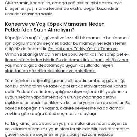
Glukozamin, kondroitin, omega yağ asitleri gibi destekleyici
bileşenler, yaş mama tercihinde ekstra değer kazandıran
unsurlar arasında sayılır.
Konserve ve Yaş Köpek Mamasını Neden
Petlebi'den Satın Almalıyım?
Köpeğinizin sağlıklı, güvenli ve lezzetli bir mama ile beslenmesi
için doğru mamayı seçmek kadar bu mamayı nereden temin
ettiğiniz de önemlidir.
Petlebi.com, Türkiye'nin ilk Tarım ve
Orman Bakanlığı Onaylı Yem Deposu Sertifikası'na sahip pet e-
ticaret sitelerinden biridir. Bu da demektir ki sipariş ettiğiniz her
yaş mama, gıda depolamaya uygun koşullarda, hijyen
standartları gözetilerek saklanır ve paketlenir.
Tüm ürünlerin orijinalliği garanti altındadır; ambalaj güvenliği,
son kullanma tarihi ve tazelik gibi kritik detaylar titizlikle kontrol
edilir. Petlebi üzerinden yaptığınız alışverişlerde ihtiyaçlarınıza
uygun seçim yapabilmeniz için ürün sayfalarında detaylı
açıklamalar, besin içerikleri ve kullanıcı yorumları da sunulur. Bu
sayede köpeğinizin yaşına, aktivite seviyesine ya da damak
zevkine göre doğru ürünü seçmeniz kolaylaşır.
Farklı gramajlarda sunulan yaş mamalar arasından bütçenize
ve kullanım sürenize uygun olanı tercih edebilir; hızlı teslimat ve
güvenli ödeme seçenekleriyle siparişinizi zahmetsizce