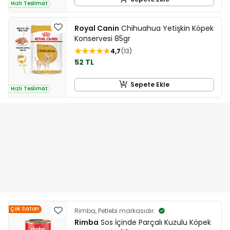
Hızlı Teslimat
Royal Canin
Chihuahua Yetişkin Köpek
Konservesi 85gr
4,7
13
52 TL
Sepete Ekle
Hızlı Teslimat
Çok Satan
Rimba, Petlebi markasıdır.
Rimba
Sos İçinde Parçalı Kuzulu Köpek