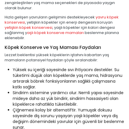
zenginleştirilen yaş mama seçenekleri de piyasada yaygın
olarak bulunur.
Hızla gelişen yavruların gelişimini destekleyecek
yavru köpek
konservesi
, yetişkin köpekler için enerji dengesini koruyan
yetişkin köpek konservesi
, yaşlı köpekler için kalori dengesi
sağlanmış y
aşlı köpek konserve mamaları
beslenme planına
eklenebilir.
Köpek Konserve ve Yaş Maması Faydaları
Lezzet beklentisi yüksek köpeklerin iştahını kabartan yaş
mamaların potansiyel faydaları şöyle sıralanabilir:
Yüksek su içeriği sayesinde sıvı ihtiyacını destekler. Su
tüketimi düşük olan köpeklerde yaş mama, hidrasyonu
artırarak böbrek fonksiyonlarının sağlıklı çalışmasına
katkı sağlar.
Sindirim sistemine yardımcı olur. Nemli yapısı sayesinde
mideye daha az yük bindirir, sindirim hassasiyeti olan
köpeklerce rahatlıkla tüketilebilir.
Çiğnemesi kolay bir alternatiftir. Yumuşak dokusu
sayesinde diş sorunu yaşayan yaşlı köpekler veya diş
değişim dönemindeki yavrular için güvenli bir beslenme
sunar.