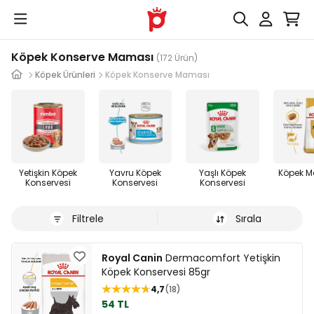
Köpek Konserve Maması
(172 Ürün)
Köpek Ürünleri
Köpek Konserve Maması
Yetişkin Köpek
Yavru Köpek
Yaşlı Köpek
Köpek 
Konservesi
Konservesi
Konservesi
Filtrele
Sırala
Royal Canin
Dermacomfort Yetişkin
Köpek Konservesi 85gr
4,7
18
54 TL