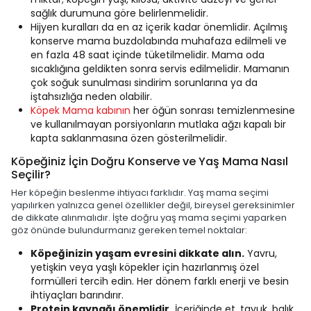
sağlık durumuna göre belirlenmelidir.
Hijyen kuralları da en az içerik kadar önemlidir. Açılmış
konserve mama buzdolabında muhafaza edilmeli ve
en fazla 48 saat içinde tüketilmelidir. Mama oda
sıcaklığına geldikten sonra servis edilmelidir. Mamanın
çok soğuk sunulması sindirim sorunlarına ya da
iştahsızlığa neden olabilir.
Köpek Mama kabının
her öğün sonrası temizlenmesine
ve kullanılmayan porsiyonların mutlaka ağzı kapalı bir
kapta saklanmasına özen gösterilmelidir.
Köpeğiniz İçin Doğru Konserve ve Yaş Mama Nasıl
Seçilir?
Her köpeğin beslenme ihtiyacı farklıdır. Yaş mama seçimi
yapılırken yalnızca genel özellikler değil, bireysel gereksinimler
de dikkate alınmalıdır. İşte doğru yaş mama seçimi yaparken
göz önünde bulundurmanız gereken temel noktalar:
Köpeğinizin yaşam evresini dikkate alın.
Yavru,
yetişkin veya yaşlı köpekler için hazırlanmış özel
formülleri tercih edin. Her dönem farklı enerji ve besin
ihtiyaçları barındırır.
Protein kaynağı önemlidir.
İçeriğinde et, tavuk, balık