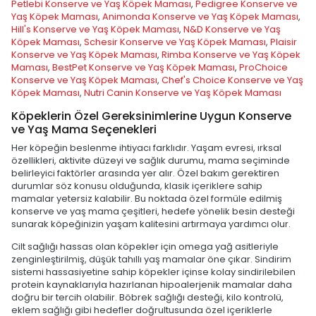
Petlebi Konserve ve Yaş Köpek Maması
,
Pedigree Konserve ve
Yaş Köpek Maması
,
Animonda Konserve ve Yaş Köpek Maması
,
Hill's Konserve ve Yaş Köpek Maması
,
N&D Konserve ve Yaş
Köpek Maması
,
Schesir Konserve ve Yaş Köpek Maması
,
Plaisir
Konserve ve Yaş Köpek Maması
,
Rimba Konserve ve Yaş Köpek
Maması
,
BestPet Konserve ve Yaş Köpek Maması
,
ProChoice
Konserve ve Yaş Köpek Maması
,
Chef's Choice Konserve ve Yaş
Köpek Maması
,
Nutri Canin Konserve ve Yaş Köpek Maması
Köpeklerin Özel Gereksinimlerine Uygun Konserve
ve Yaş Mama Seçenekleri
Her köpeğin beslenme ihtiyacı farklıdır. Yaşam evresi, ırksal
özellikleri, aktivite düzeyi ve sağlık durumu, mama seçiminde
belirleyici faktörler arasında yer alır. Özel bakım gerektiren
durumlar söz konusu olduğunda, klasik içeriklere sahip
mamalar yetersiz kalabilir. Bu noktada özel formüle edilmiş
konserve ve yaş mama çeşitleri, hedefe yönelik besin desteği
sunarak köpeğinizin yaşam kalitesini artırmaya yardımcı olur.
Cilt sağlığı hassas olan köpekler için omega yağ asitleriyle
zenginleştirilmiş, düşük tahıllı yaş mamalar öne çıkar. Sindirim
sistemi hassasiyetine sahip köpekler içinse kolay sindirilebilen
protein kaynaklarıyla hazırlanan hipoalerjenik mamalar daha
doğru bir tercih olabilir. Böbrek sağlığı desteği, kilo kontrolü,
eklem sağlığı gibi hedefler doğrultusunda özel içeriklerle