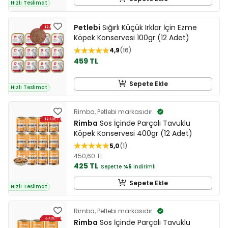
Hızlı Teslimat
Petlebi
Sığırlı Küçük Irklar İçin Ezme
Köpek Konservesi 100gr (12 Adet)
4,9
16
459 TL
Sepete Ekle
Hızlı Teslimat
Rimba, Petlebi markasıdır.
Rimba
Sos İçinde Parçalı Tavuklu
Köpek Konservesi 400gr (12 Adet)
5,0
1
450,60 TL
425 TL
Sepette
%5
indirimli
Sepete Ekle
Hızlı Teslimat
Rimba, Petlebi markasıdır.
Rimba
Sos İçinde Parçalı Tavuklu