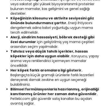
veya sakatat gibi yüksek biyoyararlanımlı proteinler
bulunan mamalar, kas gelişimini ve genel sağlığı
destekler.
Köpeğinizin kilosunu ve aktivite seviyesini göz
önünde bulundurmanız şarttır.
Enerji ihtiyacını
dengelemek adına kalori yoğunluğu uygun mama
tercih edilmelidir.
Alerji, sindirim hassasiyeti, böbrek desteği gibi
özel durumlar
için geliştirilmiş yaş mama çeşitleri
arasından seçim yapılmalıdır.
Tahılsız veya düşük tahıllı içerikler, hassas
köpekler için daha uygun olabilir.
Koruyucu, yapay
aroma veya renklendirici içermeyen mamalar
önceliklidir.
Her köpek farklı aromalara ilgi gösterir.
Başlangıçta küçük gramajlı ürünlerle farklı lezzetleri
deneyerek damak zevkine en uygun seçeneği
bulabilirsiniz.
Bilimsel formülasyonlarla hazırlanmış, orijinalliği
kanıtlanmış ürünler her zaman daha güvenlidir.
Petlebi.com gibi güvenilir satış kanalları bu açıdan
avantaj sağlar.