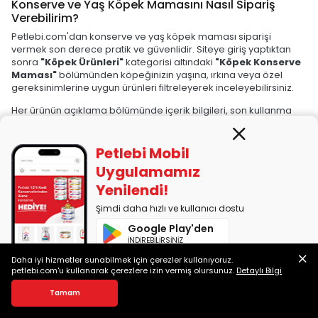
Konserve ve Yaş Köpek Mamasını Nasıl Sipariş
Verebilirim?
Petlebi.com'dan konserve ve yaş köpek maması siparişi
vermek son derece pratik ve güvenlidir. Siteye giriş yaptıktan
sonra
"Köpek Ürünleri"
kategorisi altındaki
"Köpek Konserve
Maması"
bölümünden köpeğinizin yaşına, ırkına veya özel
gereksinimlerine uygun ürünleri filtreleyerek inceleyebilirsiniz.
Her ürünün açıklama bölümünde içerik bilgileri, son kullanma
tarihi ve kullanıcı yorumları açıkça yer alır. Seçtiğiniz ürünü
sepetinize ekledikten sonra kredi kartı, banka kartı ve
havale/EFT gibi ödeme seçeneklerinden biriyle siparişinizi
Petlebi Mobil
tamamlayabilirsiniz.
Uygulamamız
Dilerseniz
0850 255 10 01
numaralı hattı arayarak müşteri
Yenilendi!
temsilcisi desteğiyle de sipariş oluşturabilirsiniz.
%100 orijinal
Şimdi daha hızlı ve kullanıcı dostu
ürün garantisi, hızlı kargo ve güvenli teslimat sistemiyle
Petlebi'den yapacağınız alışverişlerde mama seçiminiz
Google Play'den
kadar teslimat süreci de sorunsuz ilerler.
İNDİREBİLİRSİNİZ
Köpek Konserve ve Yaş Mama İle İlgili Sık Sorulan
Daha iyi hizmetler sunabilmek için çerezler kullanıyoruz.
App Store'dan
Sorular
petlebi.com'u kullanarak çerezlere izin vermiş olursunuz.
Detaylı Bilgi
İNDİREBİLİRSİNİZ
Konserve ve yaş köpek mamasıyla ilgili kullanıcıların aklında
Tamam
sıkça benzer sorular oluşur. Bu bölümde, köpeklerde yaş mama
ve konserve tüketimi ile ilgili en çok merak edilen konulara kısa