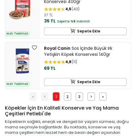
Konservesi 400gr
4,5
43
37 TL
35 TL
Sepette
%5
indirimli
Sepete Ekle
Hızlı Teslimat
Royal Canin
Sos İçinde Büyük Irk
Yetişkin Köpek Konservesi 140gr
4,8
11
69 TL
Sepete Ekle
Hızlı Teslimat
«
<
1
2
3
>
»
Köpekler İçin En Kaliteli Konserve ve Yaş Mama
Çeşitleri Petlebi'de
Köpeklerin sağlıklı, enerjik ve dengeli bir yaşam sürmesi, doğru
mama seçimiyle bağlantılıdır. Bu noktada, konserve ve yaş
mama çeşitleri hem lezzet hem de besin değeri açısından