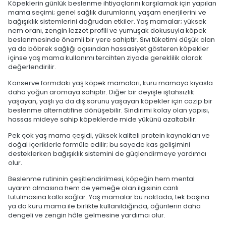
Köpeklerin günlük beslenme ihtiyaçlarını karşılamak için yapılan
mama seçimi; genel sağlık durumlarını, yaşam enerjilerini ve
bağışıklık sistemlerini doğrudan etkiler. Yaş mamalar; yüksek
nem oranı, zengin lezzet profili ve yumuşak dokusuyla köpek
beslenmesinde önemli bir yere sahiptir. Sıvı tüketimi düşük olan
ya da böbrek sağlığı açısından hassasiyet gösteren köpekler
içinse yaş mama kullanımı tercihten ziyade gereklilik olarak
değerlendirilir.
Konserve formdaki yaş köpek mamaları, kuru mamaya kıyasla
daha yoğun aromaya sahiptir. Diğer bir deyişle iştahsızlık
yaşayan, yaşlı ya da diş sorunu yaşayan köpekler için cazip bir
beslenme alternatifine dönüşebilir. Sindirimi kolay olan yapısı,
hassas mideye sahip köpeklerde mide yükünü azaltabilir.
Pek çok yaş mama çeşidi, yüksek kaliteli protein kaynakları ve
doğal içeriklerle formüle edilir; bu sayede kas gelişimini
desteklerken bağışıklık sistemini de güçlendirmeye yardımcı
olur.
Beslenme rutininin çeşitlendirilmesi, köpeğin hem mental
uyarım almasına hem de yemeğe olan ilgisinin canlı
tutulmasına katkı sağlar. Yaş mamalar bu noktada, tek başına
ya da kuru mama ile birlikte kullanıldığında, öğünlerin daha
dengeli ve zengin hâle gelmesine yardımcı olur.