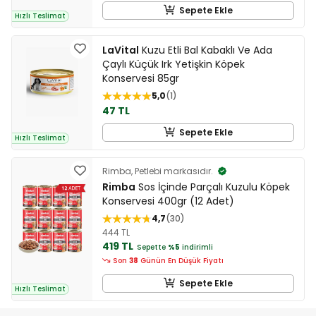
Sepete Ekle
Hızlı Teslimat
LaVital
Kuzu Etli Bal Kabaklı Ve Ada
Çaylı Küçük Irk Yetişkin Köpek
Konservesi 85gr
5,0
1
47 TL
Sepete Ekle
Hızlı Teslimat
Rimba, Petlebi markasıdır.
Rimba
Sos İçinde Parçalı Kuzulu Köpek
Konservesi 400gr (12 Adet)
4,7
30
444 TL
419 TL
Sepette
%5
indirimli
Son
38
Günün En Düşük Fiyatı
Sepete Ekle
Hızlı Teslimat