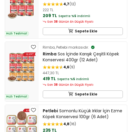
4,7
12
222 TL
209 TL
Sepette
%5
indirimli
Son
38
Günün En Düşük Fiyatı
Sepete Ekle
Hızlı Teslimat
Rimba, Petlebi markasıdır.
Rimba
Sos İçinde Karışık Çeşitli Köpek
Konservesi 400gr (12 Adet)
4,6
9
447,30 TL
419 TL
Sepette
%5
indirimli
Son
38
Günün En Düşük Fiyatı
Sepete Ekle
Hızlı Teslimat
Petlebi
Somonlu Küçük Irklar İçin Ezme
Köpek Konservesi 100gr (6 Adet)
4,8
16
235 TL