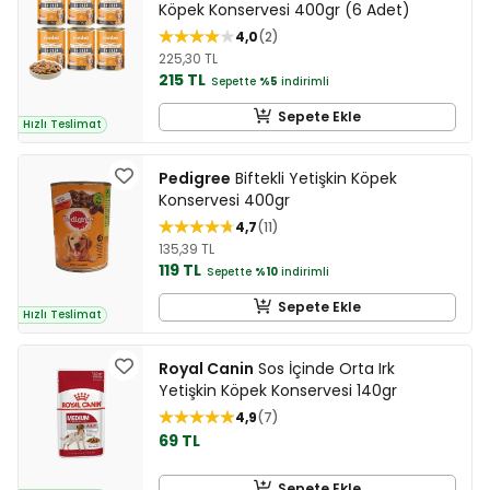
Köpek Konservesi 400gr (6 Adet)
4,0
2
225,30 TL
215 TL
Sepette
%5
indirimli
Sepete Ekle
Hızlı Teslimat
Pedigree
Biftekli Yetişkin Köpek
Konservesi 400gr
4,7
11
135,39 TL
119 TL
Sepette
%10
indirimli
Sepete Ekle
Hızlı Teslimat
Royal Canin
Sos İçinde Orta Irk
Yetişkin Köpek Konservesi 140gr
4,9
7
69 TL
Sepete Ekle