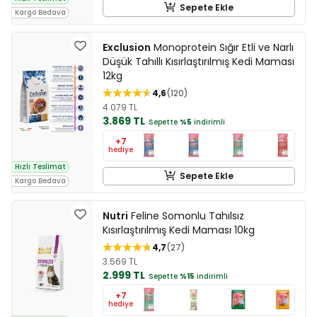
Sepete Ekle
Kargo Bedava
Exclusion
Monoprotein Sığır Etli ve Narlı
Düşük Tahıllı Kısırlaştırılmış Kedi Maması
12kg
4,6
120
4.079 TL
3.869 TL
Sepette
%5
indirimli
+7
hediye
Hızlı Teslimat
Sepete Ekle
Kargo Bedava
Nutri
Feline Somonlu Tahılsız
Kısırlaştırılmış Kedi Maması 10kg
4,7
27
3.569 TL
2.999 TL
Sepette
%15
indirimli
+7
hediye