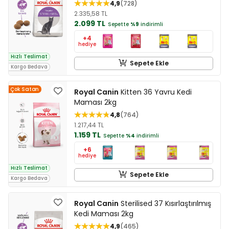
4,9
728
2.335,58 TL
2.099 TL
Sepette
%9
indirimli
+4
hediye
Hızlı Teslimat
Sepete Ekle
Kargo Bedava
Çok Satan
Royal Canin
Kitten 36 Yavru Kedi
Maması 2kg
4,8
764
1.217,44 TL
1.159 TL
Sepette
%4
indirimli
+6
hediye
Hızlı Teslimat
Sepete Ekle
Kargo Bedava
Royal Canin
Sterilised 37 Kısırlaştırılmış
Kedi Maması 2kg
4,9
465