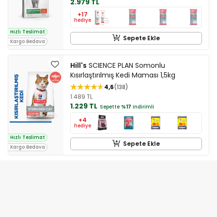
2.979 TL
+17
hediye
Hızlı Teslimat
Sepete Ekle
Kargo Bedava
Hill's
SCIENCE PLAN Somonlu
Kısırlaştırılmış Kedi Maması 1,5kg
4,6
138
1.489 TL
1.229 TL
Sepette
%17
indirimli
+4
hediye
Hızlı Teslimat
Sepete Ekle
Kargo Bedava