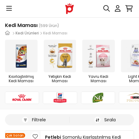
Kedi Maması
(599 Ürün)
Kedi Ürünleri
Kedi Maması
Kısırlaştırılmış
Yetişkin Kedi
Yavru Kedi
Light 
Kedi Maması
Maması
Maması
Mam
Filtrele
Sırala
Çok Satan
Petlebi
Somonlu Kısırlaştırılmış Kedi