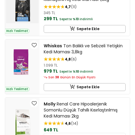
4,7
11
345 TL
299 TL
Sepette
%13
indirimli
Sepete Ekle
Hızlı Teslimat
Whiskas
Ton Balıklı ve Sebzeli Yetişkin
Kedi Maması 3,8kg
4,8
6
1.099 TL
979 TL
Sepette
%10
indirimli
Son
38
Günün En Düşük Fiyatı
Sepete Ekle
Hızlı Teslimat
Molly
Renal Care Hipoalerjenik
Somonlu Düşük Tahıllı Kısırlaştırılmış
Kedi Maması 2kg
4,6
14
649 TL