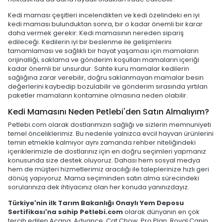
Kedi maması çeşitleri incelendikten ve kedi özelindeki en iyi
kedi maması bulunduktan sonra, bir o kadar önemli bir karar
daha vermek gerekir: Kedi mamasının nereden sipariş
edileceği. Kedilerin iyi bir beslenme ile gelişimlerini
tamamlaması ve sağlıklı bir hayat yaşaması için mamaların
orijinalliği, saklama ve gönderim koşulları mamaların içeriği
kadar önemli bir unsurdur. Sahte kuru mamalar kedilerin
sağlığına zarar verebilir, doğru saklanmayan mamalar besin
değerlerini kaybedip bozulabilir ve gönderim sırasında yırtılan
paketler mamaların kontamine olmasına neden olabilir.
Kedi Mamasını Neden Petlebi'den Satın Almalıyım?
Petlebi.com olarak dostlarımızın sağlığı ve sizlerin memnuniyeti
temel önceliklerimiz. Bu nedenle yalnızca evcil hayvan ürünlerini
temin etmekle kalmıyor aynı zamanda rehber niteliğindeki
içeriklerimizle de dostlarınız için en doğru seçimleri yapmanız
konusunda size destek oluyoruz. Dahası hem sosyal medya
hem de müşteri hizmetlerimiz aracılığı ile taleplerinize hızlı geri
dönüş yapıyoruz. Mama seçiminden satın alma sürecindeki
sorularınıza dek ihtiyacınız olan her konuda yanınızdayız.
Türkiye'nin ilk Tarım Bakanlığı Onaylı Yem Deposu
Sertifikası'na sahip Petlebi.com
olarak dünyanın en çok
tercih edilen Acana, Advance, Cat Chow, Pro Plan, Royal Canin