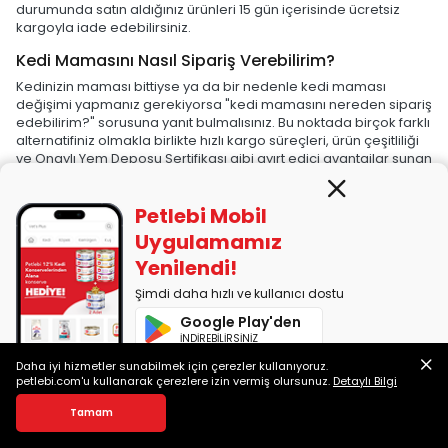
durumunda satın aldığınız ürünleri 15 gün içerisinde ücretsiz
kargoyla iade edebilirsiniz.
Kedi Mamasını Nasıl Sipariş Verebilirim?
Kedinizin maması bittiyse ya da bir nedenle kedi maması
değişimi yapmanız gerekiyorsa "kedi mamasını nereden sipariş
edebilirim?" sorusuna yanıt bulmalısınız. Bu noktada birçok farklı
alternatifiniz olmakla birlikte hızlı kargo süreçleri, ürün çeşitliliği
ve Onaylı Yem Deposu Sertifikası gibi ayırt edici avantajlar sunan
Petlebi.com'u güvenle tercih edebilirsiniz. Petlebi.com
üzerinden kedi maması siparişi vermek istediğinizde önünüzde
Petlebi Mobil
farklı alternatifler bulunur. En çok tercih edilen yöntem
Petlebi.com sitesine üye girişi yapmak ve ürünleri seçip
Uygulamamız
sepetinize eklemektir. Sepetinize eklediğiniz ürünlerin
Yenilendi!
ödemesini online olarak kredi kartıyla, banka kartıyla ve
havale/EFT yöntemlerini kullanarak gerçekleştirebilirsiniz.
Şimdi daha hızlı ve kullanıcı dostu
Kedi maması sipariş etmenin diğer bir yöntemi Petlebi.com
Google Play'den
müşteri hizmetlerine ulaşmaktır. 0850 255 10 01 numaralı hattan
İNDİREBİLİRSİNİZ
bize ulaşabilir, siparişlerinizi vererek dostunuzun %100 orijinal
Daha iyi hizmetler sunabilmek için çerezler kullanıyoruz.
ürünlerle buluşmasını sağlayabilirsiniz.
App Store'dan
petlebi.com'u kullanarak çerezlere izin vermiş olursunuz.
Detaylı Bilgi
İNDİREBİLİRSİNİZ
Kedi Maması Çeşitleri ve Seçimi Hakkında Sık
Tamam
Sorulan Sorular