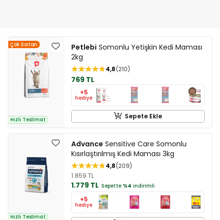
Çok Satan
Petlebi
Somonlu Yetişkin Kedi Maması
2kg
4,8
210
769 TL
+5
hediye
Sepete Ekle
Hızlı Teslimat
Advance
Sensitive Care Somonlu
Kısırlaştırılmış Kedi Maması 3kg
4,8
209
1.859 TL
1.779 TL
Sepette
%4
indirimli
+5
hediye
Hızlı Teslimat