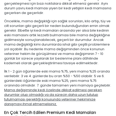
gerçekleşmesi için bazı noktalara dikkat etmeniz gerekir. Aynı
durum yavru kedi maması yiyen bir kedi yetişkin kedi mamasına
geçerken de geçerlidir.
Öncelikle, mama değişikliği için sağlık sorunları, kilo artışı, tüy ve
cilt sorunları gibi geçerli bir neden bulunduğundan emin olmak
gerekir. Elbette iyi kedi mamaları arasında yer alsa bile kedinin
eski mamasını artık lezzetli bulmaması bile mama değişikliğine
gidilmesiyle sonuçlanabilecek, geçerli bir durumdur. Ancak
mama değişikliği kimi durumlarda ishal gibi çeşitli problemlere
yol açabilir. Bu nedenle mama değişiminden önce konunun
veteriner hekim ile görüşülmesi ve mama değişiminin 7 - 10
günlük bir sürece yayılarak bir beslenme planı dâhilinde
kademeli olarak gerçekleştirilmesi tavsiye edilmektedir.
İlk 1 - 2 gün öğünlerde eski mama %75, yeni mama %25 oranda
verilebilir. 3 ve 4. günlerde bu oran %50 - %50 olabilir. 5 ve 6.
günlerdeki öğünlerde eski mama %25, yeni mama %75
oranında olmalıdır. 7. günde tamamen yeni mamaya geçilebilir.
Mama değişiminde kedi özelinde dikkat edilmesi gereken
durumlar olup olmadığı ya da sürecin daha uzun tutulup
tutulmaması gerektiği konusunda veteriner hekiminize
danışmayı ihmal etmemelisiniz.
En Çok Tercih Edilen Premium Kedi Mamaları