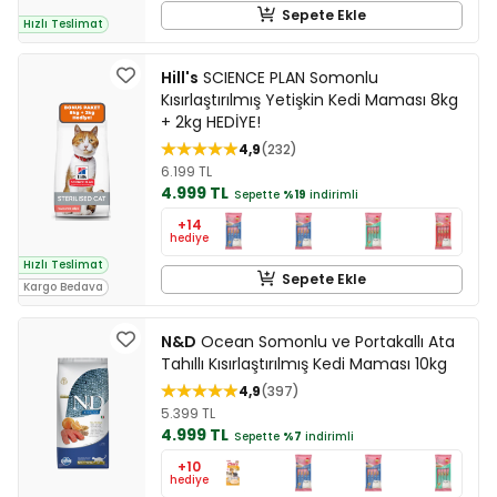
Sepete Ekle
Hızlı Teslimat
Hill's
SCIENCE PLAN Somonlu
Kısırlaştırılmış Yetişkin Kedi Maması 8kg
+ 2kg HEDİYE!
4,9
232
6.199 TL
4.999 TL
Sepette
%19
indirimli
+14
hediye
Hızlı Teslimat
Sepete Ekle
Kargo Bedava
N&D
Ocean Somonlu ve Portakallı Ata
Tahıllı Kısırlaştırılmış Kedi Maması 10kg
4,9
397
5.399 TL
4.999 TL
Sepette
%7
indirimli
+10
hediye