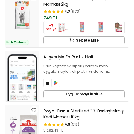
Maması 2kg
4,7
672
749 TL
+7
hediye
Sepete Ekle
Hızlı Teslimat
Alışverişin En Pratik Hali
Ürün keşfetmek, sipariş vermek mobil
uygulamayla çok pratik ve daha hızlı.
Uygulamayı indir
Royal Canin
Sterilised 37 Kısırlaştırılmış
Kedi Maması 10kg
4,9
513
5.292,43 TL