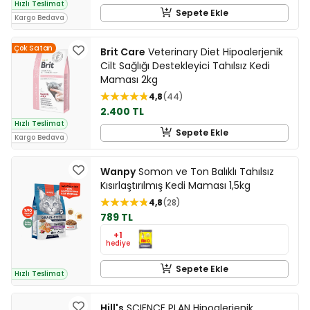
Hızlı Teslimat
Sepete Ekle
Kargo Bedava
Çok Satan
Brit Care
Veterinary Diet Hipoalerjenik
Cilt Sağlığı Destekleyici Tahılsız Kedi
Maması 2kg
4,8
44
2.400 TL
Hızlı Teslimat
Sepete Ekle
Kargo Bedava
Wanpy
Somon ve Ton Balıklı Tahılsız
Kısırlaştırılmış Kedi Maması 1,5kg
4,8
28
789 TL
+1
hediye
Sepete Ekle
Hızlı Teslimat
Hill's
SCIENCE PLAN Hipoalerjenik