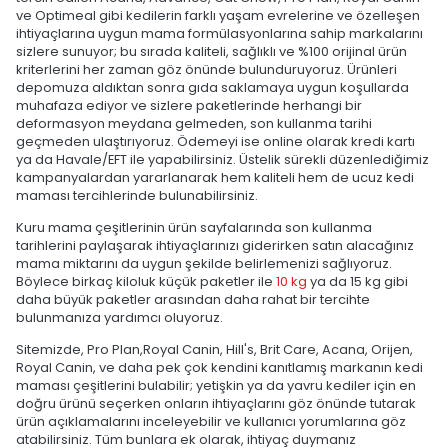
ve Optimeal gibi kedilerin farklı yaşam evrelerine ve özelleşen
ihtiyaçlarına uygun mama formülasyonlarına sahip markalarını
sizlere sunuyor; bu sırada kaliteli, sağlıklı ve %100 orijinal ürün
kriterlerini her zaman göz önünde bulunduruyoruz. Ürünleri
depomuza aldıktan sonra gıda saklamaya uygun koşullarda
muhafaza ediyor ve sizlere paketlerinde herhangi bir
deformasyon meydana gelmeden, son kullanma tarihi
geçmeden ulaştırıyoruz. Ödemeyi ise online olarak kredi kartı
ya da Havale/EFT ile yapabilirsiniz. Üstelik sürekli düzenlediğimiz
kampanyalardan yararlanarak hem kaliteli hem de ucuz kedi
maması tercihlerinde bulunabilirsiniz.
Kuru mama çeşitlerinin ürün sayfalarında son kullanma
tarihlerini paylaşarak ihtiyaçlarınızı giderirken satın alacağınız
mama miktarını da uygun şekilde belirlemenizi sağlıyoruz.
Böylece birkaç kiloluk küçük paketler ile
10 kg
ya da 15 kg gibi
daha büyük paketler arasından daha rahat bir tercihte
bulunmanıza yardımcı oluyoruz.
Sitemizde, Pro Plan,Royal Canin, Hill's, Brit Care, Acana, Orijen,
Royal Canin, ve daha pek çok kendini kanıtlamış markanın kedi
maması çeşitlerini bulabilir; yetişkin ya da yavru kediler için en
doğru ürünü seçerken onların ihtiyaçlarını göz önünde tutarak
ürün açıklamalarını inceleyebilir ve kullanıcı yorumlarına göz
atabilirsiniz. Tüm bunlara ek olarak, ihtiyaç duymanız