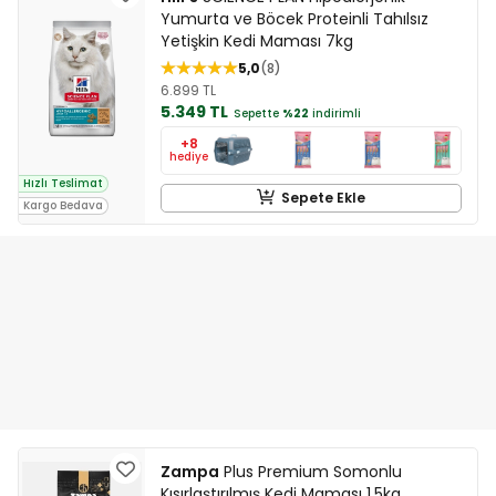
Yumurta ve Böcek Proteinli Tahılsız
Yetişkin Kedi Maması 7kg
5,0
8
6.899 TL
5.349 TL
Sepette
%22
indirimli
+8
hediye
Hızlı Teslimat
Sepete Ekle
Kargo Bedava
Zampa
Plus Premium Somonlu
Kısırlaştırılmış Kedi Maması 1,5kg