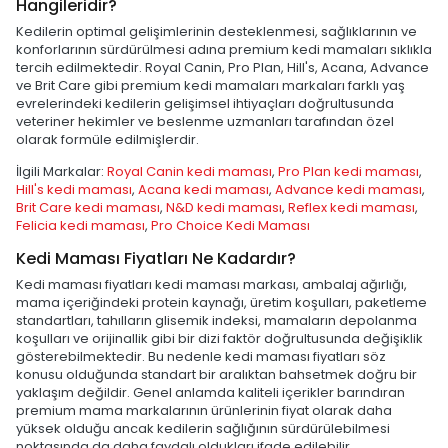
Hangileridir?
Kedilerin optimal gelişimlerinin desteklenmesi, sağlıklarının ve
konforlarının sürdürülmesi adına premium kedi mamaları sıklıkla
tercih edilmektedir. Royal Canin, Pro Plan, Hill's, Acana, Advance
ve Brit Care gibi premium kedi mamaları markaları farklı yaş
evrelerindeki kedilerin gelişimsel ihtiyaçları doğrultusunda
veteriner hekimler ve beslenme uzmanları tarafından özel
olarak formüle edilmişlerdir.
İlgili Markalar:
Royal Canin kedi maması
,
Pro Plan kedi maması
,
Hill's kedi maması
,
Acana kedi maması
,
Advance kedi maması
,
Brit Care kedi maması
,
N&D kedi maması
,
Reflex kedi maması
,
Felicia kedi maması
,
Pro Choice Kedi Maması
Kedi Maması Fiyatları Ne Kadardır?
Kedi maması fiyatları kedi maması markası, ambalaj ağırlığı,
mama içeriğindeki protein kaynağı, üretim koşulları, paketleme
standartları, tahılların glisemik indeksi, mamaların depolanma
koşulları ve orijinallik gibi bir dizi faktör doğrultusunda değişiklik
gösterebilmektedir. Bu nedenle kedi maması fiyatları söz
konusu olduğunda standart bir aralıktan bahsetmek doğru bir
yaklaşım değildir. Genel anlamda kaliteli içerikler barındıran
premium mama markalarının ürünlerinin fiyat olarak daha
yüksek olduğu ancak kedilerin sağlığının sürdürülebilmesi
noktasında da daha faydalı oldukları ifade edilebilir.