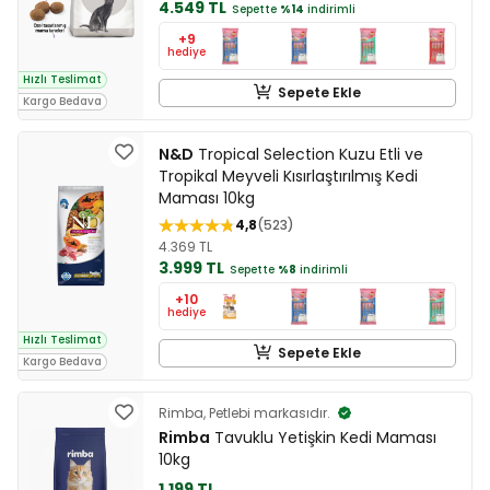
4.549 TL
Sepette
%14
indirimli
+9
hediye
Hızlı Teslimat
Sepete Ekle
Kargo Bedava
N&D
Tropical Selection Kuzu Etli ve
Tropikal Meyveli Kısırlaştırılmış Kedi
Maması 10kg
4,8
523
4.369 TL
3.999 TL
Sepette
%8
indirimli
+10
hediye
Hızlı Teslimat
Sepete Ekle
Kargo Bedava
Rimba, Petlebi markasıdır.
Rimba
Tavuklu Yetişkin Kedi Maması
10kg
1.199 TL