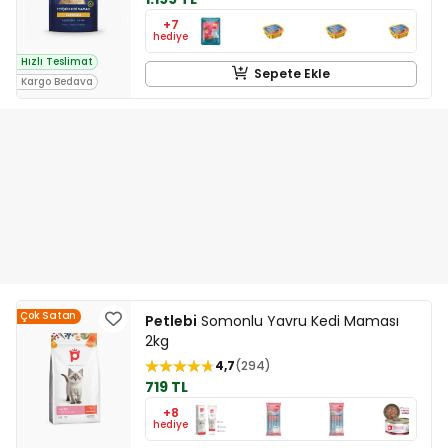
+7
hediye
Hızlı Teslimat
Sepete Ekle
Kargo Bedava
Çok Satan
Petlebi
Somonlu Yavru Kedi Maması
2kg
4,7
294
719 TL
+8
hediye