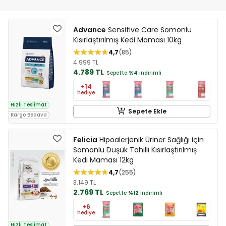
Advance
Sensitive Care Somonlu
Kısırlaştırılmış Kedi Maması 10kg
4,7
85
4.999 TL
4.789 TL
Sepette
%4
indirimli
+14
hediye
Hızlı Teslimat
Sepete Ekle
Kargo Bedava
Felicia
Hipoalerjenik Üriner Sağlığı için
Somonlu Düşük Tahıllı Kısırlaştırılmış
Kedi Maması 12kg
4,7
255
3.149 TL
2.769 TL
Sepette
%12
indirimli
+6
hediye
Hızlı Teslimat