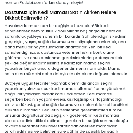
hemen Petlebi.com farkını deneyimleyin!
Dostunuz İçin Kedi Maması Satın Alırken Nelere
Dikkat Edilmelidir?
Hayatınızda muazzam bir değişime hazır olun! Bir kedi
sahiplenmek hem mutluluk dolu yılların başlangıcıdır hem de
sorumluluk yükleyen önemli bir karardır. Sahiplendiğiniz kedinin
geçmişini, yaşını, sağlık durumunu ve ihtiyaçlarını anlamak, ona
daha mutlu bir hayat sunmanın anahtarıdır. Yeni bir kedi
sahiplendiğinizde, dostunuzu veteriner hekim kontrolüne
götürmeli ve onun beslenme gereksinimlerini profesyonel bir
şekilde değerlendirmelisiniz. Kediniz için mama seçimi
yaparken birçok unsuru değerlendirmeniz normaldir. Mama
satın alma sürecini daha detaylı ele almak en doğrusu olacaktır.
Bütçeye uygun tercihler yapmak önemlidir ancak seçim
yaparken yalnızca ucuz kedi maması alternatiflerine yönelmek
doğru bir yaklaşım olarak kabul edilemez. Kedi maması
seçerken kedinin yaşam evresi, kısırlaştırılıp kısırlaştırılmadığı,
aktivite düzeyi, genel sağlık durumu ve ek olarak lezzet tercihleri
dikkate alınmalıdır. Kedilerin beslenme gereksinimleri tüm bu
unsurlar doğrultusunda değişiklik gösterebilir. Kedi maması
alırken, kedinin dikkat edilmesi gereken bir sağlık sorunu olduğu
takdirde veteriner hekimler tarafından önerilen mamaların
tercih edilmesi ve belirtilen süre dâhilinde spesifik bir sağlık