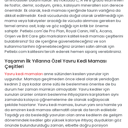
aminoasitler bulunmalıdır. Bu noktada C, A ve B grubu vitaminleri
ile fosfor, demir, sodyum, çinko, kalsiyum mineralleri son derece
önemlidir. Ek olarak, kedi maması içeriğinde taurin varlığına da
dikkat edilmelidir. Kedi vücudunda doğal olarak üretilmediği için
mama veya takviyeler aracılığı ile vücuda alınması gereken bu
temel amino asit, kalp ve göz sağlığı için kritik bir öneme
sahiptir. Petlebi.com'de Pro Plan, Royal Canin, Hill's, Acana,
Orijen ve Brit Care gibi markaların kaliteli kedi maması çeşitlerini
bulabilirsiniz! Siz de içeriğine güvenebileceğiniz ve son
kullanma tarihini öğrenebileceğiniz ürünleri satın almak için
Petlebi.com kalitesini tercih ederek hemen sipariş verebilirsiniz.
Yaşamın İlk Yıllarına Özel Yavru Kedi Maması
Çeşitleri
Yavru kedi mamaları
anne sütünden kesilen yavrular için
uygundur. Mamaya geçilmeden önce ideal olarak yenidoğan
kedinin 2 aya kadar anne sütü ile beslenmesi önerilse de bu
durum her zaman mümkün olmayabilir. Yavru kediler için
sunulan ürünler onların beslenme ihtiyaçlarını karşılarken aynı
zamanda kolayca çiğnemelerine de olanak sağlayacak
şekilde hazırlanır. Yavru kedi maması, bunun yanı sıra hamile ya
da emziren kedi maması alternatifi olarak da tercih edilebilir.
Taşıdığı ya da beslediği yavruları olan anne kedilerin de gelişim
dönemindeki kediler gibi yüksek kaloriye ihtiyaç duydukları göz
önünde bulundurulduğu zaman, elbette doğru porsiyon