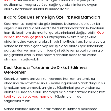
maması
tüketmeleri önerilir. Light ürünlerde de yine patili
dostlarımızın yaşına ve özel sağlık gereksinimlerine uygun
olarak hazırlanan ürünler bulunmaktadır.
Irklara Özel Beslenme İçin Özel Irk Kedi Mamaları
Kedi maması seçiminde göz önünde bulundurulabilecek bir
diğer unsur ırksal özelliklerdir. Kedi ırklarındaki farklılık kedilerin
hem fiziksel hem de mental gereksinimlerini değiştirebilir.
Özel
ırk kedi maması çeşitleri
bu ihtiyaçların eksiksiz bir şekilde
giderilmesine yardımcı olur. British Shorthair, İran, Sphynx ya da
Siamese ırklarının çene yapıları için özel olarak şekillendirilmiş
parçacıkları ve mamaların içeriğini etkileyen protein oranı gibi
değişkenler özel ırk kedi mamalarından daha fazla verim
alınmasını sağlayabilir.
Kedi Maması Tüketiminde Dikkat Edilmesi
Gerekenler
Kedinize mamasını verirken yanında her zaman temiz su
olmasına dikkat etmelisiniz. Kediler içgüdüsel olarak durgun su
içmekten hoşlanmadıkları için su tüketimleri gerekenden az
olabilir. Bu nedenle kuru mamaya ek olarak haftada birkaç kez
kedi konserve ve yaş mamaları
tüketmelerini de
sağlayabilirsiniz.
Mama kabında sürekli olarak mama bulunması beslenme