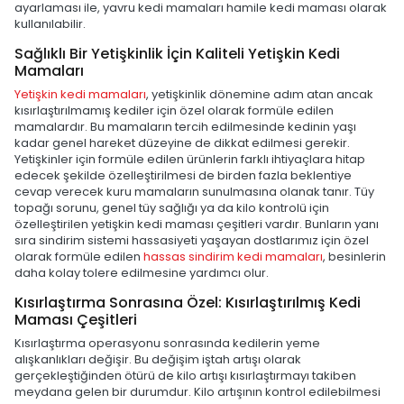
ayarlaması ile, yavru kedi mamaları hamile kedi maması olarak
kullanılabilir.
Sağlıklı Bir Yetişkinlik İçin Kaliteli Yetişkin Kedi
Mamaları
Yetişkin kedi mamaları
, yetişkinlik dönemine adım atan ancak
kısırlaştırılmamış kediler için özel olarak formüle edilen
mamalardır. Bu mamaların tercih edilmesinde kedinin yaşı
kadar genel hareket düzeyine de dikkat edilmesi gerekir.
Yetişkinler için formüle edilen ürünlerin farklı ihtiyaçlara hitap
edecek şekilde özelleştirilmesi de birden fazla beklentiye
cevap verecek kuru mamaların sunulmasına olanak tanır. Tüy
topağı sorunu, genel tüy sağlığı ya da kilo kontrolü için
özelleştirilen yetişkin kedi maması çeşitleri vardır. Bunların yanı
sıra sindirim sistemi hassasiyeti yaşayan dostlarımız için özel
olarak formüle edilen
hassas sindirim kedi mamaları
, besinlerin
daha kolay tolere edilmesine yardımcı olur.
Kısırlaştırma Sonrasına Özel: Kısırlaştırılmış Kedi
Maması Çeşitleri
Kısırlaştırma operasyonu sonrasında kedilerin yeme
alışkanlıkları değişir. Bu değişim iştah artışı olarak
gerçekleştiğinden ötürü de kilo artışı kısırlaştırmayı takiben
meydana gelen bir durumdur. Kilo artışının kontrol edilebilmesi