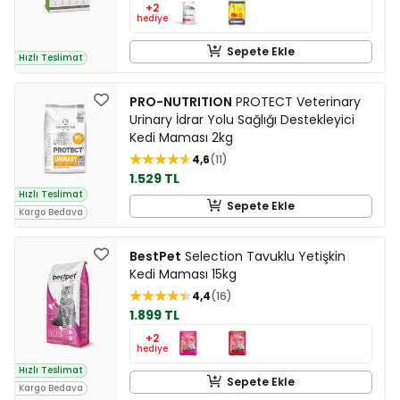
+2
hediye
Sepete Ekle
Hızlı Teslimat
PRO-NUTRITION
PROTECT Veterinary
Urinary İdrar Yolu Sağlığı Destekleyici
Kedi Maması 2kg
4,6
11
1.529 TL
Hızlı Teslimat
Sepete Ekle
Kargo Bedava
BestPet
Selection Tavuklu Yetişkin
Kedi Maması 15kg
4,4
16
1.899 TL
+2
hediye
Hızlı Teslimat
Sepete Ekle
Kargo Bedava