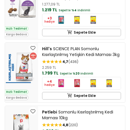
1.277,09 TL
1.219 TL
Sepette
%4
indirimli
+3
hediye
Hızlı Teslimat
Sepete Ekle
Kargo Bedava
Hill's
SCIENCE PLAN Somonlu
Kısırlaştırılmış Yetişkin Kedi Maması 3kg
4,7
436
2.259 TL
1.799 TL
Sepette
%20
indirimli
+4
hediye
Hızlı Teslimat
Sepete Ekle
Kargo Bedava
Petlebi
Somonlu Kısırlaştırılmış Kedi
Maması 10kg
4,8
220