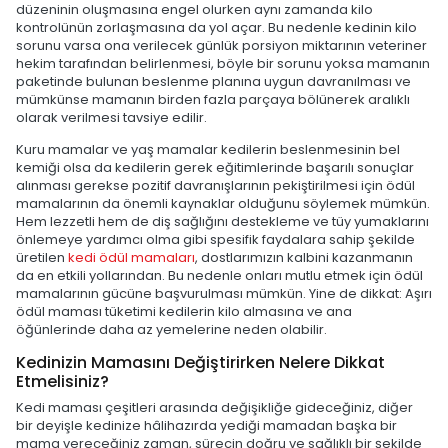
düzeninin oluşmasına engel olurken aynı zamanda kilo
kontrolünün zorlaşmasına da yol açar. Bu nedenle kedinin kilo
sorunu varsa ona verilecek günlük porsiyon miktarının veteriner
hekim tarafından belirlenmesi, böyle bir sorunu yoksa mamanın
paketinde bulunan beslenme planına uygun davranılması ve
mümkünse mamanın birden fazla parçaya bölünerek aralıklı
olarak verilmesi tavsiye edilir.
Kuru mamalar ve yaş mamalar kedilerin beslenmesinin bel
kemiği olsa da kedilerin gerek eğitimlerinde başarılı sonuçlar
alınması gerekse pozitif davranışlarının pekiştirilmesi için ödül
mamalarının da önemli kaynaklar olduğunu söylemek mümkün.
Hem lezzetli hem de diş sağlığını destekleme ve tüy yumaklarını
önlemeye yardımcı olma gibi spesifik faydalara sahip şekilde
üretilen
kedi ödül mamaları
, dostlarımızın kalbini kazanmanın
da en etkili yollarından. Bu nedenle onları mutlu etmek için ödül
mamalarının gücüne başvurulması mümkün. Yine de dikkat: Aşırı
ödül maması tüketimi kedilerin kilo almasına ve ana
öğünlerinde daha az yemelerine neden olabilir.
Kedinizin Mamasını Değiştirirken Nelere Dikkat
Etmelisiniz?
Kedi maması çeşitleri arasında değişikliğe gideceğiniz, diğer
bir deyişle kedinize hâlihazırda yediği mamadan başka bir
mama vereceğiniz zaman, sürecin doğru ve sağlıklı bir şekilde