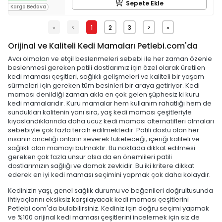
Sepete Ekle
Kargo Bedava
«
<
1
2
3
>
»
Orijinal ve Kaliteli Kedi Mamaları Petlebi.com'da
Avcı olmaları ve etçil beslenmeleri sebebi ile her zaman özenle
beslenmesi gereken patili dostlarımız için özel olarak üretilen
kedi maması çeşitleri, sağlıklı gelişmeleri ve kaliteli bir yaşam
sürmeleri için gereken tüm besinleri bir araya getiriyor. Kedi
maması denildiği zaman akla en çok gelen şüphesiz ki kuru
kedi mamalarıdır. Kuru mamalar hem kullanım rahatlığı hem de
sundukları kalitenin yanı sıra, yaş kedi maması çeşitleriyle
kıyaslandıklarında daha ucuz kedi maması alternatifleri olmaları
sebebiyle çok fazla tercih edilmektedir. Patili dostu olan her
insanın önceliği onların severek tüketeceği, içeriği kaliteli ve
sağlıklı olan mamayı bulmaktır. Bu noktada dikkat edilmesi
gereken çok fazla unsur olsa da en önemlileri patili
dostlarımızın sağlığı ve damak zevkidir. Bu iki kritere dikkat
ederek en iyi kedi maması seçimini yapmak çok daha kolaydır.
Kedinizin yaşı, genel sağlık durumu ve beğenileri doğrultusunda
ihtiyaçlarını eksiksiz karşılayacak kedi maması çeşitlerini
Petlebi.com'da bulabilirsiniz. Kediniz için doğru seçimi yapmak
ve %100 orijinal kedi maması çeşitlerini incelemek için siz de