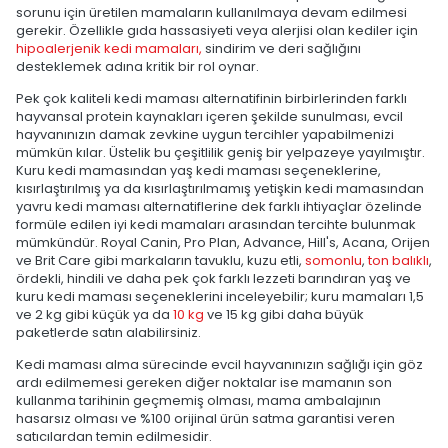
sorunu için üretilen mamaların kullanılmaya devam edilmesi
gerekir. Özellikle gıda hassasiyeti veya alerjisi olan kediler için
hipoalerjenik kedi mamaları,
sindirim ve deri sağlığını
desteklemek adına kritik bir rol oynar.
Pek çok kaliteli kedi maması alternatifinin birbirlerinden farklı
hayvansal protein kaynakları içeren şekilde sunulması, evcil
hayvanınızın damak zevkine uygun tercihler yapabilmenizi
mümkün kılar. Üstelik bu çeşitlilik geniş bir yelpazeye yayılmıştır.
Kuru kedi mamasından yaş kedi maması seçeneklerine,
kısırlaştırılmış ya da kısırlaştırılmamış yetişkin kedi mamasından
yavru kedi maması alternatiflerine dek farklı ihtiyaçlar özelinde
formüle edilen iyi kedi mamaları arasından tercihte bulunmak
mümkündür. Royal Canin, Pro Plan, Advance, Hill's, Acana, Orijen
ve Brit Care gibi markaların tavuklu, kuzu etli,
somonlu
,
ton balıklı
,
ördekli, hindili ve daha pek çok farklı lezzeti barındıran yaş ve
kuru kedi maması seçeneklerini inceleyebilir; kuru mamaları 1,5
ve 2 kg gibi küçük ya da
10 kg
ve 15 kg gibi daha büyük
paketlerde satın alabilirsiniz.
Kedi maması alma sürecinde evcil hayvanınızın sağlığı için göz
ardı edilmemesi gereken diğer noktalar ise mamanın son
kullanma tarihinin geçmemiş olması, mama ambalajının
hasarsız olması ve %100 orijinal ürün satma garantisi veren
satıcılardan temin edilmesidir.