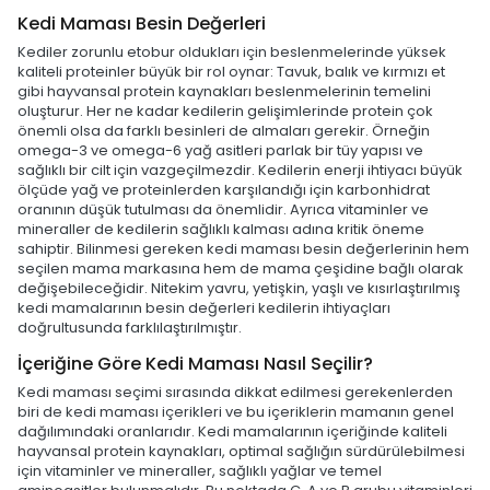
Kedi Maması Besin Değerleri
Kediler zorunlu etobur oldukları için beslenmelerinde yüksek
kaliteli proteinler büyük bir rol oynar: Tavuk, balık ve kırmızı et
gibi hayvansal protein kaynakları beslenmelerinin temelini
oluşturur. Her ne kadar kedilerin gelişimlerinde protein çok
önemli olsa da farklı besinleri de almaları gerekir. Örneğin
omega-3 ve omega-6 yağ asitleri parlak bir tüy yapısı ve
sağlıklı bir cilt için vazgeçilmezdir. Kedilerin enerji ihtiyacı büyük
ölçüde yağ ve proteinlerden karşılandığı için karbonhidrat
oranının düşük tutulması da önemlidir. Ayrıca vitaminler ve
mineraller de kedilerin sağlıklı kalması adına kritik öneme
sahiptir. Bilinmesi gereken kedi maması besin değerlerinin hem
seçilen mama markasına hem de mama çeşidine bağlı olarak
değişebileceğidir. Nitekim yavru, yetişkin, yaşlı ve kısırlaştırılmış
kedi mamalarının besin değerleri kedilerin ihtiyaçları
doğrultusunda farklılaştırılmıştır.
İçeriğine Göre Kedi Maması Nasıl Seçilir?
Kedi maması seçimi sırasında dikkat edilmesi gerekenlerden
biri de kedi maması içerikleri ve bu içeriklerin mamanın genel
dağılımındaki oranlarıdır. Kedi mamalarının içeriğinde kaliteli
hayvansal protein kaynakları, optimal sağlığın sürdürülebilmesi
için vitaminler ve mineraller, sağlıklı yağlar ve temel