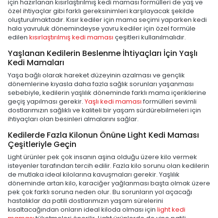
için hazırlanan kısırlaştırılmış kedi maması formülleri de yaş ve
özel ihtiyaçlar gibi farklı gereksinimleri karşılayacak şekilde
oluşturulmaktadır. Kısır kediler için mama seçimi yaparken kedi
hala yavruluk dönemindeyse yavru kediler için özel formüle
edilen
kısırlaştırılmış kedi maması
çeşitleri kullanılmalıdır.
Yaşlanan Kedilerin Beslenme İhtiyaçları İçin Yaşlı
Kedi Mamaları
Yaşa bağlı olarak hareket düzeyinin azalması ve gençlik
dönemlerine kıyasla daha fazla sağlık sorunları yaşanması
sebebiyle, kedilerin yaşlılık döneminde farklı mama içeriklerine
geçiş yapılması gerekir.
Yaşlı kedi maması
formülleri sevimli
dostlarımızın sağlıklı ve kaliteli bir yaşam sürdürebilmeleri için
ihtiyaçları olan besinleri almalarını sağlar.
Kedilerde Fazla Kilonun Önüne Light Kedi Maması
Çeşitleriyle Geçin
Light ürünler pek çok insanın aşina olduğu üzere kilo vermek
isteyenler tarafından tercih edilir. Fazla kilo sorunu olan kedilerin
de mutlaka ideal kilolarına kavuşmaları gerekir. Yaşlılık
döneminde artan kilo, karaciğer yağlanması başta olmak üzere
pek çok farklı soruna neden olur. Bu sorunların yol açacağı
hastalıklar da patili dostlarımızın yaşam sürelerini
kısaltacağından onların ideal kiloda olması için
light kedi