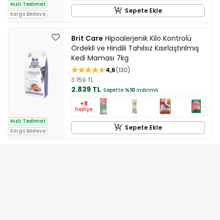
Hızlı Teslimat
Sepete Ekle
Kargo Bedava
Brit Care
Hipoalerjenik Kilo Kontrolü
Ördekli ve Hindili Tahılsız Kısırlaştırılmış
Kedi Maması 7kg
4,6
130
3.159 TL
2.839 TL
Sepette
%10
indirimli
+8
hediye
Hızlı Teslimat
Sepete Ekle
Kargo Bedava