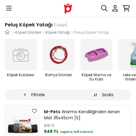
Peluş Köpek Yatağı
(1 Ürün)
Köpek Ürünleri
Köpek Yatağı
Peluş Köpek Yatağı
Köpek Kulübesi
Bahçe Ürünleri
Köpek Mama ve
Leke v
Su Kabı
Gideri
Filtrele
Sırala
M-Pets
Warmo Kendiliğinden Isınan
Mat 35x45cm [S]
619 TL
549 TL
Sepette
%11
indirimli