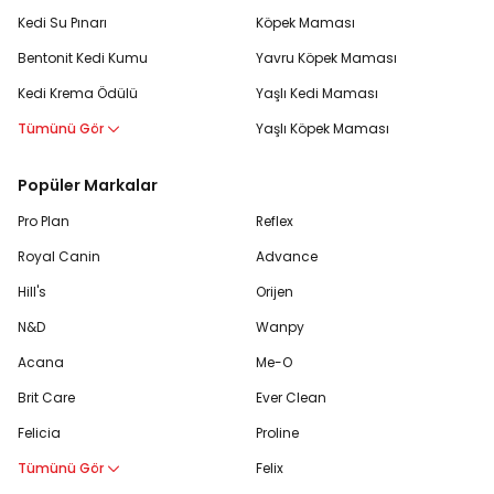
Kedi Su Pınarı
Köpek Maması
Bentonit Kedi Kumu
Yavru Köpek Maması
Kedi Krema Ödülü
Yaşlı Kedi Maması
Tümünü Gör
Yaşlı Köpek Maması
Popüler Markalar
Pro Plan
Reflex
Royal Canin
Advance
Hill's
Orijen
N&D
Wanpy
Acana
Me-O
Brit Care
Ever Clean
Felicia
Proline
Tümünü Gör
Felix