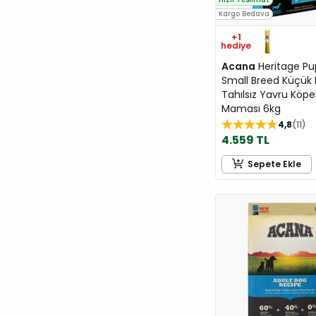
Kargo Bedava
+1
hediye
Acana
Heritage P
Small Breed Küçük I
Tahılsız Yavru Köpe
Maması 6kg
4,8
11
4.559 TL
Sepete Ekle