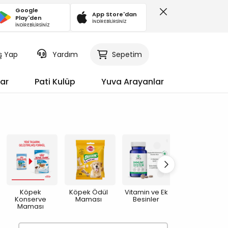
Google
App Store'dan
Play'den
İNDİREBİLİRSİNİZ
İNDİREBİLİRSİNİZ
iş Yap
Sepetim
Yardım
ar
Pati Kulüp
Yuva Arayanlar
Köpek
Köpek Ödül
Vitamin ve Ek
Köpek Mama
Konserve
Maması
Besinler
ve Su Kabı
Maması