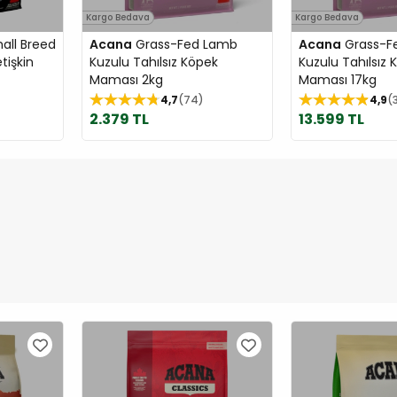
Kargo Bedava
Kargo Bedava
all Breed
Acana
Grass-Fed Lamb
Acana
Grass-F
etişkin
Kuzulu Tahılsız Köpek
Kuzulu Tahılsız 
Maması 2kg
Maması 17kg
4,7
74
4,9
2.379 TL
13.599 TL