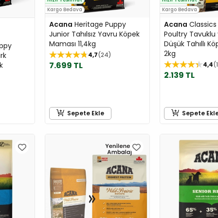
Kargo Bedava
Kargo Bedava
Acana
Heritage Puppy
Acana
Classics 
Junior Tahılsız Yavru Köpek
Poultry Tavuklu v
Maması 11,4kg
Düşük Tahıllı K
uppy
2kg
rk
4,7
24
7.699 TL
k
4,4
2.139 TL
Sepete Ekle
Sepete Ekl