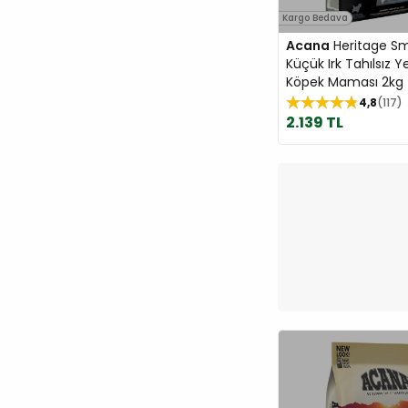
Kargo Bedava
Acana
Heritage Sm
Küçük Irk Tahılsız Y
Köpek Maması 2kg
4,8
117
2.139 TL