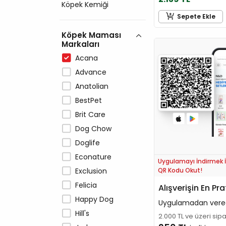
Köpek Kemiği
Sepete Ekle
Köpek Maması
Markaları
Acana
Advance
Anatolian
BestPet
Brit Care
Dog Chow
Doglife
Econature
Uygulamayı İndirmek İ
QR Kodu Okut!
Exclusion
Felicia
Alışverişin En Pra
Happy Dog
Uygulamadan vere
Hill's
2.000 TL ve üzeri sip