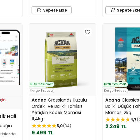
Sepete Ekle
Sepete Ekl
Hızlı Teslimat
Hızlı Teslimat
Kargo Bedava
Kargo Bedava
Acana
Grasslands Kuzulu
Acana
Classics
çin
Ördekli ve Balıklı Tahılsız
Balıklı Düşük Tah
Yetişkin Köpek Maması
Maması 2kg
tik Hali
11,4kg
4,7
ceğin
2.249 TL
5,0
34
9.499 TL
arişlerde