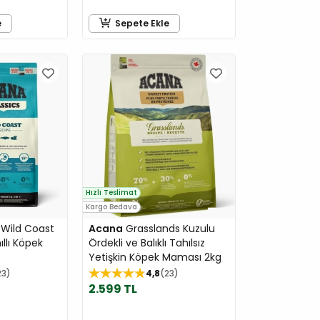
e
Sepete Ekle
Hızlı Teslimat
Kargo Bedava
 Wild Coast
Acana
Grasslands Kuzulu
ıllı Köpek
Ördekli ve Balıklı Tahılsız
Yetişkin Köpek Maması 2kg
23
4,8
23
2.599 TL