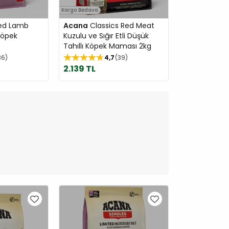
Kargo Bedava
ed Lamb
Acana
Classics Red Meat
Köpek
Kuzulu ve Sığır Etli Düşük
Tahıllı Köpek Maması 2kg
36
4,7
39
2.139 TL