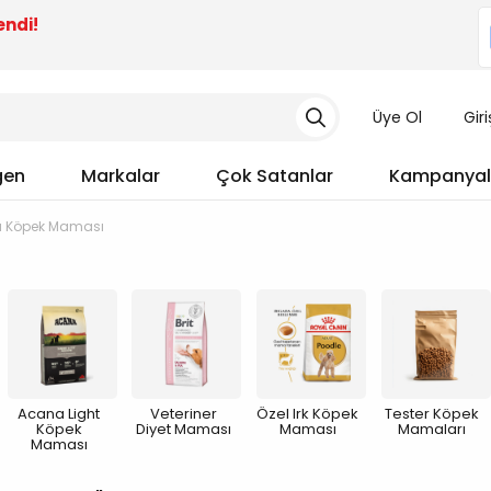
endi!
Üye Ol
Gir
gen
Markalar
Çok Satanlar
Kampanyal
 Köpek Maması
Acana Light
Veteriner
Özel Irk Köpek
Tester Köpek
Köpek
Diyet Maması
Maması
Mamaları
Maması