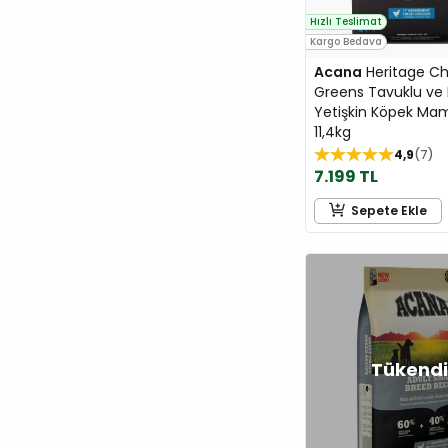
Hızlı Teslimat
Kargo Bedava
Acana
Heritage Ch
Greens Tavuklu ve B
Yetişkin Köpek Ma
11,4kg
4,9
7
7.199 TL
Sepete Ekle