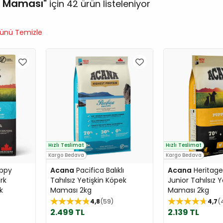
k Maması
için 42 ürün listeleniyor
ünü Temizle
Hızlı Teslimat
Hızlı Teslimat
Kargo Bedava
Kargo Bedava
uppy
Acana
Pacifica Balıklı
Acana
Heritage
rk
Tahılsız Yetişkin Köpek
Junior Tahılsız 
k
Maması 2kg
Maması 2kg
4,8
59
4,7
2.499 TL
2.139 TL