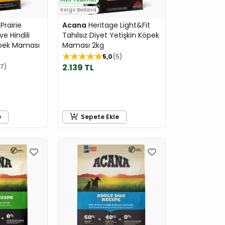
Kargo Bedava
Prairie
Acana
Heritage Light&Fit
e Hindili
Tahılsız Diyet Yetişkin Köpek
öpek Maması
Maması 2kg
5,0
5
2.139 TL
17
e
Sepete Ekle