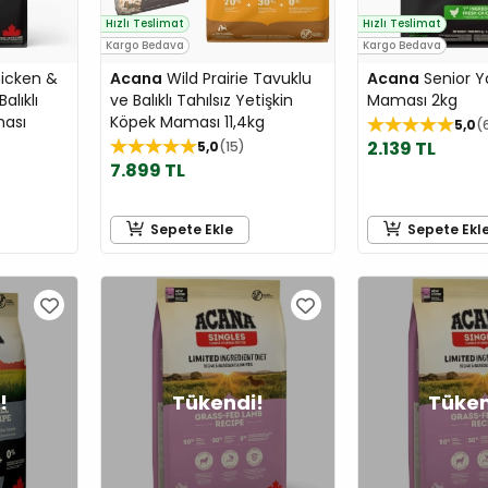
Hızlı Teslimat
Hızlı Teslimat
Kargo Bedava
Kargo Bedava
icken &
Acana
Wild Prairie Tavuklu
Acana
Senior Y
alıklı
ve Balıklı Tahılsız Yetişkin
Maması 2kg
ması
Köpek Maması 11,4kg
5,0
2.139 TL
5,0
15
7.899 TL
Sepete Ekle
Sepete Ekl