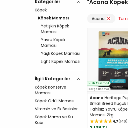
Acana Köpe
Kategoriler
Köpek
Köpek Maması
Acana
Tüm
Yetişkin Köpek
Maması
Yavru Köpek
Maması
Yaşlı Köpek Maması
Light Köpek Maması
İlgili Kategoriler
Hızlı Teslimat
Köpek Konserve
Kargo Bedava
Maması
Acana
Heritage P
Köpek Ödül Maması
Small Breed Küçük I
Vitamin ve Ek Besinler
Tahılsız Yavru Köpe
Maması 2kg
Köpek Mama ve Su
4,7
149
Kabı
2.139 TL