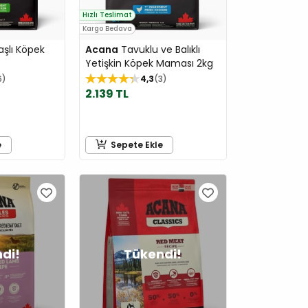
Hızlı Teslimat
Kargo Bedava
aşlı Köpek
Acana
Tavuklu ve Balıklı
Yetişkin Köpek Maması 2kg
6
4,3
3
2.139 TL
e
Sepete Ekle