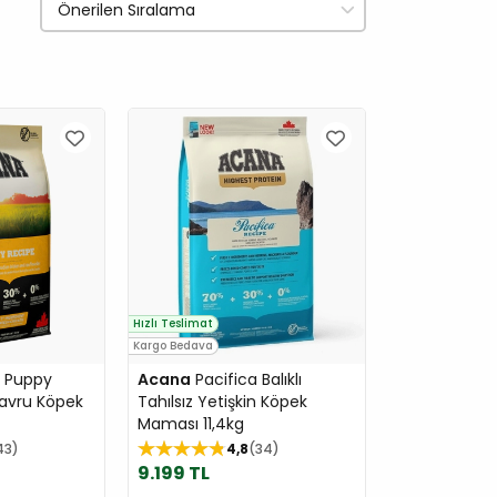
Hızlı Teslimat
Kargo Bedava
 Puppy
Acana
Pacifica Balıklı
Yavru Köpek
Tahılsız Yetişkin Köpek
Maması 11,4kg
43
4,8
34
9.199 TL