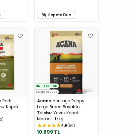
e
Sepete Ekle
Hızlı Teslimat
Kargo Bedava
e Pork
Acana
Heritage Puppy
sız Köpek
Large Breed Büyük Irk
Tahılsız Yavru Köpek
Maması 17kg
10
4,9
50
10.699 TL