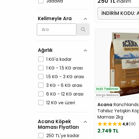
250 TL
Jadawa
indirim
Jungle
İNDİRİM KODU: 
Kelimeyle Ara
LaVital
Molly
N&D
Orijen
Ağırlık
Pedigree
1 KG'a kadar
PLATINUM
1 KG - 1.5 KG arası
Pro Plan
1.5 KG - 3 KG arası
PRO-NUTRITION
3 KG - 6 KG arası
ProChoice
Hızlı Teslimat
6 KG - 12 KG arası
Kargo Bedava
Profine
12 KG ve üzeri
Acana
Ranchlands S
Reflex
Tahılsız Yetişkin Kö
Rimba
Maması 2kg
Acana Köpek
Royal Canin
4,8
19
Maması Fiyatları
2.749 TL
Spectrum
250 TL'ye kadar