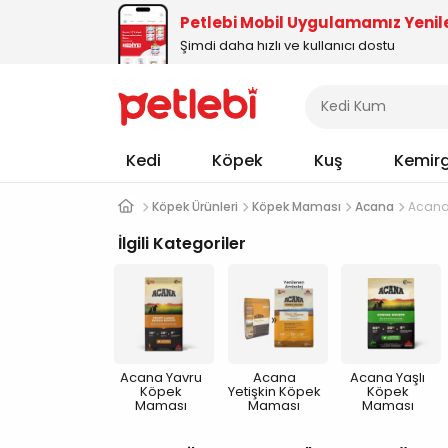
Petlebi Mobil Uygulamamız Yenil
Şimdi daha hızlı ve kullanıcı dostu
Kedi
Köpek
Kuş
Kemir
Köpek Ürünleri
Köpek Maması
Acana
Acana
İlgili Kategoriler
Acana Yavru
Acana
Acana Yaşlı
Köpek
Yetişkin Köpek
Köpek
Maması
Maması
Maması