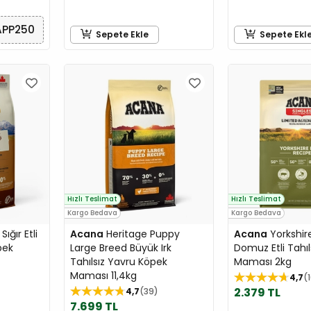
APP250
Sepete Ekle
Sepete Ekl
Hızlı Teslimat
Hızlı Teslimat
Kargo Bedava
Kargo Bedava
ığır Etli
Acana
Heritage Puppy
Acana
Yorkshir
pek
Large Breed Büyük Irk
Domuz Etli Tahıl
Tahılsız Yavru Köpek
Maması 2kg
Maması 11,4kg
4,7
2.379 TL
4,7
39
7.699 TL