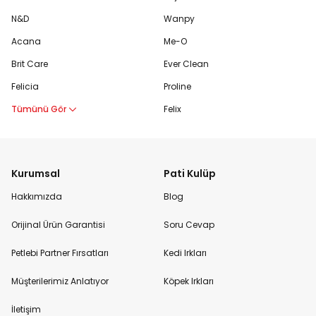
N&D
Wanpy
Acana
Me-O
Brit Care
Ever Clean
Felicia
Proline
Tümünü Gör
Felix
Kurumsal
Pati Kulüp
Hakkımızda
Blog
Orijinal Ürün Garantisi
Soru Cevap
Petlebi Partner Fırsatları
Kedi Irkları
Müşterilerimiz Anlatıyor
Köpek Irkları
İletişim