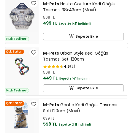
M-Pets
Haute Couture Kedi Göğüs
Tasması 38x43cm (Mavi)
569 TL
499 TL
Sepette
%11
indirimli
Sepete Ekle
Hızlı Teslimat
Çok Satan
M-Pets
Urban Style Kedi Göğüs
Tasması Seti 120cm
4,5
2
509 TL
449 TL
Sepette
%11
indirimli
Sepete Ekle
Hızlı Teslimat
Çok Satan
M-Pets
Gentle Kedi Göğüs Tasması
Seti 120cm (Mavi)
639 TL
559 TL
Sepette
%11
indirimli