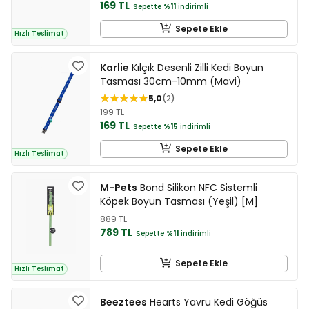
169 TL
Sepette
%11
indirimli
Sepete Ekle
Hızlı Teslimat
Karlie
Kılçık Desenli Zilli Kedi Boyun
Tasması 30cm-10mm (Mavi)
5,0
2
199 TL
169 TL
Sepette
%15
indirimli
Sepete Ekle
Hızlı Teslimat
M-Pets
Bond Silikon NFC Sistemli
Köpek Boyun Tasması (Yeşil) [M]
889 TL
789 TL
Sepette
%11
indirimli
Sepete Ekle
Hızlı Teslimat
Beeztees
Hearts Yavru Kedi Göğüs