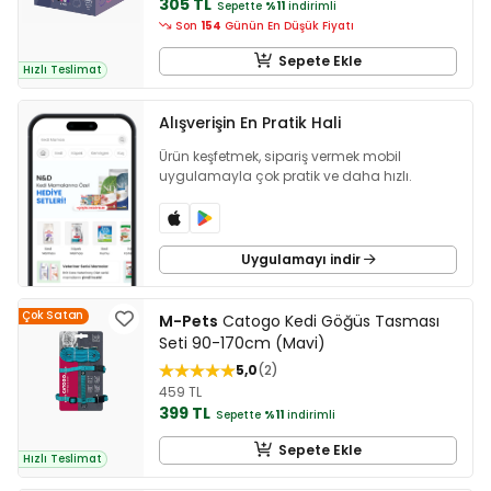
305 TL
Sepette
%11
indirimli
Son
154
Günün En Düşük Fiyatı
Sepete Ekle
Hızlı Teslimat
Alışverişin En Pratik Hali
Ürün keşfetmek, sipariş vermek mobil
uygulamayla çok pratik ve daha hızlı.
Uygulamayı indir
Çok Satan
M-Pets
Catogo Kedi Göğüs Tasması
Seti 90-170cm (Mavi)
5,0
2
459 TL
399 TL
Sepette
%11
indirimli
Sepete Ekle
Hızlı Teslimat