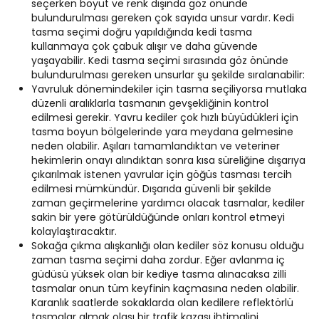
seçerken boyut ve renk dışında göz önünde
bulundurulması gereken çok sayıda unsur vardır. Kedi
tasma seçimi doğru yapıldığında kedi tasma
kullanmaya çok çabuk alışır ve daha güvende
yaşayabilir. Kedi tasma seçimi sırasında göz önünde
bulundurulması gereken unsurlar şu şekilde sıralanabilir:
Yavruluk dönemindekiler için tasma seçiliyorsa mutlaka
düzenli aralıklarla tasmanın gevşekliğinin kontrol
edilmesi gerekir. Yavru kediler çok hızlı büyüdükleri için
tasma boyun bölgelerinde yara meydana gelmesine
neden olabilir. Aşıları tamamlandıktan ve veteriner
hekimlerin onayı alındıktan sonra kısa süreliğine dışarıya
çıkarılmak istenen yavrular için göğüs tasması tercih
edilmesi mümkündür. Dışarıda güvenli bir şekilde
zaman geçirmelerine yardımcı olacak tasmalar, kediler
sakin bir yere götürüldüğünde onları kontrol etmeyi
kolaylaştıracaktır.
Sokağa çıkma alışkanlığı olan kediler söz konusu olduğu
zaman tasma seçimi daha zordur. Eğer avlanma iç
güdüsü yüksek olan bir kediye tasma alınacaksa zilli
tasmalar onun tüm keyfinin kaçmasına neden olabilir.
Karanlık saatlerde sokaklarda olan kedilere reflektörlü
tasmalar almak olası bir trafik kazası ihtimalini