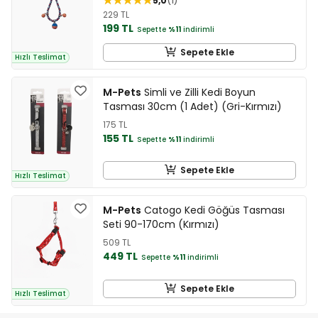
5,0
1
229 TL
199 TL
Sepette
%11
indirimli
Sepete Ekle
Hızlı Teslimat
M-Pets
Simli ve Zilli Kedi Boyun
Tasması 30cm (1 Adet) (Gri-Kırmızı)
175 TL
155 TL
Sepette
%11
indirimli
Sepete Ekle
Hızlı Teslimat
M-Pets
Catogo Kedi Göğüs Tasması
Seti 90-170cm (Kırmızı)
509 TL
449 TL
Sepette
%11
indirimli
Sepete Ekle
Hızlı Teslimat