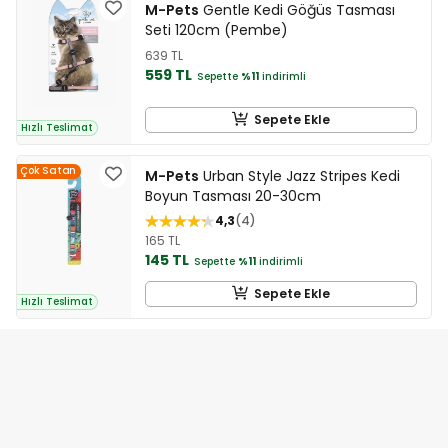
M-Pets
Gentle Kedi Göğüs Tasması
Seti 120cm (Pembe)
639 TL
559 TL
Sepette
%11
indirimli
Sepete Ekle
Hızlı Teslimat
Çok Satan
M-Pets
Urban Style Jazz Stripes Kedi
Boyun Tasması 20-30cm
4,3
4
165 TL
145 TL
Sepette
%11
indirimli
Sepete Ekle
Hızlı Teslimat