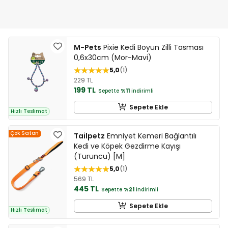
M-Pets
Pixie Kedi Boyun Zilli Tasması
0,6x30cm (Mor-Mavi)
5,0
1
229 TL
199 TL
Sepette
%11
indirimli
Sepete Ekle
Hızlı Teslimat
Çok Satan
Tailpetz
Emniyet Kemeri Bağlantılı
Kedi ve Köpek Gezdirme Kayışı
(Turuncu) [M]
5,0
1
569 TL
445 TL
Sepette
%21
indirimli
Sepete Ekle
Hızlı Teslimat