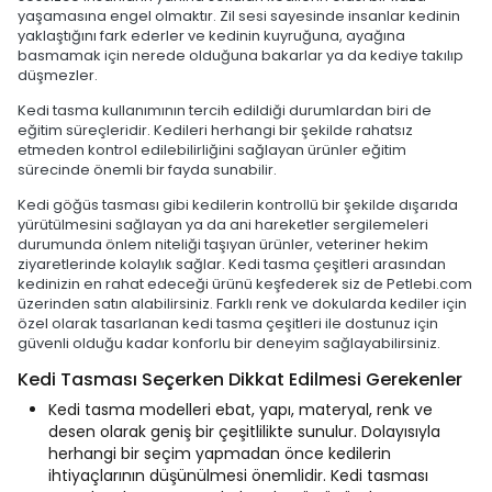
yaşamasına engel olmaktır. Zil sesi sayesinde insanlar kedinin
yaklaştığını fark ederler ve kedinin kuyruğuna, ayağına
basmamak için nerede olduğuna bakarlar ya da kediye takılıp
düşmezler.
Kedi tasma kullanımının tercih edildiği durumlardan biri de
eğitim süreçleridir. Kedileri herhangi bir şekilde rahatsız
etmeden kontrol edilebilirliğini sağlayan ürünler eğitim
sürecinde önemli bir fayda sunabilir.
Kedi göğüs tasması gibi kedilerin kontrollü bir şekilde dışarıda
yürütülmesini sağlayan ya da ani hareketler sergilemeleri
durumunda önlem niteliği taşıyan ürünler, veteriner hekim
ziyaretlerinde kolaylık sağlar. Kedi tasma çeşitleri arasından
kedinizin en rahat edeceği ürünü keşfederek siz de Petlebi.com
üzerinden satın alabilirsiniz. Farklı renk ve dokularda kediler için
özel olarak tasarlanan kedi tasma çeşitleri ile dostunuz için
güvenli olduğu kadar konforlu bir deneyim sağlayabilirsiniz.
Kedi Tasması Seçerken Dikkat Edilmesi Gerekenler
Kedi tasma modelleri ebat, yapı, materyal, renk ve
desen olarak geniş bir çeşitlilikte sunulur. Dolayısıyla
herhangi bir seçim yapmadan önce kedilerin
ihtiyaçlarının düşünülmesi önemlidir. Kedi tasması