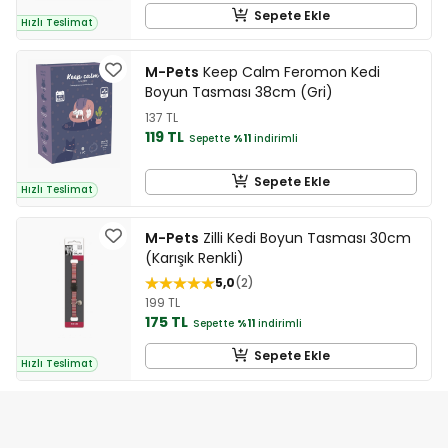
Sepete Ekle
Hızlı Teslimat
M-Pets
Keep Calm Feromon Kedi
Boyun Tasması 38cm (Gri)
137 TL
119 TL
Sepette
%11
indirimli
Sepete Ekle
Hızlı Teslimat
M-Pets
Zilli Kedi Boyun Tasması 30cm
(Karışık Renkli)
5,0
2
199 TL
175 TL
Sepette
%11
indirimli
Sepete Ekle
Hızlı Teslimat