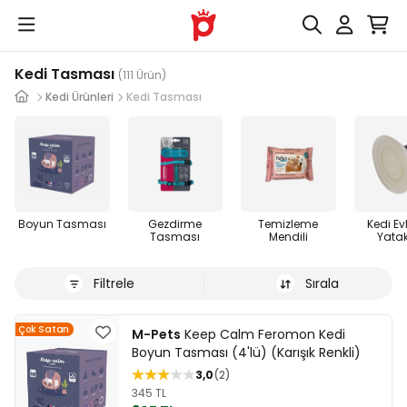
Kedi Tasması
(111 Ürün)
Kedi Ürünleri
Kedi Tasması
Boyun Tasması
Gezdirme
Temizleme
Kedi Evl
Tasması
Mendili
Yatak
Filtrele
Sırala
Çok Satan
M-Pets
Keep Calm Feromon Kedi
Boyun Tasması (4'lü) (Karışık Renkli)
3,0
2
345 TL