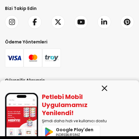
Bizi Takip Edin
Ödeme Yöntemleri
Güvenilir Alışveriş
Petlebi Mobil
Uygulamamız
Yenilendi!
Şimdi daha hızlı ve kullanıcı dostu
PETLEBİ EVCİL HAYVAN ÜRÜNLERİ PAZ. SAN. TİC. LTD. ŞTİ. Alaşarköy Mah.
Google Play'den
1. Alaşar Cad. No: 9 Osmangazi/Bursa
İNDİREBİLİRSİNİZ
7290599225 vergi numarasıyla Uludağ Vergi Dairesi'ne bağlıdır.