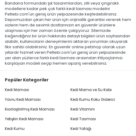
Bandana formundaki şık tasarımlardan, zilli veya çıngıraklı
modellere kadar pek çok farklı kedi tasması modelini
Petlebi.com'un geniş ürün yelpazesinde keşfedebilirsiniz.
Depomuzdan çıkan her ürün için orijinallik garantisi vererek hem
sizlerin hem de sevimli dostlarınızın en güvenilir ürünlere
ulaşması için her zaman özenle çalışıyoruz. Sitemizde
beğendiğiniz bir ürün hakkında detaylı bilgileri ürün sayfasından
alabilir, kullanıcıların deneyimlerini aktaran yorumları okuyarak
fikir sahibi olabilirsiniz. En güvenilir online petshop olarak uzun
yıllardır hizmet veren Petlebi.com'un geniş ürün yelpazesinde
yer alan yüzlerce farklı kedi tasması arasından ihtiyaçlarınızı
karşılayan modeli seçip hemen sipariş verebilirsiniz.
Popüler Kategoriler
Kedi Maması
Kedi Mama ve Su Kabı
Yavru Kedi Maması
Kedi Kumu Koku Giderici
Kısırlaştırılmış Kedi Maması
Kedi Vitamini
Yetişkin Kedi Maması
Kedi Tasması
Kedi Kumu
Kedi Yatağı