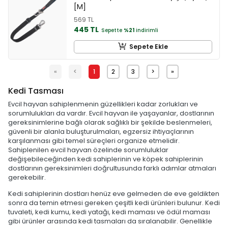
[M]
569 TL
445 TL
Sepette
%21
indirimli
Sepete Ekle
«
<
1
2
3
>
»
Kedi Tasması
Evcil hayvan sahiplenmenin güzellikleri kadar zorlukları ve
sorumlulukları da vardır. Evcil hayvan ile yaşayanlar, dostlarının
gereksinimlerine bağlı olarak sağlıklı bir şekilde beslenmeleri,
güvenli bir alanla buluşturulmaları, egzersiz ihtiyaçlarının
karşılanması gibi temel süreçleri organize etmelidir.
Sahiplenilen evcil hayvan özelinde sorumluluklar
değişebileceğinden kedi sahiplerinin ve köpek sahiplerinin
dostlarının gereksinimleri doğrultusunda farklı adımlar atmaları
gerekebilir.
Kedi sahiplerinin dostları henüz eve gelmeden de eve geldikten
sonra da temin etmesi gereken çeşitli kedi ürünleri bulunur. Kedi
tuvaleti, kedi kumu, kedi yatağı, kedi maması ve ödül maması
gibi ürünler arasında kedi tasmaları da sıralanabilir. Genellikle