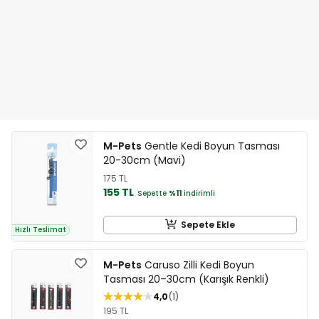
M-Pets
Gentle Kedi Boyun Tasması
20-30cm (Mavi)
175 TL
155 TL
Sepette
%11
indirimli
Sepete Ekle
Hızlı Teslimat
M-Pets
Caruso Zilli Kedi Boyun
Tasması 20–30cm (Karışık Renkli)
4,0
1
195 TL