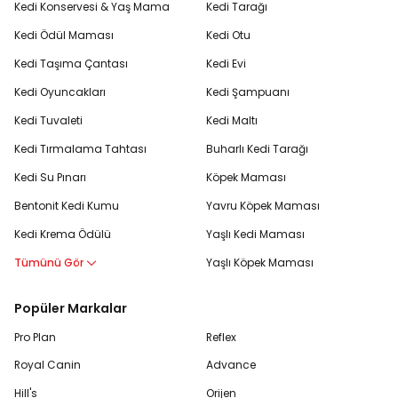
Kedi Konservesi & Yaş Mama
Kedi Tarağı
Kedi Ödül Maması
Kedi Otu
Kedi Taşıma Çantası
Kedi Evi
Kedi Oyuncakları
Kedi Şampuanı
Kedi Tuvaleti
Kedi Maltı
Kedi Tırmalama Tahtası
Buharlı Kedi Tarağı
Kedi Su Pınarı
Köpek Maması
Bentonit Kedi Kumu
Yavru Köpek Maması
Kedi Krema Ödülü
Yaşlı Kedi Maması
Tümünü Gör
Yaşlı Köpek Maması
Popüler Markalar
Pro Plan
Reflex
Royal Canin
Advance
Hill's
Orijen