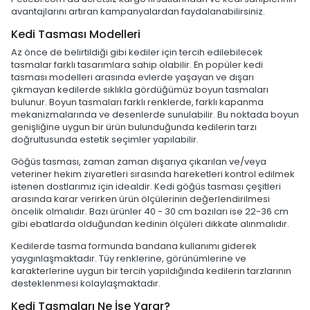
avantajlarını artıran kampanyalardan faydalanabilirsiniz.
Kedi Tasması Modelleri
Az önce de belirtildiği gibi kediler için tercih edilebilecek
tasmalar farklı tasarımlara sahip olabilir. En popüler kedi
tasması modelleri arasında evlerde yaşayan ve dışarı
çıkmayan kedilerde sıklıkla gördüğümüz boyun tasmaları
bulunur. Boyun tasmaları farklı renklerde, farklı kapanma
mekanizmalarında ve desenlerde sunulabilir. Bu noktada boyun
genişliğine uygun bir ürün bulunduğunda kedilerin tarzı
doğrultusunda estetik seçimler yapılabilir.
Göğüs tasması, zaman zaman dışarıya çıkarılan ve/veya
veteriner hekim ziyaretleri sırasında hareketleri kontrol edilmek
istenen dostlarımız için idealdir. Kedi göğüs tasması çeşitleri
arasında karar verirken ürün ölçülerinin değerlendirilmesi
öncelik olmalıdır. Bazı ürünler 40 - 30 cm bazıları ise 22-36 cm
gibi ebatlarda olduğundan kedinin ölçüleri dikkate alınmalıdır.
Kedilerde tasma formunda bandana kullanımı giderek
yaygınlaşmaktadır. Tüy renklerine, görünümlerine ve
karakterlerine uygun bir tercih yapıldığında kedilerin tarzlarının
desteklenmesi kolaylaşmaktadır.
Kedi Tasmaları Ne İşe Yarar?