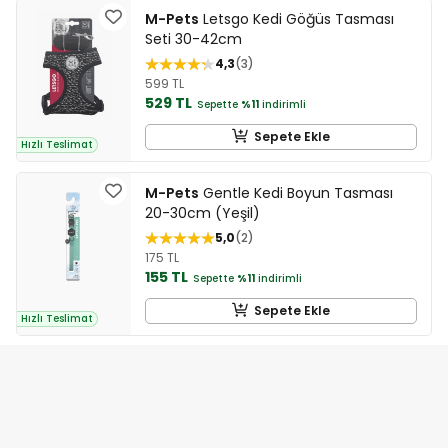
M-Pets
Letsgo Kedi Göğüs Tasması
Seti 30-42cm
4,3
3
599 TL
529 TL
Sepette
%11
indirimli
Sepete Ekle
Hızlı Teslimat
M-Pets
Gentle Kedi Boyun Tasması
20-30cm (Yeşil)
5,0
2
175 TL
155 TL
Sepette
%11
indirimli
Sepete Ekle
Hızlı Teslimat