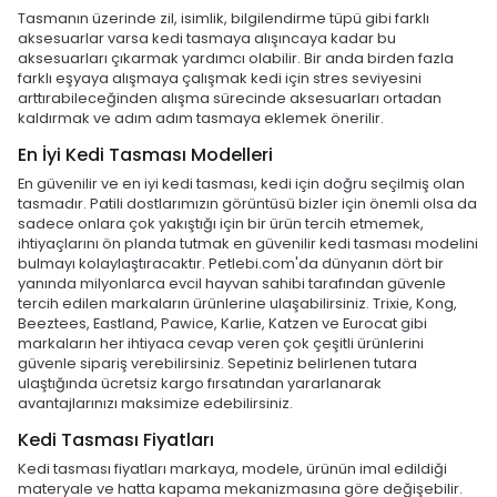
Tasmanın üzerinde zil, isimlik, bilgilendirme tüpü gibi farklı
aksesuarlar varsa kedi tasmaya alışıncaya kadar bu
aksesuarları çıkarmak yardımcı olabilir. Bir anda birden fazla
farklı eşyaya alışmaya çalışmak kedi için stres seviyesini
arttırabileceğinden alışma sürecinde aksesuarları ortadan
kaldırmak ve adım adım tasmaya eklemek önerilir.
En İyi Kedi Tasması Modelleri
En güvenilir ve en iyi kedi tasması, kedi için doğru seçilmiş olan
tasmadır. Patili dostlarımızın görüntüsü bizler için önemli olsa da
sadece onlara çok yakıştığı için bir ürün tercih etmemek,
ihtiyaçlarını ön planda tutmak en güvenilir kedi tasması modelini
bulmayı kolaylaştıracaktır. Petlebi.com'da dünyanın dört bir
yanında milyonlarca evcil hayvan sahibi tarafından güvenle
tercih edilen markaların ürünlerine ulaşabilirsiniz. Trixie, Kong,
Beeztees, Eastland, Pawice, Karlie, Katzen ve Eurocat gibi
markaların her ihtiyaca cevap veren çok çeşitli ürünlerini
güvenle sipariş verebilirsiniz. Sepetiniz belirlenen tutara
ulaştığında ücretsiz kargo fırsatından yararlanarak
avantajlarınızı maksimize edebilirsiniz.
Kedi Tasması Fiyatları
Kedi tasması fiyatları markaya, modele, ürünün imal edildiği
materyale ve hatta kapama mekanizmasına göre değişebilir.