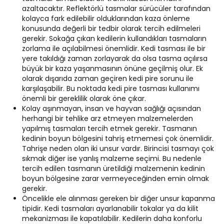
azaltacaktır. Reflektörlü tasmalar sürücüler tarafından
kolayca fark edilebilir olduklarından kaza önleme
konusunda değerli bir tedbir olarak tercih edilmeleri
gerekir. Sokağa çıkan kedilerin kullandıkları tasmaların
zorlama ile açılabilmesi önemlidir. Kedi tasması ile bir
yere takıldığı zaman zorlayarak da olsa tasma açılırsa
büyük bir kaza yaşanmasının önüne geçilmiş olur. Ek
olarak dışarıda zaman geçiren kedi pire sorunu ile
karşılaşabilir. Bu noktada kedi pire tasması kullanımı
önemli bir gereklilik olarak öne çıkar.
Kolay aşınmayan, insan ve hayvan sağlığı açısından
herhangi bir tehlike arz etmeyen malzemelerden
yapılmış tasmaları tercih etmek gerekir. Tasmanın
kedinin boyun bölgesini tahriş etmemesi çok önemlidir.
Tahrişe neden olan iki unsur vardır. Birincisi tasmayı çok
sıkmak diğer ise yanlış malzeme seçimi. Bu nedenle
tercih edilen tasmanın üretildiği malzemenin kedinin
boyun bölgesine zarar vermeyeceğinden emin olmak
gerekir.
Öncelikle ele alınması gereken bir diğer unsur kapanma
tipidir. Kedi tasmaları ayarlanabilir tokalar ya da kilit
mekanizması ile kapatılabilir. Kedilerin daha konforlu