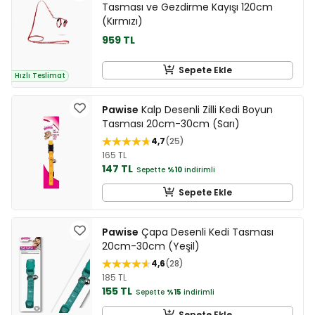
Tasması ve Gezdirme Kayışı 120cm
(Kırmızı)
959 TL
Sepete Ekle
Hızlı Teslimat
Pawise
Kalp Desenli Zilli Kedi Boyun
Tasması 20cm-30cm (Sarı)
4,7
25
165 TL
147 TL
Sepette
%10
indirimli
Sepete Ekle
Pawise
Çapa Desenli Kedi Tasması
20cm-30cm (Yeşil)
4,6
28
185 TL
155 TL
Sepette
%15
indirimli
Sepete Ekle