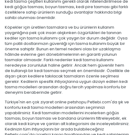
kedi tasma çeşitleri kullanımı gerekli olarak nitelendirilmese de
kedi göğüs tasması, boyun tasması, kedi pire tasması gibi farklı
özelliklere sahip ürünlerin sunduğu avantajlar hakkında bilgi
sahibi olunması önemlidir.
Köpekler için üretilen tasmalara ve bu ürünlerin kullanım
yaygınlığına pek çok insan alışkınken özgürlükleri ile tanınan
kediler için tasma kullanımı çok yaygın bir durum değildir. Oysa
tüm patili dostlarımızın güvenliği için tasma kullanımı büyük bir
öneme sahiptir. Bunun en temel nedeni olası bir uzaklaşma
hâlinde evlerine geri dönebilmelerinin en garanti yolunun
tasmalar olmasıdır. Farklı nedenler kedi tasma kullanımı
neredeyse zorunluluk haline getirir. Ancak hem güvenilir hem
de kullanışlı bir kedi tasması seçmek en önemlisidir. Özellikle de
dışarı çıkan kedilere takılacak tasmaların özenle seçilmesi
gerekir. Kedilerin spesifik ihtiyaçlarına uygun dizayn edilen kedi
tasma modelleri arasından doğru tercih yapılması konforlu bir
deneyimi beraberinde getirir.
Türkiye'nin en çok ziyaret online petshopu Petlebi.com'da şık ve
konforlu kedi tasma modelleri arasından seçiminizi
yapabilirsiniz. Kedi tasmaları modellerini incelerken göğüs
tasması, boyun tasması ve bandana ürünlerini filtreleyebilir, ek
olarak kedi künye ve çanları alt kategorisini de inceleyebilirsiniz.
Kedinizin tüm ihtiyaçlarını bir arada bulabileceğiniz
Petlebi.com'da ücretsiz kargo fırsatlarından ve kedi sahiplerinin