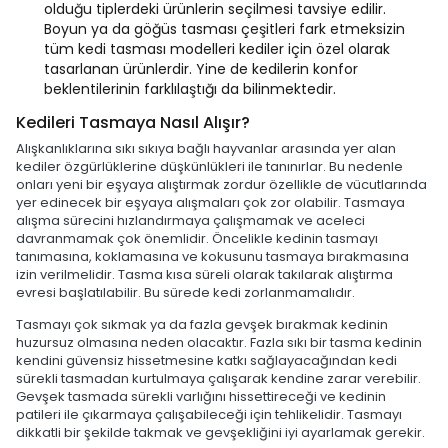
olduğu tiplerdeki ürünlerin seçilmesi tavsiye edilir.
Boyun ya da göğüs tasması çeşitleri fark etmeksizin
tüm kedi tasması modelleri kediler için özel olarak
tasarlanan ürünlerdir. Yine de kedilerin konfor
beklentilerinin farklılaştığı da bilinmektedir.
Kedileri Tasmaya Nasıl Alışır?
Alışkanlıklarına sıkı sıkıya bağlı hayvanlar arasında yer alan
kediler özgürlüklerine düşkünlükleri ile tanınırlar. Bu nedenle
onları yeni bir eşyaya alıştırmak zordur özellikle de vücutlarında
yer edinecek bir eşyaya alışmaları çok zor olabilir. Tasmaya
alışma sürecini hızlandırmaya çalışmamak ve aceleci
davranmamak çok önemlidir. Öncelikle kedinin tasmayı
tanımasına, koklamasına ve kokusunu tasmaya bırakmasına
izin verilmelidir. Tasma kısa süreli olarak takılarak alıştırma
evresi başlatılabilir. Bu sürede kedi zorlanmamalıdır.
Tasmayı çok sıkmak ya da fazla gevşek bırakmak kedinin
huzursuz olmasına neden olacaktır. Fazla sıkı bir tasma kedinin
kendini güvensiz hissetmesine katkı sağlayacağından kedi
sürekli tasmadan kurtulmaya çalışarak kendine zarar verebilir.
Gevşek tasmada sürekli varlığını hissettireceği ve kedinin
patileri ile çıkarmaya çalışabileceği için tehlikelidir. Tasmayı
dikkatli bir şekilde takmak ve gevşekliğini iyi ayarlamak gerekir.