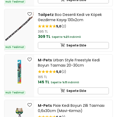
Hızlı Teslimat
Tailpetz
Boo Desenli Kedi ve Köpek
Gezdirme Kayışı 130x2cm
5,0
2
395 TL
309 TL
Sepette
%21
indirimli
Sepete Ekle
Hızlı Teslimat
M-Pets
Urban Style Freestyle Kedi
Boyun Tasması 20-30cm
5,0
2
165 TL
145 TL
Sepette
%11
indirimli
Sepete Ekle
Hızlı Teslimat
M-Pets
Pixie Kedi Boyun Zilli Tasması
0,6x30cm (Mavi-Kırmızı)