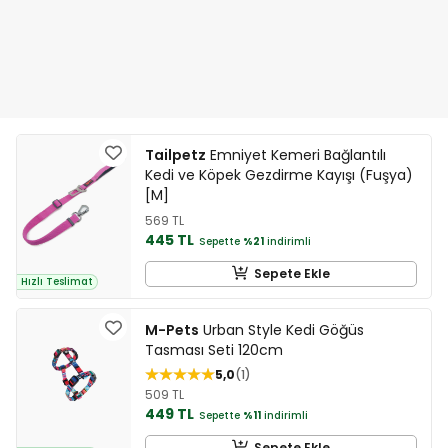
Tailpetz
Emniyet Kemeri Bağlantılı
Kedi ve Köpek Gezdirme Kayışı (Fuşya)
[M]
569 TL
445 TL
Sepette
%21
indirimli
Sepete Ekle
Hızlı Teslimat
M-Pets
Urban Style Kedi Göğüs
Tasması Seti 120cm
5,0
1
509 TL
449 TL
Sepette
%11
indirimli
Sepete Ekle