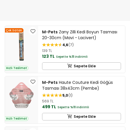
Çok Satan
M-Pets
Zany Zilli Kedi Boyun Tasması
20-30cm (Mavi - Lacivert)
4,6
7
139 TL
123 TL
Sepette
%11
indirimli
Sepete Ekle
Hızlı Teslimat
M-Pets
Haute Couture Kedi Göğüs
Tasması 38x43cm (Pembe)
5,0
1
569 TL
499 TL
Sepette
%11
indirimli
Sepete Ekle
Hızlı Teslimat