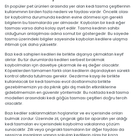
En popüler pet ürünleri arasında yer alan kedi tasma çeşitlerinin
kullanımının birden fazla nedeni ve faydası vardır. Öncelik olası
bir kaybolma durumunda kedinin evine dönmesi için gerekli
bilgilerin bu tasmalarda yer almasıdır. Kaybolan bir kedi eğer
tasması varsa daha kolay ayırt edilir. Tasma kedinin sahibi
olduğunun anlaşılması adına somut bir göstergedir. Bu sayede
tasma üzerindeki bilgiler sayesinde kaybolan kedilere ulaşma
ihtimali çok daha yüksektir.
Bazı kedi sahipleri kedileri ile birlikte dışarıya çıkmaktan keyif
alırlar. Bu tür durumlarda kedileri serbest bırakmak
kaybolmaları için davetiye çıkarmak ile eş değer olacaktır.
Köpeklerden tamamen farklı olan kedilerin dışarıdayken sürekli
kontrol altında tutulması gerekir. Gezdirme kayışı ile birlikte
kullanılacak bir kedi tasması evcil dostlarımızla birlikte
gezebilmemizin ya da piknik gibi dış mekân etkinliklerine
gidebilmemizin en güvenilir yöntemidir. Bu noktada kedi tasma
modelleri arasındaki kedi göğüs tasması çeşitleri doğru tercih
olacaktır.
Bazı kediler saklanmaktan hoşlanırlar ve ev içerisinde onları
bulmak zordur. Üzerinde zil, çıngırak gibi bir aparatın yer aldığı
kedi tasmaları ev içerisindeki kaybolma vakalarına çözüm
sunacaktır. Zilli veya çıngıraklı tasmaların bir diğer faydası da
sessizce insanların yanına sokulan kedilerin olası bir kaza