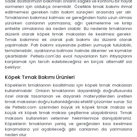
Sadık dostlarımızın bakımları onların sağlıklı ve konforlu bir hayat
sürmeleri için oldukça önemlidir. Özellikle tırnak bakımı ihmal
edilmemesi gereken rutin bakım süreçleri arasında yer alır.
Tırnaklarının bakımsız kalması ve gereğinden fazla uzun olması
yürürken canlarının yanmasına, ağrı çekmelerine ve kırılıp
enfekte olmalarına da neden olabilir. Bu nedenle tırnaklarının
düzenli olarak köpek tırnak makasları ile kesilmesi gerekir.
Tırnak bakımına ek olarak pati bakımı da düzenli olarak
yapılmalıdır. Pati bakımı sayesinde patileri yumuşak tutulabilir,
temizlenebilir, ayaklarına batması halinde dikenler ve kıymıklar
çıkartılabilir. Petlebi.com'da evcil hayvanların tüm ihtiyaçlarını
karşılamak için tercih edebileceğiniz en birçok alternatif sizi
bekliyor.
Köpek Tırnak Bakımı Ürünleri
Köpeklerin tırnaklarının kısaltılması için köpek tırnak makasları
kullanılmalıdır. Onların tırnaklarının dayanıklılığı doğrultusunda
özel olarak tasarlanan ve dayanıklı materyallerden üretilen
tırnak makasları doğru kullanıldığında efektif çözümler sunar. Siz
de Petlebi.com üzerinden büyük ırk köpek tırnak makası ve
küçük ırk köpek tırnak makası çeşitlerine ulaşabilirsiniz. Tırnak
makasını kullanırken veteriner hekimlerinize danışabilirsiniz.
Köpeklerin tırnaklarının yanlış ve gereğinden kısa kesilmesi
kanamalara yol açabileceği gibi canlarının da yanmasına
neden olur.