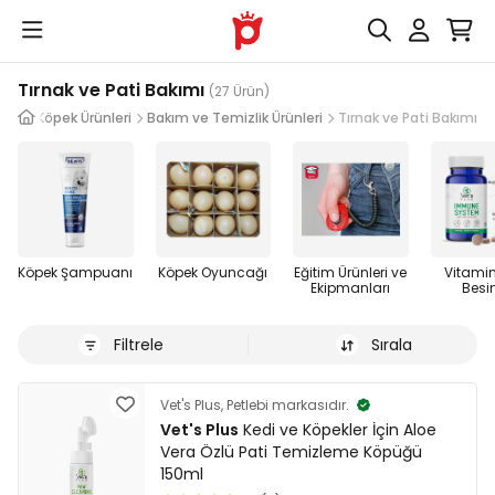
Tırnak ve Pati Bakımı
(27 Ürün)
Köpek Ürünleri
Bakım ve Temizlik Ürünleri
Tırnak ve Pati Bakımı
Köpek Şampuanı
Köpek Oyuncağı
Eğitim Ürünleri ve
Vitamin
Ekipmanları
Besin
Filtrele
Sırala
Vet's Plus, Petlebi markasıdır.
Vet's Plus
Kedi ve Köpekler İçin Aloe
Vera Özlü Pati Temizleme Köpüğü
150ml