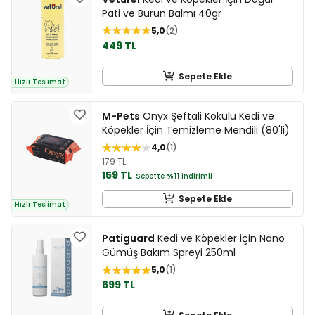
Pati ve Burun Balmı 40gr
5,0
2
449 TL
Sepete Ekle
Hızlı Teslimat
M-Pets
Onyx Şeftali Kokulu Kedi ve
Köpekler İçin Temizleme Mendili (80'li)
4,0
1
179 TL
159 TL
Sepette
%11
indirimli
Sepete Ekle
Hızlı Teslimat
Patiguard
Kedi ve Köpekler için Nano
Gümüş Bakım Spreyi 250ml
5,0
1
699 TL