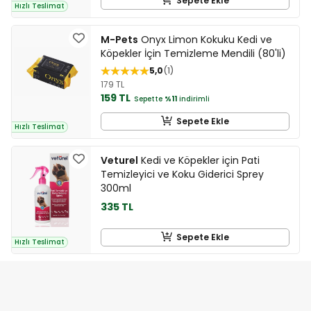
Sepete Ekle
Hızlı Teslimat
M-Pets
Onyx Limon Kokuku Kedi ve
Köpekler İçin Temizleme Mendili (80'li)
5,0
1
179 TL
159 TL
Sepette
%11
indirimli
Sepete Ekle
Hızlı Teslimat
Veturel
Kedi ve Köpekler için Pati
Temizleyici ve Koku Giderici Sprey
300ml
335 TL
Sepete Ekle
Hızlı Teslimat