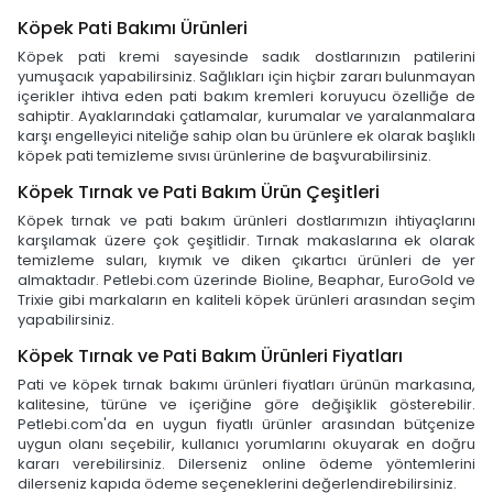
Köpek Pati Bakımı Ürünleri
Köpek pati kremi sayesinde sadık dostlarınızın patilerini
yumuşacık yapabilirsiniz. Sağlıkları için hiçbir zararı bulunmayan
içerikler ihtiva eden pati bakım kremleri koruyucu özelliğe de
sahiptir. Ayaklarındaki çatlamalar, kurumalar ve yaralanmalara
karşı engelleyici niteliğe sahip olan bu ürünlere ek olarak başlıklı
köpek pati temizleme sıvısı ürünlerine de başvurabilirsiniz.
Köpek Tırnak ve Pati Bakım Ürün Çeşitleri
Köpek tırnak ve pati bakım ürünleri dostlarımızın ihtiyaçlarını
karşılamak üzere çok çeşitlidir. Tırnak makaslarına ek olarak
temizleme suları, kıymık ve diken çıkartıcı ürünleri de yer
almaktadır. Petlebi.com üzerinde Bioline, Beaphar, EuroGold ve
Trixie gibi markaların en kaliteli köpek ürünleri arasından seçim
yapabilirsiniz.
Köpek Tırnak ve Pati Bakım Ürünleri Fiyatları
Pati ve köpek tırnak bakımı ürünleri fiyatları ürünün markasına,
kalitesine, türüne ve içeriğine göre değişiklik gösterebilir.
Petlebi.com'da en uygun fiyatlı ürünler arasından bütçenize
uygun olanı seçebilir, kullanıcı yorumlarını okuyarak en doğru
kararı verebilirsiniz. Dilerseniz online ödeme yöntemlerini
dilerseniz kapıda ödeme seçeneklerini değerlendirebilirsiniz.