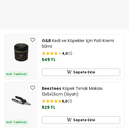
G&B
Kedi ve Köpekler İçin Pati Kremi
50ml
4,0
1
549 TL
Sepete Ekle
Hızlı Teslimat
Beeztees
Köpek Tırnak Makası
13x5x1,5cm (Siyah)
5,0
1
829 TL
Sepete Ekle
Hızlı Teslimat