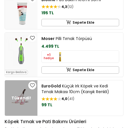
4,3
12
195 TL
Sepete Ekle
Moser
Pilli Tırnak Törpüsü
4.499 TL
+1
hediye
Sepete Ekle
Kargo Bedava
EuroGold
Küçük Irk Köpek ve Kedi
Tırnak Makası 10cm (Karışık Renkli)
4,0
41
99 TL
Köpek Tırnak ve Pati Bakımı Ürünleri