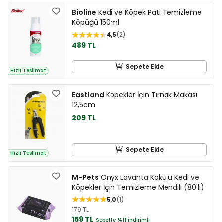
Bioline
Kedi ve Köpek Pati Temizleme
Köpüğü 150ml
4,5
2
489 TL
Sepete Ekle
Hızlı Teslimat
Eastland
Köpekler İçin Tırnak Makası
12,5cm
209 TL
Sepete Ekle
Hızlı Teslimat
M-Pets
Onyx Lavanta Kokulu Kedi ve
Köpekler İçin Temizleme Mendili (80'li)
5,0
1
179 TL
159 TL
Sepette
%11
indirimli