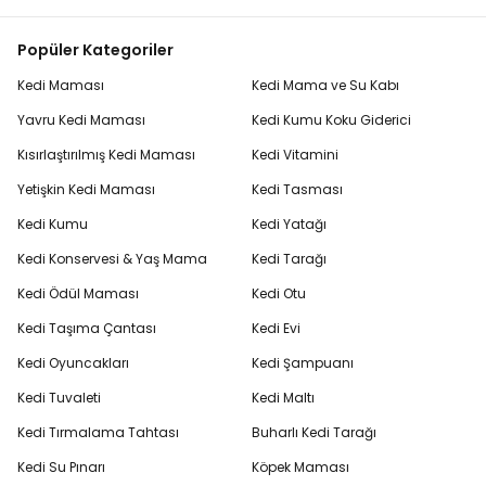
Popüler Kategoriler
Kedi Maması
Kedi Mama ve Su Kabı
Yavru Kedi Maması
Kedi Kumu Koku Giderici
Kısırlaştırılmış Kedi Maması
Kedi Vitamini
Yetişkin Kedi Maması
Kedi Tasması
Kedi Kumu
Kedi Yatağı
Kedi Konservesi & Yaş Mama
Kedi Tarağı
Kedi Ödül Maması
Kedi Otu
Kedi Taşıma Çantası
Kedi Evi
Kedi Oyuncakları
Kedi Şampuanı
Kedi Tuvaleti
Kedi Maltı
Kedi Tırmalama Tahtası
Buharlı Kedi Tarağı
Kedi Su Pınarı
Köpek Maması