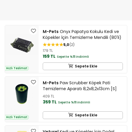
M-Pets
Onyx Papatya Kokulu Kedi ve
Köpekler İçin Temizleme Mendili (80'li)
5,0
2
179 TL
159 TL
Sepette
%11
indirimli
Sepete Ekle
Hızlı Teslimat
M-Pets
Paw Scrubber Köpek Pati
Temizleme Aparatı 8,2x8,2x13cm [S]
409 TL
359 TL
Sepette
%11
indirimli
Sepete Ekle
Hızlı Teslimat
Veturel
Kedi ve Köpekler İçin Doğal