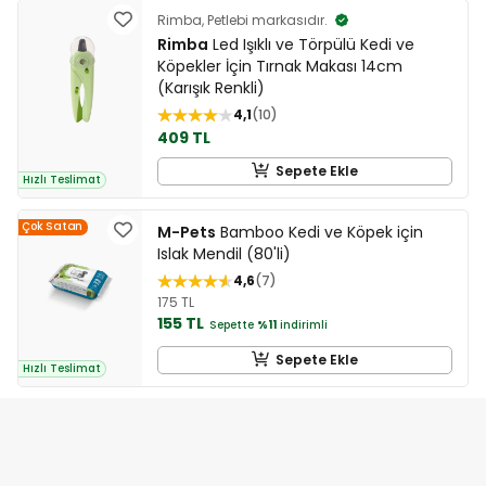
Rimba, Petlebi markasıdır.
Rimba
Led Işıklı ve Törpülü Kedi ve
Köpekler İçin Tırnak Makası 14cm
(Karışık Renkli)
4,1
10
409 TL
Sepete Ekle
Hızlı Teslimat
Çok Satan
M-Pets
Bamboo Kedi ve Köpek için
Islak Mendil (80'li)
4,6
7
175 TL
155 TL
Sepette
%11
indirimli
Sepete Ekle
Hızlı Teslimat