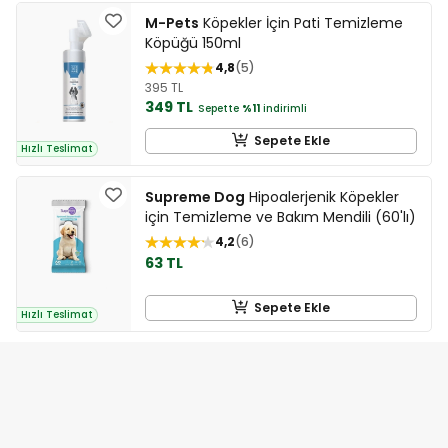
M-Pets
Köpekler İçin Pati Temizleme
Köpüğü 150ml
4,8
5
395 TL
349 TL
Sepette
%11
indirimli
Sepete Ekle
Hızlı Teslimat
Supreme Dog
Hipoalerjenik Köpekler
için Temizleme ve Bakım Mendili (60'lı)
4,2
6
63 TL
Sepete Ekle
Hızlı Teslimat