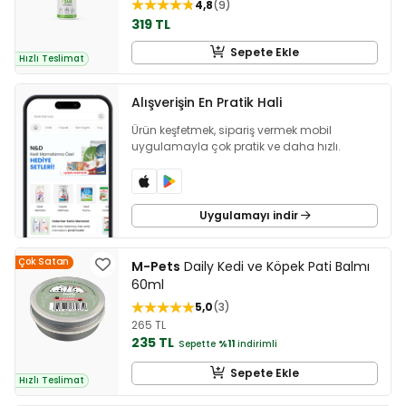
4,8
9
319 TL
Sepete Ekle
Hızlı Teslimat
Alışverişin En Pratik Hali
Ürün keşfetmek, sipariş vermek mobil
uygulamayla çok pratik ve daha hızlı.
Uygulamayı indir
Çok Satan
M-Pets
Daily Kedi ve Köpek Pati Balmı
60ml
5,0
3
265 TL
235 TL
Sepette
%11
indirimli
Sepete Ekle
Hızlı Teslimat