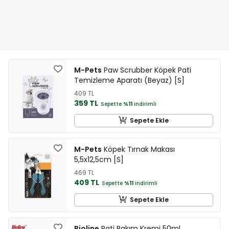
M-Pets
Paw Scrubber Köpek Pati
Temizleme Aparatı (Beyaz) [S]
409 TL
359 TL
Sepette
%11
indirimli
Sepete Ekle
M-Pets
Köpek Tırnak Makası
5,5x12,5cm [S]
469 TL
409 TL
Sepette
%11
indirimli
Sepete Ekle
Bioline
Pati Bakım Kremi 50ml