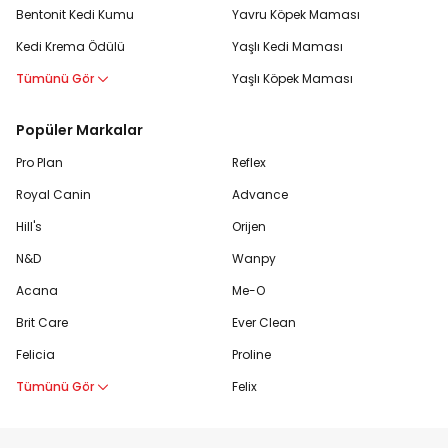
Bentonit Kedi Kumu
Yavru Köpek Maması
Kedi Krema Ödülü
Yaşlı Kedi Maması
Tümünü Gör
Yaşlı Köpek Maması
Popüler Markalar
Pro Plan
Reflex
Royal Canin
Advance
Hill's
Orijen
N&D
Wanpy
Acana
Me-O
Brit Care
Ever Clean
Felicia
Proline
Tümünü Gör
Felix