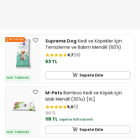
Çok Satan
Supreme Dog
Kedi ve Köpekler İçin
Temizleme ve Bakım Mendili (60'lı)
4,7
13
63 TL
Sepete Ekle
Hızlı Teslimat
M-Pets
Bamboo Kedi ve Köpek için
Islak Mendil (30'lu) [XL]
5,0
1
133 TL
119 TL
Sepette
%11
indirimli
Sepete Ekle
Hızlı Teslimat