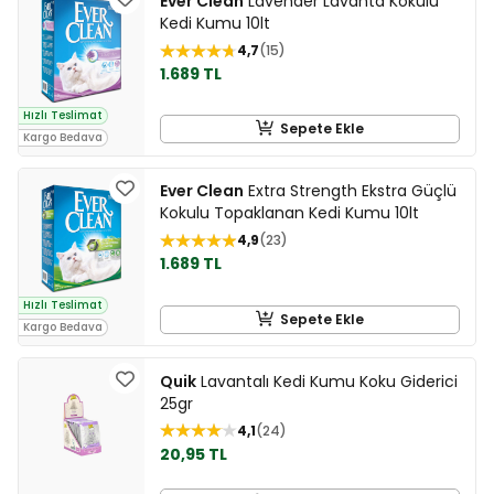
Ever Clean
Lavender Lavanta Kokulu
Kedi Kumu 10lt
4,7
15
1.689 TL
Hızlı Teslimat
Sepete Ekle
Kargo Bedava
Ever Clean
Extra Strength Ekstra Güçlü
Kokulu Topaklanan Kedi Kumu 10lt
4,9
23
1.689 TL
Hızlı Teslimat
Sepete Ekle
Kargo Bedava
Quik
Lavantalı Kedi Kumu Koku Giderici
25gr
4,1
24
20,95 TL