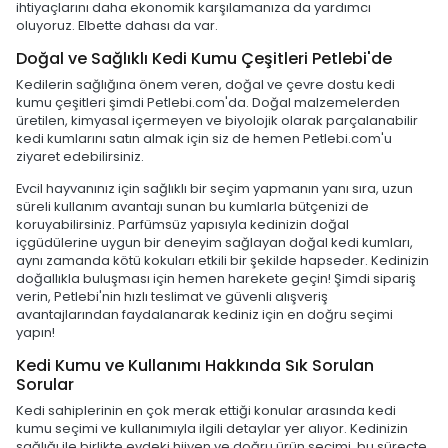
ihtiyaçlarını daha ekonomik karşılamanıza da yardımcı
oluyoruz. Elbette dahası da var.
Doğal ve Sağlıklı Kedi Kumu Çeşitleri Petlebi'de
Kedilerin sağlığına önem veren, doğal ve çevre dostu kedi
kumu çeşitleri şimdi Petlebi.com'da. Doğal malzemelerden
üretilen, kimyasal içermeyen ve biyolojik olarak parçalanabilir
kedi kumlarını satın almak için siz de hemen Petlebi.com'u
ziyaret edebilirsiniz.
Evcil hayvanınız için sağlıklı bir seçim yapmanın yanı sıra, uzun
süreli kullanım avantajı sunan bu kumlarla bütçenizi de
koruyabilirsiniz. Parfümsüz yapısıyla kedinizin doğal
içgüdülerine uygun bir deneyim sağlayan doğal kedi kumları,
aynı zamanda kötü kokuları etkili bir şekilde hapseder. Kedinizin
doğallıkla buluşması için hemen harekete geçin! Şimdi sipariş
verin, Petlebi'nin hızlı teslimat ve güvenli alışveriş
avantajlarından faydalanarak kediniz için en doğru seçimi
yapın!
Kedi Kumu ve Kullanımı Hakkında Sık Sorulan
Sorular
Kedi sahiplerinin en çok merak ettiği konular arasında kedi
kumu seçimi ve kullanımıyla ilgili detaylar yer alıyor. Kedinizin
sağlığı ile birlikte evdeki hijyen ve doğru ürün seçimi, bu süreçte