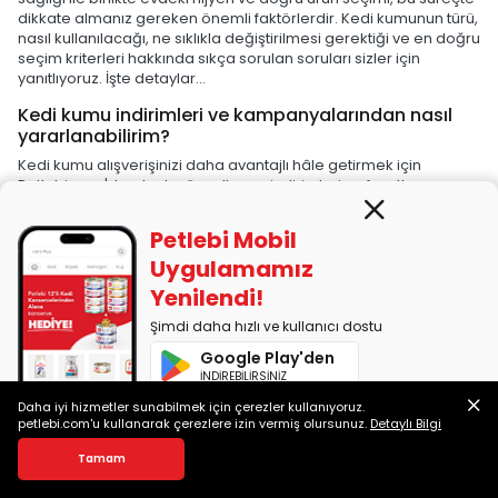
dikkate almanız gereken önemli faktörlerdir. Kedi kumunun türü,
nasıl kullanılacağı, ne sıklıkla değiştirilmesi gerektiği ve en doğru
seçim kriterleri hakkında sıkça sorulan soruları sizler için
yanıtlıyoruz. İşte detaylar...
Kedi kumu indirimleri ve kampanyalarından nasıl
yararlanabilirim?
Kedi kumu alışverişinizi daha avantajlı hâle getirmek için
Petlebi.com'da sık sık güncellenen indirimleri ve fırsatları
kaçırmayın. Hem kedi kumu hem de diğer evcil hayvan
ürünlerinde büyük tasarruf sağlamak için anasayfamızı düzenli
Petlebi Mobil
olarak kontrol edebilirsiniz. Her alışverişinizde kazandığınız Para
Uygulamamız
Puan'ları, belirli tarihler arasında vereceğiniz bir sonraki
siparişlerinizde indirim olarak kullanabilir hem alışveriş yapıp
Yenilendi!
hem de kazanmanın keyfini çıkarabilirsiniz. Üstelik belirli bir
tutarın üzerindeki siparişlerde ücretsiz kargo avantajımızı da
Şimdi daha hızlı ve kullanıcı dostu
değerlendirebilirsiniz.
Google Play'den
İNDİREBİLİRSİNİZ
Kedi kumu kullanımının püf noktaları nelerdir?
Daha iyi hizmetler sunabilmek için çerezler kullanıyoruz.
Kedi kumu kullanımı sırasında çeşitli unsurlara dikkat etmek
App Store'dan
petlebi.com'u kullanarak çerezlere izin vermiş olursunuz.
Detaylı Bilgi
gerekir: Kedi kumu seçiminden temizliğine, değiştirme
İNDİREBİLİRSİNİZ
sürecinden maliyete kadar birçok faktör ayrı ayrı
Tamam
değerlendirilmelidir. Kedi kumu, kedinizin hijyenini ve tuvalet
alışkanlıklarını düzenlemek için vazgeçilmez bir ihtiyaçtır. Doğru