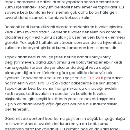
topaklanmasıdır. Kediler idrarını yaptıktan sonra bentonit kedi
kumu içerisindeki sodyum bentonit nemi emer ve topaklanır. Bu
sayede kedi kumlarını temizlemek çok daha kolay hâle gelir,
tuvalet daha uzun süre temiz ve kokusuz kalır.
Bentonit kedi kumu düzenli olarak temizlenirken tuvalet içindeki
kedi kumu miktarı azalır. Kedilerin tuvalet deneyiminin konforlu
olabilmesi için kedi kumu azaldıkça üzerine yeni kum eklenmesi
gerekir. Yaklaşık 2 haftalık bir sürecin sonrasında ise hijyenik bir
kullanım deneyimi için kedi kumu tamamen temizlenmelidir.
Topaklanan kedi kumu çeşitleri her ne kadar kolay kolay
değiştirilmeyen, daha uzun ömürlü ve kolay temizlenebilir kedi
kumu çeşitleri arasında yer alsalar da doğal veya doğal
olmayan diğer kum türlerine göre genellikle daha yüksek
fiyatlıdır. Topaklanan kedi kumu çeşitleri 5 lt,
10 lt
,
20 lt
gibi paket
hacimlerinin yanı sıra 10 kg'a kadar paketlerde de sunulabilir.
Topaklanan kedi kumunun hangi miktarda alınacağı; evdeki
kedi sayısı, kedi tuvaletinin ebatları ve kedilerin tuvalet
alışkanlıkları gibi çeşitli faktörlerin yanı sıra paketi taşıyacak
kişinin kaldırabileceği ağırlığın göz önünde bulundurmasıyla
belirlenebilir.
Günümüzde bentonit kedi kumu çeşitlerinin büyük bir çoğunluğu
tozsuzdur. Ancak tuvaleti doldururken ya da kedi, kumu
eşelerken biraz toz kalkabilir. Bu kumlar ince ya da kalın taneli