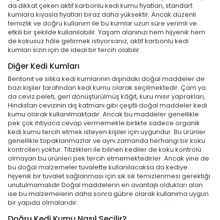
da dikkat çeken aktif karbonlu kedi kumu fiyatları, standart
kumlara kıyasla fiyatları biraz daha yüksektir. Ancak düzenli
temizlik ve doğru kullanım ile bu kumlar uzun süre verimli ve
etkili bir şekilde kullanılabilir. Yaşam alanınızı hem hijyenik hem
de kokusuz hâle getirmek istiyorsanız, aktif karbonlu kedi
kumları sizin için de ideal bir tercih olabilir.
Diğer Kedi Kumları
Bentonit ve silika kedi kumlarının dışındaki doğal maddeler de
bazı kişiler tarafından kedi kumu olarak seçilmektedir. Çam ya
da ceviz peleti, geri dönüştürülmüş kâğıt, kuru mısır yaprakları,
Hindistan cevizinin dış katmanı gibi çeşitli doğal maddeler kedi
kumu olarak kullanılmaktadır. Ancak bu maddeler genellikle
pek çok ihtiyaca cevap vermemekle birlikte sadece organik
kedi kumu tercih etmek isteyen kişiler için uygundur. Bu ürünler
genellikle topaklanmazlar ve aynı zamanda herhangi bir koku
kontrolleri yoktur. Titizlikleri ile bilinen kediler de koku kontrolü
olmayan bu ürünleri pek tercih etmemektedirler. Ancak yine de
bu doğal malzemeler tuvalette kullanılacaksa da kediye
hijyenik bir tuvalet sağlanması için sık sık temizlenmesi gerektiği
unutulmamalıdır Doğal maddelerin en avantajlı oldukları alan
ise bu malzemelerin daha sonra gübre olarak kullanıma uygun
bir yapıda olmalarıdır.
Doğru Kedi Kumu Nasıl Seçilir?