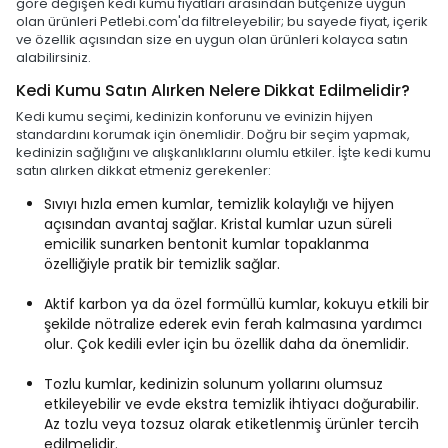
göre değişen kedi kumu fiyatları arasından bütçenize uygun
olan ürünleri Petlebi.com'da filtreleyebilir; bu sayede fiyat, içerik
ve özellik açısından size en uygun olan ürünleri kolayca satın
alabilirsiniz.
Kedi Kumu Satın Alırken Nelere Dikkat Edilmelidir?
Kedi kumu seçimi, kedinizin konforunu ve evinizin hijyen
standardını korumak için önemlidir. Doğru bir seçim yapmak,
kedinizin sağlığını ve alışkanlıklarını olumlu etkiler. İşte kedi kumu
satın alırken dikkat etmeniz gerekenler:
Sıvıyı hızla emen kumlar, temizlik kolaylığı ve hijyen
açısından avantaj sağlar. Kristal kumlar uzun süreli
emicilik sunarken bentonit kumlar topaklanma
özelliğiyle pratik bir temizlik sağlar.
Aktif karbon ya da özel formüllü kumlar, kokuyu etkili bir
şekilde nötralize ederek evin ferah kalmasına yardımcı
olur. Çok kedili evler için bu özellik daha da önemlidir.
Tozlu kumlar, kedinizin solunum yollarını olumsuz
etkileyebilir ve evde ekstra temizlik ihtiyacı doğurabilir.
Az tozlu veya tozsuz olarak etiketlenmiş ürünler tercih
edilmelidir.