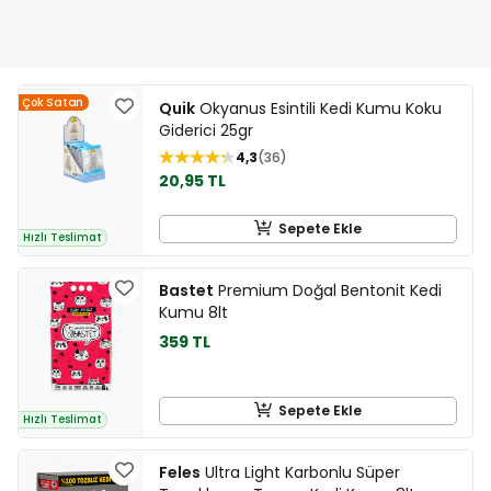
Çok Satan
Quik
Okyanus Esintili Kedi Kumu Koku
Giderici 25gr
4,3
36
20,95 TL
Sepete Ekle
Hızlı Teslimat
Bastet
Premium Doğal Bentonit Kedi
Kumu 8lt
359 TL
Sepete Ekle
Hızlı Teslimat
Feles
Ultra Light Karbonlu Süper