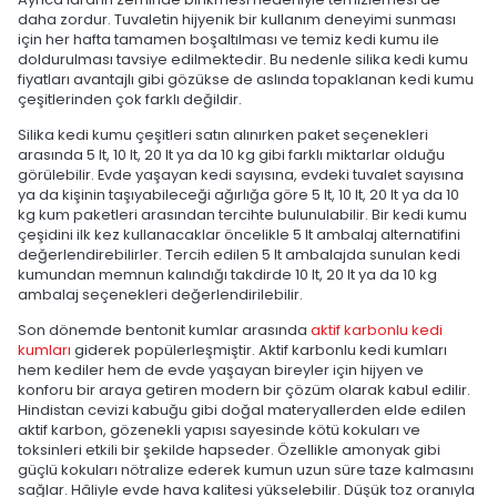
daha zordur. Tuvaletin hijyenik bir kullanım deneyimi sunması
için her hafta tamamen boşaltılması ve temiz kedi kumu ile
doldurulması tavsiye edilmektedir. Bu nedenle silika kedi kumu
fiyatları avantajlı gibi gözükse de aslında topaklanan kedi kumu
çeşitlerinden çok farklı değildir.
Silika kedi kumu çeşitleri satın alınırken paket seçenekleri
arasında 5 lt, 10 lt, 20 lt ya da 10 kg gibi farklı miktarlar olduğu
görülebilir. Evde yaşayan kedi sayısına, evdeki tuvalet sayısına
ya da kişinin taşıyabileceği ağırlığa göre 5 lt, 10 lt, 20 lt ya da 10
kg kum paketleri arasından tercihte bulunulabilir. Bir kedi kumu
çeşidini ilk kez kullanacaklar öncelikle 5 lt ambalaj alternatifini
değerlendirebilirler. Tercih edilen 5 lt ambalajda sunulan kedi
kumundan memnun kalındığı takdirde 10 lt, 20 lt ya da 10 kg
ambalaj seçenekleri değerlendirilebilir.
Son dönemde bentonit kumlar arasında
aktif karbonlu kedi
kumları
giderek popülerleşmiştir. Aktif karbonlu kedi kumları
hem kediler hem de evde yaşayan bireyler için hijyen ve
konforu bir araya getiren modern bir çözüm olarak kabul edilir.
Hindistan cevizi kabuğu gibi doğal materyallerden elde edilen
aktif karbon, gözenekli yapısı sayesinde kötü kokuları ve
toksinleri etkili bir şekilde hapseder. Özellikle amonyak gibi
güçlü kokuları nötralize ederek kumun uzun süre taze kalmasını
sağlar. Hâliyle evde hava kalitesi yükselebilir. Düşük toz oranıyla