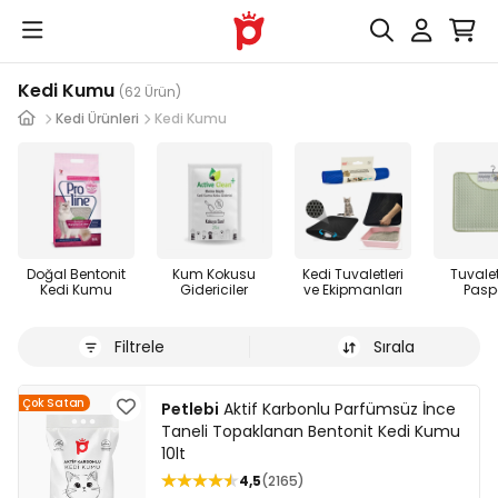
Kedi Kumu
(62 Ürün)
Kedi Ürünleri
Kedi Kumu
Doğal Bentonit
Kum Kokusu
Kedi Tuvaletleri
Tuvale
Kedi Kumu
Gidericiler
ve Ekipmanları
Pasp
Filtrele
Sırala
Çok Satan
Petlebi
Aktif Karbonlu Parfümsüz İnce
Taneli Topaklanan Bentonit Kedi Kumu
10lt
4,5
2165