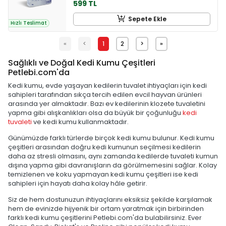
599 TL
Sepete Ekle
Hızlı Teslimat
«
<
1
2
>
»
Sağlıklı ve Doğal Kedi Kumu Çeşitleri
Petlebi.com'da
Kedi kumu, evde yaşayan kedilerin tuvalet ihtiyaçları için kedi
sahipleri tarafından sıkça tercih edilen evcil hayvan ürünleri
arasında yer almaktadır. Bazı ev kedilerinin klozete tuvaletini
yapma gibi alışkanlıkları olsa da büyük bir çoğunluğu
kedi
tuvaleti
ve kedi kumu kullanmaktadır.
Günümüzde farklı türlerde birçok kedi kumu bulunur. Kedi kumu
çeşitleri arasından doğru kedi kumunun seçilmesi kedilerin
daha az stresli olmasını, aynı zamanda kedilerde tuvaleti kumun
dışına yapma gibi davranışların da görülmemesini sağlar. Kolay
temizlenen ve koku yapmayan kedi kumu çeşitleri ise kedi
sahipleri için hayatı daha kolay hâle getirir.
Siz de hem dostunuzun ihtiyaçlarını eksiksiz şekilde karşılamak
hem de evinizde hijyenik bir ortam yaratmak için birbirinden
farklı kedi kumu çeşitlerini Petlebi.com'da bulabilirsiniz. Ever