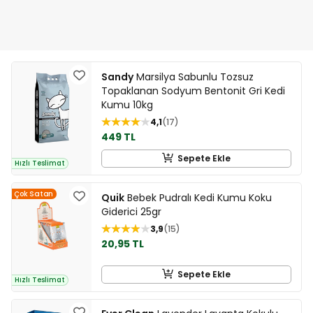
Sandy
Marsilya Sabunlu Tozsuz
Topaklanan Sodyum Bentonit Gri Kedi
Kumu 10kg
4,1
17
449 TL
Sepete Ekle
Hızlı Teslimat
Çok Satan
Quik
Bebek Pudralı Kedi Kumu Koku
Giderici 25gr
3,9
15
20,95 TL
Sepete Ekle
Hızlı Teslimat