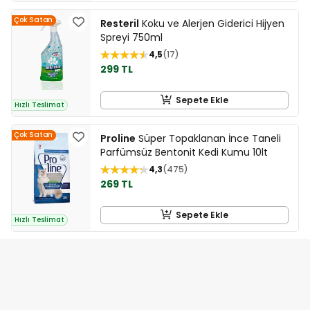
Çok Satan
Resteril
Koku ve Alerjen Giderici Hijyen
Spreyi 750ml
4,5
17
299 TL
Sepete Ekle
Hızlı Teslimat
Çok Satan
Proline
Süper Topaklanan İnce Taneli
Parfümsüz Bentonit Kedi Kumu 10lt
4,3
475
269 TL
Sepete Ekle
Hızlı Teslimat