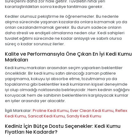
süreçlerini daha zor hâle getirir. Tuvaletin nihai yeri
kararlaştırıldıktan sonra kediye tanıtılması gerekir.
Kediler olumsuz pekiştirme ile öğrenemezler. Bu nedenle
alışma sürecinde yaşanan kazalarda onlara kızmamak ya da
onları cezalandırmamak gerekir. Bu durum sadece onların
daha stresli ve endişeli olmalarına neden olur. Kedi sahipleri
tuvalet eğitimi sürecinde ne kadar anlayışlı ve sabırlı olursa
süreç o kadar sorunsuz ilerler.
Kalite ve Performansıyla Öne Çıkan En İyi Kedi Kumu
Markaları
Kedi kumu markaları arasından seçim yaparken beklentiler
önceliklidir. Bir kedi kumu satın alınacağı zaman patilere
yapışmama, kokuyu iyi absorbe etme, tozutmama ya da
topaklanma gibi beklentiler kedi kumlarının kişisel deneyimde
iyi olup olmadığı noktasında belirleyicidir. Hem kedinin sağlığını
koruyacak hem de sahibinin beklentilerini karşılayacak kumlar
en iyiler arasında yer alacaktır.
İlgili Markalar:
Proline Kedi Kumu
,
Ever Clean Kedi Kumu
,
Reflex
Kedi Kumu
,
Sanicat Kedi Kumu
,
Sandy Kedi Kumu
Kediniz İçin Bütçe Dostu Seçenekler: Kedi Kumu
Fiyatları Ne Kadardır?