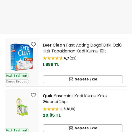
Ever Clean
Fast Acting Doğal Bitki Özlü
Hızlı Topaklanan Kedi Kumu 10lt
4,7
23
1.689 TL
Hızlı Teslimat
Sepete Ekle
Kargo Bedava
Quik
Yaseminli Kedi Kumu Koku
Giderici 25gr
3,8
18
20,95 TL
Sepete Ekle
Hızlı Teslimat