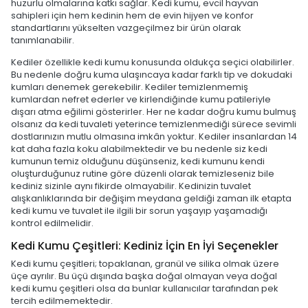
huzurlu olmalarına katkı sağlar. Kedi kumu, evcil hayvan
sahipleri için hem kedinin hem de evin hijyen ve konfor
standartlarını yükselten vazgeçilmez bir ürün olarak
tanımlanabilir.
Kediler özellikle kedi kumu konusunda oldukça seçici olabilirler.
Bu nedenle doğru kuma ulaşıncaya kadar farklı tip ve dokudaki
kumları denemek gerekebilir. Kediler temizlenmemiş
kumlardan nefret ederler ve kirlendiğinde kumu patileriyle
dışarı atma eğilimi gösterirler. Her ne kadar doğru kumu bulmuş
olsanız da kedi tuvaleti yeterince temizlenmediği sürece sevimli
dostlarınızın mutlu olmasına imkân yoktur. Kediler insanlardan 14
kat daha fazla koku alabilmektedir ve bu nedenle siz kedi
kumunun temiz olduğunu düşünseniz, kedi kumunu kendi
oluşturduğunuz rutine göre düzenli olarak temizleseniz bile
kediniz sizinle aynı fikirde olmayabilir. Kedinizin tuvalet
alışkanlıklarında bir değişim meydana geldiği zaman ilk etapta
kedi kumu ve tuvalet ile ilgili bir sorun yaşayıp yaşamadığı
kontrol edilmelidir.
Kedi Kumu Çeşitleri: Kediniz İçin En İyi Seçenekler
Kedi kumu çeşitleri; topaklanan, granül ve silika olmak üzere
üçe ayrılır. Bu üçü dışında başka doğal olmayan veya doğal
kedi kumu çeşitleri olsa da bunlar kullanıcılar tarafından pek
tercih edilmemektedir.