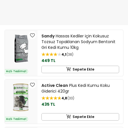
Sandy
Hassas Kediler için Kokusuz
Tozsuz Topaklanan Sodyum Bentonit
Gri Kedi Kumu 10kg
4,1
38
449 TL
Sepete Ekle
Hızlı Teslimat
Active Clean
Plus Kedi Kumu Koku
Giderici 420gr
4,8
33
435 TL
Sepete Ekle
Hızlı Teslimat