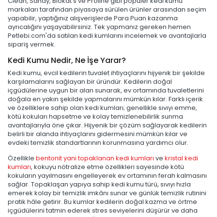
Clean, Sandy, Biokat's ve Proline gibi popüler kedi kumu
markaları tarafından piyasaya sürülen ürünler arasından seçim
yapabilir, yaptığınız alışverişlerde Para Puan kazanma
ayrıcalığını yaşayabilirsiniz. Tek yapmanız gereken hemen
Petlebi.com'da satılan kedi kumlarını incelemek ve avantajlarla
sipariş vermek.
Kedi Kumu Nedir, Ne İşe Yarar?
Kedi kumu, evcil kedilerin tuvalet ihtiyaçlarını hijyenik bir şekilde
karşılamalarını sağlayan bir üründür. Kedilerin doğal
içgüdülerine uygun bir alan sunarak, ev ortamında tuvaletlerini
doğala en yakın şekilde yapmalarını mümkün kılar. Farklı içerik
ve özelliklere sahip olan kedi kumları; genellikle sıvıyı emme,
kötü kokuları hapsetme ve kolay temizlenebilirlik sunma
avantajlarıyla öne çıkar. Hijyenik bir çözüm sağlayarak kedilerin
belirli bir alanda ihtiyaçlarını gidermesini mümkün kılar ve
evdeki temizlik standartlarının korunmasına yardımcı olur.
Özellikle
bentonit yani topaklanan kedi kumları
ve
kristal kedi
kumları
, kokuyu nötralize etme özellikleri sayesinde kötü
kokuların yayılmasını engelleyerek ev ortamının ferah kalmasını
sağlar. Topaklaşan yapıya sahip kedi kumu türü, sıvıyı hızla
emerek kolay bir temizlik imkânı sunar ve günlük temizlik rutinini
pratik hâle getirir. Bu kumlar kedilerin doğal kazma ve örtme
içgüdülerini tatmin ederek stres seviyelerini düşürür ve daha