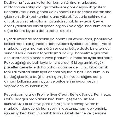
Kedi kumu fiyatları; kullanılan kumun türüne, markasına,
miktarına ve sahip olduğu özelliklere göre değişiklik gösterir.
Bentonit kedi kumu genellikle ekonomik bir seçenek olarak öne
çıkarken silika kedi kumları daha yüksek fiyatlarla satılmakta
ancak uzun süreli kullanım avantajı sunabilmektedir. Çevre
dostu yapılarıyla dikkat çeken organik ve doğal kedi kumları ise
diğer türlere kıyasla daha pahalı olabilir.
Fiyatlar üzerinde markanın da önemli bir etkisi vardır; popüler ve
kaliteli markalar genelde daha yüksek fiyatlarla satılırken, yerel
markalar veya markasız ürünler daha bütçe dostu bir alternatif
sunar. Kedi kumunun topaklaşma, kokuyu hapsetme gibi özel
özelliklere sahip olması veya parfümlü olması da fiyatı artırabilir.
Paket ağırlığı da belirleyici bir unsurdur; 5 kilogramlık küçük
paketler genellikle daha pahalı görünse de, 10-20 kilogramlık
toplu alımlarda birim fiyat önemli ölçüde düşer. Kedi kumunun
bu değişkenlere bağlı olarak geniş bir fiyat aralığına sahip
olması, kullanıcıların ihtiyaç ve bütçelerine uygun seçim
yapmalarını mümkün kılar.
Petlebi.com olarak Proline, Ever Clean, Reflex, Sandy, Perlinette,
Cat's Best gibi markaların kedi kumu çeşitlerini sizlere
sunuyoruz. Farklı ihtiyaçlara en iyi şekilde cevap veren bu
markaları deneyerek hem sevimli dostunuz hem de kendiniz
için en iyi kedi kumunu bulabilirsiniz. Özelliklerine ve içeriğine