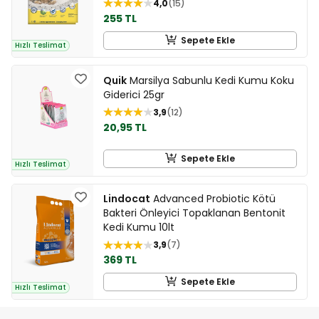
4,0
15
255 TL
Sepete Ekle
Hızlı Teslimat
Quik
Marsilya Sabunlu Kedi Kumu Koku
Giderici 25gr
3,9
12
20,95 TL
Sepete Ekle
Hızlı Teslimat
Lindocat
Advanced Probiotic Kötü
Bakteri Önleyici Topaklanan Bentonit
Kedi Kumu 10lt
3,9
7
369 TL
Sepete Ekle
Hızlı Teslimat