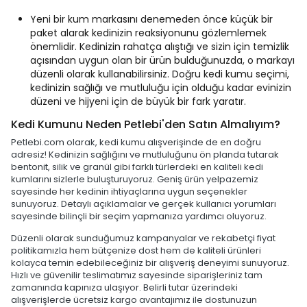
Yeni bir kum markasını denemeden önce küçük bir
paket alarak kedinizin reaksiyonunu gözlemlemek
önemlidir. Kedinizin rahatça alıştığı ve sizin için temizlik
açısından uygun olan bir ürün bulduğunuzda, o markayı
düzenli olarak kullanabilirsiniz. Doğru kedi kumu seçimi,
kedinizin sağlığı ve mutluluğu için olduğu kadar evinizin
düzeni ve hijyeni için de büyük bir fark yaratır.
Kedi Kumunu Neden Petlebi'den Satın Almalıyım?
Petlebi.com olarak, kedi kumu alışverişinde de en doğru
adresiz! Kedinizin sağlığını ve mutluluğunu ön planda tutarak
bentonit, silik ve granül gibi farklı türlerdeki en kaliteli kedi
kumlarını sizlerle buluşturuyoruz. Geniş ürün yelpazemiz
sayesinde her kedinin ihtiyaçlarına uygun seçenekler
sunuyoruz. Detaylı açıklamalar ve gerçek kullanıcı yorumları
sayesinde bilinçli bir seçim yapmanıza yardımcı oluyoruz.
Düzenli olarak sunduğumuz kampanyalar ve rekabetçi fiyat
politikamızla hem bütçenize dost hem de kaliteli ürünleri
kolayca temin edebileceğiniz bir alışveriş deneyimi sunuyoruz.
Hızlı ve güvenilir teslimatımız sayesinde siparişleriniz tam
zamanında kapınıza ulaşıyor. Belirli tutar üzerindeki
alışverişlerde ücretsiz kargo avantajımız ile dostunuzun