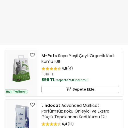
M-Pets
Soya Yeşil Çaylı Organik Kedi
Kumu 10lt
4,5
4
1.019 TL
899 TL
Sepette
%11
indirimli
Sepete Ekle
Hızlı Teslimat
Lindocat
Advanced Multicat
Parfümsüz Koku Önleyici ve Ekstra
Güçlü Topaklanan Kedi Kumu 12lt
4,4
12