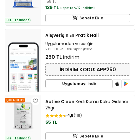
159 TL
139 TL
Sepette
%12
indirimli
Sepete Ekle
Hızlı Teslimat
Alışverişin En Pratik Hali
Uygulamadan vereceğin
2.000 TL ve üzeri siparişlerde
250 TL
indirim
İNDİRİM KODU: APP250
Uygulamayı indir
Çok Satan
Active Clean
Kedi Kumu Koku Giderici
25gr
4,5
116
55 TL
Sepete Ekle
Hızlı Teslimat