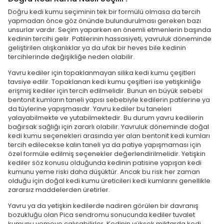
Doğru kedi kumu seçiminin tek bir formülü olmasa da tercih
yapmadan önce göz önünde bulundurulması gereken bazı
unsurlar vardır. Seçim yaparken en önemli etmenlerin başında
kedinin tercihi gelir. Patilerinin hassasiyeti, yavruluk döneminde
geliştirilen alışkanlıklar ya da ufak bir heves bile kedinin
tercihlerinde değişikliğe neden olabilir.
Yavru kediler için topaklanmayan silika kedi kumu çeşitleri
tavsiye edilir. Topaklanan kedi kumu çeşitleri ise yetişkinliğe
erişmiş kediler için tercih edilmelidir. Bunun en büyük sebebi
bentonit kumların taneli yapısı sebebiyle kedilerin patilerine ya
da tüylerine yapışmasıdır. Yavru kediler bu taneleri
yalayabilmekte ve yutabilmektedir. Bu durum yavru kedilerin
bağırsak sağlığı için zararlı olabilir. Yavruluk döneminde doğal
kedi kumu seçenekleri arasında yer alan bentonit kedi kumları
tercih edilecekse kalın taneli ya da patiye yapışmaması için
özel formüle edilmiş seçenekler değerlendirilmelidir. Yetişkin
kediler söz konusu olduğunda kedinin patisine yapışan kedi
kumunu yeme riski daha düşüktür. Ancak bu risk her zaman
olduğu için doğal kedi kumu üreticileri kedi kumlarını genellikle
zararsız maddelerden üretirler.
Yavru ya da yetişkin kedilerde nadiren görülen bir davranış
bozukluğu olan Pica sendromu sonucunda kediler tuvalet
kumunu yemeye çalışabilirler. Kedinin yüksek miktarda kedi