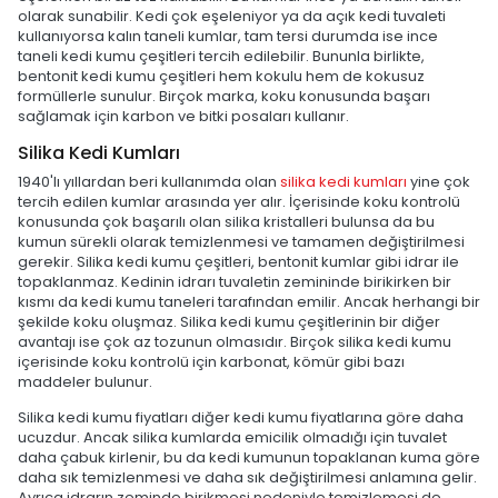
olarak sunabilir. Kedi çok eşeleniyor ya da açık kedi tuvaleti
kullanıyorsa kalın taneli kumlar, tam tersi durumda ise ince
taneli kedi kumu çeşitleri tercih edilebilir. Bununla birlikte,
bentonit kedi kumu çeşitleri hem kokulu hem de kokusuz
formüllerle sunulur. Birçok marka, koku konusunda başarı
sağlamak için karbon ve bitki posaları kullanır.
Silika Kedi Kumları
1940'lı yıllardan beri kullanımda olan
silika kedi kumları
yine çok
tercih edilen kumlar arasında yer alır. İçerisinde koku kontrolü
konusunda çok başarılı olan silika kristalleri bulunsa da bu
kumun sürekli olarak temizlenmesi ve tamamen değiştirilmesi
gerekir. Silika kedi kumu çeşitleri, bentonit kumlar gibi idrar ile
topaklanmaz. Kedinin idrarı tuvaletin zemininde birikirken bir
kısmı da kedi kumu taneleri tarafından emilir. Ancak herhangi bir
şekilde koku oluşmaz. Silika kedi kumu çeşitlerinin bir diğer
avantajı ise çok az tozunun olmasıdır. Birçok silika kedi kumu
içerisinde koku kontrolü için karbonat, kömür gibi bazı
maddeler bulunur.
Silika kedi kumu fiyatları diğer kedi kumu fiyatlarına göre daha
ucuzdur. Ancak silika kumlarda emicilik olmadığı için tuvalet
daha çabuk kirlenir, bu da kedi kumunun topaklanan kuma göre
daha sık temizlenmesi ve daha sık değiştirilmesi anlamına gelir.
Ayrıca idrarın zeminde birikmesi nedeniyle temizlemesi de