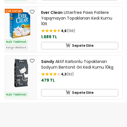
Çok Satan
Ever Clean
Litterfree Paws Patilere
Yapışmayan Topaklanan Kedi Kumu
10lt
4,6
136
1.689 TL
Hızlı Teslimat
Sepete Ekle
Kargo Bedava
Sandy
Aktif Karbonlu Topaklanan
Sodyum Bentonit Gri Kedi Kumu 10kg
4,3
82
479 TL
Sepete Ekle
Hızlı Teslimat