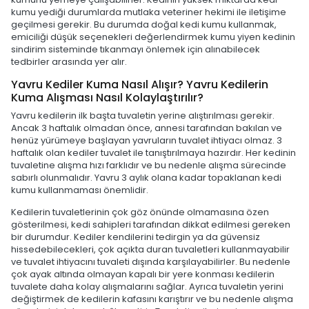
kumu yediği durumlarda mutlaka veteriner hekimi ile iletişime
geçilmesi gerekir. Bu durumda doğal kedi kumu kullanmak,
emiciliği düşük seçenekleri değerlendirmek kumu yiyen kedinin
sindirim sisteminde tıkanmayı önlemek için alınabilecek
tedbirler arasında yer alır.
Yavru Kediler Kuma Nasıl Alışır? Yavru Kedilerin
Kuma Alışması Nasıl Kolaylaştırılır?
Yavru kedilerin ilk başta tuvaletin yerine alıştırılması gerekir.
Ancak 3 haftalık olmadan önce, annesi tarafından bakılan ve
henüz yürümeye başlayan yavruların tuvalet ihtiyacı olmaz. 3
haftalık olan kediler tuvalet ile tanıştırılmaya hazırdır. Her kedinin
tuvaletine alışma hızı farklıdır ve bu nedenle alışma sürecinde
sabırlı olunmalıdır. Yavru 3 aylık olana kadar topaklanan kedi
kumu kullanmaması önemlidir.
Kedilerin tuvaletlerinin çok göz önünde olmamasına özen
gösterilmesi, kedi sahipleri tarafından dikkat edilmesi gereken
bir durumdur. Kediler kendilerini tedirgin ya da güvensiz
hissedebilecekleri, çok açıkta duran tuvaletleri kullanmayabilir
ve tuvalet ihtiyacını tuvaleti dışında karşılayabilirler. Bu nedenle
çok ayak altında olmayan kapalı bir yere konması kedilerin
tuvalete daha kolay alışmalarını sağlar. Ayrıca tuvaletin yerini
değiştirmek de kedilerin kafasını karıştırır ve bu nedenle alışma