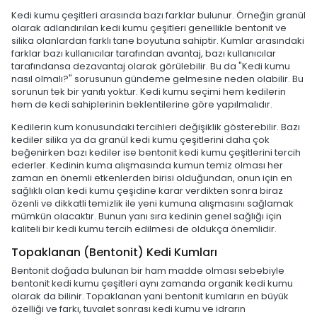
Kedi kumu çeşitleri arasında bazı farklar bulunur. Örneğin granül
olarak adlandırılan kedi kumu çeşitleri genellikle bentonit ve
silika olanlardan farklı tane boyutuna sahiptir. Kumlar arasındaki
farklar bazı kullanıcılar tarafından avantaj, bazı kullanıcılar
tarafındansa dezavantaj olarak görülebilir. Bu da "Kedi kumu
nasıl olmalı?" sorusunun gündeme gelmesine neden olabilir. Bu
sorunun tek bir yanıtı yoktur. Kedi kumu seçimi hem kedilerin
hem de kedi sahiplerinin beklentilerine göre yapılmalıdır.
Kedilerin kum konusundaki tercihleri değişiklik gösterebilir. Bazı
kediler silika ya da granül kedi kumu çeşitlerini daha çok
beğenirken bazı kediler ise bentonit kedi kumu çeşitlerini tercih
ederler. Kedinin kuma alışmasında kumun temiz olması her
zaman en önemli etkenlerden birisi olduğundan, onun için en
sağlıklı olan kedi kumu çeşidine karar verdikten sonra biraz
özenli ve dikkatli temizlik ile yeni kumuna alışmasını sağlamak
mümkün olacaktır. Bunun yanı sıra kedinin genel sağlığı için
kaliteli bir kedi kumu tercih edilmesi de oldukça önemlidir.
Topaklanan (Bentonit) Kedi Kumları
Bentonit doğada bulunan bir ham madde olması sebebiyle
bentonit kedi kumu çeşitleri aynı zamanda organik kedi kumu
olarak da bilinir. Topaklanan yani bentonit kumların en büyük
özelliği ve farkı, tuvalet sonrası kedi kumu ve idrarın