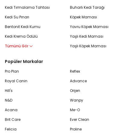
Kedi Tırmalama Tahtası
Buharlı Kedi Tarağı
Kedi Su Pınarı
Köpek Maması
Bentonit Kedi Kumu
Yavru Köpek Maması
Kedi Krema Ödülü
Yaşlı Kedi Maması
Tümünü Gör
Yaşlı Köpek Maması
Popüler Markalar
Pro Plan
Reflex
Royal Canin
Advance
Hill's
Orijen
N&D
Wanpy
Acana
Me-O
Brit Care
Ever Clean
Felicia
Proline