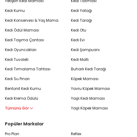
Yetişkin Kedi Maması
Kedi Tasması
Kedi Kumu
Kedi Yatağı
Kedi Konservesi & Yaş Mama
Kedi Tarağı
Kedi Ödül Maması
Kedi Otu
Kedi Taşıma Çantası
Kedi Evi
Kedi Oyuncakları
Kedi Şampuanı
Kedi Tuvaleti
Kedi Maltı
Kedi Tırmalama Tahtası
Buharlı Kedi Tarağı
Kedi Su Pınarı
Köpek Maması
Bentonit Kedi Kumu
Yavru Köpek Maması
Kedi Krema Ödülü
Yaşlı Kedi Maması
Tümünü Gör
Yaşlı Köpek Maması
Popüler Markalar
Pro Plan
Reflex