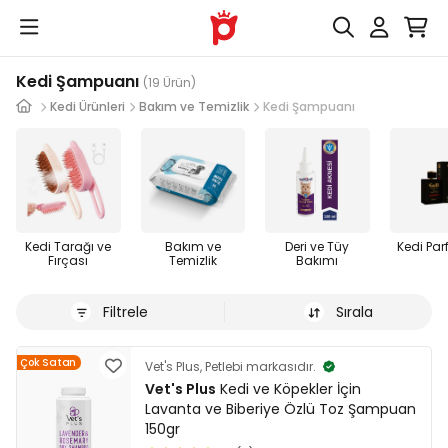
Kedi Şampuanı
(19 Ürün)
Kedi Ürünleri
Bakım ve Temizlik
Kedi Şampuanı
Kedi Tarağı ve
Bakım ve
Deri ve Tüy
Kedi Par
Fırçası
Temizlik
Bakımı
Filtrele
Sırala
Çok Satan
Vet's Plus, Petlebi markasıdır.
Vet's Plus
Kedi ve Köpekler İçin
Lavanta ve Biberiye Özlü Toz Şampuan
150gr