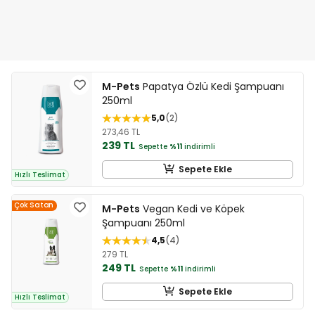
M-Pets
Papatya Özlü Kedi Şampuanı
250ml
5,0
2
273,46 TL
239 TL
Sepette
%11
indirimli
Sepete Ekle
Hızlı Teslimat
Çok Satan
M-Pets
Vegan Kedi ve Köpek
Şampuanı 250ml
4,5
4
279 TL
249 TL
Sepette
%11
indirimli
Sepete Ekle
Hızlı Teslimat