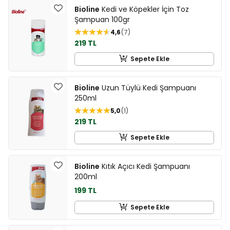
Bioline
Kedi ve Köpekler İçin Toz
Şampuan 100gr
4,6
7
219 TL
Sepete Ekle
Bioline
Uzun Tüylü Kedi Şampuanı
250ml
5,0
1
219 TL
Sepete Ekle
Bioline
Kıtık Açıcı Kedi Şampuanı
200ml
199 TL
Sepete Ekle