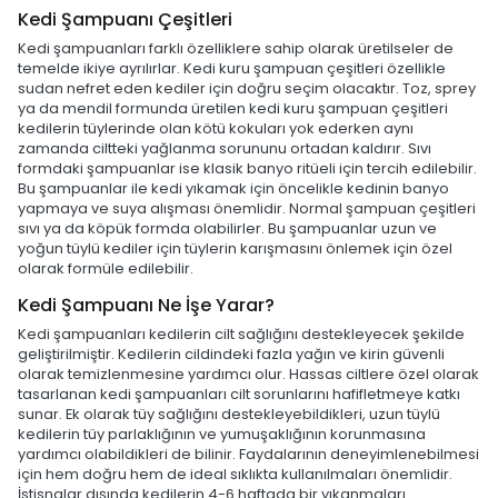
Kedi Şampuanı Çeşitleri
Kedi şampuanları farklı özelliklere sahip olarak üretilseler de
temelde ikiye ayrılırlar. Kedi kuru şampuan çeşitleri özellikle
sudan nefret eden kediler için doğru seçim olacaktır. Toz, sprey
ya da mendil formunda üretilen kedi kuru şampuan çeşitleri
kedilerin tüylerinde olan kötü kokuları yok ederken aynı
zamanda ciltteki yağlanma sorununu ortadan kaldırır. Sıvı
formdaki şampuanlar ise klasik banyo ritüeli için tercih edilebilir.
Bu şampuanlar ile kedi yıkamak için öncelikle kedinin banyo
yapmaya ve suya alışması önemlidir. Normal şampuan çeşitleri
sıvı ya da köpük formda olabilirler. Bu şampuanlar uzun ve
yoğun tüylü kediler için tüylerin karışmasını önlemek için özel
olarak formüle edilebilir.
Kedi Şampuanı Ne İşe Yarar?
Kedi şampuanları kedilerin cilt sağlığını destekleyecek şekilde
geliştirilmiştir. Kedilerin cildindeki fazla yağın ve kirin güvenli
olarak temizlenmesine yardımcı olur. Hassas ciltlere özel olarak
tasarlanan kedi şampuanları cilt sorunlarını hafifletmeye katkı
sunar. Ek olarak tüy sağlığını destekleyebildikleri, uzun tüylü
kedilerin tüy parlaklığının ve yumuşaklığının korunmasına
yardımcı olabildikleri de bilinir. Faydalarının deneyimlenebilmesi
için hem doğru hem de ideal sıklıkta kullanılmaları önemlidir.
İstisnalar dışında kedilerin 4-6 haftada bir yıkanmaları