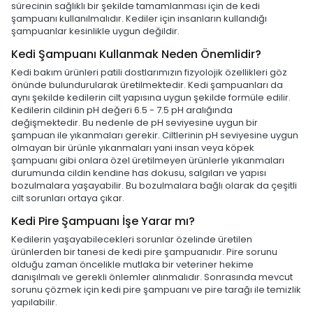
sürecinin sağlıklı bir şekilde tamamlanması için de kedi
şampuanı kullanılmalıdır. Kediler için insanların kullandığı
şampuanlar kesinlikle uygun değildir.
Kedi Şampuanı Kullanmak Neden Önemlidir?
Kedi bakım ürünleri patili dostlarımızın fizyolojik özellikleri göz
önünde bulundurularak üretilmektedir. Kedi şampuanları da
aynı şekilde kedilerin cilt yapısına uygun şekilde formüle edilir.
Kedilerin cildinin pH değeri 6.5 - 7.5 pH aralığında
değişmektedir. Bu nedenle de pH seviyesine uygun bir
şampuan ile yıkanmaları gerekir. Ciltlerinin pH seviyesine uygun
olmayan bir ürünle yıkanmaları yani insan veya köpek
şampuanı gibi onlara özel üretilmeyen ürünlerle yıkanmaları
durumunda cildin kendine has dokusu, salgıları ve yapısı
bozulmalara yaşayabilir. Bu bozulmalara bağlı olarak da çeşitli
cilt sorunları ortaya çıkar.
Kedi Pire Şampuanı İşe Yarar mı?
Kedilerin yaşayabilecekleri sorunlar özelinde üretilen
ürünlerden bir tanesi de kedi pire şampuanıdır. Pire sorunu
olduğu zaman öncelikle mutlaka bir veteriner hekime
danışılmalı ve gerekli önlemler alınmalıdır. Sonrasında mevcut
sorunu çözmek için kedi pire şampuanı ve pire tarağı ile temizlik
yapılabilir.