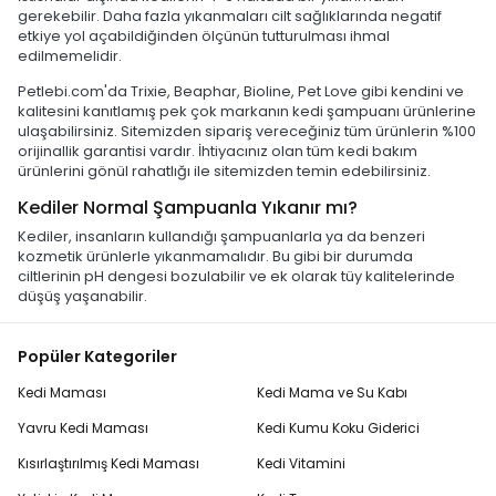
gerekebilir. Daha fazla yıkanmaları cilt sağlıklarında negatif
etkiye yol açabildiğinden ölçünün tutturulması ihmal
edilmemelidir.
Petlebi.com'da Trixie, Beaphar, Bioline, Pet Love gibi kendini ve
kalitesini kanıtlamış pek çok markanın kedi şampuanı ürünlerine
ulaşabilirsiniz. Sitemizden sipariş vereceğiniz tüm ürünlerin %100
orijinallik garantisi vardır. İhtiyacınız olan tüm kedi bakım
ürünlerini gönül rahatlığı ile sitemizden temin edebilirsiniz.
Kediler Normal Şampuanla Yıkanır mı?
Kediler, insanların kullandığı şampuanlarla ya da benzeri
kozmetik ürünlerle yıkanmamalıdır. Bu gibi bir durumda
ciltlerinin pH dengesi bozulabilir ve ek olarak tüy kalitelerinde
düşüş yaşanabilir.
Popüler Kategoriler
Kedi Maması
Kedi Mama ve Su Kabı
Yavru Kedi Maması
Kedi Kumu Koku Giderici
Kısırlaştırılmış Kedi Maması
Kedi Vitamini