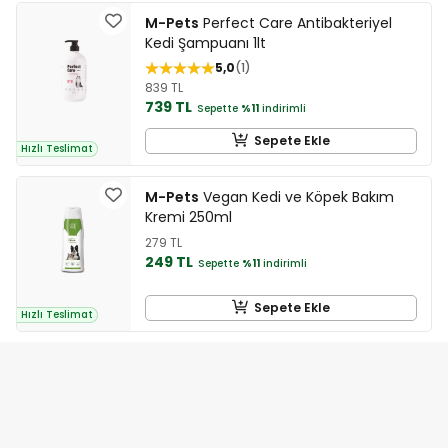
M-Pets
Perfect Care Antibakteriyel
Kedi Şampuanı 1lt
5,0
1
839 TL
739 TL
Sepette
%11
indirimli
Sepete Ekle
Hızlı Teslimat
M-Pets
Vegan Kedi ve Köpek Bakım
Kremi 250ml
279 TL
249 TL
Sepette
%11
indirimli
Sepete Ekle
Hızlı Teslimat