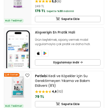
5,0
6
249 TL
175 TL
Sepette
%30
indirimli
Sepete Ekle
Hızlı Teslimat
Alışverişin En Pratik Hali
Ürün keşfetmek, sipariş vermek mobil
uygulamayla çok pratik ve daha hızlı.
Uygulamayı indir
Çok Satan
Petlebi
Kedi ve Köpekler için Su
Gerektirmeyen Yıkama ve Bakım
Eldiveni (8'li)
4,6
112
79 TL
Sepete Ekle
Hızlı Teslimat