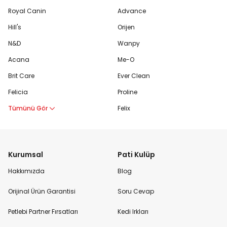
Royal Canin
Advance
Hill's
Orijen
N&D
Wanpy
Acana
Me-O
Brit Care
Ever Clean
Felicia
Proline
Tümünü Gör
Felix
Kurumsal
Pati Kulüp
Hakkımızda
Blog
Orijinal Ürün Garantisi
Soru Cevap
Petlebi Partner Fırsatları
Kedi Irkları