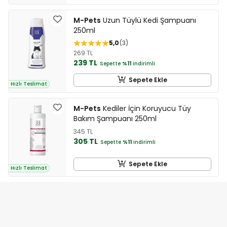
M-Pets
Uzun Tüylü Kedi Şampuanı
250ml
5,0
3
269 TL
239 TL
Sepette
%11
indirimli
Sepete Ekle
Hızlı Teslimat
M-Pets
Kediler İçin Koruyucu Tüy
Bakım Şampuanı 250ml
345 TL
305 TL
Sepette
%11
indirimli
Sepete Ekle
Hızlı Teslimat