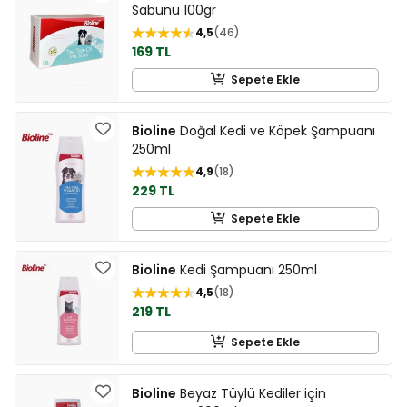
Sabunu 100gr
4,5
46
169 TL
Sepete Ekle
Bioline
Doğal Kedi ve Köpek Şampuanı
250ml
4,9
18
229 TL
Sepete Ekle
Bioline
Kedi Şampuanı 250ml
4,5
18
219 TL
Sepete Ekle
Bioline
Beyaz Tüylü Kediler için