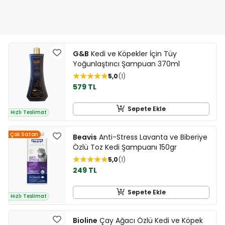
G&B
Kedi ve Köpekler İçin Tüy
Yoğunlaştırıcı Şampuan 370ml
5,0
1
579 TL
Sepete Ekle
Hızlı Teslimat
Çok Satan
Beavis
Anti-Stress Lavanta ve Biberiye
Özlü Toz Kedi Şampuanı 150gr
5,0
1
249 TL
Sepete Ekle
Hızlı Teslimat
Bioline
Çay Ağacı Özlü Kedi ve Köpek