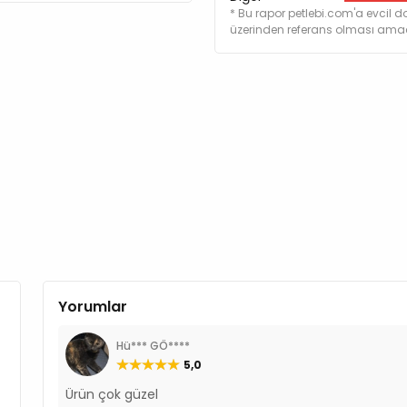
* Bu rapor petlebi.com'a evcil do
üzerinden referans olması amacı
Yorumlar
Hü*** GÖ****
5,0
Ürün çok güzel