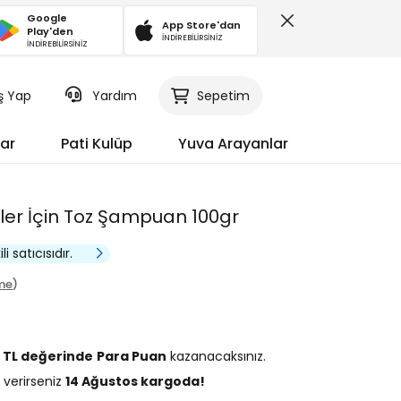
Google
App Store'dan
Play'den
İNDİREBİLİRSİNİZ
İNDİREBİLİRSİNİZ
iş Yap
Sepetim
Yardım
ar
Pati Kulüp
Yuva Arayanlar
ler İçin Toz Şampuan 100gr
li satıcısıdır.
me
6 TL değerinde
Para Puan
kazanacaksınız.
 verirseniz
14 Ağustos kargoda!