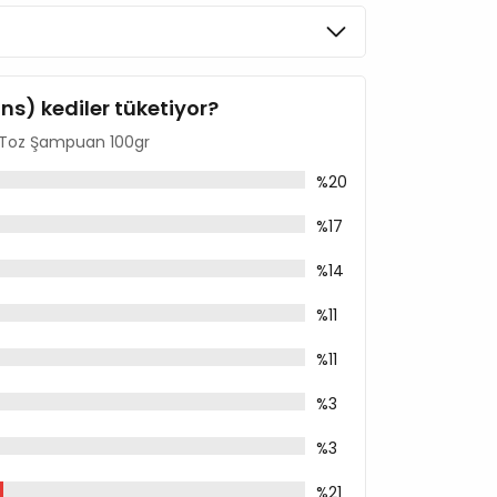
ins) kediler tüketiyor?
in Toz Şampuan 100gr
%20
%17
%14
%11
%11
%3
%3
%21