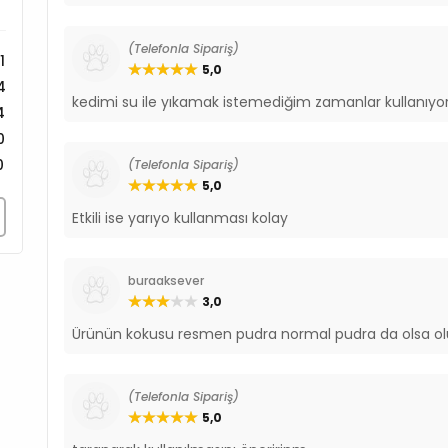
(Telefonla Sipariş)
1
5,0
4
kedimi su ile yıkamak istemediğim zamanlar kulla
4
0
0
(Telefonla Sipariş)
5,0
Etkili ise yarıyo kullanması kolay
buraaksever
3,0
Ürünün kokusu resmen pudra normal pudra da olsa ol
(Telefonla Sipariş)
5,0