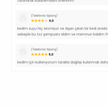
taranarak kullanılmasını öneririnm
(Telefonla Sipariş)
4,0
kedim suyu hiç sevmiyor ve dışarı çıkan bir kedi arad
sebeple bu toz şampuanı aldım ve memnun kaldım fi
(Telefonla Sipariş)
5,0
kedim için kullanıyorum tarakla dağıtıp kulanmak daha 