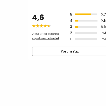
4,6
5
%7
4
%1
3
%1
2
%
7
Kullanıcı Yorumu
1
%
Yayınlanma Kriterleri
Yorum Yaz