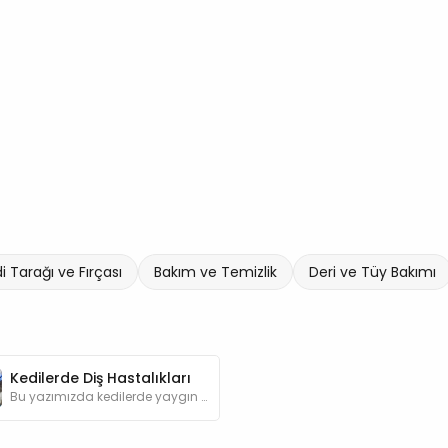
i Tarağı ve Fırçası
Bakım ve Temizlik
Deri ve Tüy Bakımı
Kedilerde Diş Hastalıkları
Bu yazımızda kedilerde yaygın görülen diş hastalıkları hakkında detaylar bulabilirsiniz.