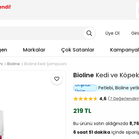
endi!
Üye Ol
Gir
gen
Markalar
Çok Satanlar
Kampanyal
nı
Bioline
Bioline Kedi Şampuanı
Bioline
Kedi ve Köpek
Orijinal
Petlebi, Bioline yetki
Ürün
4,6
7 Değerlendir
219 TL
Bu ürünü satın aldığınızda
8,7
6 saat 51 dakika
içinde sipariş