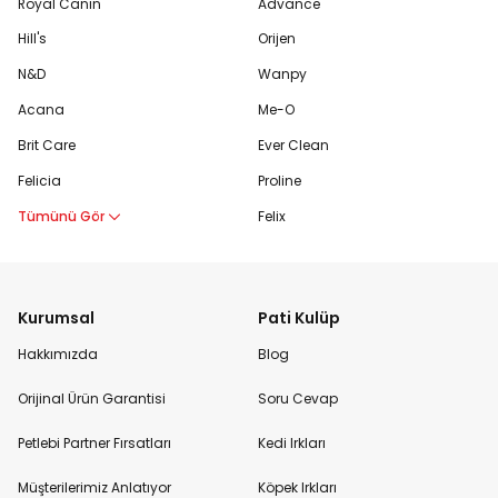
Royal Canin
Advance
Hill's
Orijen
N&D
Wanpy
Acana
Me-O
Brit Care
Ever Clean
Felicia
Proline
Tümünü Gör
Felix
Kurumsal
Pati Kulüp
Hakkımızda
Blog
Orijinal Ürün Garantisi
Soru Cevap
Petlebi Partner Fırsatları
Kedi Irkları
Müşterilerimiz Anlatıyor
Köpek Irkları