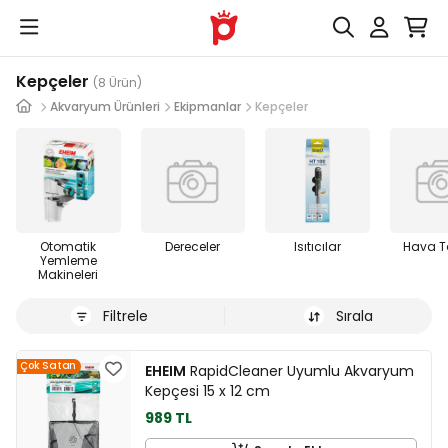
Kepçeler
(8 Ürün)
Akvaryum Ürünleri
Ekipmanlar
Kepçeler
Otomatik
Dereceler
Isıtıcılar
Hava T
Yemleme
Makineleri
Filtrele
Sırala
Çok Satan
EHEIM
RapidCleaner Uyumlu Akvaryum
Kepçesi 15 x 12 cm
989 TL