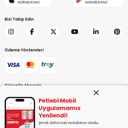
İNDİREBİLİRSİNİZ
İNDİREBİLİRSİNİZ
Bizi Takip Edin
Ödeme Yöntemleri
Güvenilir Alışveriş
Petlebi Mobil
Uygulamamız
Yenilendi!
Şimdi daha hızlı ve kullanıcı dostu
PETLEBİ EVCİL HAYVAN ÜRÜNLERİ PAZ. SAN. TİC. LTD. ŞTİ. Alaşarköy Mah.