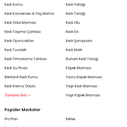
Kedi Kumu
Kedi Yatağı
Kedi Konservesi & Yaş Mama
Kedi Tarağı
Kedi Ödül Maması
Kedi Otu
Kedi Taşıma Çantası
Kedi Evi
Kedi Oyuncakları
Kedi Şampuanı
Kedi Tuvaleti
Kedi Maltı
Kedi Tırmalama Tahtası
Buharlı Kedi Tarağı
Kedi Su Pınarı
Köpek Maması
Bentonit Kedi Kumu
Yavru Köpek Maması
Kedi Krema Ödülü
Yaşlı Kedi Maması
Tümünü Gör
Yaşlı Köpek Maması
Popüler Markalar
Pro Plan
Reflex