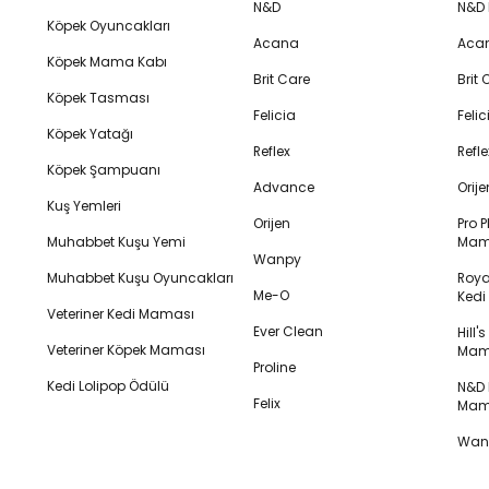
N&D
N&D
Köpek Oyuncakları
Acana
Aca
Köpek Mama Kabı
Brit Care
Brit
Köpek Tasması
Felicia
Feli
Köpek Yatağı
Reflex
Refl
Köpek Şampuanı
Advance
Orij
Kuş Yemleri
Orijen
Pro P
Muhabbet Kuşu Yemi
Mam
Wanpy
Muhabbet Kuşu Oyuncakları
Royal
Me-O
Ked
Veteriner Kedi Maması
Ever Clean
Hill'
Veteriner Köpek Maması
Mam
Proline
Kedi Lolipop Ödülü
N&D K
Felix
Mam
Wanp