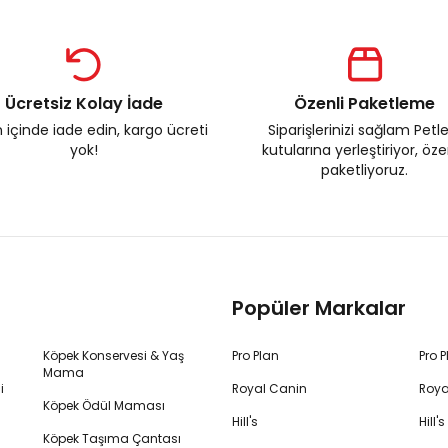
Ücretsiz Kolay İade
Özenli Paketleme
 içinde iade edin, kargo ücreti
Siparişlerinizi sağlam Petl
yok!
kutularına yerleştiriyor, öz
paketliyoruz.
Popüler Markalar
Köpek Konservesi & Yaş
Pro Plan
Pro 
Mama
i
Royal Canin
Roya
Köpek Ödül Maması
Hill's
Hill
Köpek Taşıma Çantası