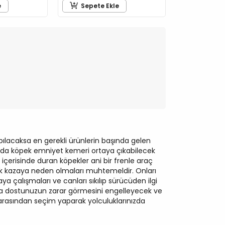
e
Sepete Ekle
apılacaksa en gerekli ürünlerin başında gelen
a da köpek emniyet kemeri ortaya çıkabilecek
içerisinde duran köpekler ani bir frenle araç
rak kazaya neden olmaları muhtemeldir. Onları
ya çalışmaları ve canları sıkılıp sürücüden ilgi
nda dostunuzun zarar görmesini engelleyecek ve
r arasından seçim yaparak yolculuklarınızda