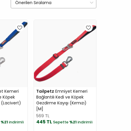
t Kemeri
Tailpetz
Emniyet Kemeri
ve Köpek
Bağlantılı Kedi ve Köpek
 (Lacivert)
Gezdirme Kayışı (Kırmızı)
[M]
569 TL
445 TL
e
%21
indirimli
Sepette
%21
indirimli