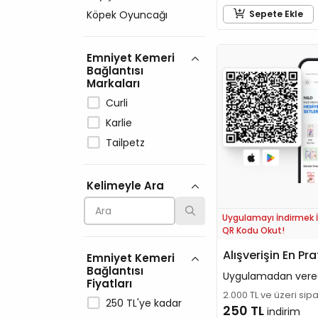
Köpek Oyuncağı
Sepete Ekle
Emniyet Kemeri
Bağlantısı
Markaları
Curli
Karlie
Tailpetz
Kelimeyle Ara
Uygulamayı İndirmek İ
QR Kodu Okut!
Alışverişin En Pra
Emniyet Kemeri
Bağlantısı
Uygulamadan vere
Fiyatları
2.000 TL ve üzeri sip
250 TL'ye kadar
250 TL
indirim