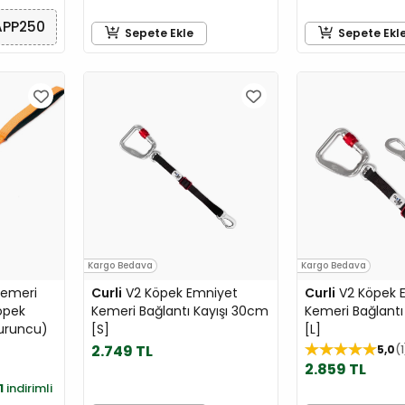
APP250
Sepete Ekle
Sepete Ekl
Kargo Bedava
Kargo Bedava
Kemeri
Curli
V2 Köpek Emniyet
Curli
V2 Köpek 
Köpek
Kemeri Bağlantı Kayışı 30cm
Kemeri Bağlantı
Turuncu)
[S]
[L]
2.749 TL
5,0
1
2.859 TL
1
indirimli