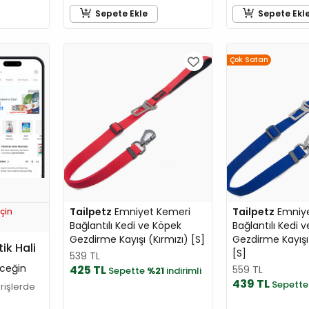
Sepete Ekle
Sepete Ekl
Çok Satan
Tailpetz
Emniyet Kemeri
Tailpetz
Emniye
çin
Bağlantılı Kedi ve Köpek
Bağlantılı Kedi 
Gezdirme Kayışı (Kırmızı) [S]
Gezdirme Kayışı
tik Hali
[S]
539 TL
ceğin
425 TL
559 TL
Sepette
%21
indirimli
439 TL
Sepett
arişlerde