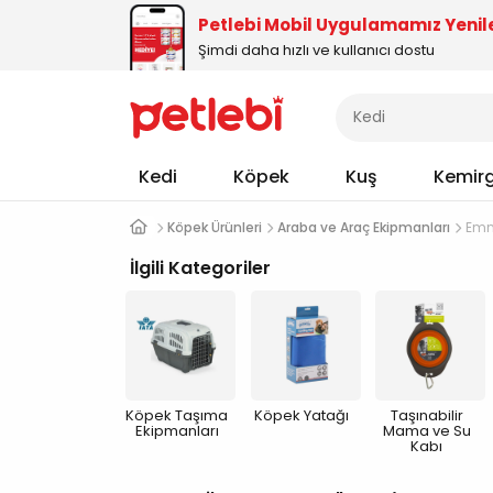
Petlebi Mobil Uygulamamız Yenil
Şimdi daha hızlı ve kullanıcı dostu
Kedi
Köpek
Kuş
Kemir
Köpek Ürünleri
Araba ve Araç Ekipmanları
Emn
İlgili Kategoriler
Köpek Taşıma
Köpek Yatağı
Taşınabilir
Ekipmanları
Mama ve Su
Kabı