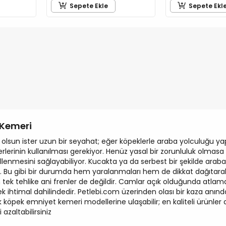
Sepete Ekle
Sepete Ekl
 Kemeri
uk olsun ister uzun bir seyahat; eğer köpeklerle araba yolculuğu y
erinin kullanılması gerekiyor. Henüz yasal bir zorunluluk olmas
lenmesini sağlayabiliyor. Kucakta ya da serbest bir şekilde araba 
lir. Bu gibi bir durumda hem yaralanmaları hem de dikkat dağıta
n tek tehlike ani frenler de değildir. Camlar açık olduğunda atlama
k ihtimal dahilindedir. Petlebi.com üzerinden olası bir kaza anı
ak köpek emniyet kemeri modellerine ulaşabilir; en kaliteli ürünle
 azaltabilirsiniz