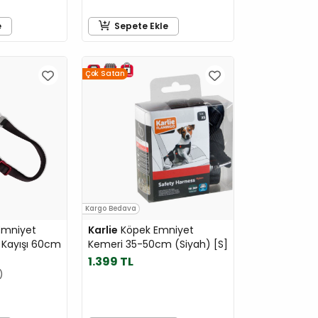
e
Sepete Ekle
Çok Satan
Kargo Bedava
Emniyet
Karlie
Köpek Emniyet
 Kayışı 60cm
Kemeri 35-50cm (Siyah) [S]
1.399 TL