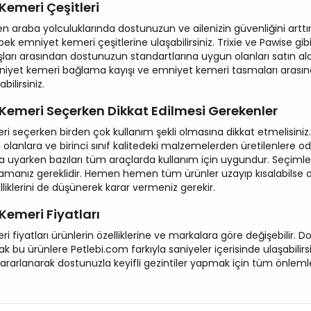
Kemeri Çeşitleri
n araba yolculuklarında dostunuzun ve ailenizin güvenliğini artt
ek emniyet kemeri çeşitlerine ulaşabilirsiniz. Trixie ve Pawise gib
ları arasından dostunuzun standartlarına uygun olanları satın alabil
iyet kemeri bağlama kayışı ve emniyet kemeri tasmaları arasında
ilirsiniz.
Kemeri Seçerken Dikkat Edilmesi Gerekenler
 seçerken birden çok kullanım şekli olmasına dikkat etmelisiniz. 
e olanlara ve birinci sınıf kalitedeki malzemelerden üretilenlere oda
 uyarken bazıları tüm araçlarda kullanım için uygundur. Seçimler
amanız gereklidir. Hemen hemen tüm ürünler uzayıp kısalabilse d
elliklerini de düşünerek karar vermeniz gerekir.
Kemeri Fiyatları
fiyatları ürünlerin özelliklerine ve markalara göre değişebilir. Dos
k bu ürünlere Petlebi.com farkıyla saniyeler içerisinde ulaşabilirsi
arlanarak dostunuzla keyifli gezintiler yapmak için tüm önlemleri 