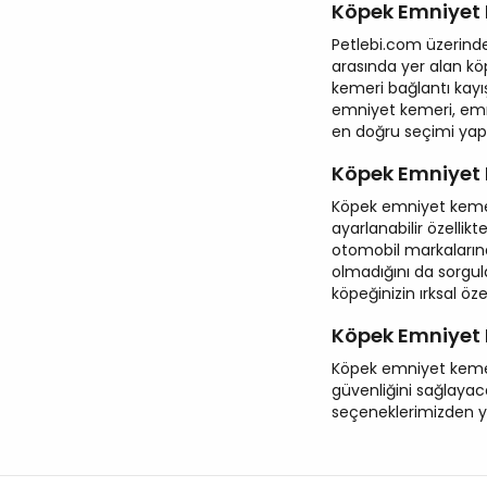
Köpek Emniyet 
Petlebi.com üzerinde
arasında yer alan köp
kemeri bağlantı kayış
emniyet kemeri, emn
en doğru seçimi yapab
Köpek Emniyet 
Köpek emniyet kemeri
ayarlanabilir özellikt
otomobil markalarına
olmadığını da sorgul
köpeğinizin ırksal öz
Köpek Emniyet 
Köpek emniyet kemeri 
güvenliğini sağlayaca
seçeneklerimizden yar