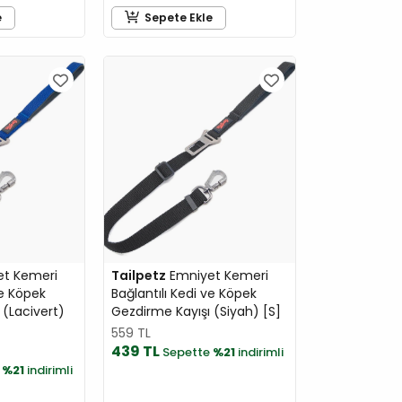
e
Sepete Ekle
t Kemeri
Tailpetz
Emniyet Kemeri
ve Köpek
Bağlantılı Kedi ve Köpek
 (Lacivert)
Gezdirme Kayışı (Siyah) [S]
559 TL
439 TL
Sepette
%21
indirimli
e
%21
indirimli