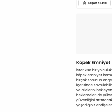
Sepete Ekle
Köpek Emniyet
İster kısa bir yolcul
köpek emniyet kemerl
birçok sorunun engel
içerisinde savrulabi
ve ailelerini bekleye
beklemeleri de yükse
güvenliğini arttırac
yaşadığınız endişeleri