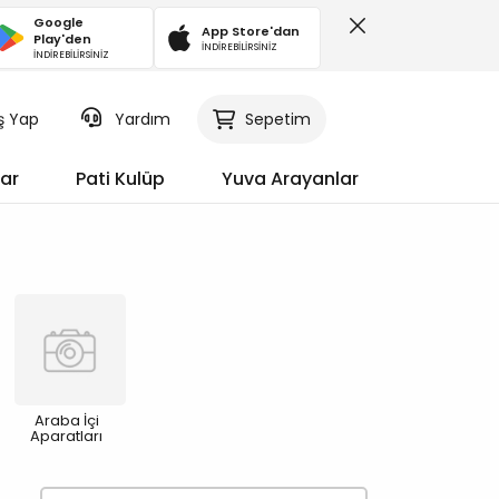
Google
App Store'dan
Play'den
İNDİREBİLİRSİNİZ
İNDİREBİLİRSİNİZ
iş Yap
Sepetim
Yardım
ar
Pati Kulüp
Yuva Arayanlar
Araba İçi
Aparatları