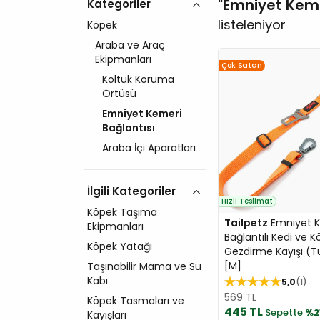
Emniyet Keme
Kategoriler
listeleniyor
Köpek
Araba ve Araç
Ekipmanları
Çok Satan
Koltuk Koruma
Örtüsü
Emniyet Kemeri
Bağlantısı
Araba İçi Aparatları
İlgili Kategoriler
Hızlı Teslimat
Köpek Taşıma
Tailpetz
Emniyet 
Ekipmanları
Bağlantılı Kedi ve 
Köpek Yatağı
Gezdirme Kayışı (
[M]
Taşınabilir Mama ve Su
Kabı
5,0
1
569 TL
Köpek Tasmaları ve
445 TL
Sepette
%2
Kayışları