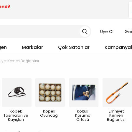
endi!
Üye Ol
Gir
gen
Markalar
Çok Satanlar
Kampanyal
iyet Kemeri Bağlantısı
Köpek
Köpek
Koltuk
Emniyet
Tasmaları ve
Oyuncağı
Koruma
Kemeri
Kayışları
Örtüsü
Bağlantısı