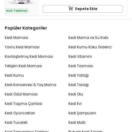
Sepete Ekle
Hızlı Teslimat
Popüler Kategoriler
Kedi Maması
Kedi Mama ve Su Kabı
Yavru Kedi Maması
Kedi Kumu Koku Giderici
Kısırlaştırılmış Kedi Maması
Kedi Vitamini
Yetişkin Kedi Maması
Kedi Tasması
Kedi Kumu
Kedi Yatağı
Kedi Konservesi & Yaş Mama
Kedi Tarağı
Kedi Ödül Maması
Kedi Otu
Kedi Taşıma Çantası
Kedi Evi
Kedi Oyuncakları
Kedi Şampuanı
Kedi Tuvaleti
Kedi Maltı
Kedi Tırmalama Tahtası
Buharlı Kedi Tarağı