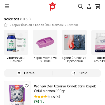
Sakatat
(1 Ürün)
Köpek Ürünleri
Köpek Ödül Maması
Sakatat
Vitamin ve Ek
Köpek Mama ve
Eğitim Ürünleri ve
Bakı
Besinler
Su Kabı
Ekipmanları
Temizlik 
Filtrele
Sırala
Wanpy
Deri Üzerine Ördek Sarılı Köpek
Ödül Maması 100gr
4,0
4
179 TL