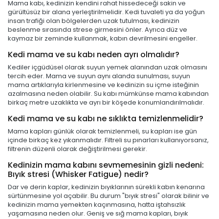
Mama kabı, kedinizin kendini rahat hissedeceği sakin ve
gürültüsüz bir alana yerleştirilmelidir. Kedi tuvaleti ya da yoğun
insan trafiği olan bölgelerden uzak tutulması, kedinizin
beslenme sırasında strese girmesini önler. Ayrıca düz ve
kaymaz bir zeminde kullanmak, kabın devrilmesini engeller.
Kedi mama ve su kabı neden ayrı olmalıdır?
Kediler içgüdüsel olarak suyun yemek alanından uzak olmasını
tercih eder. Mama ve suyun aynı alanda sunulması, suyun
mama artıklarıyla kirlenmesine ve kedinizin su içme isteğinin
azalmasına neden olabilir. Su kabı mümkünse mama kabından
birkaç metre uzaklıkta ve ayrı bir köşede konumlandırılmalıdır.
Kedi mama ve su kabı ne sıklıkta temizlenmelidir?
Mama kapları günlük olarak temizlenmeli, su kapları ise gün
içinde birkaç kez yıkanmalıdır. Filtreli su pınarları kullanıyorsanız,
filtrenin düzenli olarak değiştirilmesi gerekir.
Kedinizin mama kabını sevmemesinin gizli nedeni:
Bıyık stresi (Whisker Fatigue) nedir?
Dar ve derin kaplar, kedinizin bıyıklarının sürekli kabın kenarına
sürtünmesine yol açabilir. Bu durum "bıyık stresi" olarak bilinir ve
kedinizin mama yemekten kaçınmasına, hatta iştahsızlık
yaşamasına neden olur. Geniş ve sığ mama kapları, bıyık