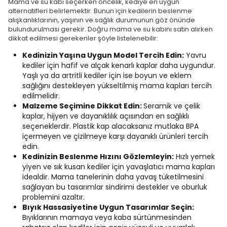
Mama ve su kabı seçerken öncelik, kediye en uygun
alternatifleri belirlemektir. Bunun için kedilerin beslenme
alışkanlıklarının, yaşının ve sağlık durumunun göz önünde
bulundurulması gerekir. Doğru mama ve su kabını satın alırken
dikkat edilmesi gerekenler şöyle listelenebilir:
Kedinizin Yaşına Uygun Model Tercih Edin:
Yavru
kediler için hafif ve alçak kenarlı kaplar daha uygundur.
Yaşlı ya da artritli kediler için ise boyun ve eklem
sağlığını destekleyen yükseltilmiş mama kapları tercih
edilmelidir.
Malzeme Seçimine Dikkat Edin:
Seramik ve çelik
kaplar, hijyen ve dayanıklılık açısından en sağlıklı
seçeneklerdir. Plastik kap alacaksanız mutlaka BPA
içermeyen ve çizilmeye karşı dayanıklı ürünleri tercih
edin.
Kedinizin Beslenme Hızını Gözlemleyin:
Hızlı yemek
yiyen ve sık kusan kediler için yavaşlatıcı mama kapları
idealdir. Mama tanelerinin daha yavaş tüketilmesini
sağlayan bu tasarımlar sindirimi destekler ve oburluk
problemini azaltır.
Bıyık Hassasiyetine Uygun Tasarımlar Seçin:
Bıyıklarının mamaya veya kaba sürtünmesinden