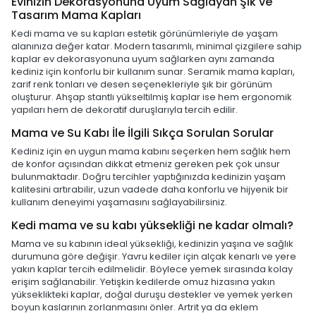
Evinizin Dekorasyonuna Uyum Sağlayan Şık ve
Tasarım Mama Kapları
Kedi mama ve su kapları estetik görünümleriyle de yaşam
alanınıza değer katar. Modern tasarımlı, minimal çizgilere sahip
kaplar ev dekorasyonuna uyum sağlarken aynı zamanda
kediniz için konforlu bir kullanım sunar. Seramik mama kapları,
zarif renk tonları ve desen seçenekleriyle şık bir görünüm
oluşturur. Ahşap stantlı yükseltilmiş kaplar ise hem ergonomik
yapıları hem de dekoratif duruşlarıyla tercih edilir.
Mama ve Su Kabı İle İlgili Sıkça Sorulan Sorular
Kediniz için en uygun mama kabını seçerken hem sağlık hem
de konfor açısından dikkat etmeniz gereken pek çok unsur
bulunmaktadır. Doğru tercihler yaptığınızda kedinizin yaşam
kalitesini artırabilir, uzun vadede daha konforlu ve hijyenik bir
kullanım deneyimi yaşamasını sağlayabilirsiniz.
Kedi mama ve su kabı yüksekliği ne kadar olmalı?
Mama ve su kabının ideal yüksekliği, kedinizin yaşına ve sağlık
durumuna göre değişir. Yavru kediler için alçak kenarlı ve yere
yakın kaplar tercih edilmelidir. Böylece yemek sırasında kolay
erişim sağlanabilir. Yetişkin kedilerde omuz hizasına yakın
yükseklikteki kaplar, doğal duruşu destekler ve yemek yerken
boyun kaslarının zorlanmasını önler. Artrit ya da eklem