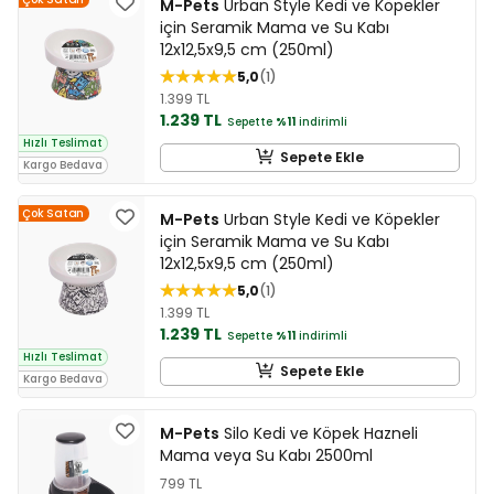
M-Pets
Urban Style Kedi ve Köpekler
için Seramik Mama ve Su Kabı
12x12,5x9,5 cm (250ml)
5,0
1
1.399 TL
1.239 TL
Sepette
%11
indirimli
Hızlı Teslimat
Sepete Ekle
Kargo Bedava
Çok Satan
M-Pets
Urban Style Kedi ve Köpekler
için Seramik Mama ve Su Kabı
12x12,5x9,5 cm (250ml)
5,0
1
1.399 TL
1.239 TL
Sepette
%11
indirimli
Hızlı Teslimat
Sepete Ekle
Kargo Bedava
M-Pets
Silo Kedi ve Köpek Hazneli
Mama veya Su Kabı 2500ml
799 TL