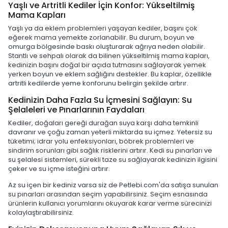
Yaşlı ve Artritli Kediler İçin Konfor: Yükseltilmiş
Mama Kapları
Yaşlı ya da eklem problemleri yaşayan kediler, başını çok
eğerek mama yemekte zorlanabilir. Bu durum, boyun ve
omurga bölgesinde baskı oluşturarak ağrıya neden olabilir.
Stantlı ve sehpalı olarak da bilinen yükseltilmiş mama kapları,
kedinizin başını doğal bir açıda tutmasını sağlayarak yemek
yerken boyun ve eklem sağlığını destekler. Bu kaplar, özellikle
artritli kedilerde yeme konforunu belirgin şekilde artırır.
Kedinizin Daha Fazla Su İçmesini Sağlayın: Su
Şelaleleri ve Pınarlarının Faydaları
Kediler, doğaları gereği durağan suya karşı daha temkinli
davranır ve çoğu zaman yeterli miktarda su içmez. Yetersiz su
tüketimi; idrar yolu enfeksiyonları, böbrek problemleri ve
sindirim sorunları gibi sağlık risklerini artırır. Kedi su pınarları ve
su şelalesi sistemleri, sürekli taze su sağlayarak kedinizin ilgisini
çeker ve su içme isteğini artırır.
Az su içen bir kediniz varsa siz de Petlebi.com'da satışa sunulan
su pınarları arasından seçim yapabilirsiniz. Seçim esnasında
ürünlerin kullanıcı yorumlarını okuyarak karar verme sürecinizi
kolaylaştırabilirsiniz.