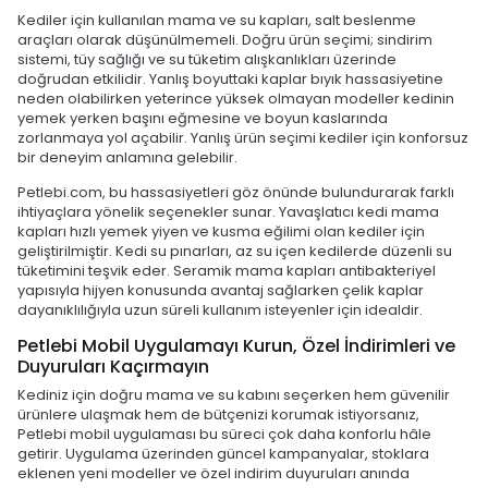
Kediler için kullanılan mama ve su kapları, salt beslenme
araçları olarak düşünülmemeli. Doğru ürün seçimi; sindirim
sistemi, tüy sağlığı ve su tüketim alışkanlıkları üzerinde
doğrudan etkilidir. Yanlış boyuttaki kaplar bıyık hassasiyetine
neden olabilirken yeterince yüksek olmayan modeller kedinin
yemek yerken başını eğmesine ve boyun kaslarında
zorlanmaya yol açabilir. Yanlış ürün seçimi kediler için konforsuz
bir deneyim anlamına gelebilir.
Petlebi.com, bu hassasiyetleri göz önünde bulundurarak farklı
ihtiyaçlara yönelik seçenekler sunar. Yavaşlatıcı kedi mama
kapları hızlı yemek yiyen ve kusma eğilimi olan kediler için
geliştirilmiştir. Kedi su pınarları, az su içen kedilerde düzenli su
tüketimini teşvik eder. Seramik mama kapları antibakteriyel
yapısıyla hijyen konusunda avantaj sağlarken çelik kaplar
dayanıklılığıyla uzun süreli kullanım isteyenler için idealdir.
Petlebi Mobil Uygulamayı Kurun, Özel İndirimleri ve
Duyuruları Kaçırmayın
Kediniz için doğru mama ve su kabını seçerken hem güvenilir
ürünlere ulaşmak hem de bütçenizi korumak istiyorsanız,
Petlebi mobil uygulaması bu süreci çok daha konforlu hâle
getirir. Uygulama üzerinden güncel kampanyalar, stoklara
eklenen yeni modeller ve özel indirim duyuruları anında