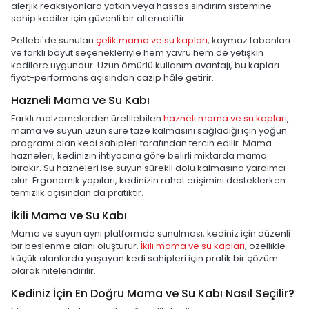
alerjik reaksiyonlara yatkın veya hassas sindirim sistemine
sahip kediler için güvenli bir alternatiftir.
Petlebi'de sunulan
çelik mama ve su kapları
, kaymaz tabanları
ve farklı boyut seçenekleriyle hem yavru hem de yetişkin
kedilere uygundur. Uzun ömürlü kullanım avantajı, bu kapları
fiyat-performans açısından cazip hâle getirir.
Hazneli Mama ve Su Kabı
Farklı malzemelerden üretilebilen
hazneli mama ve su kapları
,
mama ve suyun uzun süre taze kalmasını sağladığı için yoğun
programı olan kedi sahipleri tarafından tercih edilir. Mama
hazneleri, kedinizin ihtiyacına göre belirli miktarda mama
bırakır. Su hazneleri ise suyun sürekli dolu kalmasına yardımcı
olur. Ergonomik yapıları, kedinizin rahat erişimini desteklerken
temizlik açısından da pratiktir.
İkili Mama ve Su Kabı
Mama ve suyun aynı platformda sunulması, kediniz için düzenli
bir beslenme alanı oluşturur.
İkili mama ve su kapları
, özellikle
küçük alanlarda yaşayan kedi sahipleri için pratik bir çözüm
olarak nitelendirilir.
Kediniz İçin En Doğru Mama ve Su Kabı Nasıl Seçilir?