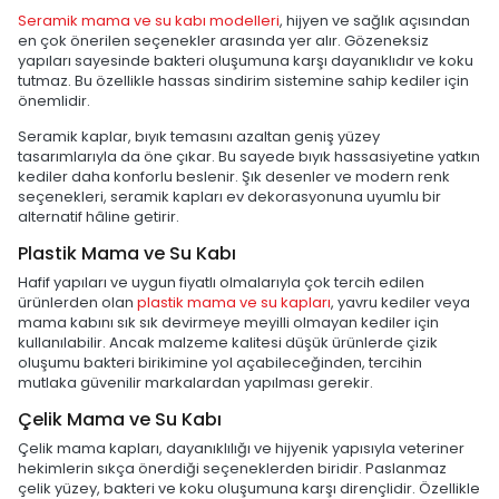
Seramik mama ve su kabı modelleri
, hijyen ve sağlık açısından
en çok önerilen seçenekler arasında yer alır. Gözeneksiz
yapıları sayesinde bakteri oluşumuna karşı dayanıklıdır ve koku
tutmaz. Bu özellikle hassas sindirim sistemine sahip kediler için
önemlidir.
Seramik kaplar, bıyık temasını azaltan geniş yüzey
tasarımlarıyla da öne çıkar. Bu sayede bıyık hassasiyetine yatkın
kediler daha konforlu beslenir. Şık desenler ve modern renk
seçenekleri, seramik kapları ev dekorasyonuna uyumlu bir
alternatif hâline getirir.
Plastik Mama ve Su Kabı
Hafif yapıları ve uygun fiyatlı olmalarıyla çok tercih edilen
ürünlerden olan
plastik mama ve su kapları
, yavru kediler veya
mama kabını sık sık devirmeye meyilli olmayan kediler için
kullanılabilir. Ancak malzeme kalitesi düşük ürünlerde çizik
oluşumu bakteri birikimine yol açabileceğinden, tercihin
mutlaka güvenilir markalardan yapılması gerekir.
Çelik Mama ve Su Kabı
Çelik mama kapları, dayanıklılığı ve hijyenik yapısıyla veteriner
hekimlerin sıkça önerdiği seçeneklerden biridir. Paslanmaz
çelik yüzey, bakteri ve koku oluşumuna karşı dirençlidir. Özellikle