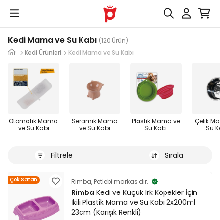
Kedi Mama ve Su Kabı
(120 Ürün)
Kedi Ürünleri
Kedi Mama ve Su Kabı
Otomatik Mama
Seramik Mama
Plastik Mama ve
Çelik M
ve Su Kabı
ve Su Kabı
Su Kabı
Su K
Filtrele
Sırala
Çok Satan
Rimba, Petlebi markasıdır.
Rimba
Kedi ve Küçük Irk Köpekler İçin
İkili Plastik Mama ve Su Kabı 2x200ml
23cm (Karışık Renkli)