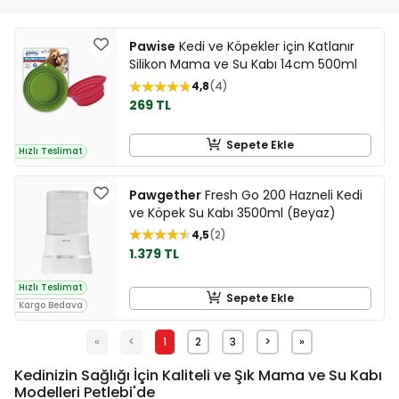
Pawise
Kedi ve Köpekler için Katlanır
Silikon Mama ve Su Kabı 14cm 500ml
4,8
4
269 TL
Sepete Ekle
Hızlı Teslimat
Pawgether
Fresh Go 200 Hazneli Kedi
ve Köpek Su Kabı 3500ml (Beyaz)
4,5
2
1.379 TL
Hızlı Teslimat
Sepete Ekle
Kargo Bedava
«
<
1
2
3
>
»
Kedinizin Sağlığı İçin Kaliteli ve Şık Mama ve Su Kabı
Modelleri Petlebi'de