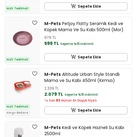
Sepete Ekle
Hızlı Teslimat
M-Pets
Petjoy Flatty Seramik Kedi ve
Köpek Mama Ve Su Kabı 500ml (Mor)
679 TL
599 TL
Sepette
%11
indirimli
Sepete Ekle
Hızlı Teslimat
M-Pets
Altitude Urban Style Standlı
Mama ve Su Kabı 450ml (Kırmızı)
2.339 TL
2.079 TL
Sepette
%11
indirimli
Son
83
Günün En Düşük Fiyatı
Hızlı Teslimat
Sepete Ekle
Kargo Bedava
M-Pets
Kedi ve Köpek Hazneli Su Kabı
2500ml