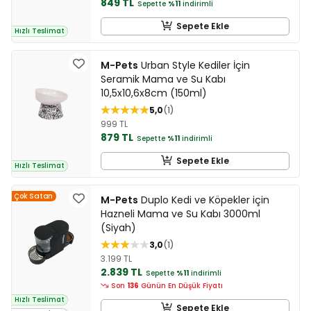
849 TL
Sepette
%11
indirimli
Sepete Ekle
Hızlı Teslimat
M-Pets
Urban Style Kediler İçin
Seramik Mama ve Su Kabı
10,5x10,6x8cm (150ml)
5,0
1
999 TL
879 TL
Sepette
%11
indirimli
Sepete Ekle
Hızlı Teslimat
Çok Satan
M-Pets
Duplo Kedi ve Köpekler için
Hazneli Mama ve Su Kabı 3000ml
(Siyah)
3,0
1
3.199 TL
2.839 TL
Sepette
%11
indirimli
Son
136
Günün En Düşük Fiyatı
Hızlı Teslimat
Sepete Ekle