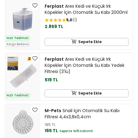
Ferplast
Ares Kedi ve Küçük Irk
Köpekler İçin Otomatik Su Kabı 2000ml
5,0
1
2.859 TL
Hızlı Teslimat
Sepete Ekle
Kargo Bedava
Ferplast
Ares Kedi ve Küçük Irk
Köpekler İçin Otomatik Su Kabı Yedek
Filtresi (3'lü)
519 TL
Sepete Ekle
Hızlı Teslimat
M-Pets
Snail İçin Otomatik Su Kabı
Filtresi 4,4x3,8x0,4cm
185 TL
165 TL
Sepette
%11
indirimli