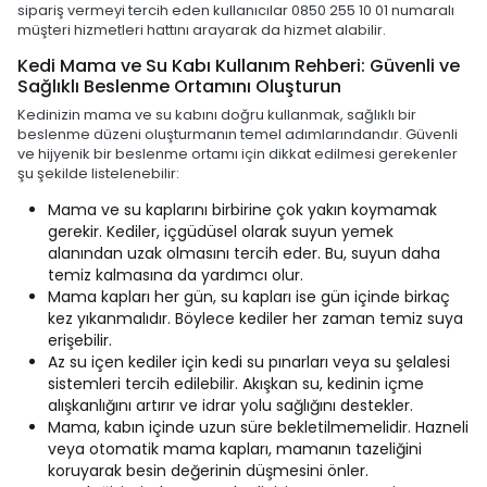
sipariş vermeyi tercih eden kullanıcılar 0850 255 10 01 numaralı
müşteri hizmetleri hattını arayarak da hizmet alabilir.
Kedi Mama ve Su Kabı Kullanım Rehberi: Güvenli ve
Sağlıklı Beslenme Ortamını Oluşturun
Kedinizin mama ve su kabını doğru kullanmak, sağlıklı bir
beslenme düzeni oluşturmanın temel adımlarındandır. Güvenli
ve hijyenik bir beslenme ortamı için dikkat edilmesi gerekenler
şu şekilde listelenebilir:
Mama ve su kaplarını birbirine çok yakın koymamak
gerekir. Kediler, içgüdüsel olarak suyun yemek
alanından uzak olmasını tercih eder. Bu, suyun daha
temiz kalmasına da yardımcı olur.
Mama kapları her gün, su kapları ise gün içinde birkaç
kez yıkanmalıdır. Böylece kediler her zaman temiz suya
erişebilir.
Az su içen kediler için kedi su pınarları veya su şelalesi
sistemleri tercih edilebilir. Akışkan su, kedinin içme
alışkanlığını artırır ve idrar yolu sağlığını destekler.
Mama, kabın içinde uzun süre bekletilmemelidir. Hazneli
veya otomatik mama kapları, mamanın tazeliğini
koruyarak besin değerinin düşmesini önler.