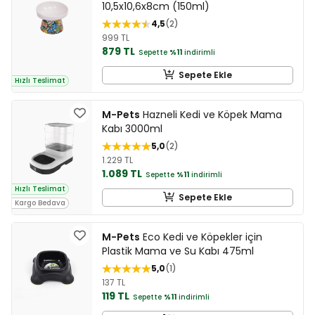
10,5x10,6x8cm (150ml)
4,5
2
999 TL
879 TL
Sepette
%11
indirimli
Sepete Ekle
Hızlı Teslimat
M-Pets
Hazneli Kedi ve Köpek Mama
Kabı 3000ml
5,0
2
1.229 TL
1.089 TL
Sepette
%11
indirimli
Hızlı Teslimat
Sepete Ekle
Kargo Bedava
M-Pets
Eco Kedi ve Köpekler için
Plastik Mama ve Su Kabı 475ml
5,0
1
137 TL
119 TL
Sepette
%11
indirimli