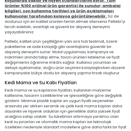
koşullarda saklar ve hijyen standartlarını korur. Tüm
ürünler %100 orijinal ürün garantisi ile sunulur; ambalaj
bilgileri, son kullanma tarihleri ve ürün açıklamaları
kullanıcılar tarafından kolayca görüntülenebilir.
Siz de
dostunuz için en kaliteli ürünleri temin etmek isterseniz Petlebi'yi
tercih edebilir, avantajlı ve güvenli bir alışveriş deneyimi
yaşayabilirsiniz.
Petlebi, kaliteli ürün çeşitliliğinin yanı sıra hızlı teslimat, özenli
paketleme ve iade kolaylığı gibi avantajlarla güvenilir bir
alışveriş deneyimi sunar. Mobil uygulaması, kampanya ve
indirimleri anında takip etme, favori ürünleri listeleme ve fiyat
değişimlerini öğrenme imkânı sağlar. Kullanıcı yorumları ve
detaylı açıklamalar, doğru ürün seçimini kolaylaştırırken düzenli
kampanyalar bütçe dostu bir alışveriş yapma fırsatı oluşturur.
Kedi Mama ve Su Kabı Fiyatları
Kedi mama ve su kaplarının fiyatları; kullanılan malzeme
kalitesine, tasarım özelliklerine ve işlevselliğine göre değişiklik
gösterir. Minimal plastik kaplar en uygun fiyatlı seçenekler
arasında yer alırken seramik ve çelik kedi mama kapları daha
dayanıklı ve hijyenik oldukları için genellikle daha yüksek fiyat
aralığına sahip olabilir. Su tüketimini artırmaya yardımcı olan
kedi su pınarları ve otomatik mama kapları ise teknolojik
özellikleri nedeniyle standart modellere göre daha farklı bir fiyat