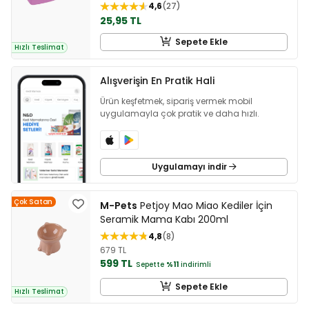
4,6
27
25,95 TL
Sepete Ekle
Hızlı Teslimat
Alışverişin En Pratik Hali
Ürün keşfetmek, sipariş vermek mobil
uygulamayla çok pratik ve daha hızlı.
Uygulamayı indir
Çok Satan
M-Pets
Petjoy Mao Miao Kediler İçin
Seramik Mama Kabı 200ml
4,8
8
679 TL
599 TL
Sepette
%11
indirimli
Sepete Ekle
Hızlı Teslimat