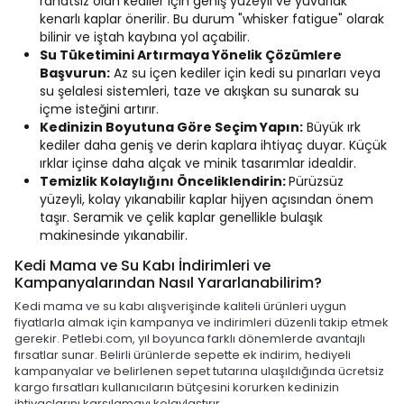
rahatsız olan kediler için geniş yüzeyli ve yuvarlak
kenarlı kaplar önerilir. Bu durum "whisker fatigue" olarak
bilinir ve iştah kaybına yol açabilir.
Su Tüketimini Artırmaya Yönelik Çözümlere
Başvurun:
Az su içen kediler için kedi su pınarları veya
su şelalesi sistemleri, taze ve akışkan su sunarak su
içme isteğini artırır.
Kedinizin Boyutuna Göre Seçim Yapın:
Büyük ırk
kediler daha geniş ve derin kaplara ihtiyaç duyar. Küçük
ırklar içinse daha alçak ve minik tasarımlar idealdir.
Temizlik Kolaylığını Önceliklendirin:
Pürüzsüz
yüzeyli, kolay yıkanabilir kaplar hijyen açısından önem
taşır. Seramik ve çelik kaplar genellikle bulaşık
makinesinde yıkanabilir.
Kedi Mama ve Su Kabı İndirimleri ve
Kampanyalarından Nasıl Yararlanabilirim?
Kedi mama ve su kabı alışverişinde kaliteli ürünleri uygun
fiyatlarla almak için kampanya ve indirimleri düzenli takip etmek
gerekir. Petlebi.com, yıl boyunca farklı dönemlerde avantajlı
fırsatlar sunar. Belirli ürünlerde sepette ek indirim, hediyeli
kampanyalar ve belirlenen sepet tutarına ulaşıldığında ücretsiz
kargo fırsatları kullanıcıların bütçesini korurken kedinizin
ihtiyaçlarını karşılamayı kolaylaştırır.