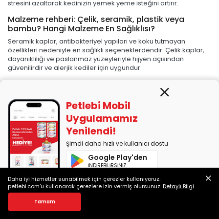
stresini azaltarak kedinizin yemek yeme isteğini artırır.
Malzeme rehberi: Çelik, seramik, plastik veya
bambu? Hangi Malzeme En Sağlıklısı?
Seramik kaplar, antibakteriyel yapıları ve koku tutmayan
özellikleri nedeniyle en sağlıklı seçeneklerdendir. Çelik kaplar,
dayanıklılığı ve paslanmaz yüzeyleriyle hijyen açısından
güvenilirdir ve alerjik kediler için uygundur.
Plastik kaplar, yalnızca BPA içermeyen ve kaliteli malzemeden
üretilmişse güvenlidir. Çizik oluşan yüzeylerde bakteri birikebilir.
Bambu kaplar ise doğal bir alternatif olmakla birlikte
Petlebi Mobil
kaplamasız olanlar uzun süreli su teması nedeniyle
Uygulamamız
dayanıklılığını kaybedebilir.
Yenilendi!
Mama ve su kabı yan yana mı durmalı?
Şimdi daha hızlı ve kullanıcı dostu
Az önce de vurgulandığı gibi mama ve su kabının yan yana
konumlandırılması önerilmez. Suyun mama alanından ayrı
Google Play'den
olması, suyun daha taze kalmasına yardımcı olur ve kedinizin su
İNDİREBİLİRSİNİZ
içme isteğini artırır.
Daha iyi hizmetler sunabilmek için çerezler kullanıyoruz.
App Store'dan
petlebi.com'u kullanarak çerezlere izin vermiş olursunuz.
Detaylı Bilgi
Otomatik (Akıllı) mama ve su kaplarının avantajları
İNDİREBİLİRSİNİZ
nelerdir?
Tamam
Otomatik kaplar, özellikle yoğun programı olan kedi sahipleri