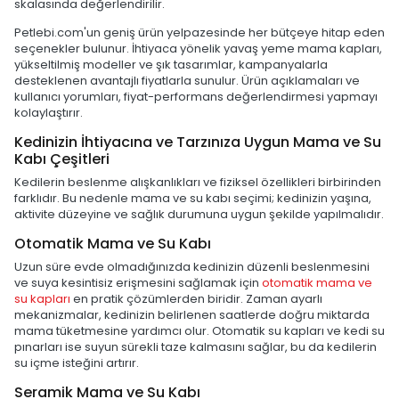
skalasında değerlendirilir.
Petlebi.com'un geniş ürün yelpazesinde her bütçeye hitap eden
seçenekler bulunur. İhtiyaca yönelik yavaş yeme mama kapları,
yükseltilmiş modeller ve şık tasarımlar, kampanyalarla
desteklenen avantajlı fiyatlarla sunulur. Ürün açıklamaları ve
kullanıcı yorumları, fiyat-performans değerlendirmesi yapmayı
kolaylaştırır.
Kedinizin İhtiyacına ve Tarzınıza Uygun Mama ve Su
Kabı Çeşitleri
Kedilerin beslenme alışkanlıkları ve fiziksel özellikleri birbirinden
farklıdır. Bu nedenle mama ve su kabı seçimi; kedinizin yaşına,
aktivite düzeyine ve sağlık durumuna uygun şekilde yapılmalıdır.
Otomatik Mama ve Su Kabı
Uzun süre evde olmadığınızda kedinizin düzenli beslenmesini
ve suya kesintisiz erişmesini sağlamak için
otomatik mama ve
su kapları
en pratik çözümlerden biridir. Zaman ayarlı
mekanizmalar, kedinizin belirlenen saatlerde doğru miktarda
mama tüketmesine yardımcı olur. Otomatik su kapları ve kedi su
pınarları ise suyun sürekli taze kalmasını sağlar, bu da kedilerin
su içme isteğini artırır.
Seramik Mama ve Su Kabı