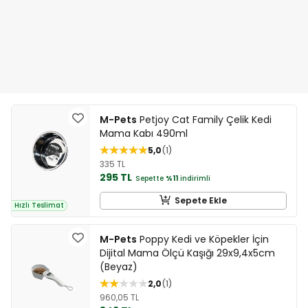
M-Pets
Petjoy Cat Family Çelik Kedi
Mama Kabı 490ml
5,0
1
335 TL
295 TL
Sepette
%11
indirimli
Sepete Ekle
Hızlı Teslimat
M-Pets
Poppy Kedi ve Köpekler İçin
Dijital Mama Ölçü Kaşığı 29x9,4x5cm
(Beyaz)
2,0
1
960,05 TL