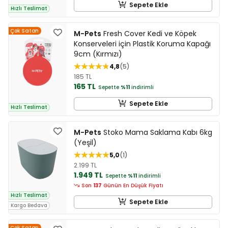
Sepete Ekle
Hızlı Teslimat
Çok Satan
M-Pets
Fresh Cover Kedi ve Köpek
Konserveleri için Plastik Koruma Kapağı
9cm (Kırmızı)
4,8
5
185 TL
165 TL
Sepette
%11
indirimli
Sepete Ekle
Hızlı Teslimat
M-Pets
Stoko Mama Saklama Kabı 6kg
(Yeşil)
5,0
1
2.199 TL
1.949 TL
Sepette
%11
indirimli
Son
137
Günün En Düşük Fiyatı
Hızlı Teslimat
Sepete Ekle
Kargo Bedava
Çok Satan