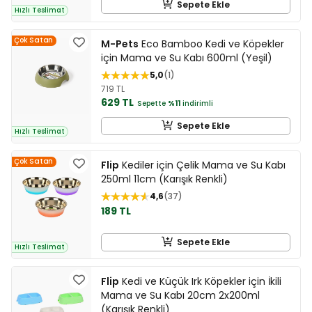
Sepete Ekle
Hızlı Teslimat
Çok Satan
M-Pets
Eco Bamboo Kedi ve Köpekler
için Mama ve Su Kabı 600ml (Yeşil)
5,0
1
719 TL
629 TL
Sepette
%11
indirimli
Sepete Ekle
Hızlı Teslimat
Çok Satan
Flip
Kediler için Çelik Mama ve Su Kabı
250ml 11cm (Karışık Renkli)
4,6
37
189 TL
Sepete Ekle
Hızlı Teslimat
Flip
Kedi ve Küçük Irk Köpekler için İkili
Mama ve Su Kabı 20cm 2x200ml
(Karışık Renkli)