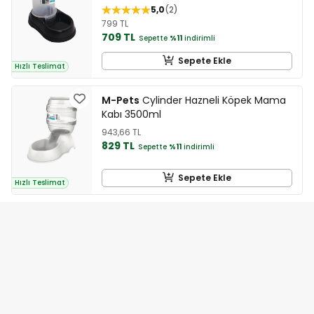
5,0
2
799 TL
709 TL
Sepette
%11
indirimli
Sepete Ekle
Hızlı Teslimat
M-Pets
Cylinder Hazneli Köpek Mama
Kabı 3500ml
943,66 TL
829 TL
Sepette
%11
indirimli
Sepete Ekle
Hızlı Teslimat