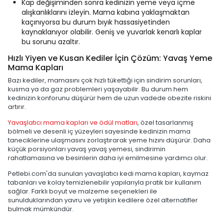
Kap değişiminden sonra kedinizin yeme veya içme
alışkanlıklarını izleyin. Mama kabına yaklaşmaktan
kaçınıyorsa bu durum bıyık hassasiyetinden
kaynaklanıyor olabilir. Geniş ve yuvarlak kenarlı kaplar
bu sorunu azaltır.
Hızlı Yiyen ve Kusan Kediler İçin Çözüm: Yavaş Yeme
Mama Kapları
Bazı kediler, mamasını çok hızlı tükettiği için sindirim sorunları,
kusma ya da gaz problemleri yaşayabilir. Bu durum hem
kedinizin konforunu düşürür hem de uzun vadede obezite riskini
artırır.
Yavaşlatıcı mama kapları ve ödül matları
, özel tasarlanmış
bölmeli ve desenli iç yüzeyleri sayesinde kedinizin mama
taneciklerine ulaşmasını zorlaştırarak yeme hızını düşürür. Daha
küçük porsiyonları yavaş yavaş yemesi, sindirimin
rahatlamasına ve besinlerin daha iyi emilmesine yardımcı olur.
Petlebi.com'da sunulan yavaşlatıcı kedi mama kapları, kaymaz
tabanları ve kolay temizlenebilir yapılarıyla pratik bir kullanım
sağlar. Farklı boyut ve malzeme seçenekleri ile
sunulduklarından yavru ve yetişkin kedilere özel alternatifler
bulmak mümkündür.