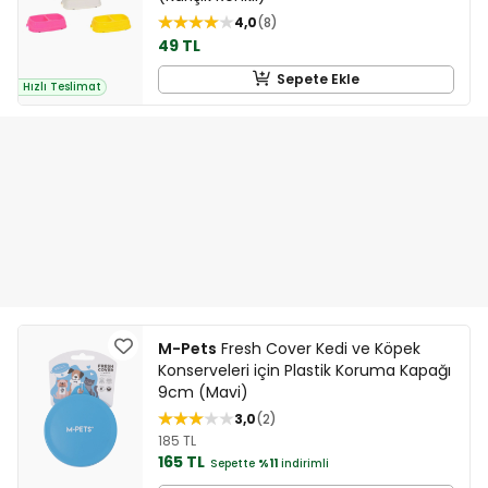
4,0
8
49 TL
Sepete Ekle
Hızlı Teslimat
M-Pets
Fresh Cover Kedi ve Köpek
Konserveleri için Plastik Koruma Kapağı
9cm (Mavi)
3,0
2
185 TL
165 TL
Sepette
%11
indirimli