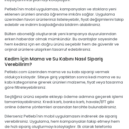
Petlebi'nin mobil uygulaması, kampanyaları ve stoklara yeni
eklenen ürünleri anında öğrenme imkânı sağlar. Uygulama
üzerinden favori ürünlerinizi listeleyebilir, fiyat değişimlerini takip
edebilir ve indirim başladığında bildirim alabilirsiniz.
Bülten aboneliği oluşturarak yeni kampanya duyurularından
erken haberdar olmak mümkündür. Bu avantajlar sayesinde
hem kediniz için en doğru ürünü seçebilir hem de güvenilir ve
orijinal ürünlere ulaşırken tasarruf edebilirsiniz.
Kedim İçin Mama ve Su Kabını Nasıl Sipariş
Verebilirim?
Petlebi.com üzerinden mama ve su kabı siparişi vermek
oldukça kolaydır. Siteye giriş yaptıktan sonra kedi mama ve su
kabı kategorisine girerek ürünleri malzeme, fiyat veya tasarıma
göre filtreleyebilirsiniz.
Seçtiğiniz ürünü sepete ekleyip ödeme adımına geçerek işlemi
tamamlayabilirsiniz. Kredi kartı, banka kartı, havale/EFT gibi
online ödeme yöntemleri arasından tercihte bulunabilirsiniz.
Dilerseniz Petlebi'nin mobil uygulamasını indirerek de sipariş
verebilirsiniz. Uygulama, hem kampanyaları takip etmeyi hem
de hızlı sipariş oluşturmayı kolaylaştırır. Ek olarak telefonla