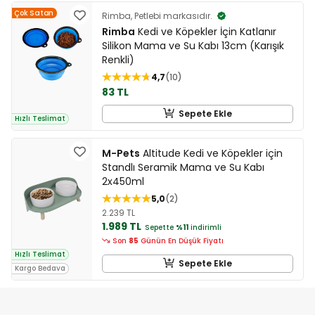
Çok Satan
Rimba, Petlebi markasıdır.
Rimba
Kedi ve Köpekler İçin Katlanır
Silikon Mama ve Su Kabı 13cm (Karışık
Renkli)
4,7
10
83 TL
Sepete Ekle
Hızlı Teslimat
M-Pets
Altitude Kedi ve Köpekler için
Standlı Seramik Mama ve Su Kabı
2x450ml
5,0
2
2.239 TL
1.989 TL
Sepette
%11
indirimli
Son
85
Günün En Düşük Fiyatı
Hızlı Teslimat
Sepete Ekle
Kargo Bedava