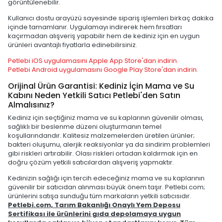
görüntülenebilir.
Kullanıcı dostu arayüzü sayesinde sipariş işlemleri birkaç dakika
içinde tamamlanır. Uygulamayı indirerek hem fırsatları
kaçırmadan alışveriş yapabilir hem de kediniz için en uygun
ürünleri avantajlı fiyatlarla edinebilirsiniz.
Petlebi iOS uygulamasını Apple App Store'dan indirin.
Petlebi Android uygulamasını Google Play Store'dan indirin.
Orijinal Ürün Garantisi: Kediniz İçin Mama ve Su
Kabını Neden Yetkili Satıcı Petlebi'den Satın
Almalısınız?
Kediniz için seçtiğiniz mama ve su kaplarının güvenilir olması,
sağlıklı bir beslenme düzeni oluşturmanın temel
koşullarındandır. Kalitesiz malzemelerden üretilen ürünler;
bakteri oluşumu, alerjik reaksiyonlar ya da sindirim problemleri
gibi riskleri artırabilir. Olası riskleri ortadan kaldırmak için en
doğru çözüm yetkili satıcılardan alışveriş yapmaktır.
Kedinizin sağlığı için tercih edeceğiniz mama ve su kaplarının
güvenilir bir satıcıdan alınması büyük önem taşır. Petlebi.com;
ürünlerini satışa sunduğu tüm markaların yetkili satıcısıdır.
Petlebi.com, Tarım Bakanlığı Onaylı Yem Deposu
Sertifikası ile ürünlerini gıda depolamaya uygun