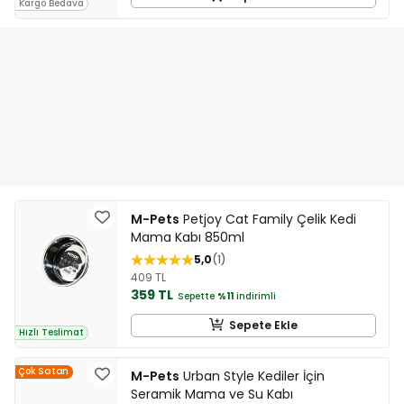
Kargo Bedava
M-Pets
Petjoy Cat Family Çelik Kedi
Mama Kabı 850ml
5,0
1
409 TL
359 TL
Sepette
%11
indirimli
Sepete Ekle
Hızlı Teslimat
Çok Satan
M-Pets
Urban Style Kediler İçin
Seramik Mama ve Su Kabı