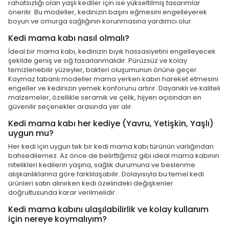
rahatsızlığı olan yaşlı kediler için ise yükseltilmiş tasarımlar
önerilir. Bu modeller, kedinizin başını eğmesini engelleyerek
boyun ve omurga sağlığının korunmasına yardımcı olur.
Kedi mama kabı nasıl olmalı?
İdeal bir mama kabı, kedinizin bıyık hassasiyetini engelleyecek
şekilde geniş ve sığ tasarlanmalıdır. Pürüzsüz ve kolay
temizlenebilir yüzeyler, bakteri oluşumunun önüne geçer.
Kaymaz tabanlı modeller mama yerken kabın hareket etmesini
engeller ve kedinizin yemek konforunu artırır. Dayanıklı ve kaliteli
malzemeler, özellikle seramik ve çelik, hijyen açısından en
güvenilir seçenekler arasında yer alır.
Kedi mama kabı her kediye (Yavru, Yetişkin, Yaşlı)
uygun mu?
Her kedi için uygun tek bir kedi mama kabı türünün varlığından
bahsedilemez. Az önce de belirttiğimiz gibi ideal mama kabının
nitelikleri kedilerin yaşına, sağlık durumuna ve beslenme
alışkanlıklarına göre farklılaşabilir. Dolayısıyla bu temel kedi
ürünleri satın alınırken kedi özelindeki değişkenler
doğrultusunda karar verilmelidir.
Kedi mama kabını ulaşılabilirlik ve kolay kullanım
için nereye koymalıyım?