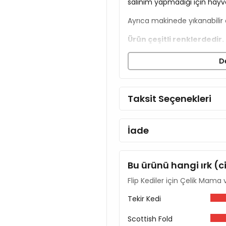
salınım yapmadığı için hayva
Ayrıca makinede yıkanabilir öz
Ürün çeşitli renklerdedir
gönderim sağlanır.
D
Ürün Ölçüleri ve Hacmi:
Çapı: 15 cm
Taksit Seçenekleri
Hacim: 250 ml
İade
Bu ürünü hangi ırk (c
Flip Kediler için Çelik Mama 
Tekir Kedi
Scottish Fold