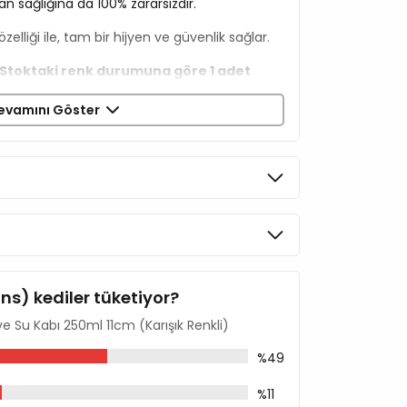
n sağlığına da 100% zararsızdır.
elliği ile, tam bir hijyen ve güvenlik sağlar.
. Stoktaki renk durumuna göre 1 adet
evamını Göster
ins) kediler tüketiyor?
ve Su Kabı 250ml 11cm (Karışık Renkli)
%49
%11