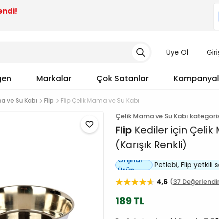
endi!
Üye Ol
Gir
gen
Markalar
Çok Satanlar
Kampanyal
a ve Su Kabı
Flip
Flip Çelik Mama ve Su Kabı
Çelik Mama ve Su Kabı kategori
Flip
Kediler için Çeli
(Karışık Renkli)
Orijinal
Petlebi, Flip yetkili s
Ürün
4,6
37 Değerlend
189 TL