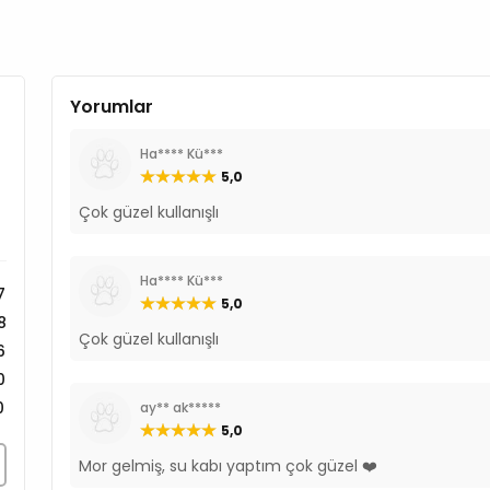
Yorumlar
Ha**** Kü***
5,0
Çok güzel kullanışlı
Ha**** Kü***
7
5,0
8
Çok güzel kullanışlı
6
0
0
ay** ak*****
5,0
Mor gelmiş, su kabı yaptım çok güzel ❤️