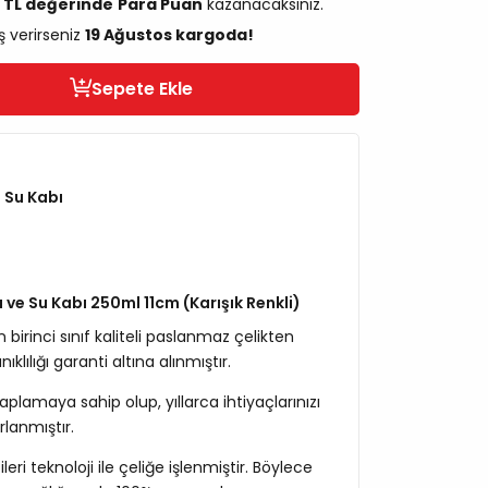
6 TL değerinde
Para Puan
kazanacaksınız.
ş verirseniz
19 Ağustos kargoda!
Sepete Ekle
 Su Kabı
a ve Su Kabı 250ml 11cm (Karışık Renkli)
birinci sınıf kaliteli paslanmaz çelikten
ıklılığı garanti altına alınmıştır.
kaplamaya sahip olup, yıllarca ihtiyaçlarınızı
rlanmıştır.
eri teknoloji ile çeliğe işlenmiştir. Böylece