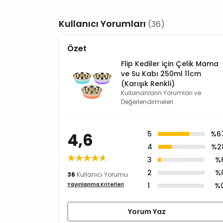
Kullanıcı Yorumları
(36)
Özet
Flip Kediler için Çelik Mama
ve Su Kabı 250ml 11cm
(Karışık Renkli)
Kullananların Yorumları ve
Değerlendirmeleri
4,6
5
%6
4
%2
3
%
2
%
36
Kullanıcı Yorumu
1
%
Yayınlanma Kriterleri
Yorum Yaz