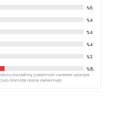
%6
%4
%4
%4
%3
%15
stunu kaydetmiş üyelerimizin verdikleri siparişler
yla otomatik olarak derlenmiştir.