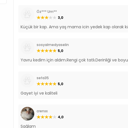
Öz*** Um**
3,0
Küçük bir kap. Ama yaş mama icin yedek kap olarak k
sosyalmedyaselin
5,0
Yavru kedim için aldım.Rengi çok tatlı.Derinliği ve boy
sefa35
5,0
Gayet iyi ve kaliteli
crenxx
4,0
Sağlam