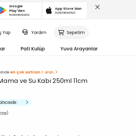
Google
App Store'dan
Play'den
İNDİREBİLİRSİNİZ
İNDİREBİLİRSİNİZ
iş Yap
Sepetim
Yardım
ar
Pati Kulüp
Yuva Arayanlar
sinde
en çok satılan
1. ürün
k Mama ve Su Kabı 250ml 11cm
atıcısıdır.
irme