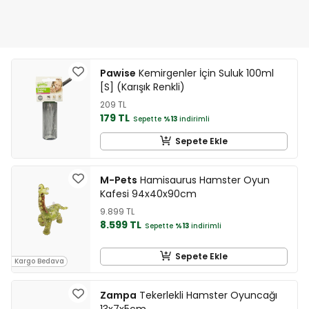
Pawise
Kemirgenler İçin Suluk 100ml
[S] (Karışık Renkli)
209 TL
179 TL
Sepette
%13
indirimli
Sepete Ekle
M-Pets
Hamisaurus Hamster Oyun
Kafesi 94x40x90cm
9.899 TL
8.599 TL
Sepette
%13
indirimli
Sepete Ekle
Kargo Bedava
Zampa
Tekerlekli Hamster Oyuncağı
13x7x5cm