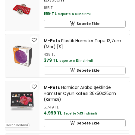
185 TL
159 TL
Sepette
%13
indirimli
Sepete Ekle
M-Pets
Plastik Hamster Topu 12,7cm
(Mor) [S]
439 TL
379 TL
Sepette
%13
indirimli
Sepete Ekle
M-Pets
Hamicar Araba Şeklinde
Hamster Oyun Kafesi 36x50x25cm
(Kırmızı)
5.749 TL
4.999 TL
Sepette
%13
indirimli
Sepete Ekle
Kargo Bedava