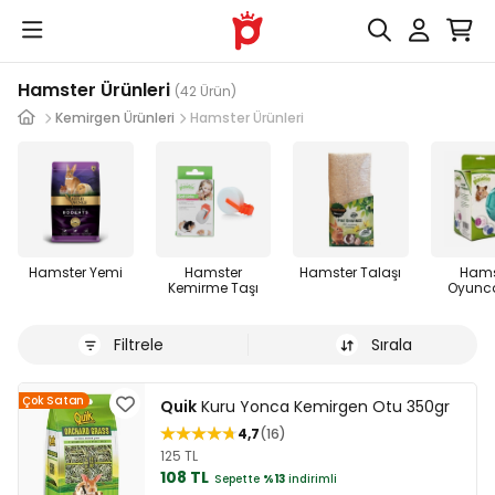
Hamster Ürünleri
(42 Ürün)
Kemirgen Ürünleri
Hamster Ürünleri
Hamster Yemi
Hamster
Hamster Talaşı
Hams
Kemirme Taşı
Oyunca
Filtrele
Sırala
Çok Satan
Quik
Kuru Yonca Kemirgen Otu 350gr
4,7
16
125 TL
108 TL
Sepette
%13
indirimli