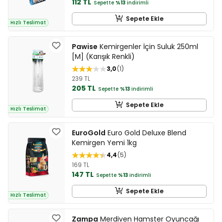
112 TL
Sepette
%13
indirimli
Sepete Ekle
Hızlı Teslimat
Pawise
Kemirgenler İçin Suluk 250ml
[M] (Karışık Renkli)
3,0
1
239 TL
205 TL
Sepette
%13
indirimli
Sepete Ekle
Hızlı Teslimat
EuroGold
Euro Gold Deluxe Blend
Kemirgen Yemi 1kg
4,4
5
169 TL
147 TL
Sepette
%13
indirimli
Sepete Ekle
Hızlı Teslimat
Zampa
Merdiven Hamster Oyuncağı