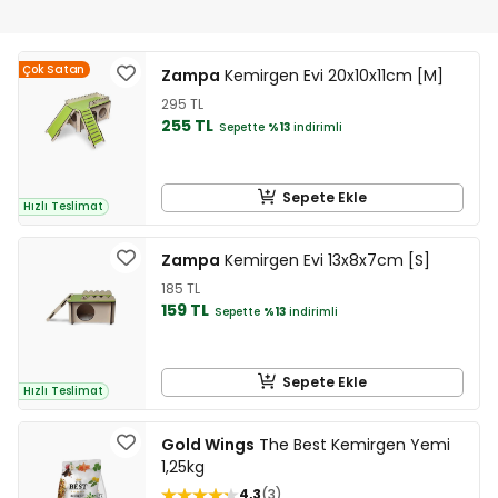
Çok Satan
Zampa
Kemirgen Evi 20x10x11cm [M]
295 TL
255 TL
Sepette
%13
indirimli
Sepete Ekle
Hızlı Teslimat
Zampa
Kemirgen Evi 13x8x7cm [S]
185 TL
159 TL
Sepette
%13
indirimli
Sepete Ekle
Hızlı Teslimat
Gold Wings
The Best Kemirgen Yemi
1,25kg
4,3
3