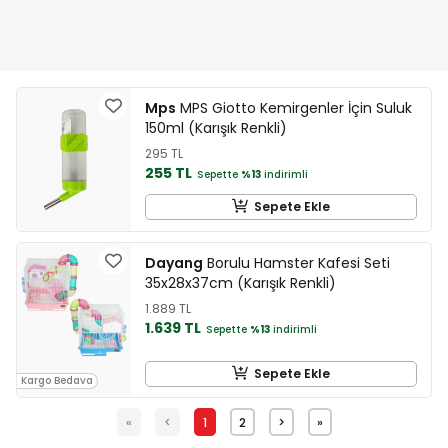
Mps
MPS Giotto Kemirgenler İçin Suluk
150ml (Karışık Renkli)
295 TL
255 TL
Sepette
%13
indirimli
Sepete Ekle
Dayang
Borulu Hamster Kafesi Seti
35x28x37cm (Karışık Renkli)
1.889 TL
1.639 TL
Sepette
%13
indirimli
Sepete Ekle
Kargo Bedava
«
<
1
2
>
»