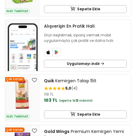
Sepete Ekle
Hızlı Teslimat
Alışverişin En Pratik Hali
Ürün keşfetmek, sipariş vermek mobil
uygulamayla çok pratik ve daha hızlı.
Uygulamayı indir
Çok Satan
Quik
Kemirgen Talaşı 15lt
5,0
4
119 TL
103 TL
Sepette
%13
indirimli
Sepete Ekle
Hızlı Teslimat
Çok Satan
Gold Wings
Premium Kemirgen Yemi