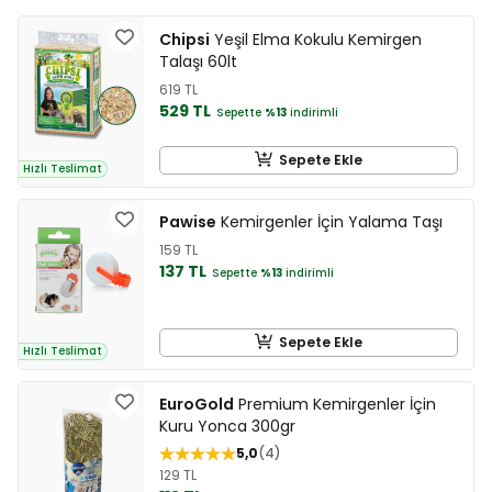
Chipsi
Yeşil Elma Kokulu Kemirgen
Talaşı 60lt
619 TL
529 TL
Sepette
%13
indirimli
Sepete Ekle
Hızlı Teslimat
Pawise
Kemirgenler İçin Yalama Taşı
159 TL
137 TL
Sepette
%13
indirimli
Sepete Ekle
Hızlı Teslimat
EuroGold
Premium Kemirgenler İçin
Kuru Yonca 300gr
5,0
4
129 TL