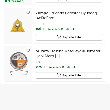
Hızlı Teslimat
Zampa
Sallanan Hamster Oyuncağı
14x10x13cm
185 TL
159 TL
Sepette
%13
indirimli
Sepete Ekle
M-Pets
Training Metal Ayaklı Hamster
Çarkı 13cm [S]
319 TL
275 TL
Sepette
%13
indirimli
Sepete Ekle