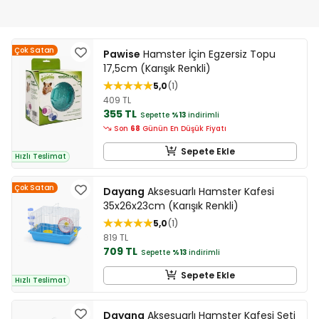
Çok Satan
Pawise
Hamster İçin Egzersiz Topu
17,5cm (Karışık Renkli)
5,0
1
409 TL
355 TL
Sepette
%13
indirimli
Son
68
Günün En Düşük Fiyatı
Sepete Ekle
Hızlı Teslimat
Çok Satan
Dayang
Aksesuarlı Hamster Kafesi
35x26x23cm (Karışık Renkli)
5,0
1
819 TL
709 TL
Sepette
%13
indirimli
Sepete Ekle
Hızlı Teslimat
Dayang
Aksesuarlı Hamster Kafesi Seti