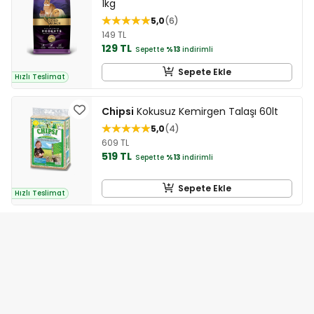
1kg
5,0
6
149 TL
129 TL
Sepette
%13
indirimli
Sepete Ekle
Hızlı Teslimat
Chipsi
Kokusuz Kemirgen Talaşı 60lt
5,0
4
609 TL
519 TL
Sepette
%13
indirimli
Sepete Ekle
Hızlı Teslimat