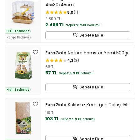
45x30x45cm
5,0
1
2.899 TL
2.499 TL
Sepette
%13
indirimli
Hızlı Teslimat
Sepete Ekle
Kargo Bedava
EuroGold
Nature Hamster Yemi 500gr
4,3
3
66 TL
57 TL
Sepette
%13
indirimli
Sepete Ekle
Hızlı Teslimat
EuroGold
Kokusuz Kemirgen Talaşı 15lt
119 TL
103 TL
Sepette
%13
indirimli
Sepete Ekle