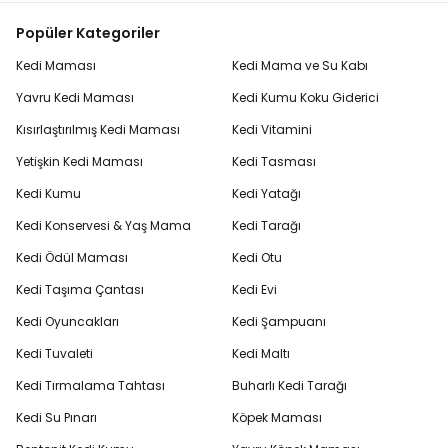
Popüler Kategoriler
Kedi Maması
Kedi Mama ve Su Kabı
Yavru Kedi Maması
Kedi Kumu Koku Giderici
Kısırlaştırılmış Kedi Maması
Kedi Vitamini
Yetişkin Kedi Maması
Kedi Tasması
Kedi Kumu
Kedi Yatağı
Kedi Konservesi & Yaş Mama
Kedi Tarağı
Kedi Ödül Maması
Kedi Otu
Kedi Taşıma Çantası
Kedi Evi
Kedi Oyuncakları
Kedi Şampuanı
Kedi Tuvaleti
Kedi Maltı
Kedi Tırmalama Tahtası
Buharlı Kedi Tarağı
Kedi Su Pınarı
Köpek Maması