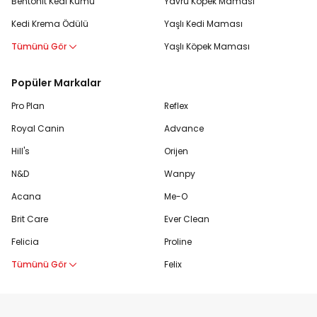
Bentonit Kedi Kumu
Yavru Köpek Maması
Kedi Krema Ödülü
Yaşlı Kedi Maması
Tümünü Gör
Yaşlı Köpek Maması
Popüler Markalar
Pro Plan
Reflex
Royal Canin
Advance
Hill's
Orijen
N&D
Wanpy
Acana
Me-O
Brit Care
Ever Clean
Felicia
Proline
Tümünü Gör
Felix