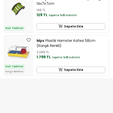
14x7x7cm
149 TL
129 TL
Sepette
%13
indirimli
Sepete Ekle
Hızlı Teslimat
Mps
Plastik Hamster Kafesi 58cm
(Karışık Renkli)
2.099 TL
1.799 TL
Sepette
%13
indirimli
Hızlı Teslimat
Sepete Ekle
Kargo Bedava