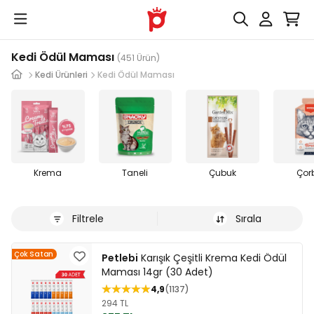
Kedi Ödül Maması
(451 Ürün)
Kedi Ürünleri
Kedi Ödül Maması
Krema
Taneli
Çubuk
Çor
Filtrele
Sırala
Çok Satan
Petlebi
Karışık Çeşitli Krema Kedi Ödül
Maması 14gr (30 Adet)
4,9
1137
294 TL