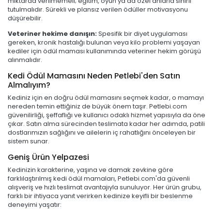
miktarda verilmemeli; eğitim, oyun ya da özel anlarla sınırlı
tutulmalıdır. Sürekli ve plansız verilen ödüller motivasyonu
düşürebilir.
Veteriner hekime danışın:
Spesifik bir diyet uygulaması
gereken, kronik hastalığı bulunan veya kilo problemi yaşayan
kediler için ödül maması kullanımında veteriner hekim görüşü
alınmalıdır.
Kedi Ödül Mamasını Neden Petlebi'den Satın
Almalıyım?
Kediniz için en doğru ödül mamasını seçmek kadar, o mamayı
nereden temin ettiğiniz de büyük önem taşır. Petlebi.com
güvenilirliği, şeffaflığı ve kullanıcı odaklı hizmet yapısıyla da öne
çıkar. Satın alma sürecinden teslimata kadar her adımda, patili
dostlarımızın sağlığını ve ailelerin iç rahatlığını önceleyen bir
sistem sunar.
Geniş Ürün Yelpazesi
Kedinizin karakterine, yaşına ve damak zevkine göre
farklılaştırılmış kedi ödül mamaları, Petlebi.com'da güvenli
alışveriş ve hızlı teslimat avantajıyla sunuluyor. Her ürün grubu,
farklı bir ihtiyaca yanıt verirken kedinize keyifli bir beslenme
deneyimi yaşatır: