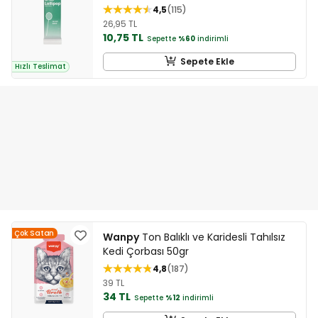
4,5
115
26,95 TL
10,75 TL
Sepette
%60
indirimli
Sepete Ekle
Hızlı Teslimat
Çok Satan
Wanpy
Ton Balıklı ve Karidesli Tahılsız
Kedi Çorbası 50gr
4,8
187
39 TL
34 TL
Sepette
%12
indirimli