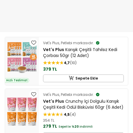
Vet's Plus, Petlebi markasıdır.
Vet's Plus
Karışık Çeşitli Tahılsız Kedi
Çorbası 50gr (12 Adet)
4,7
10
379 TL
Sepete Ekle
Hızlı Teslimat
Vet's Plus, Petlebi markasıdır.
Vet's Plus
Crunchy İçi Dolgulu Karışık
Çeşitli Kedi Ödül Bisküvisi 60gr (6 Adet)
4,5
4
354 TL
279 TL
Sepette
%20
indirimli