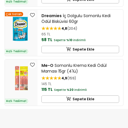
Hızlı Teslimat
Çok Satan
Dreamies
İç Dolgulu Somonlu Kedi
Ödül Bisküvisi 60gr
4,8
204
65 TL
58 TL
Sepette
%10
indirimli
Sepete Ekle
Hızlı Teslimat
Me-O
Somonlu Krema Kedi Ödül
Maması 15gr (4'lü)
4,9
159
145 TL
115 TL
Sepette
%20
indirimli
Sepete Ekle
Hızlı Teslimat