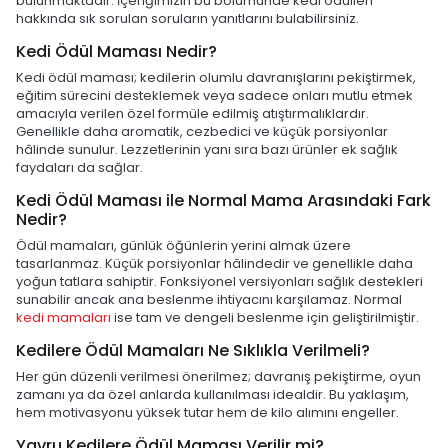
bulunmaktadır. İçeriğimizin bu bölümünde kedi ödülleri
hakkında sık sorulan soruların yanıtlarını bulabilirsiniz.
Kedi Ödül Maması Nedir?
Kedi ödül maması; kedilerin olumlu davranışlarını pekiştirmek,
eğitim sürecini desteklemek veya sadece onları mutlu etmek
amacıyla verilen özel formüle edilmiş atıştırmalıklardır.
Genellikle daha aromatik, cezbedici ve küçük porsiyonlar
hâlinde sunulur. Lezzetlerinin yanı sıra bazı ürünler ek sağlık
faydaları da sağlar.
Kedi Ödül Maması ile Normal Mama Arasındaki Fark
Nedir?
Ödül mamaları, günlük öğünlerin yerini almak üzere
tasarlanmaz. Küçük porsiyonlar hâlindedir ve genellikle daha
yoğun tatlara sahiptir. Fonksiyonel versiyonları sağlık destekleri
sunabilir ancak ana beslenme ihtiyacını karşılamaz. Normal
kedi mamaları
ise tam ve dengeli beslenme için geliştirilmiştir.
Kedilere Ödül Mamaları Ne Sıklıkla Verilmeli?
Her gün düzenli verilmesi önerilmez; davranış pekiştirme, oyun
zamanı ya da özel anlarda kullanılması idealdir. Bu yaklaşım,
hem motivasyonu yüksek tutar hem de kilo alımını engeller.
Yavru Kedilere Ödül Maması Verilir mi?