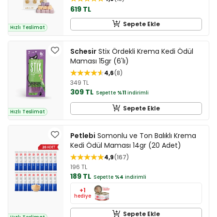
619 TL
Sepete Ekle
Hızlı Teslimat
Schesir
Stix Ördekli Krema Kedi Ödül
Maması 15gr (6'lı)
4,6
8
349 TL
309 TL
Sepette
%11
indirimli
Sepete Ekle
Hızlı Teslimat
Petlebi
Somonlu ve Ton Balıklı Krema
Kedi Ödül Maması 14gr (20 Adet)
4,9
167
196 TL
189 TL
Sepette
%4
indirimli
+1
hediye
Sepete Ekle