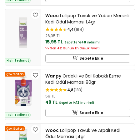
Hızlı Teslimat
Wooc
Lollipop Tavuk ve Yaban Mersinli
Kedi Ödül Maması 1,4gr
4,4
164
26,95 TL
15,95 TL
Sepette
%40
indirimli
Son
42
Günün En Düşük Fiyatı
Sepete Ekle
Hızlı Teslimat
Çok Satan
Wanpy
Ördekli ve Bal Kabaklı Ezme
Kedi Ödül Maması 90gr
4,8
183
59 TL
49 TL
Sepette
%12
indirimli
Sepete Ekle
Hızlı Teslimat
Çok Satan
Wooc
Lollipop Tavuk ve Arpalı Kedi
Ödül Maması 1,4gr