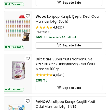
Sepete Ekle
Hızlı Teslimat
Wooc
Lollipop Karışık Çeşitli Kedi Ödül
Maması 1,4gr (50'li)
4,9
22
1.347,50 TL
669 TL
Sepette
%50
indirimli
Sepete Ekle
Hızlı Teslimat
Brit Care
Superfruits Somonlu ve
Kızılcıklı Kıtır Kısırlaştırılmış Kedi Ödül
Maması 100gr
4,8
49
295 TL
Sepete Ekle
Hızlı Teslimat
RANOVA
Lollipop Karışık Çeşitli Kedi
Ödül Maması 1,4gr (15'li)