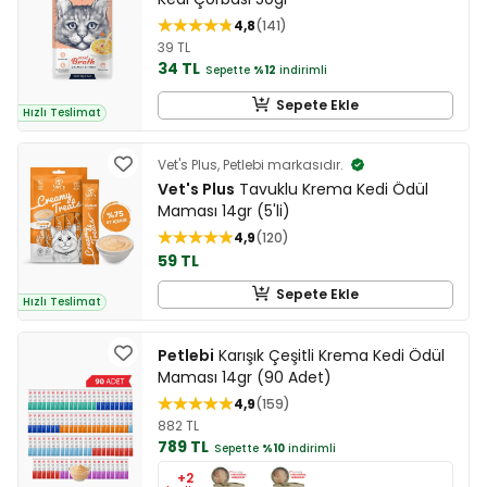
4,8
141
39 TL
34 TL
Sepette
%12
indirimli
Sepete Ekle
Hızlı Teslimat
Vet's Plus, Petlebi markasıdır.
Vet's Plus
Tavuklu Krema Kedi Ödül
Maması 14gr (5'li)
4,9
120
59 TL
Sepete Ekle
Hızlı Teslimat
Petlebi
Karışık Çeşitli Krema Kedi Ödül
Maması 14gr (90 Adet)
4,9
159
882 TL
789 TL
Sepette
%10
indirimli
+2