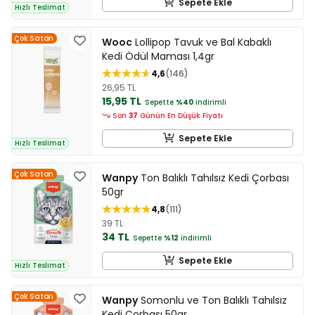
Sepete Ekle
Hızlı Teslimat
Çok Satan
Wooc
Lollipop Tavuk ve Bal Kabaklı
Kedi Ödül Maması 1,4gr
4,6
146
26,95 TL
15,95 TL
Sepette
%40
indirimli
Son
37
Günün En Düşük Fiyatı
Sepete Ekle
Hızlı Teslimat
Çok Satan
Wanpy
Ton Balıklı Tahılsız Kedi Çorbası
50gr
4,8
111
39 TL
34 TL
Sepette
%12
indirimli
Sepete Ekle
Hızlı Teslimat
Çok Satan
Wanpy
Somonlu ve Ton Balıklı Tahılsız
Kedi Çorbası 50gr