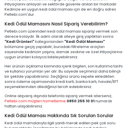
ihtiyaçlarını anlayan ve sektörde güvenle anılan bir markadır.
Kedinize en uygun kedi ödül maması için de en doğru adres
Petlebi.com'dur.
Kedi Ödül Mamasını Nasıl Sipariş Verebilirim?
Petlebi.com üzerinden kedi ödül maması siparişi vermek son
derece kolaydır. İlk adım olarak siteye giriş yaptıktan sonra
"Kedi Ürünleri"
kategorisinden
"Kedi Ödül Maması"
bölümüne geçiş yapabilir, buradaki filtreleme araçları
sayesinde kedinizin yaşına, damak zevkine ve özel ihtiyaçlarına
uygun ürünleri kolayca listeleyebilirsiniz.
Her ürünün açıklama kısmında içerik bilgileri, son kullanma tarihi
ve kullanıcı yorumları yer alır. Bu sayede seçiminizi daha bilinçli
bir şekilde yapabilirsiniz. Seçtiğiniz ürünü sepete ekledikten
sonra ödeme aşamasında kredi kartı, banka kartı, havale/EFT
seçeneklerinden dilediğinizi tercih edebilirsiniz.
Online alışveriş dışında telefonla sipariş vermek isterseniz,
Petlebi.com müşteri hizmetlerine
0850 255 10 01
numaralı
hattan ulaşabilirsiniz.
Kedi Ödül Maması Hakkında Sık Sorulan Sorular
Kedi ödül mamalarıyla ilgili yanıtı merak edilen pek çok soru