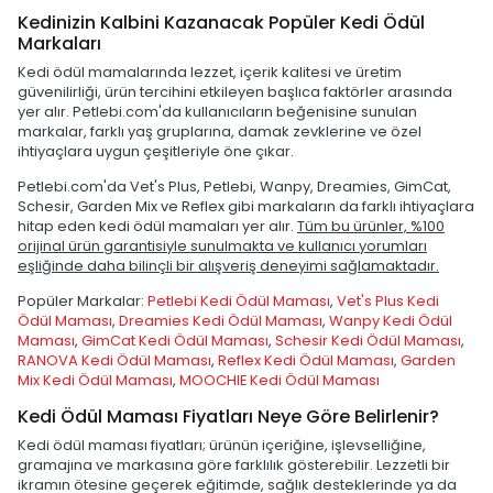
Kedinizin Kalbini Kazanacak Popüler Kedi Ödül
Markaları
Kedi ödül mamalarında lezzet, içerik kalitesi ve üretim
güvenilirliği, ürün tercihini etkileyen başlıca faktörler arasında
yer alır. Petlebi.com'da kullanıcıların beğenisine sunulan
markalar, farklı yaş gruplarına, damak zevklerine ve özel
ihtiyaçlara uygun çeşitleriyle öne çıkar.
Petlebi.com'da Vet's Plus, Petlebi, Wanpy, Dreamies, GimCat,
Schesir, Garden Mix ve Reflex gibi markaların da farklı ihtiyaçlara
hitap eden kedi ödül mamaları yer alır.
Tüm bu ürünler, %100
orijinal ürün garantisiyle sunulmakta ve kullanıcı yorumları
eşliğinde daha bilinçli bir alışveriş deneyimi sağlamaktadır.
Popüler Markalar:
Petlebi Kedi Ödül Maması
,
Vet's Plus Kedi
Ödül Maması
,
Dreamies Kedi Ödül Maması
,
Wanpy Kedi Ödül
Maması
,
GimCat Kedi Ödül Maması
,
Schesir Kedi Ödül Maması
,
RANOVA Kedi Ödül Maması
,
Reflex Kedi Ödül Maması
,
Garden
Mix Kedi Ödül Maması
,
MOOCHIE Kedi Ödül Maması
Kedi Ödül Maması Fiyatları Neye Göre Belirlenir?
Kedi ödül maması fiyatları; ürünün içeriğine, işlevselliğine,
gramajına ve markasına göre farklılık gösterebilir. Lezzetli bir
ikramın ötesine geçerek eğitimde, sağlık desteklerinde ya da