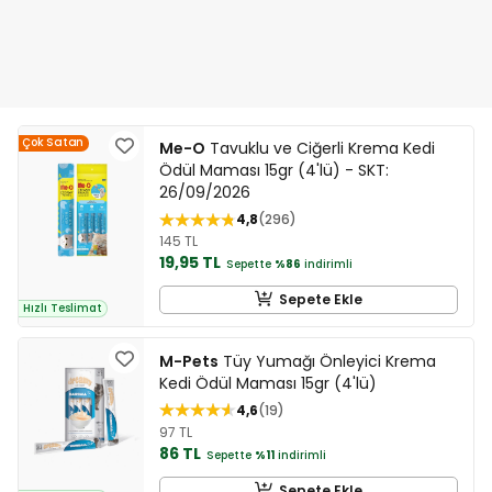
Çok Satan
Me-O
Tavuklu ve Ciğerli Krema Kedi
Ödül Maması 15gr (4'lü) - SKT:
26/09/2026
4,8
296
145 TL
19,95 TL
Sepette
%86
indirimli
Sepete Ekle
Hızlı Teslimat
M-Pets
Tüy Yumağı Önleyici Krema
Kedi Ödül Maması 15gr (4'lü)
4,6
19
97 TL
86 TL
Sepette
%11
indirimli
Sepete Ekle