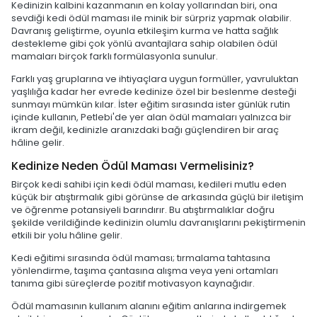
Kedinizin kalbini kazanmanın en kolay yollarından biri, ona
sevdiği kedi ödül maması ile minik bir sürpriz yapmak olabilir.
Davranış geliştirme, oyunla etkileşim kurma ve hatta sağlık
destekleme gibi çok yönlü avantajlara sahip olabilen ödül
mamaları birçok farklı formülasyonla sunulur.
Farklı yaş gruplarına ve ihtiyaçlara uygun formüller, yavruluktan
yaşlılığa kadar her evrede kedinize özel bir beslenme desteği
sunmayı mümkün kılar. İster eğitim sırasında ister günlük rutin
içinde kullanın, Petlebi'de yer alan ödül mamaları yalnızca bir
ikram değil, kedinizle aranızdaki bağı güçlendiren bir araç
hâline gelir.
Kedinize Neden Ödül Maması Vermelisiniz?
Birçok kedi sahibi için kedi ödül maması, kedileri mutlu eden
küçük bir atıştırmalık gibi görünse de arkasında güçlü bir iletişim
ve öğrenme potansiyeli barındırır. Bu atıştırmalıklar doğru
şekilde verildiğinde kedinizin olumlu davranışlarını pekiştirmenin
etkili bir yolu hâline gelir.
Kedi eğitimi sırasında ödül maması; tırmalama tahtasına
yönlendirme, taşıma çantasına alışma veya yeni ortamları
tanıma gibi süreçlerde pozitif motivasyon kaynağıdır.
Ödül mamasının kullanım alanını eğitim anlarına indirgemek