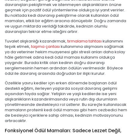
davranışları pekiştirmek ve istenmeyen alışkanlıkların önüne
geçmek için pozitif ödül yöntemlerine oldukça iyi yanıt verirler.
Bu noktada kedi davranışı pekiştirme olarak kullanılan ödül
mamaları, etkili bir eğitim aracına dönüşebilir. Doğru zamanda
ve uygun miktarda verildiği takdirde, kedinizin olumlu
davranışları tekrar etme isteğini artırır.
Tuvalet alışkanlığı kazandırmak,
tırmalama tahtası
kullanımını
teşvik etmek,
taşıma çantası
kullanımına alışmasını sağlamak
ya da veteriner hekim muayenesi gibi stresli anları daha kolay
hâle getirmek adına kedi ödül maması kullanımı oldukça
yaygındır. Burada kritik olan kedinin doğru davranışı
sergilemesinin hemen ardından ödülün verilmesidir. Böylece
ödül ile davranış arasında doğrudan bir ilişki kurulur.
Özellikle yavru kediler için erken dönemde başlanan ödül
destekli eğitim, ilerleyen yaşlarda sosyal davranış gelişimi
açısından fayda sağlar. Yetişkin ve yaşlı kedilerde ise yeni
alışkanlıkların kazandırılmasında veya rutin dışı durumların
yönetilmesinde destekleyici rol üstlenir. Bu süreçte kullanılacak
mamaların proteinli kedi ödül maması gibi hem cezbedici hem
de besleyici içeriklere sahip olması, kedinizin motivasyonunu
artıracaktır.
Fonksiyonel Ödül Mamaları: Sadece Lezzet Değil,