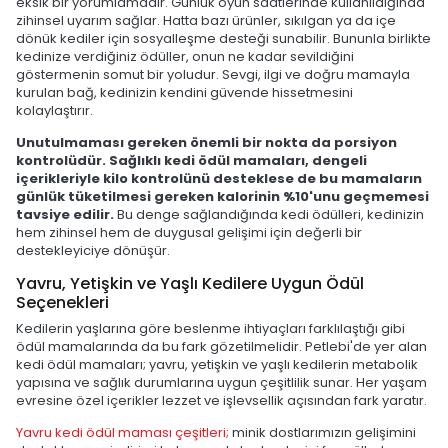
eksik bir yorumlamadır. Günlük oyun saatlerinde kullanıldığında
zihinsel uyarım sağlar. Hatta bazı ürünler, sıkılgan ya da içe
dönük kediler için sosyalleşme desteği sunabilir. Bununla birlikte
kedinize verdiğiniz ödüller, onun ne kadar sevildiğini
göstermenin somut bir yoludur. Sevgi, ilgi ve doğru mamayla
kurulan bağ, kedinizin kendini güvende hissetmesini
kolaylaştırır.
Unutulmaması gereken önemli bir nokta da porsiyon
kontrolüdür. Sağlıklı kedi ödül mamaları, dengeli
içerikleriyle kilo kontrolünü desteklese de bu mamaların
günlük tüketilmesi gereken kalorinin %10'unu geçmemesi
tavsiye edilir.
Bu denge sağlandığında kedi ödülleri, kedinizin
hem zihinsel hem de duygusal gelişimi için değerli bir
destekleyiciye dönüşür.
Yavru, Yetişkin ve Yaşlı Kedilere Uygun Ödül
Seçenekleri
Kedilerin yaşlarına göre beslenme ihtiyaçları farklılaştığı gibi
ödül mamalarında da bu fark gözetilmelidir. Petlebi'de yer alan
kedi ödül mamaları; yavru, yetişkin ve yaşlı kedilerin metabolik
yapısına ve sağlık durumlarına uygun çeşitlilik sunar. Her yaşam
evresine özel içerikler lezzet ve işlevsellik açısından fark yaratır.
Yavru kedi ödül maması çeşitleri;
minik dostlarımızın gelişimini