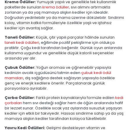
Krema Ödüller:
Yumuşak yapılı ve genellikle tek kullanımlık
paketlerde sunulan
krema ödüller,
sıvı alımını artırmakta
zorlanan ya da yaş mamaya alışkın kediler için idealdir.
Doğrudan yedirilebilir ya da mama üzerine dökülebilir. Sindirimi
kolay, vitamin katkılı formülleriyle özellikle yaşlı ve iştahsız
kediler için avantaj sağlar.
Taneli Ödüller:
Küçük, çıtır yapılı parçalar hâlinde sunulan
taneli kedi ödülleri
, eğitimde pozitif pekiştirme için oldukça
pratiktir. Çoğu kedi tarafından beğenilir. Günlük oyun anlarında
kullanıma uygundur ve genellikle düşük kalorili seçenekler
arasında yer alır.
Çubuk Ödüller:
Yoğun aroması ve çiğnenebilir yapısıyla
kedinizin avcılık içgüdüsünü tatmin eden
çubuk kedi ödül
mamaları
, diş sağlığına destek sağlayan yapısıyla özellikle
genç ve enerjik kedilere önerilir. Parçalanarak günlük
porsiyonlara ayrılabilir.
Çorba Ödüller:
Farklı protein kaynaklarıyla formüle edilen
kedi
çorbaları
hem sıvı desteği sağlar hem de öğün aralarında hafif
bir lezzet sunar. Özellikle sıcak yaz aylarında susuzluk yaşayan
kediler için etkili bir takviyedir. Hassas sindirime sahip ya da yaş
mamaya alışkın kediler tarafından kolayca tüketilebilir.
Yavru Kedi Ödülleri:
Gelişimi destekleyen vitamin ve