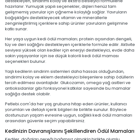
destekleyen, sindirimi kolay ve ekstra besleyici formüllerle
hazırlanır. Yumuşak yapılı seçenekler, dişleri henüz tam
gelişmemiş yavrular için çiğneme kolaylığı sağlar. Yavruların
bağışıklığını destekleyecek vitamin ve minerallerle
zenginleştirilmiş içeriklere sahip ürünler yavruların gelişimine
katkı sunar.
Her yaşa uygun kedi ödül mamaları; protein açısından dengeli,
tüy ve deri sağlığını destekleyen içeriklerle formüle edilir. Aktivite
seviyesi yüksek olan kediler için enerjiyi destekleyici, evde daha
sakin yaşayanlar için ise düşük kalorili kedi ödül maması
seçenekleri bulunur.
Yaşlı kedilerin sindirim sistemleri daha hassas olduğundan,
sindirimi kolay ve eklem destekleyici bileşenlere sahip ödüllerin
tercih edilmesi avantajlıdır. Glukozamin, omega yağ asitleri ve
antioksidanlar gibi fonksiyonel katkılar sayesinde bu mamalar
sağlığa destek olabilir.
Petlebi.com'da her yaş grubuna hitap eden ürünler, kullanıcı
yorumları ve detaylı içerik bilgileri ile birlikte sunulur. Böylece
dostunuzun yaşam evresine uygun, sağlıklı kedi ödül mamaları
arasından güvenle seçim yapabilirsiniz.
Kedinizin Davranışlarını Şekillendiren Ödül Mamaları
Kediler, doğaları gereği bağımsız olmakla birlikte olumlu