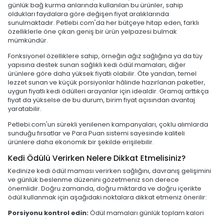
günlük bağ kurma anlarında kullanılan bu ürünler, sahip
oldukları faydalara göre değişen fiyat aralıklarında
sunulmaktadır. Petlebi.com'da her bütçeye hitap eden, farklı
özelliklerle öne çıkan geniş bir ürün yelpazesi bulmak
mümkündür.
Fonksiyonel özelliklere sahip, örneğin ağız sağlığına ya da tüy
yapısına destek sunan sağlıklı kedi ödül mamaları, diğer
ürünlere göre daha yüksek fiyatlı olabilir. Öte yandan, temel
lezzet sunan ve küçük porsiyonlar hâlinde hazırlanan paketler,
uygun fiyatlı kedi ödülleri arayanlar için idealdir. Gramaj arttıkça
fiyat da yükselse de bu durum, birim fiyat açısından avantaj
yaratabilir.
Petlebi.com'un sürekli yenilenen kampanyaları, çoklu alımlarda
sunduğu fırsatlar ve Para Puan sistemi sayesinde kaliteli
ürünlere daha ekonomik bir şekilde erişilebilir.
Kedi Ödülü Verirken Nelere Dikkat Etmelisiniz?
Kedinize kedi ödül maması verirken sağlığını, davranış gelişimini
ve günlük beslenme düzenini gözetmeniz son derece
önemlidir. Doğru zamanda, doğru miktarda ve doğru içerikte
ödül kullanmak için aşağıdaki noktalara dikkat etmeniz önerilir:
Porsiyonu kontrol edin:
Ödül mamaları günlük toplam kalori