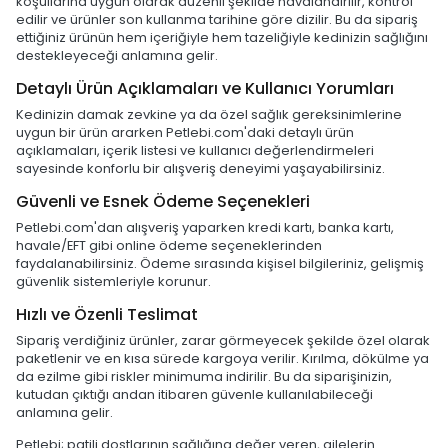
koşullarına uygun olarak düzenli şekilde havalandırılır, kontrol
edilir ve ürünler son kullanma tarihine göre dizilir. Bu da sipariş
ettiğiniz ürünün hem içeriğiyle hem tazeliğiyle kedinizin sağlığını
destekleyeceği anlamına gelir.
Detaylı Ürün Açıklamaları ve Kullanıcı Yorumları
Kedinizin damak zevkine ya da özel sağlık gereksinimlerine
uygun bir ürün ararken Petlebi.com'daki detaylı ürün
açıklamaları, içerik listesi ve kullanıcı değerlendirmeleri
sayesinde konforlu bir alışveriş deneyimi yaşayabilirsiniz.
Güvenli ve Esnek Ödeme Seçenekleri
Petlebi.com'dan alışveriş yaparken kredi kartı, banka kartı,
havale/EFT gibi online ödeme seçeneklerinden
faydalanabilirsiniz. Ödeme sırasında kişisel bilgileriniz, gelişmiş
güvenlik sistemleriyle korunur.
Hızlı ve Özenli Teslimat
Sipariş verdiğiniz ürünler, zarar görmeyecek şekilde özel olarak
paketlenir ve en kısa sürede kargoya verilir. Kırılma, dökülme ya
da ezilme gibi riskler minimuma indirilir. Bu da siparişinizin,
kutudan çıktığı andan itibaren güvenle kullanılabileceği
anlamına gelir.
Petlebi; patili dostlarının sağlığına değer veren, ailelerin