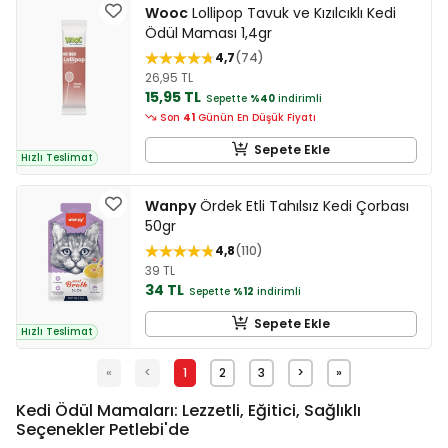
Wooc
Lollipop Tavuk ve Kızılcıklı Kedi
Ödül Maması 1,4gr
4,7
74
26,95 TL
15,95 TL
Sepette
%40
indirimli
Son
41
Günün En Düşük Fiyatı
Sepete Ekle
Hızlı Teslimat
Wanpy
Ördek Etli Tahılsız Kedi Çorbası
50gr
4,8
110
39 TL
34 TL
Sepette
%12
indirimli
Sepete Ekle
Hızlı Teslimat
«
<
1
2
3
>
»
Kedi Ödül Mamaları: Lezzetli, Eğitici, Sağlıklı
Seçenekler Petlebi'de