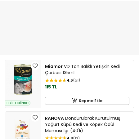
Miamor
VD Ton Balıklı Yetişkin Kedi
Çorbası 135ml
4,6
51
115 TL
Sepete Ekle
Hızlı Teslimat
RANOVA
Dondurularak Kurutulmuş
Yoğurt Küpü Kedi ve Köpek Ödül
Maması 1gr (40'lı)
4,8
13