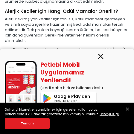
ürünlerde rutubet oluşmamasına dikkat edilmelidir.
Alerjik Kediler İçin Hangi Ödül Mamalar Önerilir?
Alerji riski taşıyan kediler için tahılsız, katkı maddesi içermeyen
ve sınırlı sayıda içerikle hazırlanmış kedi ödül mamaları tercih
edilmelidir. Tek protein kaynağı içeren ürünler, hassas bünyeler
için daha güvenlidir. Gerekirse veteriner hekim önerisi
alınmalıdır.
Kedi Ödül Mamalarında Son Kullanma Tarihi (SKT)
Önemli mi?
Petlebi Mobil
Kesinlikle evet. SKT geçmiş ürünlerin içeriğindeki vitaminler
bozulabilir, bakteri üremesi veya lezzet kaybı yaşanabilir. Son
Uygulamamız
kullanma tarihi geçmiş bir ürünün kullanımı, kedinizin sağlığı
Yenilendi!
açısından risk taşır.
Petlebi.com'dan yapılan alışverişlerde
ürünlerin SKT bilgileri açık şekilde görüntülenebilir.
Şimdi daha hızlı ve kullanıcı dostu
Kedi Ödül Maması Bozulur mu?
Google Play'den
İNDİREBİLİRSİNİZ
Evet, özellikle uygun koşullarda saklanmayan ürünlerde
bozulma riski artar. Renk, koku ve dokuda farklılık
Daha iyi hizmetler sunabilmek için çerezler kullanıyoruz.
App Store'dan
gözlemleniyorsa ürün kullanılmamalıdır. Nemli ortamlar, açık
petlebi.com'u kullanarak çerezlere izin vermiş olursunuz.
Detaylı Bilgi
İNDİREBİLİRSİNİZ
ambalajlar veya yüksek sıcaklıklar ödül mamasının raf ömrünü
Tamam
olumsuz etkileyebilir.