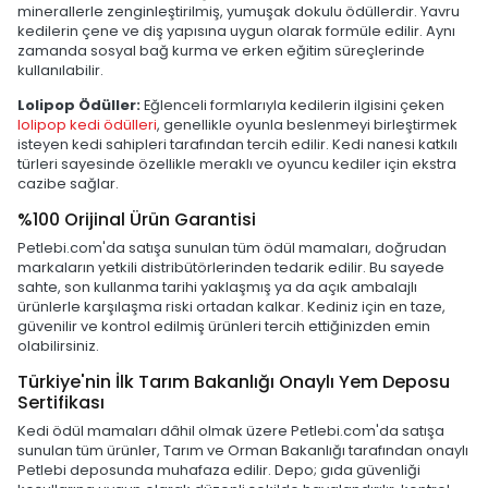
minerallerle zenginleştirilmiş, yumuşak dokulu ödüllerdir. Yavru
kedilerin çene ve diş yapısına uygun olarak formüle edilir. Aynı
zamanda sosyal bağ kurma ve erken eğitim süreçlerinde
kullanılabilir.
Lolipop Ödüller:
Eğlenceli formlarıyla kedilerin ilgisini çeken
lolipop kedi ödülleri
, genellikle oyunla beslenmeyi birleştirmek
isteyen kedi sahipleri tarafından tercih edilir. Kedi nanesi katkılı
türleri sayesinde özellikle meraklı ve oyuncu kediler için ekstra
cazibe sağlar.
%100 Orijinal Ürün Garantisi
Petlebi.com'da satışa sunulan tüm ödül mamaları, doğrudan
markaların yetkili distribütörlerinden tedarik edilir. Bu sayede
sahte, son kullanma tarihi yaklaşmış ya da açık ambalajlı
ürünlerle karşılaşma riski ortadan kalkar. Kediniz için en taze,
güvenilir ve kontrol edilmiş ürünleri tercih ettiğinizden emin
olabilirsiniz.
Türkiye'nin İlk Tarım Bakanlığı Onaylı Yem Deposu
Sertifikası
Kedi ödül mamaları dâhil olmak üzere Petlebi.com'da satışa
sunulan tüm ürünler, Tarım ve Orman Bakanlığı tarafından onaylı
Petlebi deposunda muhafaza edilir. Depo; gıda güvenliği