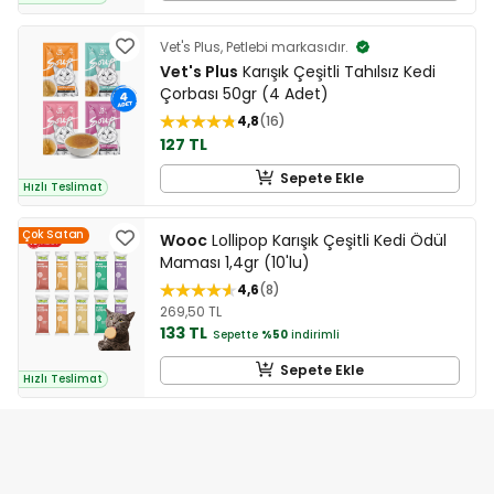
Vet's Plus, Petlebi markasıdır.
Vet's Plus
Karışık Çeşitli Tahılsız Kedi
Çorbası 50gr (4 Adet)
4,8
16
127 TL
Sepete Ekle
Hızlı Teslimat
Çok Satan
Wooc
Lollipop Karışık Çeşitli Kedi Ödül
Maması 1,4gr (10'lu)
4,6
8
269,50 TL
133 TL
Sepette
%50
indirimli
Sepete Ekle
Hızlı Teslimat