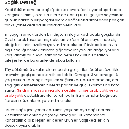
Sağlık Desteği
Kedi ödül mamaları sağlığı destekleyen, fonksiyonel içeriklerle
zenginleştirilmiş özel ürünlere de dönüştü. Bu gelişim sayesinde
günlük bakımın bir parçası olarak değerlendirilebilecek pek çok
fonksiyonel kedi ödülü raflarda yerini aldı.
En yaygın örneklerden biri diş temizleyici kedi ödülü çeşitleridir.
Özel olarak tasarlanmış dokuları ve formülleri sayesinde diş
plağı birikimini azaltmaya yardımcı olurlar. Böylece kedinizin
ağız sağlığı desteklenirken çiğneme ihtiyacı da doğal yollarla
karşılanmış olur. Aynı zamanda nefes kokusunu azaltan
bileşenler de bu ürünlerde sıkça kullanılır.
Tüy dökümünü azaltmak amacıyla geliştirilen ödüller, özellikle
mevsim geçişlerinde tercih edilebilir. Omega-3 ve omega-6
yağ asitleri ile zenginleştirilen sağlıklı kedi ödül mamaları, deri
sağlığını desteklerken tüylerin parlak ve güçlü kalmasına katkı
sunar.
Sindirim hassasiyeti olan kediler içinse probiyotik veya
prebiyotik
destekli ürünler tercih edilir. Bu mamalar bağırsak
florasını düzenlemeye yardımcı olur.
Eklem sağlığına yönelik ödüller, yaşlanmaya bağlı hareket
kısıtlılıklarının önüne geçmeyi amaçlar. Glukozamin ve
kondroitin gibi bileşenler içeren ürünler, yaşlı kediler için
destekleyici olabilir.