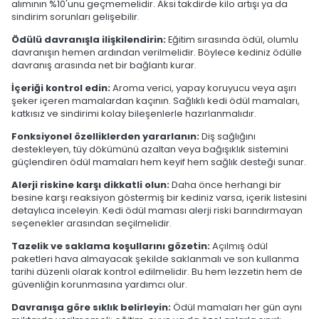
alımının %10'unu geçmemelidir. Aksi takdirde kilo artışı ya da
sindirim sorunları gelişebilir.
Ödülü davranışla ilişkilendirin:
Eğitim sırasında ödül, olumlu
davranışın hemen ardından verilmelidir. Böylece kediniz ödülle
davranış arasında net bir bağlantı kurar.
İçeriği kontrol edin:
Aroma verici, yapay koruyucu veya aşırı
şeker içeren mamalardan kaçının. Sağlıklı kedi ödül mamaları,
katkısız ve sindirimi kolay bileşenlerle hazırlanmalıdır.
Fonksiyonel özelliklerden yararlanın:
Diş sağlığını
destekleyen, tüy dökümünü azaltan veya bağışıklık sistemini
güçlendiren ödül mamaları hem keyif hem sağlık desteği sunar.
Alerji riskine karşı dikkatli olun:
Daha önce herhangi bir
besine karşı reaksiyon göstermiş bir kediniz varsa, içerik listesini
detaylıca inceleyin. Kedi ödül maması alerji riski barındırmayan
seçenekler arasından seçilmelidir.
Tazelik ve saklama koşullarını gözetin:
Açılmış ödül
paketleri hava almayacak şekilde saklanmalı ve son kullanma
tarihi düzenli olarak kontrol edilmelidir. Bu hem lezzetin hem de
güvenliğin korunmasına yardımcı olur.
Davranışa göre sıklık belirleyin:
Ödül mamaları her gün aynı