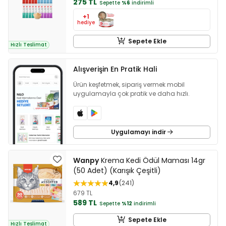
275 TL
Sepette
%6
indirimli
+1
hediye
Sepete Ekle
Hızlı Teslimat
Alışverişin En Pratik Hali
Ürün keşfetmek, sipariş vermek mobil
uygulamayla çok pratik ve daha hızlı.
Uygulamayı indir
Wanpy
Krema Kedi Ödül Maması 14gr
(50 Adet) (Karışık Çeşitli)
4,9
241
679 TL
589 TL
Sepette
%12
indirimli
Sepete Ekle
Hızlı Teslimat