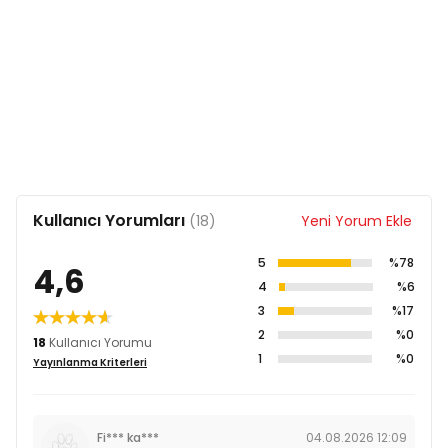
Kullanıcı Yorumları
(18)
Yeni Yorum Ekle
5
%78
4,6
4
%6
3
%17
2
%0
18
Kullanıcı Yorumu
1
%0
Yayınlanma Kriterleri
Fi*** ka***
04.08.2026 12:09