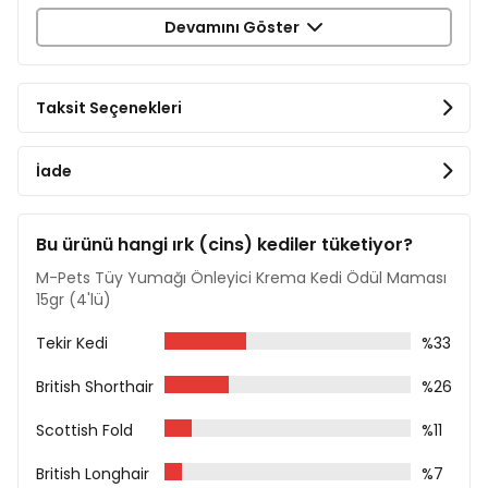
Somon %17
Devamını Göster
Mısır Nişastası %4
Kabak %2
Maya Ekstraktı %1
Oligofruktoz %0,9
Taksit Seçenekleri
Psilyum %0,1
Analiz Raporu
İade
Ham Protein %7
Ham Nem %85
Ham Yağ %1
Bu ürünü hangi ırk (cins) kediler tüketiyor?
Ham Lif %2
M-Pets Tüy Yumağı Önleyici Krema Kedi Ödül Maması
Ham Kül %2
15gr (4'lü)
Tekir Kedi
%33
British Shorthair
%26
Scottish Fold
%11
British Longhair
%7