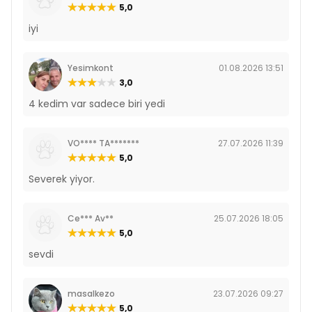
5,0
iyi
Yesimkont
01.08.2026 13:51
3,0
4 kedim var sadece biri yedi
VO**** TA*******
27.07.2026 11:39
5,0
Severek yiyor.
Ce*** Av**
25.07.2026 18:05
5,0
sevdi
masalkezo
23.07.2026 09:27
5,0