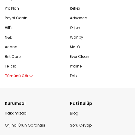
Pro Plan
Reflex
Royal Canin
Advance
Hill's
Orijen
N&D
Wanpy
Acana
Me-O
Brit Care
Ever Clean
Felicia
Proline
Tümünü Gör
Felix
Kurumsal
Pati Kulüp
Hakkımızda
Blog
Orijinal Ürün Garantisi
Soru Cevap