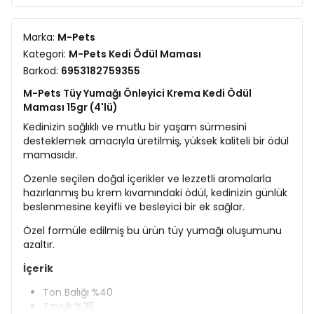
Marka:
M-Pets
Kategori:
M-Pets Kedi Ödül Maması
Barkod:
6953182759355
M-Pets Tüy Yumağı Önleyici Krema Kedi Ödül
Maması 15gr (4'lü)
Kedinizin sağlıklı ve mutlu bir yaşam sürmesini
desteklemek amacıyla üretilmiş, yüksek kaliteli bir ödül
mamasıdır.
Özenle seçilen doğal içerikler ve lezzetli aromalarla
hazırlanmış bu krem kıvamındaki ödül, kedinizin günlük
beslenmesine keyifli ve besleyici bir ek sağlar.
Özel formüle edilmiş bu ürün tüy yumağı oluşumunu
azaltır.
İçerik
Ton Balığı %40
Tavuk %35