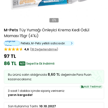
1
/
5
M-Pets
Tüy Yumağı Önleyici Krema Kedi Ödül
Maması 15gr (4'lü)
Orijinal
Petlebi, M-Pets yetkili satıcısıdır.
Ürün
4,6
18 Değerlendirme
97 TL
86 TL
%11
Sepette Ek İndirimli
8,60 TL
Bu ürünü satın aldığınızda
değerinde Para Puan
kazanacaksınız.
Hızlı Teslimat
3 saat 1 dakika
içinde sipariş verirseniz
yarın kargoda!
Son Kullanma Tarihi:
10.10.2027