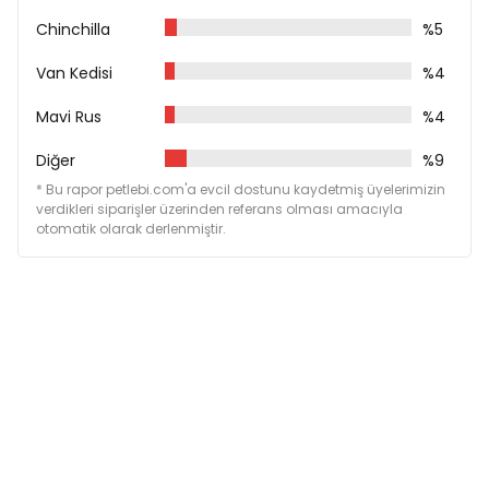
Chinchilla
%5
Van Kedisi
%4
Mavi Rus
%4
Diğer
%9
* Bu rapor petlebi.com'a evcil dostunu kaydetmiş üyelerimizin
verdikleri siparişler üzerinden referans olması amacıyla
otomatik olarak derlenmiştir.