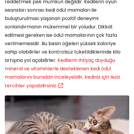
reddetmek pek mümkün değildir. Kedilerin oyun
seansları sonrası kedi ödül mamaları ile
buluşturulması yaşanan pozitif deneyimi
sonlandırmanın mükemmel bir yoludur. Dikkat
edilmesi gereken ise ödül mamalarının çok fazla
verilmemesidir. Bu besin öğeleri yüksek kaloriye
sahip olabilirler ve kontrolsüz tüketildiklerinde kilo
artışına yol açabilirler.
Kedilerin ihtiyaç duyduğu
mineral ve vitaminlerle desteklenen kedi ödül
mamalarını buradan inceleyebilir, kediniz için leziz
tercihler yapabilirsiniz.