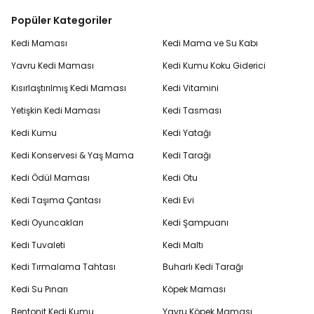
Popüler Kategoriler
Kedi Maması
Kedi Mama ve Su Kabı
Yavru Kedi Maması
Kedi Kumu Koku Giderici
Kısırlaştırılmış Kedi Maması
Kedi Vitamini
Yetişkin Kedi Maması
Kedi Tasması
Kedi Kumu
Kedi Yatağı
Kedi Konservesi & Yaş Mama
Kedi Tarağı
Kedi Ödül Maması
Kedi Otu
Kedi Taşıma Çantası
Kedi Evi
Kedi Oyuncakları
Kedi Şampuanı
Kedi Tuvaleti
Kedi Maltı
Kedi Tırmalama Tahtası
Buharlı Kedi Tarağı
Kedi Su Pınarı
Köpek Maması
Bentonit Kedi Kumu
Yavru Köpek Maması