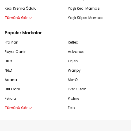
Kedi Krema Ödülü
Yaşlı Kedi Maması
Tümünü Gör
Yaşlı Köpek Maması
Popüler Markalar
Pro Plan
Reflex
Royal Canin
Advance
Hill's
Orijen
N&D
Wanpy
Acana
Me-O
Brit Care
Ever Clean
Felicia
Proline
Tümünü Gör
Felix