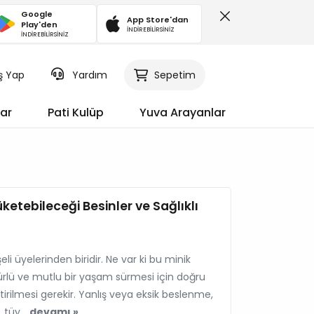
Google
App Store'dan
Play'den
İNDİREBİLİRSİNİZ
İNDİREBİLİRSİNİZ
iş Yap
Sepetim
Yardım
ar
Pati Kulüp
Yuva Arayanlar
etebileceği Besinler ve Sağlıklı
li üyelerinden biridir. Ne var ki bu minik
mürlü ve mutlu bir yaşam sürmesi için doğru
ştirilmesi gerekir. Yanlış veya eksik beslenme,
 tüy...
devamı »