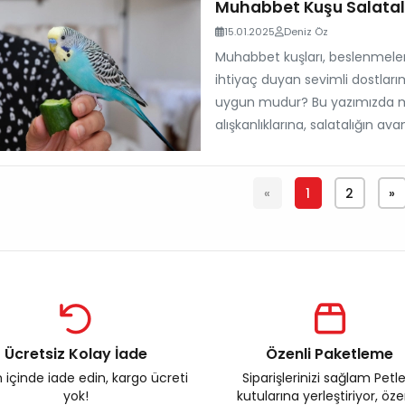
Muhabbet Kuşu Salatalı
15.01.2025
Deniz Öz
Muhabbet kuşları, beslenmelerin
ihtiyaç duyan sevimli dostları
uygun mudur? Bu yazımızda m
alışkanlıklarına, salatalığın ava
«
1
2
»
Ücretsiz Kolay İade
Özenli Paketleme
 içinde iade edin, kargo ücreti
Siparişlerinizi sağlam Petl
yok!
kutularına yerleştiriyor, öz