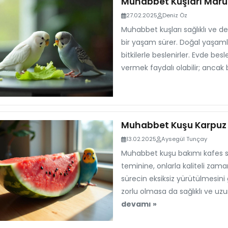
Muhabbet Kuşları Marul
27.02.2025
Deniz Öz
Muhabbet kuşları sağlıklı ve 
bir yaşam sürer. Doğal yaşaml
bitkilerle beslenirler. Evde be
vermek faydalı olabilir; ancak 
Muhabbet Kuşu Karpuz 
13.02.2025
Aysegül Tunçay
Muhabbet kuşu bakımı kafes 
teminine, onlarla kaliteli za
sürecin eksiksiz yürütülmesini 
zorlu olmasa da sağlıklı ve u
devamı »