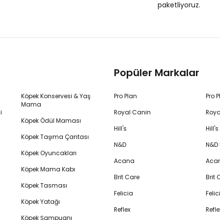
paketliyoruz.
Popüler Markalar
Köpek Konservesi & Yaş
Pro Plan
Pro 
Mama
i
Royal Canin
Roya
Köpek Ödül Maması
Hill's
Hill
Köpek Taşıma Çantası
N&D
N&D
Köpek Oyuncakları
Acana
Aca
Köpek Mama Kabı
Brit Care
Brit
Köpek Tasması
Felicia
Feli
Köpek Yatağı
Reflex
Refl
Köpek Şampuanı