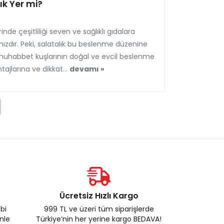
k Yer mi?
de çeşitliliği seven ve sağlıklı gıdalara
mızdır. Peki, salatalık bu beslenme düzenine
uhabbet kuşlarının doğal ve evcil beslenme
ntajlarına ve dikkat...
devamı »
Ücretsiz Hızlı Kargo
ebi
999 TL ve üzeri tüm siparişlerde
enle
Türkiye’nin her yerine kargo BEDAVA!