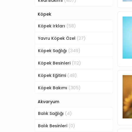
(407)
Kedi Bakımı
Köpek
(58)
Köpek Irkları
(27)
Yavru Köpek Özel
(349)
Köpek Sağlığı
(112)
Köpek Besinleri
(48)
Köpek Eğitimi
(305)
Köpek Bakımı
Akvaryum
(4)
Balık Sağlığı
(0)
Balık Besinleri