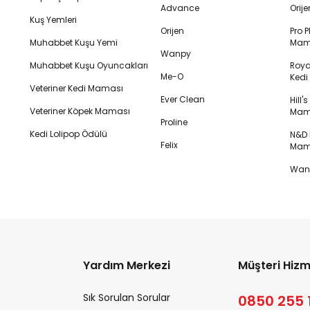
Advance
Orij
Kuş Yemleri
Orijen
Pro P
Muhabbet Kuşu Yemi
Mam
Wanpy
Muhabbet Kuşu Oyuncakları
Royal
Me-O
Ked
Veteriner Kedi Maması
Ever Clean
Hill'
Veteriner Köpek Maması
Mam
Proline
Kedi Lolipop Ödülü
N&D K
Felix
Mam
Wanp
Yardım Merkezi
Müşteri Hizm
Sık Sorulan Sorular
0850 255 