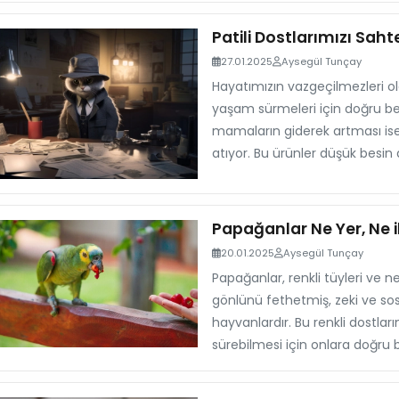
Patili Dostlarımızı Sa
27.01.2025
Aysegül Tunçay
Hayatımızın vazgeçilmezleri ola
yaşam sürmeleri için doğru be
mamaların giderek artması ise d
atıyor. Bu ürünler düşük besin d
Papağanlar Ne Yer, Ne i
20.01.2025
Aysegül Tunçay
Papağanlar, renkli tüyleri ve n
gönlünü fethetmiş, zeki ve sosy
hayvanlardır. Bu renkli dostlar
sürebilmesi için onlara doğr