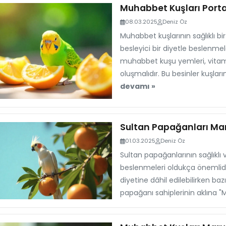
Muhabbet Kuşları Porta
08.03.2025
Deniz Öz
Muhabbet kuşlarının sağlıklı b
besleyici bir diyetle beslenme
muhabbet kuşu yemleri, vitamin
oluşmalıdır. Bu besinler kuşları
devamı »
Sultan Papağanları Ma
01.03.2025
Deniz Öz
Sultan papağanlarının sağlıklı 
beslenmeleri oldukça önemlid
diyetine dâhil edilebilirken bazı
papağanı sahiplerinin aklına "