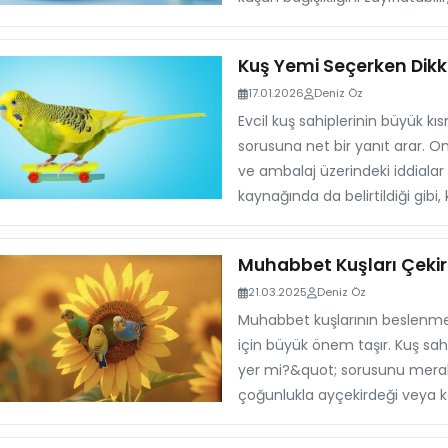
Kuş Yemi Seçerken Dikk
17.01.2026
Deniz Öz
Evcil kuş sahiplerinin büyük kı
sorusuna net bir yanıt arar. On
ve ambalaj üzerindeki iddialar 
kaynağında da belirtildiği gibi
Muhabbet Kuşları Çekir
21.03.2025
Deniz Öz
Muhabbet kuşlarının beslenmesi
için büyük önem taşır. Kuş sah
yer mi?&quot; sorusunu merak
çoğunlukla ayçekirdeği veya ka