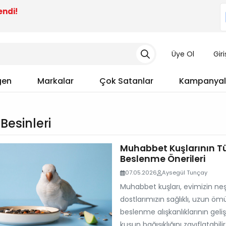
endi!
Üye Ol
Gir
gen
Markalar
Çok Satanlar
Kampanyal
Besinleri
Muhabbet Kuşlarının Tük
Beslenme Önerileri
07.05.2026
Aysegül Tunçay
Muhabbet kuşları, evimizin neşe
dostlarımızın sağlıklı, uzun ö
beslenme alışkanlıklarının geli
kuşun bağışıklığını zayıflatabilir,