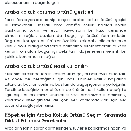
aksesuarlarının başında gelir.
Araba Koltuk Koruma Örtüsü Çeşitleri
Farklı fonksiyonlara sahip birçok araba koltuk örtüsü çeşidi
bulunmaktadır. Bazıları arka koltuğa serilir, bazıları koltuk
başlıklarına takılır ve evcil hayvanların bir kutu içerisinde
olmasını sağlar, bazıları da bagaj içi örtüsü formundadır.
Bagajları koruyan bu ürünler özellikle kalabalık ailelerde arka
koltuk dolu olduğunda tercih edilebilen alternatiflerdir. Yüksek
kenarlı olmaları bagaj içindeki tüm döşemelerin verimli bir
şekilde korunmasını sağlar.
Araba Koltuk Örtüsü Nasıl Kullanılır?
Kullanım sırasında tercih edilen ürün çeşidi belirleyici olacaktır.
Az önce de belirttiğimiz gibi bazı ürünler koltuk başlarına
tutturulur, bazıları serilir ve bazıları da bagaj içerisine yerleştirilir.
Tercih edeceğiniz model özelinde ürünün nasıl kullanılacağı ile
ilgili bilgi bulabilirsiniz. Ürünleri sürekli aracınızda tutabilirsiniz,
kaldırmak istediğinizde de çok yer kaplamadıkları için yer
tasarrufu sağlayabilirsiniz.
Köpekler İçin Araba Koltuk Örtüsü Seçimi Sırasında
Dikkat Edilmesi Gerekenler
Araçların içinin zarar görmesinden, tüylerle kaplanmasından ya