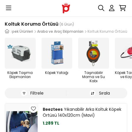
Koltuk Koruma Örtüsü
(6 Ürün)
Köpek Ürünleri
Araba ve Araç Ekipmanları
Koltuk Koruma Örtüsü
Köpek Taşıma
Köpek Yatağı
Taşınabilir
Köpek Ta
Ekipmanları
Mama ve Su
ve Kayı
Kabı
Filtrele
Sırala
Beeztees
Yıkanabilir Arka Koltuk Köpek
Örtüsü 140x120cm (Mavi)
1.289 TL