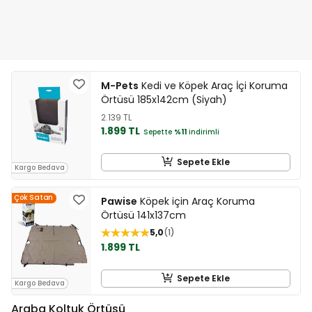
M-Pets
Kedi ve Köpek Araç İçi Koruma
Örtüsü 185x142cm (Siyah)
2.139 TL
1.899 TL
Sepette
%11
indirimli
Sepete Ekle
Kargo Bedava
Çok Satan
Pawise
Köpek için Araç Koruma
Örtüsü 141x137cm
5,0
1
1.899 TL
Sepete Ekle
Kargo Bedava
Araba Koltuk Örtüsü