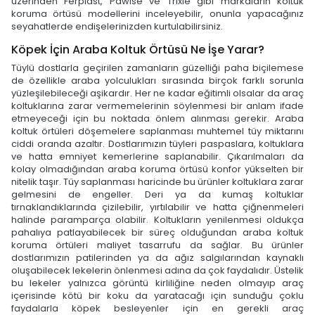
üzerinden Ferplast, Pawise ve Trixie gibi markaların koltuk
koruma örtüsü modellerini inceleyebilir, onunla yapacağınız
seyahatlerde endişelerinizden kurtulabilirsiniz.
Köpek İçin Araba Koltuk Örtüsü Ne İşe Yarar?
Tüylü dostlarla geçirilen zamanların güzelliği paha biçilemese
de özellikle araba yolculukları sırasında birçok farklı sorunla
yüzleşilebileceği aşikardır. Her ne kadar eğitimli olsalar da araç
koltuklarına zarar vermemelerinin söylenmesi bir anlam ifade
etmeyeceği için bu noktada önlem alınması gerekir. Araba
koltuk örtüleri döşemelere saplanması muhtemel tüy miktarını
ciddi oranda azaltır. Dostlarımızın tüyleri paspaslara, koltuklara
ve hatta emniyet kemerlerine saplanabilir. Çıkarılmaları da
kolay olmadığından araba koruma örtüsü konfor yükselten bir
nitelik taşır. Tüy saplanması haricinde bu ürünler koltuklara zarar
gelmesini de engeller. Deri ya da kumaş koltuklar
tırnaklandıklarında çizilebilir, yırtılabilir ve hatta çiğnenmeleri
halinde paramparça olabilir. Koltukların yenilenmesi oldukça
pahalıya patlayabilecek bir süreç olduğundan araba koltuk
koruma örtüleri maliyet tasarrufu da sağlar. Bu ürünler
dostlarımızın patilerinden ya da ağız salgılarından kaynaklı
oluşabilecek lekelerin önlenmesi adına da çok faydalıdır. Üstelik
bu lekeler yalnızca görüntü kirliliğine neden olmayıp araç
içerisinde kötü bir koku da yaratacağı için sunduğu çoklu
faydalarla köpek besleyenler için en gerekli araç