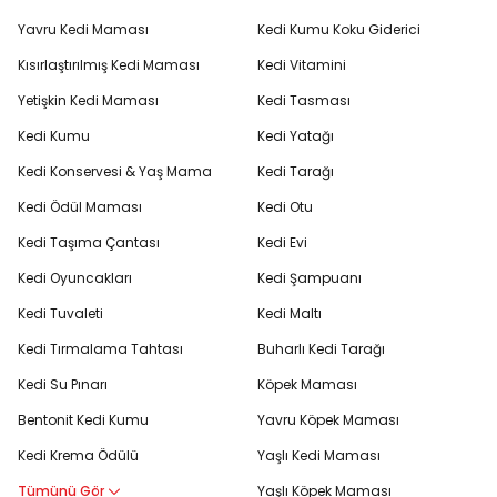
Yavru Kedi Maması
Kedi Kumu Koku Giderici
Kısırlaştırılmış Kedi Maması
Kedi Vitamini
Yetişkin Kedi Maması
Kedi Tasması
Kedi Kumu
Kedi Yatağı
Kedi Konservesi & Yaş Mama
Kedi Tarağı
Kedi Ödül Maması
Kedi Otu
Kedi Taşıma Çantası
Kedi Evi
Kedi Oyuncakları
Kedi Şampuanı
Kedi Tuvaleti
Kedi Maltı
Kedi Tırmalama Tahtası
Buharlı Kedi Tarağı
Kedi Su Pınarı
Köpek Maması
Bentonit Kedi Kumu
Yavru Köpek Maması
Kedi Krema Ödülü
Yaşlı Kedi Maması
Tümünü Gör
Yaşlı Köpek Maması