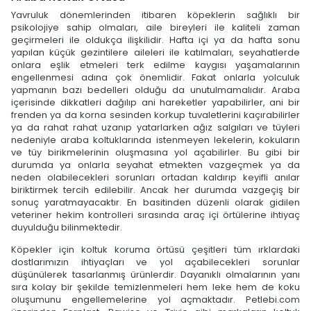
Yavruluk dönemlerinden itibaren köpeklerin sağlıklı bir
psikolojiye sahip olmaları, aile bireyleri ile kaliteli zaman
geçirmeleri ile oldukça ilişkilidir. Hafta içi ya da hafta sonu
yapılan küçük gezintilere aileleri ile katılmaları, seyahatlerde
onlara eşlik etmeleri terk edilme kaygısı yaşamalarının
engellenmesi adına çok önemlidir. Fakat onlarla yolculuk
yapmanın bazı bedelleri olduğu da unutulmamalıdır. Araba
içerisinde dikkatleri dağılıp ani hareketler yapabilirler, ani bir
frenden ya da korna sesinden korkup tuvaletlerini kaçırabilirler
ya da rahat rahat uzanıp yatarlarken ağız salgıları ve tüyleri
nedeniyle araba koltuklarında istenmeyen lekelerin, kokuların
ve tüy birikmelerinin oluşmasına yol açabilirler. Bu gibi bir
durumda ya onlarla seyahat etmekten vazgeçmek ya da
neden olabilecekleri sorunları ortadan kaldırıp keyifli anılar
biriktirmek tercih edilebilir. Ancak her durumda vazgeçiş bir
sonuç yaratmayacaktır. En basitinden düzenli olarak gidilen
veteriner hekim kontrolleri sırasında araç içi örtülerine ihtiyaç
duyulduğu bilinmektedir.
Köpekler için koltuk koruma örtüsü çeşitleri tüm ırklardaki
dostlarımızın ihtiyaçları ve yol açabilecekleri sorunlar
düşünülerek tasarlanmış ürünlerdir. Dayanıklı olmalarının yanı
sıra kolay bir şekilde temizlenmeleri hem leke hem de koku
oluşumunu engellemelerine yol açmaktadır. Petlebi.com