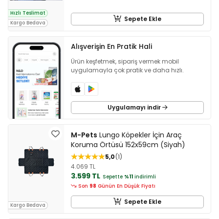
Hızlı Teslimat
Sepete Ekle
Kargo Bedava
Alışverişin En Pratik Hali
Ürün keşfetmek, sipariş vermek mobil
uygulamayla çok pratik ve daha hızlı.
Uygulamayı indir
M-Pets
Lungo Köpekler İçin Araç
Koruma Örtüsü 152x59cm (Siyah)
5,0
1
4.069 TL
3.599 TL
Sepette
%11
indirimli
Son
98
Günün En Düşük Fiyatı
Sepete Ekle
Kargo Bedava