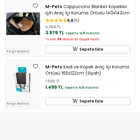
M-Pets
Cappuccino Blanket Köpekler
için Araç İçi Koruma Örtüsü 140x142cm
5,0
5
4.369 TL
3.879 TL
Sepette
%11
indirimli
Son
98
Günün En Düşük Fiyatı
Sepete Ekle
Kargo Bedava
M-Pets
Kedi ve Köpek Araç İçi Koruma
Örtüsü 165x122cm (Siyah)
1.699 TL
1.499 TL
Sepette
%11
indirimli
Sepete Ekle
Kargo Bedava