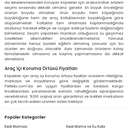
da lekelenmesinden koruyan köpekler için araba koltuk örtüleri
seçimi sırasında dikkatli olmanız gerekir. En büyük önceliğiniz
ürünün boyutu olmalıdır. Ürün boyutu hem köpeğinizin
büyüklüğüne hem de araç koltuklarınızın büyüklüğüne göre
düşünülmelidir. Koltuklar tam anlamıyla kaplanmadığında
dostunuz hareket ettikçe ve rüzgar estikçe tüylerin dağılacağını
bilmelisiniz. Seçim yaparken mümkün olduğunca su geçirmez
özellikteki alternatifleri önceliklendirmelisiniz. Yavruluk
döneminde henüz tuvalet eğitimi almamış yavrular için bu
ürünler en doğrusu olacaktır. Aynı zamanda ürünlerin kolay
temizlenebilir olmasına ve kayma yapmamasına da dikkat
etmelisiniz.
Araç İçi Koruma Örtüsü Fiyatları
Köpekler için araç içi koruma örtüsü fiyatları ürünlerin niteliğine,
markaya ve boyutlarına göre değişiklik göstermektedir.
Petlebi.com'da en uygun fiyatlardan ve bedava kargo
fırsatlarından yararlanarak evinizin rahatlığında siparişlerinizi
verebilirsiniz. %100 orijinal ürün garantimiz ve kaliteli markaların
en çok tercih edilen ürünleri sizleri bekliyor.
Popüler Kategoriler
Kedi Maması
Kedi Mama ve Su Kabı