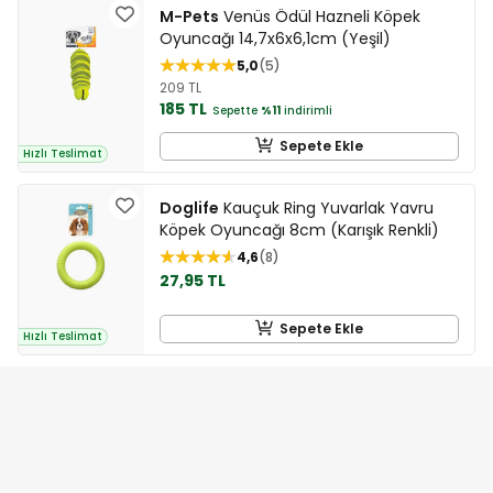
M-Pets
Venüs Ödül Hazneli Köpek
Oyuncağı 14,7x6x6,1cm (Yeşil)
5,0
5
209 TL
185 TL
Sepette
%11
indirimli
Sepete Ekle
Hızlı Teslimat
Doglife
Kauçuk Ring Yuvarlak Yavru
Köpek Oyuncağı 8cm (Karışık Renkli)
4,6
8
27,95 TL
Sepete Ekle
Hızlı Teslimat