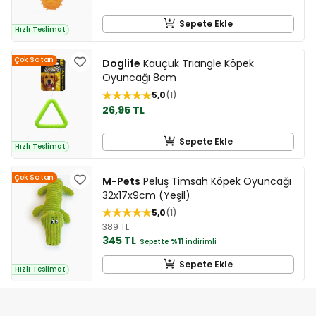
Sepete Ekle
Hızlı Teslimat
Çok Satan
Doglife
Kauçuk Trıangle Köpek
Oyuncağı 8cm
5,0
1
26,95 TL
Sepete Ekle
Hızlı Teslimat
Çok Satan
M-Pets
Peluş Timsah Köpek Oyuncağı
32x17x9cm (Yeşil)
5,0
1
389 TL
345 TL
Sepette
%11
indirimli
Sepete Ekle
Hızlı Teslimat