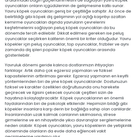
aralarındaki bağın güçlendirilmesini de sağlayan yavru köpek
oyuncakları onların içgüdülerinin de gelişmesine katkı sunar.
Yavru köpek oyuncakları geniş bir çeşitliliğe sahiptir. Az önce de
belirtildiği gibi köpek diş gelişiminin yol açtığı kaşıntıyı azaltan
kemirme oyuncakları dışında yavruların çevrelerini
keşfetmelerini sağlayan peluş köpek oyuncakları da bu
dönemde tercih edilebilir. Dikkat edilmesi gereken ise peluş
oyuncaklar seçilirken kalitenin önemli bir kriter olduğudur. Yavru
köpekler için peluş oyuncaklar, top oyuncaklar, frizbiler ve aynı
zamanda diş ipleri popüler köpek oyuncakları arasında
gösterilebilir.
Yavruluk dönemi geride kalınca dostlarımızın ihtiyaçları
farklılaşır. Artık daha çok egzersiz yapmaları ve fiziksel
kapasitelerinin arttırılması gerekir. Egzersiz yapmanın en keyifli
yöntemlerinden biri de yine köpek oyuncaklarıdır. Dostunuzun
fiziksel ve karakter özellikleri doğrultusunda onu harekete
geçirecek ve ilgisini çekecek oyuncak çeşitleri sizin de
hayatınızı kolaylaştıracaktır. Köpek oyuncaklarının en önemli
faydalarından biri de psikolojik etkileridir. Hepimizin bildiği gibi
köpekler insanlara karşı derin bir bağlılığa sahip olan canlılardır.
İnsanlarından uzak kalmak canlarının sıkılmasına, strese
girmelerine ve en nihayetinde yıkıcı davranışlar sergilemelerine
neden olabilir. Köpek oyuncakları, yavru köpeklerin de yetişkinlik
döneminde olanların da evde daha eğlenceli vakit
geçirmelerine yardımcı olur.