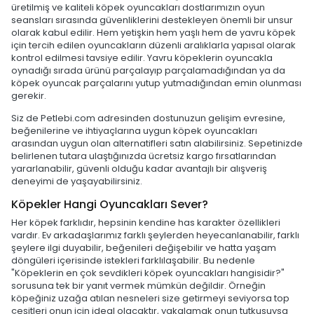
üretilmiş ve kaliteli köpek oyuncakları dostlarımızın oyun
seansları sırasında güvenliklerini destekleyen önemli bir unsur
olarak kabul edilir. Hem yetişkin hem yaşlı hem de yavru köpek
için tercih edilen oyuncakların düzenli aralıklarla yapısal olarak
kontrol edilmesi tavsiye edilir. Yavru köpeklerin oyuncakla
oynadığı sırada ürünü parçalayıp parçalamadığından ya da
köpek oyuncak parçalarını yutup yutmadığından emin olunması
gerekir.
Siz de Petlebi.com adresinden dostunuzun gelişim evresine,
beğenilerine ve ihtiyaçlarına uygun köpek oyuncakları
arasından uygun olan alternatifleri satın alabilirsiniz. Sepetinizde
belirlenen tutara ulaştığınızda ücretsiz kargo fırsatlarından
yararlanabilir, güvenli olduğu kadar avantajlı bir alışveriş
deneyimi de yaşayabilirsiniz.
Köpekler Hangi Oyuncakları Sever?
Her köpek farklıdır, hepsinin kendine has karakter özellikleri
vardır. Ev arkadaşlarımız farklı şeylerden heyecanlanabilir, farklı
şeylere ilgi duyabilir, beğenileri değişebilir ve hatta yaşam
döngüleri içerisinde istekleri farklılaşabilir. Bu nedenle
"Köpeklerin en çok sevdikleri köpek oyuncakları hangisidir?"
sorusuna tek bir yanıt vermek mümkün değildir. Örneğin
köpeğiniz uzağa atılan nesneleri size getirmeyi seviyorsa top
çeşitleri onun için ideal olacaktır, yakalamak onun tutkusuysa