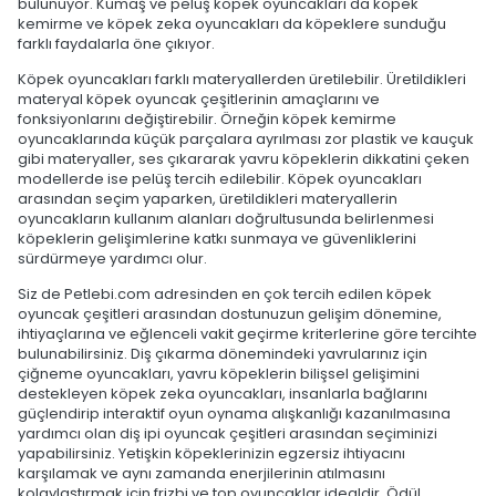
bulunuyor. Kumaş ve peluş köpek oyuncakları da köpek
kemirme ve köpek zeka oyuncakları da köpeklere sunduğu
farklı faydalarla öne çıkıyor.
Köpek oyuncakları farklı materyallerden üretilebilir. Üretildikleri
materyal köpek oyuncak çeşitlerinin amaçlarını ve
fonksiyonlarını değiştirebilir. Örneğin köpek kemirme
oyuncaklarında küçük parçalara ayrılması zor plastik ve kauçuk
gibi materyaller, ses çıkararak yavru köpeklerin dikkatini çeken
modellerde ise pelüş tercih edilebilir. Köpek oyuncakları
arasından seçim yaparken, üretildikleri materyallerin
oyuncakların kullanım alanları doğrultusunda belirlenmesi
köpeklerin gelişimlerine katkı sunmaya ve güvenliklerini
sürdürmeye yardımcı olur.
Siz de Petlebi.com adresinden en çok tercih edilen köpek
oyuncak çeşitleri arasından dostunuzun gelişim dönemine,
ihtiyaçlarına ve eğlenceli vakit geçirme kriterlerine göre tercihte
bulunabilirsiniz. Diş çıkarma dönemindeki yavrularınız için
çiğneme oyuncakları, yavru köpeklerin bilişsel gelişimini
destekleyen köpek zeka oyuncakları, insanlarla bağlarını
güçlendirip interaktif oyun oynama alışkanlığı kazanılmasına
yardımcı olan diş ipi oyuncak çeşitleri arasından seçiminizi
yapabilirsiniz. Yetişkin köpeklerinizin egzersiz ihtiyacını
karşılamak ve aynı zamanda enerjilerinin atılmasını
kolaylaştırmak için frizbi ve top oyuncaklar idealdir. Ödül