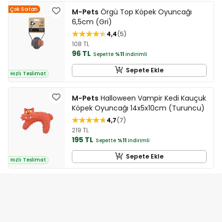
Çok Satan
M-Pets
Örgü Top Köpek Oyuncağı
6,5cm (Gri)
4,4
5
108 TL
96 TL
Sepette
%11
indirimli
Sepete Ekle
Hızlı Teslimat
M-Pets
Halloween Vampir Kedi Kauçuk
Köpek Oyuncağı 14x5x10cm (Turuncu)
4,7
7
219 TL
195 TL
Sepette
%11
indirimli
Sepete Ekle
Hızlı Teslimat