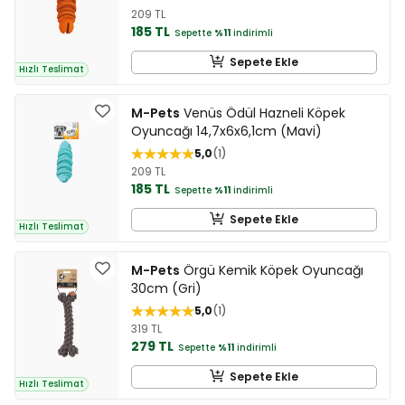
209 TL
185 TL
Sepette
%11
indirimli
Sepete Ekle
Hızlı Teslimat
M-Pets
Venüs Ödül Hazneli Köpek
Oyuncağı 14,7x6x6,1cm (Mavi)
5,0
1
209 TL
185 TL
Sepette
%11
indirimli
Sepete Ekle
Hızlı Teslimat
M-Pets
Örgü Kemik Köpek Oyuncağı
30cm (Gri)
5,0
1
319 TL
279 TL
Sepette
%11
indirimli
Sepete Ekle
Hızlı Teslimat