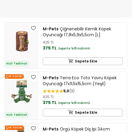
M-Pets
Çiğnenebilir Kemik Köpek
Oyuncağı 17,8x5,9x5,5cm [L]
425 TL
375 TL
Sepette
%11
indirimli
Sepete Ekle
Hızlı Teslimat
Çok Satan
M-Pets
Terra Eco Toto Yavru Köpek
Oyuncağı 17x11,5x15,5cm (Yeşil)
5,0
3
425 TL
375 TL
Sepette
%11
indirimli
Sepete Ekle
Hızlı Teslimat
Çok Satan
M-Pets
Örgü Köpek Diş İpi 34cm