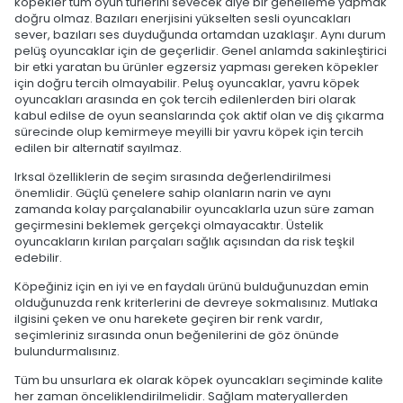
köpekler tüm oyun türlerini sevecek diye bir genelleme yapmak
doğru olmaz. Bazıları enerjisini yükselten sesli oyuncakları
sever, bazıları ses duyduğunda ortamdan uzaklaşır. Aynı durum
pelüş oyuncaklar için de geçerlidir. Genel anlamda sakinleştirici
bir etki yaratan bu ürünler egzersiz yapması gereken köpekler
için doğru tercih olmayabilir. Peluş oyuncaklar, yavru köpek
oyuncakları arasında en çok tercih edilenlerden biri olarak
kabul edilse de oyun seanslarında çok aktif olan ve diş çıkarma
sürecinde olup kemirmeye meyilli bir yavru köpek için tercih
edilen bir alternatif sayılmaz.
Irksal özelliklerin de seçim sırasında değerlendirilmesi
önemlidir. Güçlü çenelere sahip olanların narin ve aynı
zamanda kolay parçalanabilir oyuncaklarla uzun süre zaman
geçirmesini beklemek gerçekçi olmayacaktır. Üstelik
oyuncakların kırılan parçaları sağlık açısından da risk teşkil
edebilir.
Köpeğiniz için en iyi ve en faydalı ürünü bulduğunuzdan emin
olduğunuzda renk kriterlerini de devreye sokmalısınız. Mutlaka
ilgisini çeken ve onu harekete geçiren bir renk vardır,
seçimleriniz sırasında onun beğenilerini de göz önünde
bulundurmalısınız.
Tüm bu unsurlara ek olarak köpek oyuncakları seçiminde kalite
her zaman önceliklendirilmelidir. Sağlam materyallerden