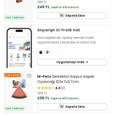
285 TL
249 TL
Sepette
%11
indirimli
Sepete Ekle
Hızlı Teslimat
Alışverişin En Pratik Hali
Ürün keşfetmek, sipariş vermek mobil
uygulamayla çok pratik ve daha hızlı.
Uygulamayı indir
Çok Satan
M-Pets
Serinletici Karpuz Köpek
Oyuncağı 13,5x7x3,7cm
4,3
3
269 TL
239 TL
Sepette
%11
indirimli
Sepete Ekle
Hızlı Teslimat