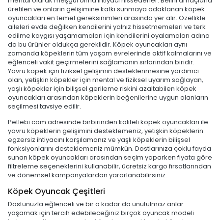
mental olarak meşgul olma ihtiyacı hissederler. Belirli amaçlarla
üretilen ve onların gelişimine katkı sunmaya odaklanan köpek
oyuncakları en temel gereksinimleri arasında yer alır. Özellikle
aileleri evde değilken kendilerini yalnız hissetmemeleri ve terk
edilme kaygısı yaşamamaları için kendilerini oyalamaları adına
da bu ürünler oldukça gereklidir. Köpek oyuncakları aynı
zamanda köpeklerin tüm yaşam evrelerinde aktif kalmalarını ve
eğlenceli vakit geçirmelerini sağlamanın sırlarından biridir.
Yavru köpek için fiziksel gelişimin desteklenmesine yardımcı
olan, yetişkin köpekler için mental ve fiziksel uyarım sağlayan,
yaşlı köpekler için bilişsel gerileme riskini azaltabilen köpek
oyuncakları arasından köpeklerin beğenilerine uygun olanların
seçilmesi tavsiye edilir.
Petlebi.com adresinde birbirinden kaliteli köpek oyuncakları ile
yavru köpeklerin gelişimini desteklemeniz, yetişkin köpeklerin
egzersiz ihtiyacını karşılamanız ve yaşlı köpeklerin bilişsel
fonksiyonlarını desteklemeniz mümkün. Dostlarınıza çoklu fayda
sunan köpek oyuncakları arasından seçim yaparken fiyata göre
filtreleme seçeneklerini kullanabilir, ücretsiz kargo fırsatlarından
ve dönemsel kampanyalardan yararlanabilirsiniz.
Köpek Oyuncak Çeşitleri
Dostunuzla eğlenceli ve bir o kadar da unutulmaz anlar
yaşamak için tercih edebileceğiniz birçok oyuncak modeli