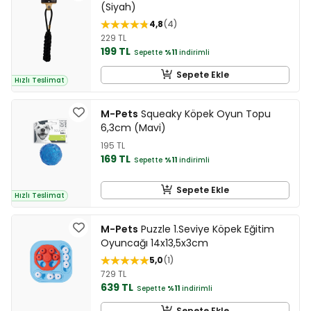
(Siyah)
4,8
4
229 TL
199 TL
Sepette
%11
indirimli
Sepete Ekle
Hızlı Teslimat
M-Pets
Squeaky Köpek Oyun Topu
6,3cm (Mavi)
195 TL
169 TL
Sepette
%11
indirimli
Sepete Ekle
Hızlı Teslimat
M-Pets
Puzzle 1.Seviye Köpek Eğitim
Oyuncağı 14x13,5x3cm
5,0
1
729 TL
639 TL
Sepette
%11
indirimli
Sepete Ekle