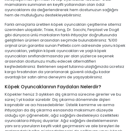
mamalarını sunmanın en keyifli yollarından olan ödül
oyuncaklarını da değerlendirerek hem dostunuzun sağlığını
hem de mutluluğunu destekleyebilirsiniz.
Farklı amaçlarla üretilen köpek oyuncakları çeşitlerine sitemiz
üzerinden ulaşabilir; Trixie, Kong, Dr. Sacchi, Ferplast ve Dogit
gibi dünyaca ünlü markaların farklı ihtiyaçlar doğrultusunda
geliştirilen ürünleri arasından seçimde bulunabilirsiniz. %100
orijinal ürün garantisi sunan Petlebi.com adresinde yavru köpek
oyuncakları, yetişkin köpek oyuncakları ve yaşlı köpek
oyuncakları sınıflandırmasında yer alan yüzlerce seçenek
arasından dostunuzu mutlu edecek alternatifleri
keşfedebilirsiniz. Belirlenen sepet tutarına ulaştığınızda ücretsiz
kargo fırsatından da yararlanarak güvenli olduğu kadar
avantajlı bir satın alma deneyimi de yaşayabilirsiniz.
Köpek Oyuncaklarının Faydaları Nelerdir?
Köpekler henüz 3 aylıkken diş çıkarma sürecine girerler ve bu
süreç 1 yıl kadar sürebilir. Diş çıkarma döneminde dişleri
kaşınabilir ve acı hissedebilirler. Üstelik kemirme ve ısırma
ihtiyaçları da diş çıkarma esnasında maksimum düzeyde
olduğu için çiğnenebilir, ağız sağlığını destekleyici özellikteki
oyuncaklara ihtiyaç duyarlar. Ağız sağlığını desteklemesinin
yanı sıra yavruların keyifli vakit geçirmesini ve aile bireyleri ile