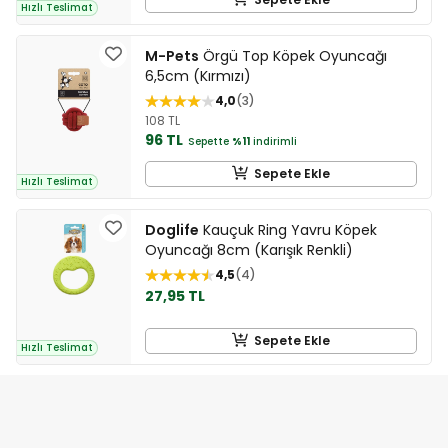
Hızlı Teslimat
M-Pets
Örgü Top Köpek Oyuncağı
6,5cm (Kırmızı)
4,0
3
108 TL
96 TL
Sepette
%11
indirimli
Sepete Ekle
Hızlı Teslimat
Doglife
Kauçuk Ring Yavru Köpek
Oyuncağı 8cm (Karışık Renkli)
4,5
4
27,95 TL
Sepete Ekle
Hızlı Teslimat