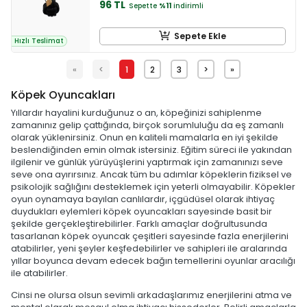
96 TL
Sepette
%11
indirimli
Sepete Ekle
Hızlı Teslimat
«
<
1
2
3
>
»
Köpek Oyuncakları
Yıllardır hayalini kurduğunuz o an, köpeğinizi sahiplenme
zamanınız gelip çattığında, birçok sorumluluğu da eş zamanlı
olarak yüklenirsiniz. Onun en kaliteli mamalarla en iyi şekilde
beslendiğinden emin olmak istersiniz. Eğitim süreci ile yakından
ilgilenir ve günlük yürüyüşlerini yaptırmak için zamanınızı seve
seve ona ayırırsınız. Ancak tüm bu adımlar köpeklerin fiziksel ve
psikolojik sağlığını desteklemek için yeterli olmayabilir. Köpekler
oyun oynamaya bayılan canlılardır, içgüdüsel olarak ihtiyaç
duydukları eylemleri köpek oyuncakları sayesinde basit bir
şekilde gerçekleştirebilirler. Farklı amaçlar doğrultusunda
tasarlanan köpek oyuncak çeşitleri sayesinde fazla enerjilerini
atabilirler, yeni şeyler keşfedebilirler ve sahipleri ile aralarında
yıllar boyunca devam edecek bağın temellerini oyunlar aracılığı
ile atabilirler.
Cinsi ne olursa olsun sevimli arkadaşlarımız enerjilerini atma ve