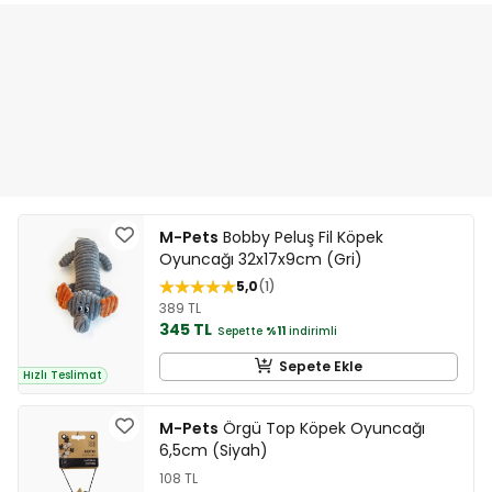
M-Pets
Bobby Peluş Fil Köpek
Oyuncağı 32x17x9cm (Gri)
5,0
1
389 TL
345 TL
Sepette
%11
indirimli
Sepete Ekle
Hızlı Teslimat
M-Pets
Örgü Top Köpek Oyuncağı
6,5cm (Siyah)
108 TL