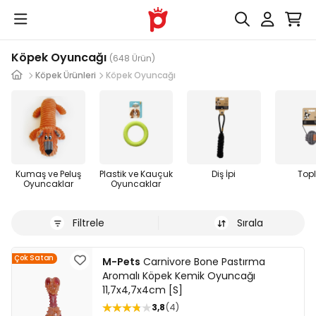
Köpek Oyuncağı
(648 Ürün)
Köpek Ürünleri
Köpek Oyuncağı
Kumaş ve Peluş
Plastik ve Kauçuk
Diş İpi
Top
Oyuncaklar
Oyuncaklar
Filtrele
Sırala
Çok Satan
M-Pets
Carnivore Bone Pastırma
Aromalı Köpek Kemik Oyuncağı
11,7x4,7x4cm [S]
3,8
4