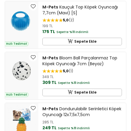
M-Pets
Kauçuk Top Köpek Oyuncağı
7,7cm (Mavi) [S]
5,0
2
199 TL
175 TL
Sepette
%11
indirimli
Sepete Ekle
Hızlı Teslimat
M-Pets
Bloom Ball Parçalanmaz Top
Köpek Oyuncağı 7cm (Beyaz)
5,0
1
349 TL
309 TL
Sepette
%11
indirimli
Sepete Ekle
Hızlı Teslimat
M-Pets
Dondurulabilir Serinletici Köpek
Oyuncağı 12x7,5x7,5cm
285 TL
249 TL
Sepette
%11
indirimli