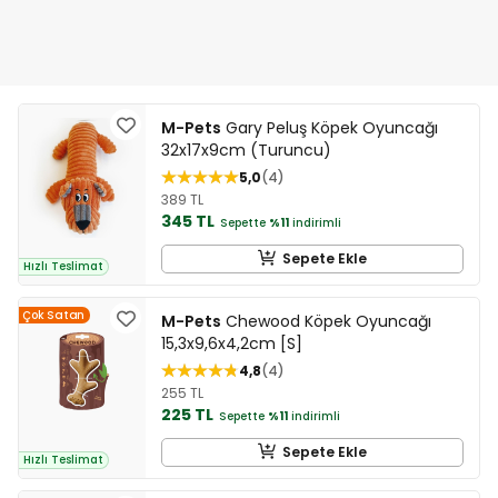
M-Pets
Gary Peluş Köpek Oyuncağı
32x17x9cm (Turuncu)
5,0
4
389 TL
345 TL
Sepette
%11
indirimli
Sepete Ekle
Hızlı Teslimat
Çok Satan
M-Pets
Chewood Köpek Oyuncağı
15,3x9,6x4,2cm [S]
4,8
4
255 TL
225 TL
Sepette
%11
indirimli
Sepete Ekle
Hızlı Teslimat