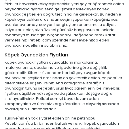
frizbiler hayatınızı kolaylaştıracaktır, yeni şeyler öğrenmek onları
heyecanlandırıyorsa zekâ gelişimini destekleyen köpek
oyuncak çeşitleri en doğru tercih hâline gelecektir. Bu nedenle
köpek oyuncakları arasından seçim yaparken köpeğiniz nasıl
oyunlar oynamayı seviyor, hangi eylemler onu mutlu ediyor,
ihtiyaçları neler, sizin fiziksel gücünüz hangi oyunları onlarla
oynamaya müsait gibi birçok soruyu değerlendirerek karar
vermelisiniz. Petlebi.com üzerinde her zevke hitap eden
oyuncak modellerini bulabilirsiniz.
Köpek Oyuncakları Fiyatları
Köpek oyuncak fiyatları oyuncakların markalarına,
materyallerine, ebatlarına ve işlevlerine göre değişiklik
gösterebilir. Sitemiz üzerinden her bütçeye uygun köpek
oyuncakları çeşitleri arasından en çok tercih edilen, en popüler
alternatiflere erişebilirsiniz. Ana kategoride istediğiniz
oyuncağın türünü seçebilir, ürün fiyat baremlerini belirleyebilir,
fiyatları düşükten yükseğe ya da yüksekten düşüğe doğru
sıralayabilirsiniz. Petlebi.com yıl boyu devam eden
kampanyaları ve ücretsiz kargo fırsatları ile alışveriş sırasında
avantajlarınızı artırmaktadır.
Türkiye'nin en çok ziyaret edilen online petshopu
Petlebi.com'da birbirinden kaliteli ve renkli köpek oyuncakları
arasından seçim yaparken filtreleme seçeneklerini