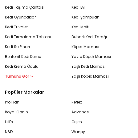
Kedi Taşıma Çantası
Kedi Evi
Kedi Oyuncakları
Kedi Şampuanı
Kedi Tuvaleti
Kedi Maltı
Kedi Tırmalama Tahtası
Buharlı Kedi Tarağı
Kedi Su Pınarı
Köpek Maması
Bentonit Kedi Kumu
Yavru Köpek Maması
Kedi Krema Ödülü
Yaşlı Kedi Maması
Tümünü Gör
Yaşlı Köpek Maması
Popüler Markalar
Pro Plan
Reflex
Royal Canin
Advance
Hill's
Orijen
N&D
Wanpy