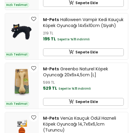
Sepete Ekle
Hızlı Teslimat
M-Pets
Halloween Vampir Kedi Kauçuk
Köpek Oyuncağı 14x5x10cm (Siyah)
219 TL
195 TL
Sepette
%11
indirimli
Sepete Ekle
Hızlı Teslimat
M-Pets
Greenbo Naturel Köpek
Oyuncağı 20x6x4,5cm [L]
599 TL
529 TL
Sepette
%11
indirimli
Sepete Ekle
Hızlı Teslimat
M-Pets
Venüs Kauçuk Ödül Hazneli
Köpek Oyuncağı 14,7x6x6,1cm
(Turuncu)