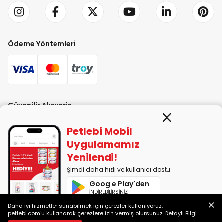
Ödeme Yöntemleri
Güvenilir Alışveriş
Petlebi Mobil
Uygulamamız
Yenilendi!
Şimdi daha hızlı ve kullanıcı dostu
PETLEBİ EVCİL HAYVAN ÜRÜNLERİ PAZ. SAN. TİC. LTD. ŞTİ. Alaşarköy Mah.
Google Play'den
1. Alaşar Cad. No: 9 Osmangazi/Bursa
İNDİREBİLİRSİNİZ
7290599225 vergi numarasıyla Uludağ Vergi Dairesi'ne bağlıdır.
Daha iyi hizmetler sunabilmek için çerezler kullanıyoruz.
App Store'dan
petlebi.com'u kullanarak çerezlere izin vermiş olursunuz.
Detaylı Bilgi
İNDİREBİLİRSİNİZ