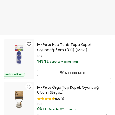
M-Pets
Hop Tenis Topu Köpek
Oyuncağı 5cm (3'lü) (Mavi)
169 TL
149 TL
Sepette
%11
indirimli
Sepete Ekle
Hızlı Teslimat
M-Pets
Örgü Top Köpek Oyuncağı
6,5cm (Beyaz)
5,0
1
108 TL
96 TL
Sepette
%11
indirimli