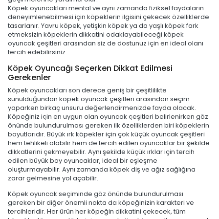
Köpek oyuncakları mental ve aynı zamanda fiziksel faydaların
deneyimlenebilmesi için köpeklerin ilgisini çekecek özelliklerde
tasarlanır. Yavru köpek, yetişkin köpek ya da yaşlı köpek fark
etmeksizin köpeklerin dikkatini odaklayabileceği köpek
oyuncak çeşitleri arasından siz de dostunuz için en ideal olanı
tercih edebilirsiniz.
Köpek Oyuncağı Seçerken Dikkat Edilmesi
Gerekenler
Köpek oyuncakları son derece geniş bir çeşitlilikte
sunulduğundan köpek oyuncak çeşitleri arasından seçim
yaparken birkaç unsuru değerlendirmenizde fayda olacak.
Köpeğiniz için en uygun olan oyuncak çeşitleri belirlenirken göz
önünde bulundurulması gereken ilk özelliklerden biri köpeklerin
boyutlarıdır. Büyük ırk köpekler için çok küçük oyuncak çeşitleri
hem tehlikeli olabilir hem de tercih edilen oyuncaklar bir şekilde
dikkatlerini çekmeyebilir. Aynı şekilde küçük ırklar için tercih
edilen büyük boy oyuncaklar, ideal bir eşleşme
oluşturmayabilir. Aynı zamanda köpek diş ve ağız sağlığına
zarar gelmesine yol açabilir.
Köpek oyuncak seçiminde göz önünde bulundurulması
gereken bir diğer önemli nokta da köpeğinizin karakteri ve
tercihleridir. Her ürün her köpeğin dikkatini çekecek, tüm