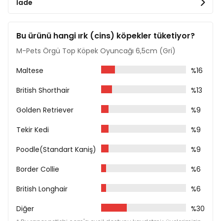
İade
Bu ürünü hangi ırk (cins) köpekler tüketiyor?
M-Pets Örgü Top Köpek Oyuncağı 6,5cm (Gri)
Maltese
%16
British Shorthair
%13
Golden Retriever
%9
Tekir Kedi
%9
Poodle(Standart Kaniş)
%9
Border Collie
%6
British Longhair
%6
Diğer
%30