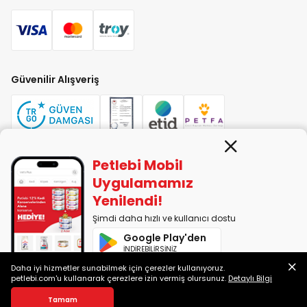
Güvenilir Alışveriş
Petlebi Mobil
PETLEBİ EVCİL HAYVAN ÜRÜNLERİ PAZ. SAN. TİC. LTD. ŞTİ. Alaşarköy Mah.
Uygulamamız
1. Alaşar Cad. No: 9 Osmangazi/Bursa
Yenilendi!
7290599225 vergi numarasıyla Uludağ Vergi Dairesi'ne bağlıdır.
Şimdi daha hızlı ve kullanıcı dostu
Google Play'den
2014-2026 © petlebi.com v11.89.0
İNDİREBİLİRSİNİZ
Bursa'da sevgiyle yapıldı.
Daha iyi hizmetler sunabilmek için çerezler kullanıyoruz.
App Store'dan
petlebi.com'u kullanarak çerezlere izin vermiş olursunuz.
Detaylı Bilgi
İNDİREBİLİRSİNİZ
Sepete Ekle
Tamam