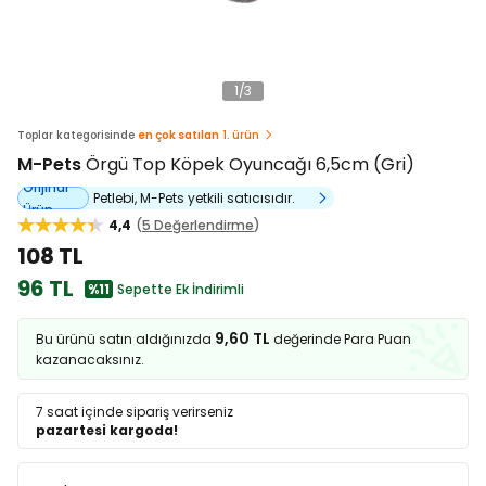
1
/
3
Toplar kategorisinde
en çok satılan
1. ürün
M-Pets
Örgü Top Köpek Oyuncağı 6,5cm (Gri)
Orijinal
Petlebi, M-Pets yetkili satıcısıdır.
Ürün
4,4
5 Değerlendirme
108 TL
96 TL
%11
Sepette Ek İndirimli
9,60 TL
Bu ürünü satın aldığınızda
değerinde Para Puan
kazanacaksınız.
7 saat
içinde sipariş verirseniz
pazartesi kargoda!