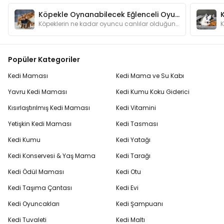
Köpekle Oynanabilecek Eğlenceli Oyunlar
Köpeklerin ne kadar oyuncu canlılar olduğunu anlatmamıza gerek var mı? Oyunlar hem köpeğinizin zeka gelişimine katkı sağlar hem de onu mutlu eder.
Popüler Kategoriler
Kedi Maması
Kedi Mama ve Su Kabı
Yavru Kedi Maması
Kedi Kumu Koku Giderici
Kısırlaştırılmış Kedi Maması
Kedi Vitamini
Yetişkin Kedi Maması
Kedi Tasması
Kedi Kumu
Kedi Yatağı
Kedi Konservesi & Yaş Mama
Kedi Tarağı
Kedi Ödül Maması
Kedi Otu
Kedi Taşıma Çantası
Kedi Evi
Kedi Oyuncakları
Kedi Şampuanı
Kedi Tuvaleti
Kedi Maltı