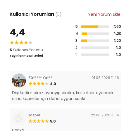
Kullanıcı Yorumları
(5)
Yeni Yorum Ekle
5
%60
4,4
4
%20
3
%20
2
%0
5
Kullanıcı Yorumu
1
%0
Yayınlanma Kriterleri
Zü***** Ya***
01.08.2026 11:46
4,0
Dişi kedim biraz oynayıp bıraktı, kaliteli bir oyuncak
ama köpekler için daha uygun sanki
Jasper
22.06.2026 10:14
5,0
Harika