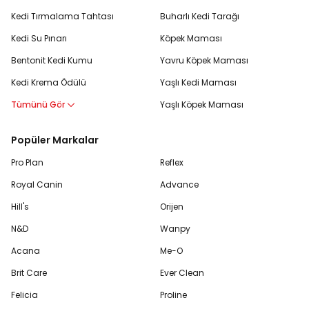
Kedi Tırmalama Tahtası
Buharlı Kedi Tarağı
Kedi Su Pınarı
Köpek Maması
Bentonit Kedi Kumu
Yavru Köpek Maması
Kedi Krema Ödülü
Yaşlı Kedi Maması
Tümünü Gör
Yaşlı Köpek Maması
Popüler Markalar
Pro Plan
Reflex
Royal Canin
Advance
Hill's
Orijen
N&D
Wanpy
Acana
Me-O
Brit Care
Ever Clean
Felicia
Proline