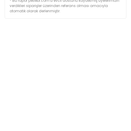
* Bu rapor petlebi.com'a evcil dostunu kaydetmiş üyelerimizin
verdikleri siparişler üzerinden referans olması amacıyla
otomatik olarak derlenmiştir.