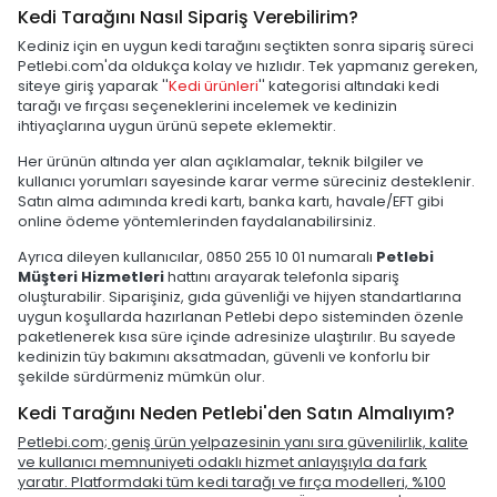
Kedi Tarağını Nasıl Sipariş Verebilirim?
Kediniz için en uygun kedi tarağını seçtikten sonra sipariş süreci
Petlebi.com'da oldukça kolay ve hızlıdır. Tek yapmanız gereken,
siteye giriş yaparak ''
Kedi ürünleri
'' kategorisi altındaki kedi
tarağı ve fırçası seçeneklerini incelemek ve kedinizin
ihtiyaçlarına uygun ürünü sepete eklemektir.
Her ürünün altında yer alan açıklamalar, teknik bilgiler ve
kullanıcı yorumları sayesinde karar verme süreciniz desteklenir.
Satın alma adımında kredi kartı, banka kartı, havale/EFT gibi
online ödeme yöntemlerinden faydalanabilirsiniz.
Ayrıca dileyen kullanıcılar, 0850 255 10 01 numaralı
Petlebi
Müşteri Hizmetleri
hattını arayarak telefonla sipariş
oluşturabilir. Siparişiniz, gıda güvenliği ve hijyen standartlarına
uygun koşullarda hazırlanan Petlebi depo sisteminden özenle
paketlenerek kısa süre içinde adresinize ulaştırılır. Bu sayede
kedinizin tüy bakımını aksatmadan, güvenli ve konforlu bir
şekilde sürdürmeniz mümkün olur.
Kedi Tarağını Neden Petlebi'den Satın Almalıyım?
Petlebi.com; geniş ürün yelpazesinin yanı sıra güvenilirlik, kalite
ve kullanıcı memnuniyeti odaklı hizmet anlayışıyla da fark
yaratır. Platformdaki tüm kedi tarağı ve fırça modelleri, %100