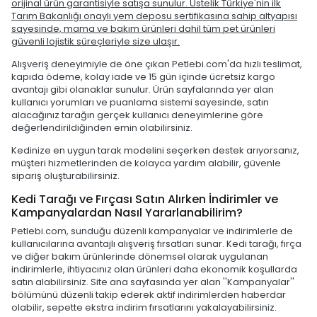
orijinal ürün garantisiyle satışa sunulur. Üstelik Türkiye'nin ilk
Tarım Bakanlığı onaylı yem deposu sertifikasına sahip altyapısı
sayesinde, mama ve bakım ürünleri dahil tüm pet ürünleri
güvenli lojistik süreçleriyle size ulaşır.
Alışveriş deneyimiyle de öne çıkan Petlebi.com'da hızlı teslimat,
kapıda ödeme, kolay iade ve 15 gün içinde ücretsiz kargo
avantajı gibi olanaklar sunulur. Ürün sayfalarında yer alan
kullanıcı yorumları ve puanlama sistemi sayesinde, satın
alacağınız tarağın gerçek kullanıcı deneyimlerine göre
değerlendirildiğinden emin olabilirsiniz.
Kedinize en uygun tarak modelini seçerken destek arıyorsanız,
müşteri hizmetlerinden de kolayca yardım alabilir, güvenle
sipariş oluşturabilirsiniz.
Kedi Tarağı ve Fırçası Satın Alırken İndirimler ve
Kampanyalardan Nasıl Yararlanabilirim?
Petlebi.com, sunduğu düzenli kampanyalar ve indirimlerle de
kullanıcılarına avantajlı alışveriş fırsatları sunar. Kedi tarağı, fırça
ve diğer bakım ürünlerinde dönemsel olarak uygulanan
indirimlerle, ihtiyacınız olan ürünleri daha ekonomik koşullarda
satın alabilirsiniz. Site ana sayfasında yer alan ''Kampanyalar''
bölümünü düzenli takip ederek aktif indirimlerden haberdar
olabilir, sepette ekstra indirim fırsatlarını yakalayabilirsiniz.