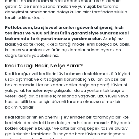
Buharlı taraklar bakım sürecini daha konforlu ve etkili hale
getirir. Cilde nem kazandırmaları ve yumuşak bir tarama
deneyimi sunmalarından dolayı kullanıcılar tarafından sıklıkla
tercih edilmektedir.
Petlebi.com, bu işlevsel ürünleri güvenli alışveriş, hızlı
teslimat ve %100 orijinal ürün garantisiyle sunarak kedi
bakımında fark yaratmanıza yardımcı olur.
Aradığınız
klasik ya da teknolojik kedi tarağı modellerini kolayca bulabilir,
kullanıcı yorumlarını ve ürün açıklamalarını inceleyerek en
doğru tercihi yapabilirsiniz.
Kedi Tarağı Nedir, Ne İşe Yarar?
Kedi tarağı; evcil kedilerin tüy bakımını desteklemek, ölü tüyleri
uzaklaştırmak ve cilt sağlığını korumak için kullanılan özel bir
bakım aracıdır. Her ne kadar kediler doğaları gereği tüylerini
yalayarak temizlemeye çalışsalar da bu yöntem tek başına
yeterli değildir. özellikle iç mekanda yaşayan, uzun tüylü veya
hassas ciltli kediler için düzenli tarama olmazsa olmaz bir
bakım rutinidir.
Kedi taraklarının en önemli işlevlerinden biri taramayla birlikte
kedinizin derisindeki kan dolaşımını hızlandırmasıdır. Böylece kıl
kökleri oksijenle buluşur ve ciltte birikmiş kepek, toz ve ölü tüy
gibi kalıntılar temizlenir. Bu sayede hem tüylerin matlaşması