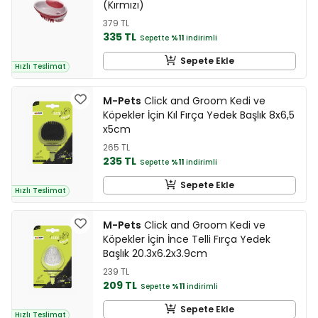
(Kırmızı)
379 TL
335 TL
Sepette
%11
indirimli
Sepete Ekle
Hızlı Teslimat
M-Pets
Click and Groom Kedi ve
Köpekler İçin Kıl Fırça Yedek Başlık 8x6,5
x5cm
265 TL
235 TL
Sepette
%11
indirimli
Sepete Ekle
Hızlı Teslimat
M-Pets
Click and Groom Kedi ve
Köpekler İçin İnce Telli Fırça Yedek
Başlık 20.3x6.2x3.9cm
239 TL
209 TL
Sepette
%11
indirimli
Sepete Ekle
Hızlı Teslimat