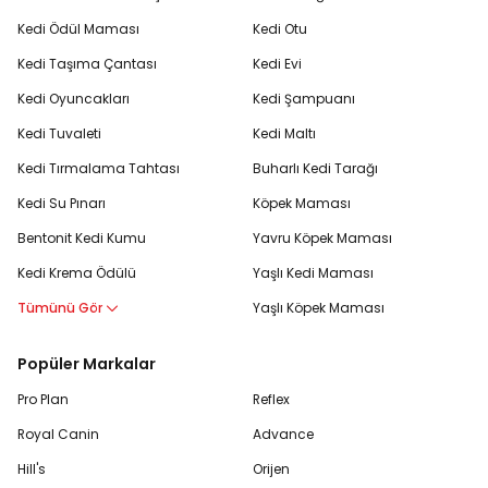
Kedi Ödül Maması
Kedi Otu
Kedi Taşıma Çantası
Kedi Evi
Kedi Oyuncakları
Kedi Şampuanı
Kedi Tuvaleti
Kedi Maltı
Kedi Tırmalama Tahtası
Buharlı Kedi Tarağı
Kedi Su Pınarı
Köpek Maması
Bentonit Kedi Kumu
Yavru Köpek Maması
Kedi Krema Ödülü
Yaşlı Kedi Maması
Tümünü Gör
Yaşlı Köpek Maması
Popüler Markalar
Pro Plan
Reflex
Royal Canin
Advance
Hill's
Orijen