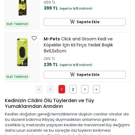
459 TL
399 TL
Sepette
%11
indirimli
Sepete Ekle
Hızlı Teslimat
M-Pets
Click and Groom Kedi ve
Köpekler İçin Kıl Fırça Yedek Başlık
8x6,5x5cm
265 TL
235 TL
Sepette
%11
indirimli
Sepete Ekle
Hızlı Teslimat
«
<
1
2
>
»
Kedinizin Cildini Ölü Tüylerden ve Tüy
Yumaklarından Arındırın
Kediler doğaları gereği temizliklerine düşkün canlılar olsalar da
bu düzenli bakıma ihtiyaç duymadıkları anlamına gelmez.
özellikle iç mekanda yaşayan kedilerde mevsimsel tüy değişimi
daha uzun sürebilir ve bu süreçte ölü tüylerin birikmesi