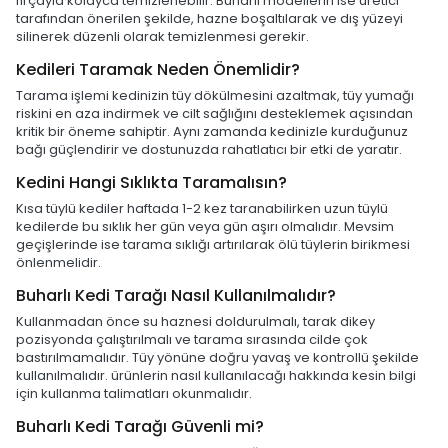
fırçayla kolayca temizlenebilir. Buharlı modellerin ise üretici
tarafından önerilen şekilde, hazne boşaltılarak ve dış yüzeyi
silinerek düzenli olarak temizlenmesi gerekir.
Kedileri Taramak Neden Önemlidir?
Tarama işlemi kedinizin tüy dökülmesini azaltmak, tüy yumağı
riskini en aza indirmek ve cilt sağlığını desteklemek açısından
kritik bir öneme sahiptir. Aynı zamanda kedinizle kurduğunuz
bağı güçlendirir ve dostunuzda rahatlatıcı bir etki de yaratır.
Kedini Hangi Sıklıkta Taramalısın?
Kısa tüylü kediler haftada 1-2 kez taranabilirken uzun tüylü
kedilerde bu sıklık her gün veya gün aşırı olmalıdır. Mevsim
geçişlerinde ise tarama sıklığı artırılarak ölü tüylerin birikmesi
önlenmelidir.
Buharlı Kedi Tarağı Nasıl Kullanılmalıdır?
Kullanmadan önce su haznesi doldurulmalı, tarak dikey
pozisyonda çalıştırılmalı ve tarama sırasında cilde çok
bastırılmamalıdır. Tüy yönüne doğru yavaş ve kontrollü şekilde
kullanılmalıdır. ürünlerin nasıl kullanılacağı hakkında kesin bilgi
için kullanma talimatları okunmalıdır.
Buharlı Kedi Tarağı Güvenli mi?