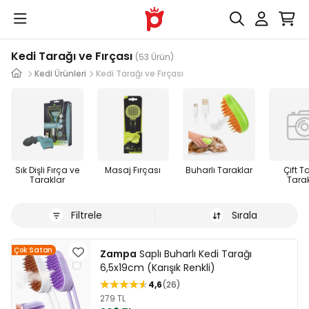
Kedi Tarağı ve Fırçası
(53 Ürün)
Kedi Ürünleri
Kedi Tarağı ve Fırçası
Sık Dişli Fırça ve
Masaj Fırçası
Buharlı Taraklar
Çift Ta
Taraklar
Tara
Filtrele
Sırala
Çok Satan
Zampa
Saplı Buharlı Kedi Tarağı
6,5x19cm (Karışık Renkli)
4,6
26
279 TL