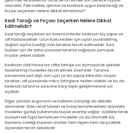
getirmek ve kaliteli bir tarak tercih etmek son derece faydalı
olacaktır. Peki kaliteli, işlevsel ve kedinize uygun kedi tarağı ve
fırçası seçerken nelere dikkat etmelisiniz?
Kedi Tarağı ve Fırçası Seçerken Nelere Dikkat
Edilmelidir?
Kedi tarağı seçerken en önemli kriterler kedinizin tüy yapısı ve
cilt hassasiyetidir. Uzun tüylü kediler için uçları yuvarlatılmış,
düğüm açma özelliği olan taraklar tercih edilmelidir. Kısa
tüylüler için de daha yüzeysel tarama sağlayan yumuşak
fırçalar yeterli olabilir.
Kedinizin cildi hassa ise ciltte tahrişe yol açmayacak şekilde
tasarlanmış modelleri tercih etmek önemlidir. Tarama
esnasında sert dişli, sivri uçlu ya da yapay kıllardan oluşan
taraklar, cilt yüzeyinde mikro tahrişlere neden olabilir ve bu da
kedinizin taranma sürecine karşı tepki geliştirmesine yol
açabilir.
Diğer yandan ergonomi ve kullanım kolaylığı da dikkate
alınmalıdır. Elde rahat tutulan ve kolay temizlenebilen dayanıklı
modeller günlük kullanımda büyük avantaj sağlar. özellikle tarak
yüzeyini tek tuşla temizleyen modeller ya da otomatik tüy
toplama özelliği bulunan ürünler hem hijyen hem de pratiklik
açısından tercih sebebidir.