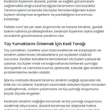
Kedinizin tüylerinin düzenli, parlak ve sağlıklı görünmesini
sağlamakta doğru kedi tarağıyla taramanın rolü büyüktür.
Tarama işlemi sırasında ölü tüyler temizlendiğinden kalan
tüylerin dolaşması engellenir ve parlaklığının korunması
kolaylaşır.
Petlebi.com'da yer alan ergonomik ve hassas taraklar, günlük
bakım rutininizi pratikleştirirken, kedinizin tüylerinin daha sağlıklı
ve bakımlı görünmesine yardımcı olur.
Tüy Yumaklarını Önlemek İçin Kedi Tarağı
Tüy yumakları, özellikle uzun tüylü kedilerde sık karşılaşılan ve
sindirim sisteminde rahatsızlıklara yol açabilen ciddi bir
sorundur. Kediler kendilerini temizlerken ölü tüyleri yalayarak
yutarlar; bu tüyler mide ve bağırsaklarda birikerek yumağa
dönüşebilir ve zamanla kusma, iştahsızlık, kabızlık gibi sindirim
problemlerine neden olabilir.
İşte bu noktada düzenli tarama, sindirim sağlığı açısından da
kritik bir rol üstlenir. Kedinizin üzerindeki dökülen tüyleri önceden
uzaklaştırmak, onların yutulmasını ve tüy yumağı oluşumunu
büyük ölçüde engeller.
Kedinizin sindirim sağlığını korumak ve tüy yumağı oluşumunu
azaltmak istiyorsanız, düzenli taramayı bir alışkanlık haline