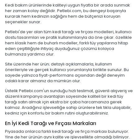
Kedi bakım ürünlerinde kaliteyi uygun fiyatla bir arada sunmak
her zaman kolay değildir. Petlebi.com, bu dengeyi başarıyla
kurarak hem kedinizin sağlığını hem de bütçenizi koruyan
seçenekler sunar.
Petlebi'de yer alan tüm kedi tarağı ve fırçası modelleri, kullanıcı
dostu tasarımları ve pratik kullanımlarıyla da öne çıkar. özellikle
hem klasik hem de buharlı modeller, farklı tüy yapılarına hitap
eden çeşitliliğiyle ihtiyaç duyduğunuz çözümü kolayca
bulmanıza yardımcı olur.
Site üzerinde her ürün; detaylı açıklamalarla, kullanım
önerileriyle ve gerçek kullanıcı yorumlarıyla birlikte sunulur. Bu
sayede yalnızca fiyat-performans açısından değil deneyim
odaklı karar almanız da mümkün olur.
Üstelik Petlebi.com'un sunduğu hızlı teslimat, güvenli alışveriş ve
düzenli kampanya avantajları sayesinde kaliteli bir kedi tüy
tarağı satın almak için ekstra bir çaba harcamanıza gerek
kalmaz. Aradığınız işlevselliğe sahip ürünlere tek tıkla ulaşabilir,
kediniz için konforlu bir bakım rutini oluşturabilirsiniz.
En İyi Kedi Tarağı ve Fırçası Markaları
Piyasada onlarca farklı kedi tarağı ve fırça markası bulunuyor.
Yine de her ürünün aynı kalite ve işlevsellikte olmadığı biliniyor.