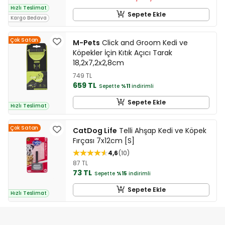
Hızlı Teslimat
Sepete Ekle
Kargo Bedava
Çok Satan
M-Pets
Click and Groom Kedi ve
Köpekler İçin Kıtık Açıcı Tarak
18,2x7,2x2,8cm
749 TL
659 TL
Sepette
%11
indirimli
Sepete Ekle
Hızlı Teslimat
Çok Satan
CatDog Life
Telli Ahşap Kedi ve Köpek
Fırçası 7x12cm [S]
4,6
10
87 TL
73 TL
Sepette
%15
indirimli
Sepete Ekle
Hızlı Teslimat