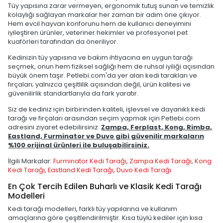
Tüy yapısına zarar vermeyen, ergonomik tutuş sunan ve temizlik
kolaylığı sağlayan markalar her zaman bir adım öne çıkıyor.
Hem evcil hayvan konforunu hem de kullanıcı deneyimini
iyileştiren ürünler, veteriner hekimler ve profesyonel pet
kuaförleri tarafından da öneriliyor.
Kedinizin tüy yapısına ve bakım ihtiyacına en uygun tarağı
seçmek, onun hem fiziksel sağlığı hem de ruhsal iyiliği açısından
büyük önem taşır. Petlebi.com'da yer alan kedi tarakları ve
fırçaları; yalnızca çeşitlilik açısından değil, ürün kalitesi ve
güvenilirlik standartlarıyla da fark yaratır.
Siz de kediniz için birbirinden kaliteli, işlevsel ve dayanıklı kedi
tarağı ve fırçaları arasından seçim yapmak için Petlebi.com
adresini ziyaret edebilirsiniz.
Zampa, Ferplast, Kong, Rimba,
Eastland, Furminator ve Duvo gibi güvenilir markaların
%100 orijinal ürünleri ile buluşabilirsiniz.
İlgili Markalar:
Furminator Kedi Tarağı
,
Zampa Kedi Tarağı
,
Kong
Kedi Tarağı
,
Eastland Kedi Tarağı
,
Duvo Kedi Tarağı
En Çok Tercih Edilen Buharlı ve Klasik Kedi Tarağı
Modelleri
Kedi tarağı modelleri, farklı tüy yapılarına ve kullanım
amaçlarına göre çeşitlendirilmiştir. Kısa tüylü kediler için kısa