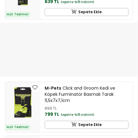
639 TL
Sepette
%11
indirimli
Sepete Ekle
Hızlı Teslimat
M-Pets
Click and Groom Kedi ve
Köpek Furminatör Basmalı Tarak
11,5x7x7,1cm
899 TL
799 TL
Sepette
%11
indirimli
Sepete Ekle
Hızlı Teslimat