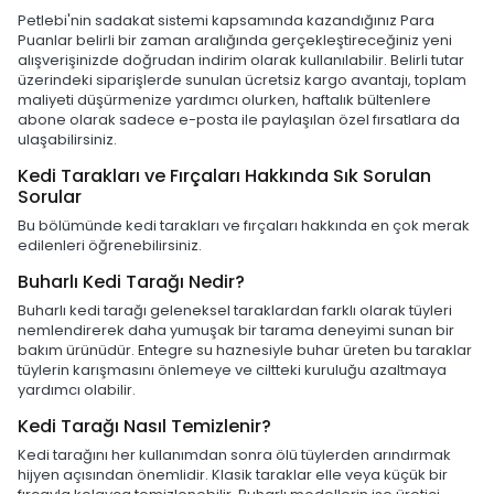
Petlebi'nin sadakat sistemi kapsamında kazandığınız Para
Puanlar belirli bir zaman aralığında gerçekleştireceğiniz yeni
alışverişinizde doğrudan indirim olarak kullanılabilir. Belirli tutar
üzerindeki siparişlerde sunulan ücretsiz kargo avantajı, toplam
maliyeti düşürmenize yardımcı olurken, haftalık bültenlere
abone olarak sadece e-posta ile paylaşılan özel fırsatlara da
ulaşabilirsiniz.
Kedi Tarakları ve Fırçaları Hakkında Sık Sorulan
Sorular
Bu bölümünde kedi tarakları ve fırçaları hakkında en çok merak
edilenleri öğrenebilirsiniz.
Buharlı Kedi Tarağı Nedir?
Buharlı kedi tarağı geleneksel taraklardan farklı olarak tüyleri
nemlendirerek daha yumuşak bir tarama deneyimi sunan bir
bakım ürünüdür. Entegre su haznesiyle buhar üreten bu taraklar
tüylerin karışmasını önlemeye ve ciltteki kuruluğu azaltmaya
yardımcı olabilir.
Kedi Tarağı Nasıl Temizlenir?
Kedi tarağını her kullanımdan sonra ölü tüylerden arındırmak
hijyen açısından önemlidir. Klasik taraklar elle veya küçük bir