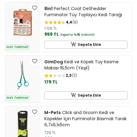
8in1
Perfect Coat DeShedder
Furminator Tüy Toplayıcı Kedi Tarağı
4,4
8
1.129 TL
959 TL
Sepette
%15
indirimli
Sepete Ekle
Hızlı Teslimat
GimDog
Kedi ve Köpek Tüy Kesme
Makası 16,5cm (Yeşil)
2,3
3
179 TL
Sepete Ekle
Hızlı Teslimat
M-Pets
Click and Groom Kedi ve
Köpekler İçin Furminatör Basmalı Tarak
6,7x6,1x5cm
729 TL