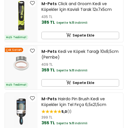
M-Pets
Click and Groom Kedi ve
Köpekler İçin Kavisli Tarak 12x7x5cm
435 TL
385 TL
Sepette
%11
indirimli
Sepete Ekle
Hızlı Teslimat
Çok Satan
M-Pets
Kedi ve Köpek Tarağı 10x8,5cm
(Pembe)
409 TL
359 TL
Sepette
%11
indirimli
Sepete Ekle
Hızlı Teslimat
M-Pets
Hairdo Pin Brush Kedi ve
Köpekler İçin Tel Fırça 6,5x21,5cm
5,0
1
399 TL
355 TL
Sepette
%11
indirimli