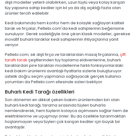
dişli modeller yeterli olabilirken, uzun tüylü veya kolay karışan
tüy yapısına sahip kediler için kıl ya da diş açıklığı fazla olan
ürünler tercih edilebilir.
Kedi bakımında hem konfor hem de kolaylık sağlayan kaliteli
tarak ve fırçalar, Petlebi.com'da kedi sahiplerinin beğenisine
sunuluyor. Gerek sadeliğiyle öne çıkan klasik modeller, gerekse
inovatif buharlı taraklar kedi sahiplerinin ihtiyaçlarına yanıt
veriyor.
Petlebi.com; sık dişli fırça ve taraklardan masaj fırçalarına,
çift
taraflı tarak
çeşitlerinden tüy toplama eldivenlerine, buharlı
taraklardan pire tarakları modellerine farklı fonksiyonlardaki
kedi bakım ürünlerini avantajlı fiyatlarla sizlerle buluşturuyor.
üstelik doğru seçim yapmanızı sağlayacak gerçek kullanıcı
yorumları da Petlebi.com sitesinde sizleri bekliyor.
Buharlı Kedi Tarağı özellikleri
Son dönemin en dikkat çeken bakım ürünlerinden biri olan
buharlı kedi tarağı; tarama sırasında tüyleri buharla
nemlendirerek, hem tüylerin kolayca açılmasını sağlar hem de
elektriklenme ve uçuşmayı önler. Bu da özellikle taranmaktan
hoşlanmayan veya tüyleri çok karışan kediler için büyük bir
avantajdır.