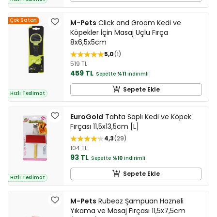
Çok Satan
M-Pets
Click and Groom Kedi ve
Köpekler İçin Masaj Uçlu Fırça
8x6,5x5cm
5,0
1
519 TL
459 TL
Sepette
%11
indirimli
Sepete Ekle
Hızlı Teslimat
EuroGold
Tahta Saplı Kedi ve Köpek
Fırçası 11,5x13,5cm [L]
4,3
29
104 TL
93 TL
Sepette
%10
indirimli
Sepete Ekle
Hızlı Teslimat
M-Pets
Rubeaz Şampuan Hazneli
Yıkama ve Masaj Fırçası 11,5x7,5cm