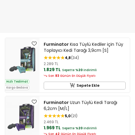
Furminator
Kısa Tüylü Kediler için Tüy
Toplayıcı Kedi Tarağı 3,9cm [S]
4,8
34
2.289 TL
1.829 TL
Sepette
%20
indirimli
Son
83
Günün En Düşük Fiyatı
Hızlı Teslimat
Sepete Ekle
Kargo Bedava
Furminator
Uzun Tüylü Kedi Tarağı
6,2cm [M/L]
5,0
21
2.469 TL
1.969 TL
Sepette
%20
indirimli
Son
42
Günün En Düşük Fiyatı