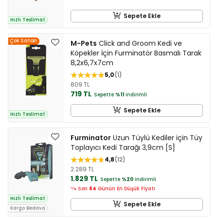
Sepete Ekle
Hızlı Teslimat
Çok Satan
M-Pets
Click and Groom Kedi ve
Köpekler İçin Furminatör Basmalı Tarak
8,2x6,7x7cm
5,0
1
809 TL
719 TL
Sepette
%11
indirimli
Sepete Ekle
Hızlı Teslimat
Furminator
Uzun Tüylü Kediler için Tüy
Toplayıcı Kedi Tarağı 3,9cm [S]
4,8
12
2.289 TL
1.829 TL
Sepette
%20
indirimli
Son
64
Günün En Düşük Fiyatı
Hızlı Teslimat
Sepete Ekle
Kargo Bedava