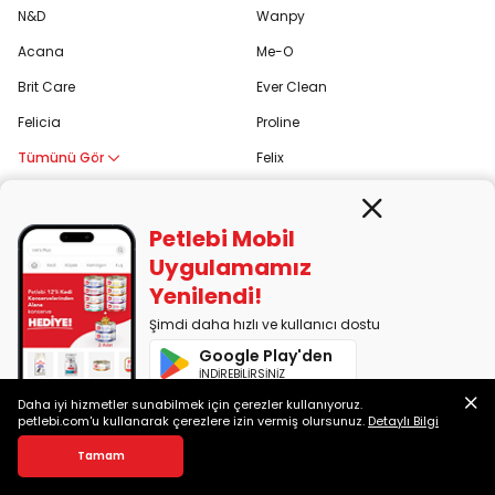
N&D
Wanpy
Acana
Me-O
Brit Care
Ever Clean
Felicia
Proline
Tümünü Gör
Felix
Petlebi Mobil
Kurumsal
Pati Kulüp
Uygulamamız
Yenilendi!
Hakkımızda
Blog
Şimdi daha hızlı ve kullanıcı dostu
Orijinal Ürün Garantisi
Soru Cevap
Google Play'den
İNDİREBİLİRSİNİZ
Petlebi Partner Fırsatları
Kedi Irkları
Daha iyi hizmetler sunabilmek için çerezler kullanıyoruz.
App Store'dan
petlebi.com'u kullanarak çerezlere izin vermiş olursunuz.
Detaylı Bilgi
Müşterilerimiz Anlatıyor
Köpek Irkları
İNDİREBİLİRSİNİZ
Tamam
İletişim