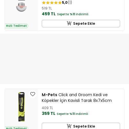
5,0
1
519 TL
459 TL
Sepette
%11
indirimli
Sepete Ekle
Hızlı Teslimat
M-Pets
Click and Groom Kedi ve
Köpekler İçin Kavisli Tarak 8x7x5cm
409 TL
359 TL
Sepette
%11
indirimli
Sepete Ekle
Hızlı Teslimat