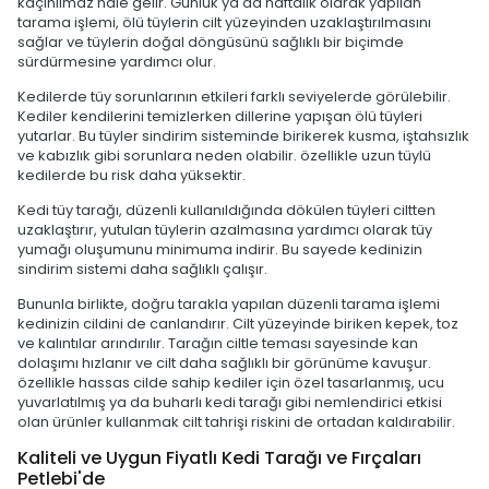
kaçınılmaz hale gelir. Günlük ya da haftalık olarak yapılan
tarama işlemi, ölü tüylerin cilt yüzeyinden uzaklaştırılmasını
sağlar ve tüylerin doğal döngüsünü sağlıklı bir biçimde
sürdürmesine yardımcı olur.
Kedilerde tüy sorunlarının etkileri farklı seviyelerde görülebilir.
Kediler kendilerini temizlerken dillerine yapışan ölü tüyleri
yutarlar. Bu tüyler sindirim sisteminde birikerek kusma, iştahsızlık
ve kabızlık gibi sorunlara neden olabilir. özellikle uzun tüylü
kedilerde bu risk daha yüksektir.
Kedi tüy tarağı, düzenli kullanıldığında dökülen tüyleri ciltten
uzaklaştırır, yutulan tüylerin azalmasına yardımcı olarak tüy
yumağı oluşumunu minimuma indirir. Bu sayede kedinizin
sindirim sistemi daha sağlıklı çalışır.
Bununla birlikte, doğru tarakla yapılan düzenli tarama işlemi
kedinizin cildini de canlandırır. Cilt yüzeyinde biriken kepek, toz
ve kalıntılar arındırılır. Tarağın ciltle teması sayesinde kan
dolaşımı hızlanır ve cilt daha sağlıklı bir görünüme kavuşur.
özellikle hassas cilde sahip kediler için özel tasarlanmış, ucu
yuvarlatılmış ya da buharlı kedi tarağı gibi nemlendirici etkisi
olan ürünler kullanmak cilt tahrişi riskini de ortadan kaldırabilir.
Kaliteli ve Uygun Fiyatlı Kedi Tarağı ve Fırçaları
Petlebi'de