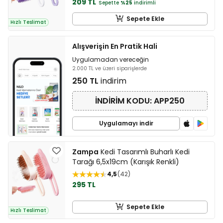
209 TL
Sepette
%25
indirimli
Sepete Ekle
Hızlı Teslimat
Alışverişin En Pratik Hali
Uygulamadan vereceğin
2.000 TL ve üzeri siparişlerde
250 TL
indirim
İNDİRİM KODU: APP250
Uygulamayı indir
Zampa
Kedi Tasarımlı Buharlı Kedi
Tarağı 6,5x19cm (Karışık Renkli)
4,5
42
295 TL
Sepete Ekle
Hızlı Teslimat