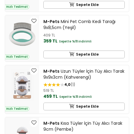
Sepete Ekle
Hızlı Teslimat
M-Pets
Mini Pet Comb Kedi Tarağı
9x8,5cm (Yeşil)
409 TL
359 TL
Sepette
%11
indirimli
Sepete Ekle
Hızlı Teslimat
M-Pets
Uzun Tüyler İçin Tüy Alıcı Tarak
9x9x3cm (Kahverengi)
4,0
1
519 TL
459 TL
Sepette
%11
indirimli
Sepete Ekle
Hızlı Teslimat
M-Pets
Kısa Tüyler İçin Tüy Alıcı Tarak
9cm (Pembe)