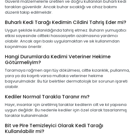
Güvenli malzemelerle üretilen ve doğru kullanılan buharlı kedi
tarakları güvenlidir. Ancak buhar sıcaklığı ve cihaz bakımı
düzenli takip edilmelidir.
Buharlı Kedi Tarağı Kedimin Cildini Tahriş Eder mi?
Uygun şekilde kullanıldığında tahriş etmez. Buharın yumuşatıcı
etkisi sayesinde ciltteki hassasiyetin azalmasına yardımcı
olabilir. Ancak aşırı baskı uygulamaktan ve sık kullanımdan
kaçınılması önerilir.
Hangi Durumlarda Kedimi Veteriner Hekime
Götürmeliyim?
Taramaya rağmen aşırı tüy dökülmesi, ciltte kızarıklık, pullanma,
yara ya da kaşıntı varsa mutlaka veteriner hekime
başvurulmalıdır. Bu tür belirtiler dermatolojik bir sorunun işareti
olabilir.
Kediler Normal Tarakla Taranır mı?
Hayır, insanlar için üretilmiş taraklar kedilerin cilt ve kıl yapısına
uygun değildir. Bu nedenle kediler için özel olarak tasarlanmış
taraklar kullanılmalıdır.
Bit ve Pire Temizleyici Olarak Kedi Tarağı
Kullanılabilir mi?