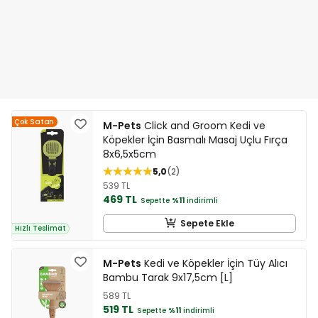
Çok Satan
M-Pets
Click and Groom Kedi ve
Köpekler İçin Basmalı Masaj Uçlu Fırça
8x6,5x5cm
5,0
2
539 TL
469 TL
Sepette
%11
indirimli
Sepete Ekle
Hızlı Teslimat
M-Pets
Kedi ve Köpekler İçin Tüy Alıcı
Bambu Tarak 9x17,5cm [L]
589 TL
519 TL
Sepette
%11
indirimli