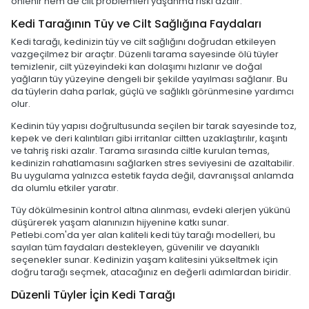
önlenir hem de cilt problemleri yaşanma riski azalır.
Kedi Tarağının Tüy ve Cilt Sağlığına Faydaları
Kedi tarağı, kedinizin tüy ve cilt sağlığını doğrudan etkileyen
vazgeçilmez bir araçtır. Düzenli tarama sayesinde ölü tüyler
temizlenir, cilt yüzeyindeki kan dolaşımı hızlanır ve doğal
yağların tüy yüzeyine dengeli bir şekilde yayılması sağlanır. Bu
da tüylerin daha parlak, güçlü ve sağlıklı görünmesine yardımcı
olur.
Kedinin tüy yapısı doğrultusunda seçilen bir tarak sayesinde toz,
kepek ve deri kalıntıları gibi irritanlar ciltten uzaklaştırılır, kaşıntı
ve tahriş riski azalır. Tarama sırasında ciltle kurulan temas,
kedinizin rahatlamasını sağlarken stres seviyesini de azaltabilir.
Bu uygulama yalnızca estetik fayda değil, davranışsal anlamda
da olumlu etkiler yaratır.
Tüy dökülmesinin kontrol altına alınması, evdeki alerjen yükünü
düşürerek yaşam alanınızın hijyenine katkı sunar.
Petlebi.com'da yer alan kaliteli kedi tüy tarağı modelleri, bu
sayılan tüm faydaları destekleyen, güvenilir ve dayanıklı
seçenekler sunar. Kedinizin yaşam kalitesini yükseltmek için
doğru tarağı seçmek, atacağınız en değerli adımlardan biridir.
Düzenli Tüyler İçin Kedi Tarağı