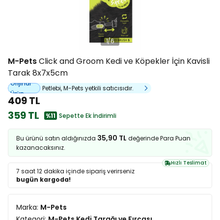
1
/
6
M-Pets
Click and Groom Kedi ve Köpekler İçin Kavisli
Tarak 8x7x5cm
Orijinal
Petlebi, M-Pets yetkili satıcısıdır.
Ürün
409 TL
359 TL
%11
Sepette Ek İndirimli
35,90 TL
Bu ürünü satın aldığınızda
değerinde Para Puan
kazanacaksınız.
Hızlı Teslimat
7 saat 12 dakika
içinde sipariş verirseniz
bugün kargoda!
Marka:
M-Pets
Kategori:
M-Pets Kedi Tarağı ve Fırçası