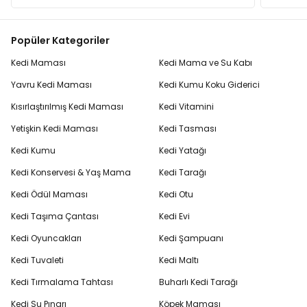
Popüler Kategoriler
Kedi Maması
Kedi Mama ve Su Kabı
Yavru Kedi Maması
Kedi Kumu Koku Giderici
Kısırlaştırılmış Kedi Maması
Kedi Vitamini
Yetişkin Kedi Maması
Kedi Tasması
Kedi Kumu
Kedi Yatağı
Kedi Konservesi & Yaş Mama
Kedi Tarağı
Kedi Ödül Maması
Kedi Otu
Kedi Taşıma Çantası
Kedi Evi
Kedi Oyuncakları
Kedi Şampuanı
Kedi Tuvaleti
Kedi Maltı
Kedi Tırmalama Tahtası
Buharlı Kedi Tarağı
Kedi Su Pınarı
Köpek Maması