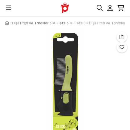
sı
Sık Dişli Fırça ve Taraklar
M-Pets
M-Pets Sık Dişli Fırça ve Taraklar