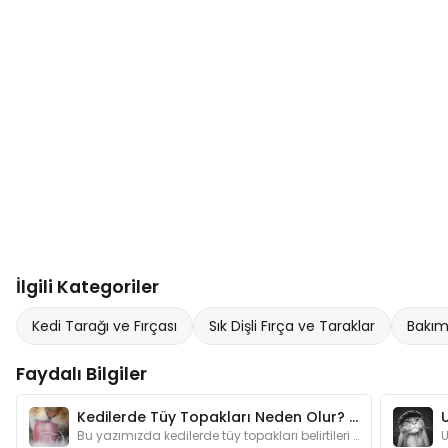
İlgili Kategoriler
Kedi Tarağı ve Fırçası
Sık Dişli Fırça ve Taraklar
Bakım
Faydalı Bilgiler
Kedilerde Tüy Topakları Neden Olur? Belirtileri Nelerdir?
Bu yazımızda kedilerde tüy topakları belirtileri başta olmak üzere kedi sahiplerinin en çok merak ettiği konulara değineceğiz.