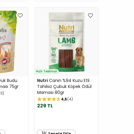
Hızlı Teslimat
uk Budu
Nutri
Canin %94 Kuzu Etli
ası 75gr
Tahılsız Çubuk Köpek Ödül
Maması 80gr
23
4,5
4
229 TL
e
Sepete Ekle