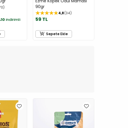
0gr
Ezme Köpek Ödül Maması
90gr
70
4,8
34
59 TL
10
indirimli
e
Sepete Ekle