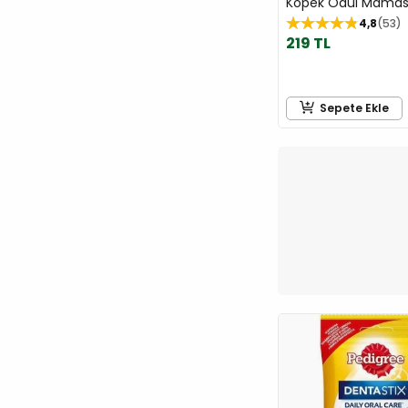
Köpek Ödül Mamas
4,8
53
219 TL
Sepete Ekle