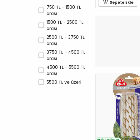
Sepete Ekle
PLATINUM
750 TL - 1500 TL
arası
ProChoice
1500 TL - 2500 TL
Profine
arası
RANOVA
2500 TL - 3750 TL
Reflex
arası
Royal Canin
3750 TL - 4500 TL
arası
SmartBones
4500 TL - 5500 TL
Snacky
arası
Spectrum
5500 TL ve üzeri
Wanpy
Wooc
Zampa
Hızlı Teslimat