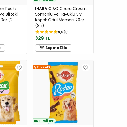
in Packs
INABA
CIAO Churu Cream
e Biftekli
Somonlu ve Tavuklu Sıvı
0gr (2
Köpek Ödül Maması 20gr
(8'li)
5,0
1
329 TL
e
Sepete Ekle
Çok Satan
Hızlı Teslimat