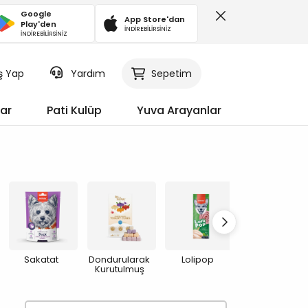
Google
App Store'dan
Play'den
İNDİREBİLİRSİNİZ
İNDİREBİLİRSİNİZ
iş Yap
Sepetim
Yardım
ar
Pati Kulüp
Yuva Arayanlar
Sakatat
Dondurularak
Lolipop
Vitamin ve Ek
Kurutulmuş
Besinler