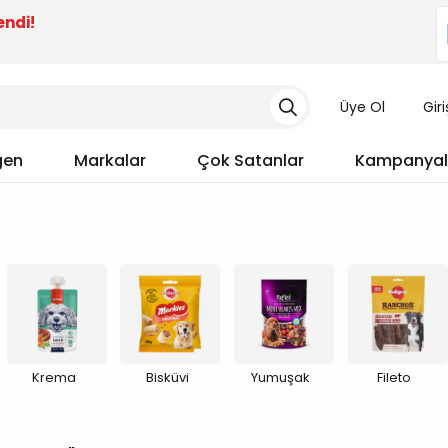
endi!
Üye Ol
Gir
gen
Markalar
Çok Satanlar
Kampanyal
Krema
Bisküvi
Yumuşak
Fileto