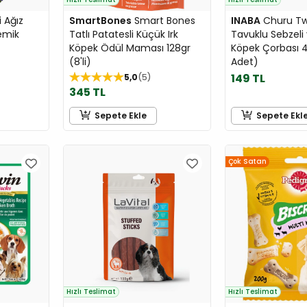
i Ağız
SmartBones
Smart Bones
INABA
Churu Tw
Kemik
Tatlı Patatesli Küçük Irk
Tavuklu Sebzeli v
Köpek Ödül Maması 128gr
Köpek Çorbası 4
(8'li)
Adet)
149 TL
5,0
5
345 TL
Sepete Ekle
Sepete Ekl
Çok Satan
Hızlı Teslimat
Hızlı Teslimat