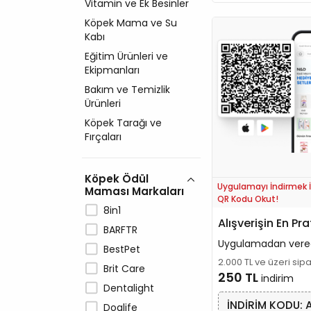
Vitamin ve Ek Besinler
Köpek Mama ve Su
Kabı
Eğitim Ürünleri ve
Ekipmanları
Bakım ve Temizlik
Ürünleri
Köpek Tarağı ve
Fırçaları
Köpek Ödül
Uygulamayı İndirmek İ
Maması Markaları
QR Kodu Okut!
8in1
Alışverişin En Pra
BARFTR
Uygulamadan vere
BestPet
2.000 TL ve üzeri sip
Brit Care
250 TL
indirim
Dentalight
İNDİRİM KODU: 
Doglife