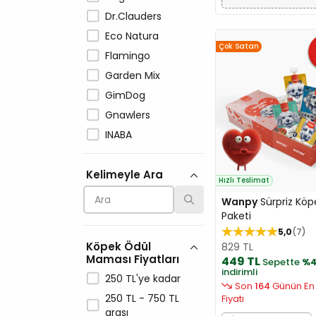
Dr.Clauders
Eco Natura
Çok Satan
Flamingo
Garden Mix
GimDog
Gnawlers
INABA
LaVital
Kelimeyle Ara
M-Pets
Hızlı Teslimat
Molly
Wanpy
Sürpriz Köp
N&D
Paketi
5,0
7
Natura
Köpek Ödül
829 TL
Nutri
Maması Fiyatları
449 TL
Sepette
%
indirimli
O'Dog
250 TL'ye kadar
Son
164
Günün En
Pawise
250 TL - 750 TL
Fiyatı
Pedigree
arası