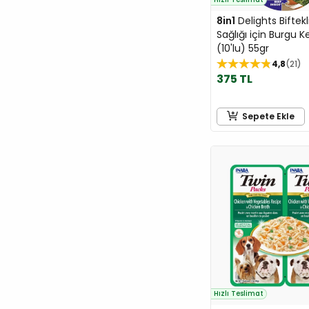
8in1
Delights Biftekl
Sağlığı için Burgu 
(10'lu) 55gr
4,8
21
375 TL
Sepete Ekle
Hızlı Teslimat