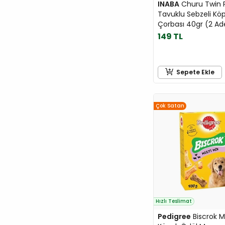
INABA
Churu Twin 
Tavuklu Sebzeli Kö
Çorbası 40gr (2 Ad
149 TL
Sepete Ekle
Çok Satan
Hızlı Teslimat
Pedigree
Biscrok Mu