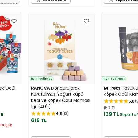
Hızlı Teslimat
Hızlı Teslimat
ek Ödül
RANOVA
Dondurularak
M-Pets
Tavuklu 
Kurutulmuş Yoğurt Küpü
Köpek Ödül Mam
Kedi ve Köpek Ödül Maması
5,0
1gr (40'lı)
159 TL
139 TL
4,8
13
45
Sepette
619 TL
 Düşük