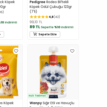
ock Köpek
Pedigree
Rodeo Biftekli
00gr
Köpek Ödül Çubuğu 123gr
(7'li)
95
4,8
42
99,10 TL
10
indirimli
89 TL
Sepette
%10
indirimli
e
Sepete Ekle
Hızlı Teslimat
es Köpek
Wanpy
Sığır Etli ve Havuçlu