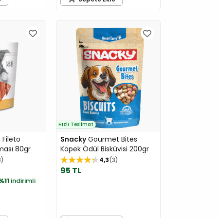
Hızlı Teslimat
Fileto
Snacky
Gourmet Bites
ası 80gr
Köpek Ödül Bisküvisi 200gr
3
4,3
3
95 TL
%11
indirimli