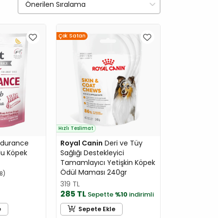
Çok Satan
Hızlı Teslimat
ndurance
Royal Canin
Deri ve Tüy
lu Köpek
Sağlığı Destekleyici
Tamamlayıcı Yetişkin Köpek
Ödül Maması 240gr
18
319 TL
285 TL
Sepette
%10
indirimli
e
Sepete Ekle