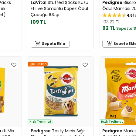
Packs
LaVital
Stuffed Sticks Kuzu
Pedigree
Biscr
pek
Etli ve Somonlu Köpek Ödül
Ödül Maması 2
et)
Çubuğu 100gr
4,6
109 TL
103,22 TL
92 TL
Sepette
%
Sepete Ekle
Sepete Ekl
Çok Satan
Hızlı Teslimat
Hızlı Teslimat
lti Mix
Pedigree
Tasty Minis Sığır
Pedigree
Marki