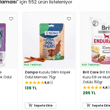
Maması
için 552 ürün listeleniyor
Hızlı Teslimat
Hızlı Teslimat
ve
Zampa
Kuzulu Dilim Köpek
Brit Care
Brit E
ek Ödül
Ödül Maması 75gr
Kuzu Etli ve Muz
Ödülü 150gr
5,0
1
139 TL
4,8
295 TL
Sepete Ekle
Sepete Ekl