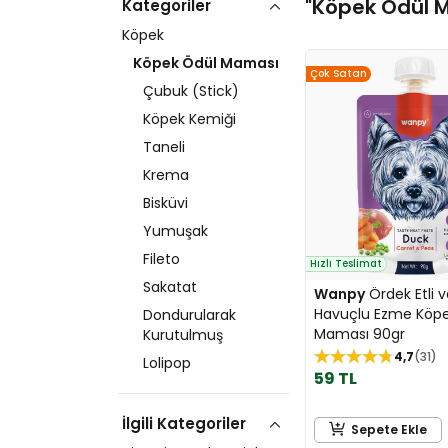
Köpek Ödül 
Kategoriler
Köpek
Köpek Ödül Maması
Çok Satan
Çubuk (Stick)
Köpek Kemiği
Taneli
Krema
Bisküvi
Yumuşak
Fileto
Hızlı Teslimat
Sakatat
Wanpy
Ördek Etli 
Havuçlu Ezme Köp
Dondurularak
Maması 90gr
Kurutulmuş
4,7
31
Lolipop
59 TL
İlgili Kategoriler
Sepete Ekle