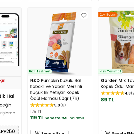
Çok Satan
Hızlı Teslimat
Hızlı Teslimat
N&D
Pumpkin Kuzulu Bal
Garden Mix
Tav
çin
Kabaklı ve Yaban Mersinli
Köpek Ödül Mam
Küçük Irk Yetişkin Köpek
4,8
tik Hali
Ödül Maması 60gr (7'li)
89 TL
ceğin
5,0
6
125 TL
arişlerde
119 TL
Sepette
%5
indirimli
APP250
Sepete Ekle
Sepete Ekl