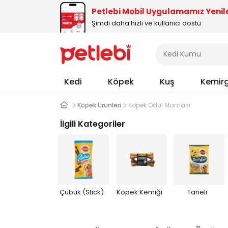
Petlebi Mobil Uygulamamız Yenil
Şimdi daha hızlı ve kullanıcı dostu
Kedi
Köpek
Kuş
Kemir
Köpek Ürünleri
Köpek Ödül Maması
İlgili Kategoriler
Çubuk (Stick)
Köpek Kemiği
Taneli