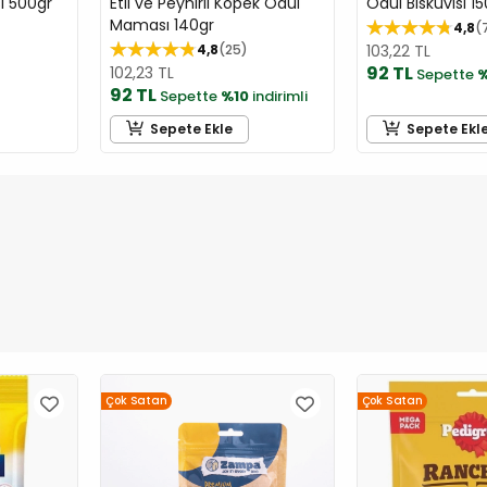
ı 500gr
Etli ve Peynirli Köpek Ödül
Ödül Bisküvisi 15
Maması 140gr
4,8
4,8
25
103,22 TL
92 TL
102,23 TL
Sepette
%
92 TL
Sepette
%10
indirimli
Sepete Ekle
Sepete Ekl
Çok Satan
Çok Satan