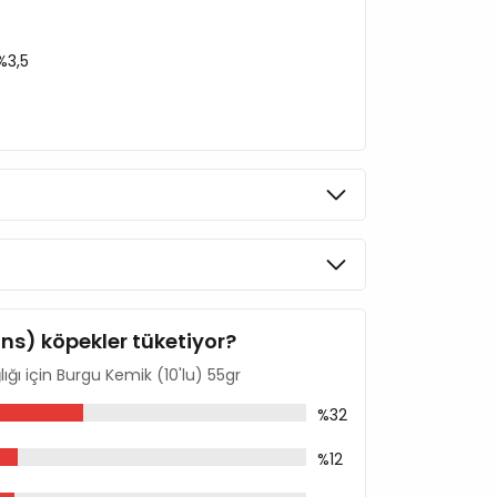
%3,5
ins) köpekler tüketiyor?
ğlığı için Burgu Kemik (10'lu) 55gr
%32
%12