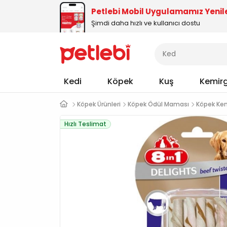
Petlebi Mobil Uygulamamız Yenil
Şimdi daha hızlı ve kullanıcı dostu
Kedi
Köpek
Kuş
Kemir
Köpek Ürünleri
Köpek Ödül Maması
Köpek Ke
Hızlı Teslimat