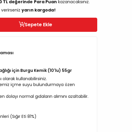
00 TL değerinde
Para Puan
kazanacaksınız.
 verirseniz
yarın kargoda!
Sepete Ekle
Maması
Sağlığı için Burgu Kemik (10'lu) 55gr
olarak kullanabilirsiniz.
temiz içme suyu bulundurmaya özen
en dolayı normal gıdaların alımını azaltabilir.
eri (Sığır Eti 81%)