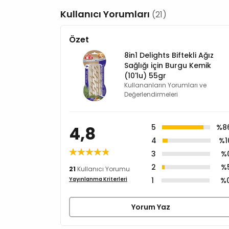
Kullanıcı Yorumları
(21)
Özet
8in1 Delights Biftekli Ağız
Sağlığı için Burgu Kemik
(10'lu) 55gr
Kullananların Yorumları ve
Değerlendirmeleri
4,8
5
%8
4
%1
3
%
2
%
21
Kullanıcı Yorumu
1
%
Yayınlanma Kriterleri
Yorum Yaz