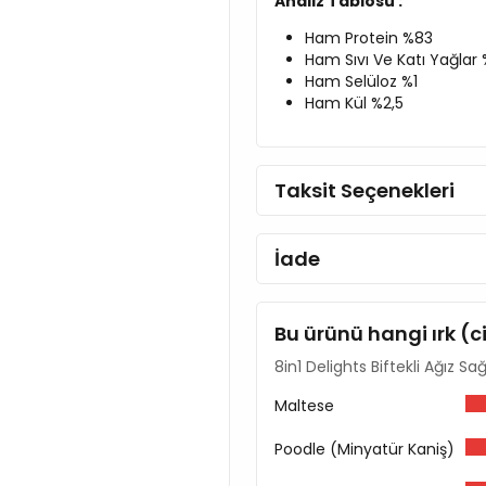
Analiz Tablosu :
Ham Protein %83
Ham Sıvı Ve Katı Yağlar 
Ham Selüloz %1
Ham Kül %2,5
Taksit Seçenekleri
İade
Bu ürünü hangi ırk (c
8in1 Delights Biftekli Ağız Sa
Maltese
Poodle (Minyatür Kaniş)