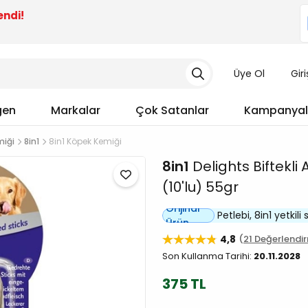
endi!
Üye Ol
Gir
gen
Markalar
Çok Satanlar
Kampanyal
miği
8in1
8in1 Köpek Kemiği
8in1
Delights Biftekli 
(10'lu) 55gr
Orijinal
Petlebi, 8in1 yetkili s
Ürün
4,8
21 Değerlendi
Son Kullanma Tarihi:
20.11.2028
375 TL