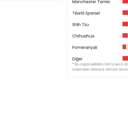
Manchester Terrier
Tibetli Spaniel
Shih Tzu
Chihuahua
Pomeranyalı
Diğer
* Bu rapor petlebi.com'a evcil do
üzerinden referans olması amacı