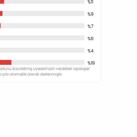
%11
%9
%7
%6
%4
%19
stunu kaydetmiş üyelerimizin verdikleri siparişler
yla otomatik olarak derlenmiştir.