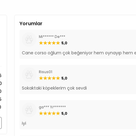
Yorumlar
Mi****** De***
5,0
Cane corso oğlum çok beğeniyor hem oynayıp hem e
Risus01
6
5,0
0
Sokaktaki köpeklerim çok sevdi
0
5
0
ga*** Yı*******
5,0
iyi