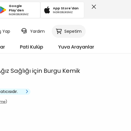
Google
App Store'dan
Play'den
İNDİREBİLİRSİNİZ
İNDİREBİLİRSİNİZ
iş Yap
Sepetim
Yardım
ar
Pati Kulüp
Yuva Arayanlar
Ağız Sağlığı için Burgu Kemik
atıcısıdır.
rme