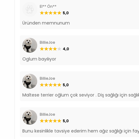
El** Ön**
5,0
Üründen memnunum
BillieJoe
4,0
Oglum bayılıyor
BillieJoe
5,0
Maltese terrier oğlum çok seviyor . Diş sağlığı için sağlıkl
BillieJoe
5,0
Bunu kesinlikle tavsiye ederim hem ağız sağlığı için fa