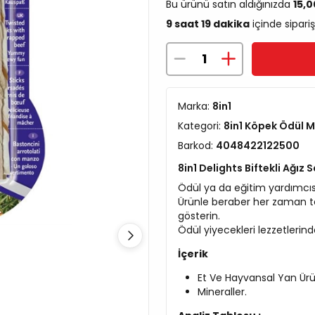
Bu ürünü satın aldığınızda
15,
9 saat 19 dakika
içinde sipariş
Marka:
8in1
Kategori:
8in1 Köpek Ödül 
Barkod:
4048422122500
8in1 Delights Biftekli Ağız 
Ödül ya da eğitim yardımcısı 
Ürünle beraber her zaman 
gösterin.
Ödül yiyecekleri lezzetlerind
İçerik
Et Ve Hayvansal Yan Ürünl
Mineraller.