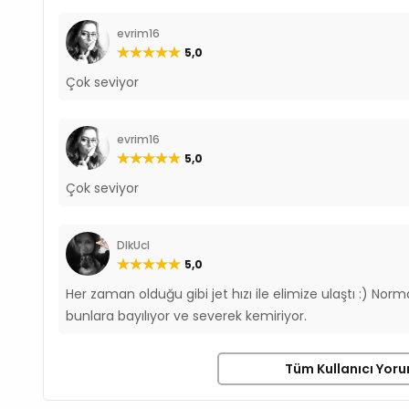
evrim16
5,0
Çok seviyor
evrim16
5,0
Çok seviyor
DlkUcl
5,0
Her zaman olduğu gibi jet hızı ile elimize ulaştı :) 
bunlara bayılıyor ve severek kemiriyor.
Tüm Kullanıcı Yoru