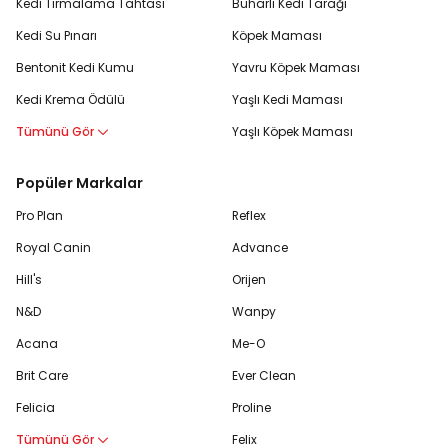
Kedi Tırmalama Tahtası
Buharlı Kedi Tarağı
Kedi Su Pınarı
Köpek Maması
Bentonit Kedi Kumu
Yavru Köpek Maması
Kedi Krema Ödülü
Yaşlı Kedi Maması
Tümünü Gör
Yaşlı Köpek Maması
Popüler Markalar
Pro Plan
Reflex
Royal Canin
Advance
Hill's
Orijen
N&D
Wanpy
Acana
Me-O
Brit Care
Ever Clean
Felicia
Proline
Tümünü Gör
Felix