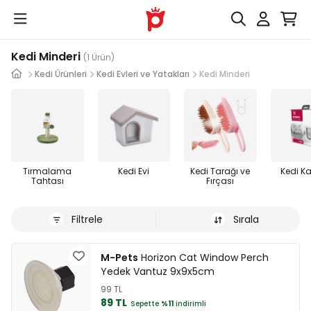
Kedi Minderi
(1 Ürün)
Kedi Ürünleri
Kedi Evleri ve Yatakları
Kedi Minderi
Tırmalama
Kedi Evi
Kedi Tarağı ve
Kedi Ka
Tahtası
Fırçası
Filtrele
Sırala
M-Pets
Horizon Cat Window Perch
Yedek Vantuz 9x9x5cm
99 TL
89 TL
Sepette
%11
indirimli