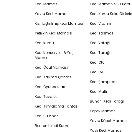
Kedi Maması
Kedi Mama ve Su Kabı
Yavru Kedi Maması
Kedi Kumu Koku Gideric
Kısırlaştırılmış Kedi Maması
Kedi Vitamini
Yetişkin Kedi Maması
Kedi Tasması
Kedi Kumu
Kedi Yatağı
Kedi Konservesi & Yaş
Kedi Tarağı
Mama
Kedi Otu
Kedi Ödül Maması
Kedi Evi
Kedi Taşıma Çantası
Kedi Şampuanı
Kedi Oyuncakları
Kedi Maltı
Kedi Tuvaleti
Buharlı Kedi Tarağı
Kedi Tırmalama Tahtası
Köpek Maması
Kedi Su Pınarı
Yavru Köpek Maması
Bentonit Kedi Kumu
Yaşlı Kedi Maması