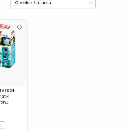
TATION
atik
yonu
e