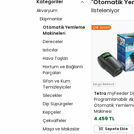
Otomatik Ye
Kategoriler
listeleniyor
Akvaryum
Ekipmanlar
Otomatik Yemleme
Çok Satan
Makineleri
Dereceler
Isıtıcılar
Hava Taşları
Hortum ve Bağlantı
Parçaları
Sifon ve Kum
Kargo Bedava
Temizleyiciler
Tetra
myFeeder Dij
Silecekler
Programlanabilir 
Dip Süpürgeler
Otomatik Yemlem
Makinesi
Kepçeler
4.459 TL
Çekvalfeler
Maşa ve Makaslar
Sepete Ekle