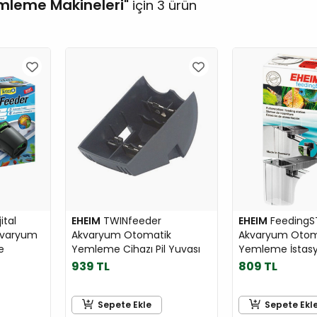
mleme Makineleri
için 3 ürün
ital
EHEIM
TWINfeeder
EHEIM
FeedingS
Akvaryum
Akvaryum Otomatik
Akvaryum Otom
e
Yemleme Cihazı Pil Yuvası
Yemleme İstas
939 TL
809 TL
Sepete Ekle
Sepete Ekl