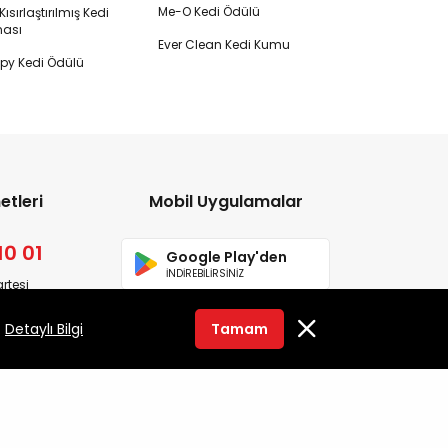
Me-O Kedi Ödülü
ısırlaştırılmış Kedi
ası
Ever Clean Kedi Kumu
y Kedi Ödülü
etleri
Mobil Uygulamalar
10 01
Google Play'den
İNDİREBİLİRSİNİZ
rtesi
App Store'dan
.
Detaylı Bilgi
Tamam
İNDİREBİLİRSİNİZ
yacınız var?
bi Oluştur