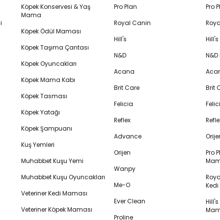
Köpek Konservesi & Yaş
Pro Plan
Pro 
Mama
i
Royal Canin
Roya
Köpek Ödül Maması
Hill's
Hill
Köpek Taşıma Çantası
N&D
N&D
Köpek Oyuncakları
Acana
Aca
Köpek Mama Kabı
Brit Care
Brit
Köpek Tasması
Felicia
Feli
Köpek Yatağı
Reflex
Refl
Köpek Şampuanı
Advance
Orij
Kuş Yemleri
Orijen
Pro P
Muhabbet Kuşu Yemi
Mam
Wanpy
Muhabbet Kuşu Oyuncakları
Royal
Me-O
Ked
Veteriner Kedi Maması
Ever Clean
Hill'
Veteriner Köpek Maması
Mam
Proline