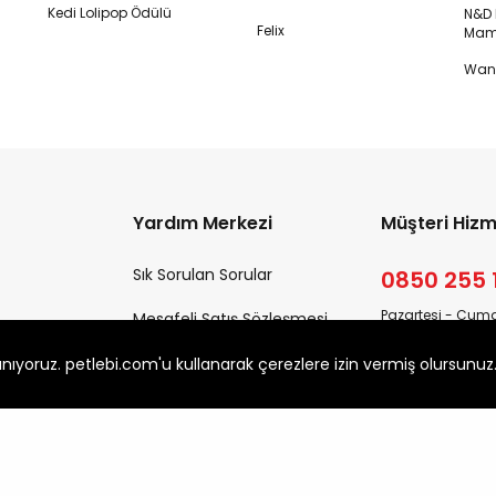
Kedi Lolipop Ödülü
N&D K
Felix
Mam
Wanp
Yardım Merkezi
Müşteri Hizm
Sık Sorulan Sorular
0850 255 
Pazartesi - Cuma
Mesafeli Satış Sözleşmesi
09:00 - 18:00
Teslimat Koşulları
anıyoruz. petlebi.com'u kullanarak çerezlere izin vermiş olursunuz
Yardıma mı ihti
Garanti ve İade Süreci
Destek Tale
Kişisel Verilerin Korunması