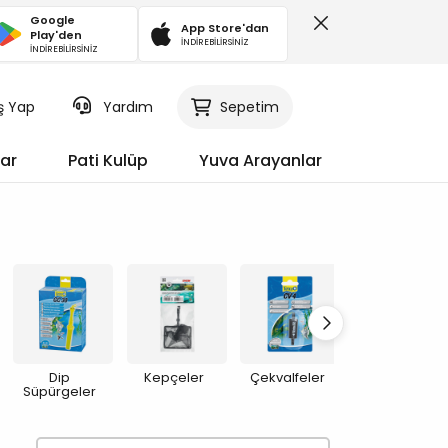
Google
App Store'dan
Play'den
İNDİREBİLİRSİNİZ
İNDİREBİLİRSİNİZ
iş Yap
Sepetim
Yardım
ar
Pati Kulüp
Yuva Arayanlar
Dip
Kepçeler
Çekvalfeler
Maşa ve
Süpürgeler
Makaslar