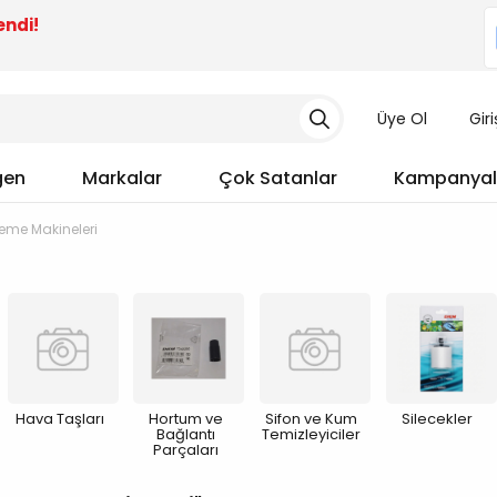
endi!
Üye Ol
Gir
gen
Markalar
Çok Satanlar
Kampanyal
eme Makineleri
Hava Taşları
Hortum ve
Sifon ve Kum
Silecekler
Bağlantı
Temizleyiciler
Parçaları