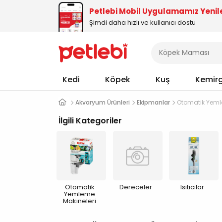
Petlebi Mobil Uygulamamız Yenil
Şimdi daha hızlı ve kullanıcı dostu
Kedi
Köpek
Kuş
Kemir
Akvaryum Ürünleri
Ekipmanlar
Otomatik Yeml
İlgili Kategoriler
Otomatik
Dereceler
Isıtıcılar
Yemleme
Makineleri