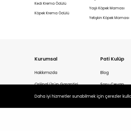
Kedi Krema Ödülü
Yaşlı Köpek Maması
Köpek Krema Ödülü
Yetişkin Köpek Maması
Kurumsal
Pati Kulüp
Hakkımızda
Blog
Orijinal Ürün Garantisi
Soru Cevap
Petlebi Partner Fırsatları
Kedi Irkları
Daha iyi hizmetler sunabilmek için çerezler kull
Müşterilerimiz Anlatıyor
Köpek Irkları
İletişim