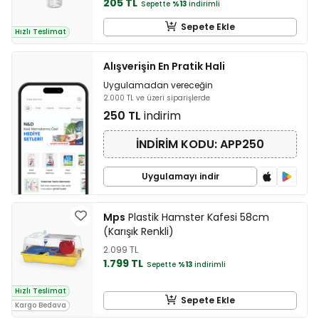
205 TL
Sepette
%13
indirimli
Sepete Ekle
Hızlı Teslimat
Alışverişin En Pratik Hali
Uygulamadan vereceğin
2.000 TL ve üzeri siparişlerde
250 TL
indirim
İNDİRİM KODU: APP250
Uygulamayı indir
Mps
Plastik Hamster Kafesi 58cm
(Karışık Renkli)
2.099 TL
1.799 TL
Sepette
%13
indirimli
Hızlı Teslimat
Sepete Ekle
Kargo Bedava