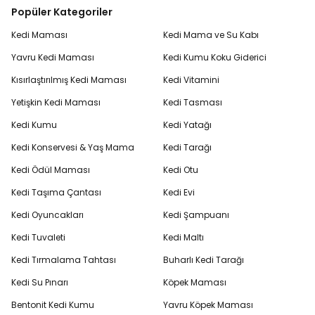
Popüler Kategoriler
Kedi Maması
Kedi Mama ve Su Kabı
Yavru Kedi Maması
Kedi Kumu Koku Giderici
Kısırlaştırılmış Kedi Maması
Kedi Vitamini
Yetişkin Kedi Maması
Kedi Tasması
Kedi Kumu
Kedi Yatağı
Kedi Konservesi & Yaş Mama
Kedi Tarağı
Kedi Ödül Maması
Kedi Otu
Kedi Taşıma Çantası
Kedi Evi
Kedi Oyuncakları
Kedi Şampuanı
Kedi Tuvaleti
Kedi Maltı
Kedi Tırmalama Tahtası
Buharlı Kedi Tarağı
Kedi Su Pınarı
Köpek Maması
Bentonit Kedi Kumu
Yavru Köpek Maması