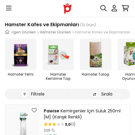
Hamster Kafes ve Ekipmanları
(13 Ürün)
Kemirgen Ürünleri
Hamster Ürünleri
Hamster Kafes ve Ekipmanları
Hamster Yemi
Hamster
Hamster Talaşı
Hams
Kemirme Taşı
Oyunca
Filtrele
Sırala
Pawise
Kemirgenler İçin Suluk 250ml
[M] (Karışık Renkli)
3,0
1
239 TL