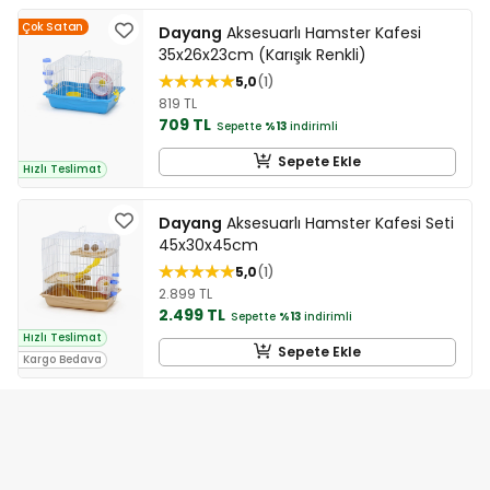
Çok Satan
Dayang
Aksesuarlı Hamster Kafesi
35x26x23cm (Karışık Renkli)
5,0
1
819 TL
709 TL
Sepette
%13
indirimli
Sepete Ekle
Hızlı Teslimat
Dayang
Aksesuarlı Hamster Kafesi Seti
45x30x45cm
5,0
1
2.899 TL
2.499 TL
Sepette
%13
indirimli
Hızlı Teslimat
Sepete Ekle
Kargo Bedava