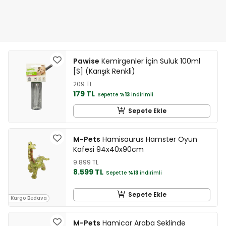
Pawise
Kemirgenler İçin Suluk 100ml
[S] (Karışık Renkli)
209 TL
179 TL
Sepette
%13
indirimli
Sepete Ekle
M-Pets
Hamisaurus Hamster Oyun
Kafesi 94x40x90cm
9.899 TL
8.599 TL
Sepette
%13
indirimli
Sepete Ekle
Kargo Bedava
M-Pets
Hamicar Araba Şeklinde