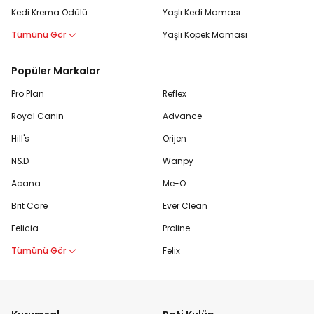
Kedi Krema Ödülü
Yaşlı Kedi Maması
Tümünü Gör
Yaşlı Köpek Maması
Popüler Markalar
Pro Plan
Reflex
Royal Canin
Advance
Hill's
Orijen
N&D
Wanpy
Acana
Me-O
Brit Care
Ever Clean
Felicia
Proline
Tümünü Gör
Felix