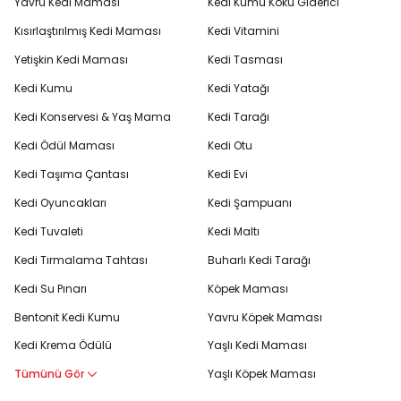
Yavru Kedi Maması
Kedi Kumu Koku Giderici
Kısırlaştırılmış Kedi Maması
Kedi Vitamini
Yetişkin Kedi Maması
Kedi Tasması
Kedi Kumu
Kedi Yatağı
Kedi Konservesi & Yaş Mama
Kedi Tarağı
Kedi Ödül Maması
Kedi Otu
Kedi Taşıma Çantası
Kedi Evi
Kedi Oyuncakları
Kedi Şampuanı
Kedi Tuvaleti
Kedi Maltı
Kedi Tırmalama Tahtası
Buharlı Kedi Tarağı
Kedi Su Pınarı
Köpek Maması
Bentonit Kedi Kumu
Yavru Köpek Maması
Kedi Krema Ödülü
Yaşlı Kedi Maması
Tümünü Gör
Yaşlı Köpek Maması