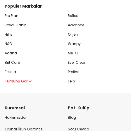
Popüler Markalar
Pro Plan
Reflex
Royal Canin
Advance
Hill's
Orijen
N&D
Wanpy
Acana
Me-O
Brit Care
Ever Clean
Felicia
Proline
Tümünü Gör
Felix
Kurumsal
Pati Kulüp
Hakkımızda
Blog
Orijinal Ürün Garantisi
Soru Cevap