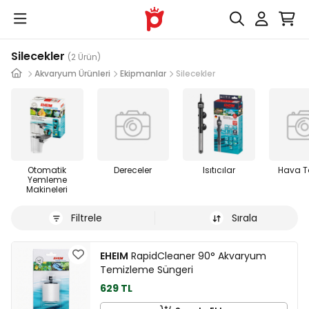
Silecekler
(2 Ürün)
Akvaryum Ürünleri
Ekipmanlar
Silecekler
Otomatik
Dereceler
Isıtıcılar
Hava T
Yemleme
Makineleri
Filtrele
Sırala
EHEIM
RapidCleaner 90° Akvaryum
Temizleme Süngeri
629 TL