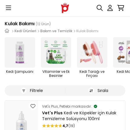
Kulak Bakımı
(12 Ürün)
Kedi Ürünleri
Bakım ve Temizlik
Kulak Bakımı
Kedi Şampuanı
Vitaminler ve Ek
Kedi Tarağı ve
Kedi M
Besinler
Fırçası
Filtrele
Sırala
Vet's Plus, Petlebi markasıdır.
Vet's Plus
Kedi ve Köpekler için Kulak
Temizleme Solüsyonu 100ml
4,7
19