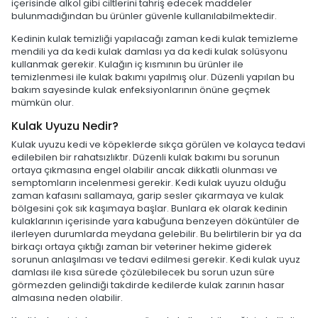
içerisinde alkol gibi ciltlerini tahriş edecek maddeler
bulunmadığından bu ürünler güvenle kullanılabilmektedir.
Kedinin kulak temizliği yapılacağı zaman kedi kulak temizleme
mendili ya da kedi kulak damlası ya da kedi kulak solüsyonu
kullanmak gerekir. Kulağın iç kısmının bu ürünler ile
temizlenmesi ile kulak bakımı yapılmış olur. Düzenli yapılan bu
bakım sayesinde kulak enfeksiyonlarının önüne geçmek
mümkün olur.
Kulak Uyuzu Nedir?
Kulak uyuzu kedi ve köpeklerde sıkça görülen ve kolayca tedavi
edilebilen bir rahatsızlıktır. Düzenli kulak bakımı bu sorunun
ortaya çıkmasına engel olabilir ancak dikkatli olunması ve
semptomların incelenmesi gerekir. Kedi kulak uyuzu olduğu
zaman kafasını sallamaya, garip sesler çıkarmaya ve kulak
bölgesini çok sık kaşımaya başlar. Bunlara ek olarak kedinin
kulaklarının içerisinde yara kabuğuna benzeyen döküntüler de
ilerleyen durumlarda meydana gelebilir. Bu belirtilerin bir ya da
birkaçı ortaya çıktığı zaman bir veteriner hekime giderek
sorunun anlaşılması ve tedavi edilmesi gerekir. Kedi kulak uyuz
damlası ile kısa sürede çözülebilecek bu sorun uzun süre
görmezden gelindiği takdirde kedilerde kulak zarının hasar
almasına neden olabilir.