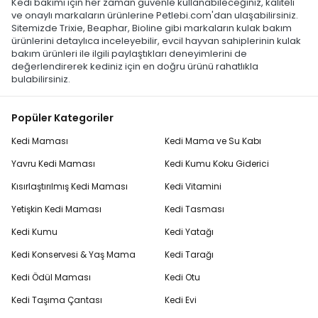
Kedi bakımı için her zaman güvenle kullanabileceğiniz, kaliteli
ve onaylı markaların ürünlerine Petlebi.com'dan ulaşabilirsiniz.
Sitemizde Trixie, Beaphar, Bioline gibi markaların kulak bakım
ürünlerini detaylıca inceleyebilir, evcil hayvan sahiplerinin kulak
bakım ürünleri ile ilgili paylaştıkları deneyimlerini de
değerlendirerek kediniz için en doğru ürünü rahatlıkla
bulabilirsiniz.
Popüler Kategoriler
Kedi Maması
Kedi Mama ve Su Kabı
Yavru Kedi Maması
Kedi Kumu Koku Giderici
Kısırlaştırılmış Kedi Maması
Kedi Vitamini
Yetişkin Kedi Maması
Kedi Tasması
Kedi Kumu
Kedi Yatağı
Kedi Konservesi & Yaş Mama
Kedi Tarağı
Kedi Ödül Maması
Kedi Otu
Kedi Taşıma Çantası
Kedi Evi