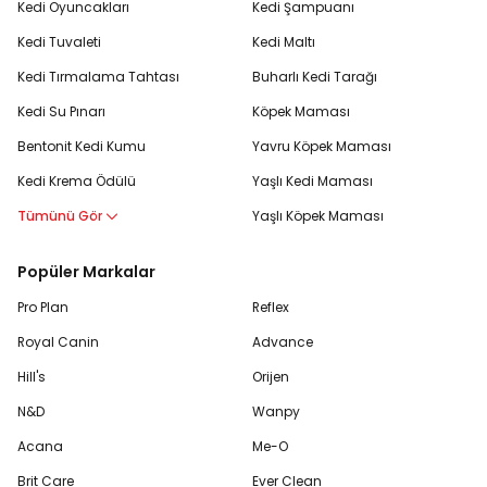
Kedi Oyuncakları
Kedi Şampuanı
Kedi Tuvaleti
Kedi Maltı
Kedi Tırmalama Tahtası
Buharlı Kedi Tarağı
Kedi Su Pınarı
Köpek Maması
Bentonit Kedi Kumu
Yavru Köpek Maması
Kedi Krema Ödülü
Yaşlı Kedi Maması
Tümünü Gör
Yaşlı Köpek Maması
Popüler Markalar
Pro Plan
Reflex
Royal Canin
Advance
Hill's
Orijen
N&D
Wanpy
Acana
Me-O
Brit Care
Ever Clean