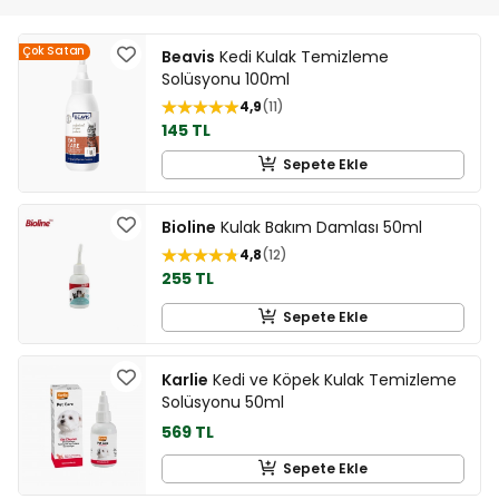
Çok Satan
Beavis
Kedi Kulak Temizleme
Solüsyonu 100ml
4,9
11
145 TL
Sepete Ekle
Bioline
Kulak Bakım Damlası 50ml
4,8
12
255 TL
Sepete Ekle
Karlie
Kedi ve Köpek Kulak Temizleme
Solüsyonu 50ml
569 TL
Sepete Ekle