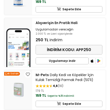
169 TL
Sepete Ekle
Alışverişin En Pratik Hali
Uygulamadan vereceğin
2.000 TL ve üzeri siparişlerde
250 TL
indirim
İNDİRİM KODU: APP250
Uygulamayı indir
Çok Satan
M-Pets
Daily Kedi ve Köpekler İçin
Kulak Temizliği Parmak Pedi (50'li)
4,6
10
179 TL
159 TL
Sepette
%11
indirimli
Sepete Ekle