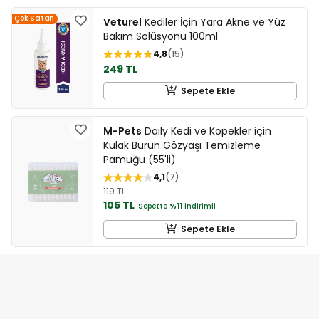
Çok Satan
Veturel
Kediler İçin Yara Akne ve Yüz
Bakım Solüsyonu 100ml
4,8
15
249 TL
Sepete Ekle
M-Pets
Daily Kedi ve Köpekler için
Kulak Burun Gözyaşı Temizleme
Pamuğu (55'li)
4,1
7
119 TL
105 TL
Sepette
%11
indirimli
Sepete Ekle