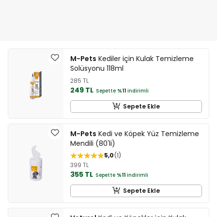
M-Pets
Kediler için Kulak Temizleme
Solüsyonu 118ml
285 TL
249 TL
Sepette
%11
indirimli
Sepete Ekle
M-Pets
Kedi ve Köpek Yüz Temizleme
Mendili (80'li)
5,0
1
399 TL
355 TL
Sepette
%11
indirimli
Sepete Ekle