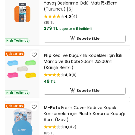
Yavaş Beslenme Ödül Matı 15x15cm
(Turuncu) [S]
4,0
4
319 TL
279 TL
Sepette
%11
indirimli
Sepete Ekle
Hızlı Teslimat
Çok Satan
Flip
Kedi ve Küçük Irk Köpekler için İkili
Mama ve Su Kabı 20cm 2x200ml
(Karışık Renkli)
4,0
8
49 TL
Sepete Ekle
Hızlı Teslimat
Çok Satan
M-Pets
Fresh Cover Kedi ve Köpek
Konserveleri için Plastik Koruma Kapağı
9cm (Mavi)
3,0
2
185 TL