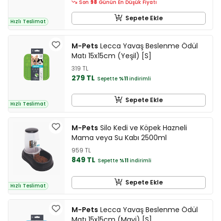
Son
98
Günün En Düşük Fiyatı
Sepete Ekle
Hızlı Teslimat
M-Pets
Lecca Yavaş Beslenme Ödül
Matı 15x15cm (Yeşil) [S]
319 TL
279 TL
Sepette
%11
indirimli
Sepete Ekle
Hızlı Teslimat
M-Pets
Silo Kedi ve Köpek Hazneli
Mama veya Su Kabı 2500ml
959 TL
849 TL
Sepette
%11
indirimli
Sepete Ekle
Hızlı Teslimat
M-Pets
Lecca Yavaş Beslenme Ödül
Matı 15x15cm (Mavi) [S]