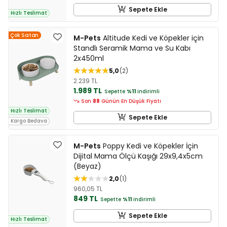
Sepete Ekle
Hızlı Teslimat
Çok Satan
M-Pets
Altitude Kedi ve Köpekler için
Standlı Seramik Mama ve Su Kabı
2x450ml
5,0
2
2.239 TL
1.989 TL
Sepette
%11
indirimli
Son
88
Günün En Düşük Fiyatı
Hızlı Teslimat
Sepete Ekle
Kargo Bedava
M-Pets
Poppy Kedi ve Köpekler İçin
Dijital Mama Ölçü Kaşığı 29x9,4x5cm
(Beyaz)
2,0
1
960,05 TL
849 TL
Sepette
%11
indirimli
Sepete Ekle
Hızlı Teslimat