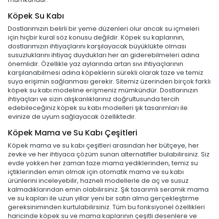
Köpek Su Kabı
Dostlarımızın belirli bir yeme düzenleri olur ancak su içmeleri
için hiçbir kural söz konusu değildir. Köpek su kaplarının,
dostlarımızın ihtiyaçlarını karşılayacak büyüklükte olması
susuzluklarını ihtiyaç duydukları her an giderebilmeleri adına
önemlidir. Özellikle yaz aylarında artan sıvı ihtiyaçlarının
karşılanabilmesi adına köpeklerin sürekli olarak taze ve temiz
suya erişimin sağlanması gerekir. Sitemiz üzerinden birçok farklı
köpek su kabı modeline erişmeniz mümkündür. Dostlarınızın
ihtiyaçları ve sizin alışkanlıklarınız doğrultusunda tercih
edebileceğiniz köpek su kabı modelleri şık tasarımları ile
evinize de uyum sağlayacak özelliktedir.
Köpek Mama ve Su Kabı Çeşitleri
Köpek mama ve su kabı çeşitleri arasından her bütçeye, her
zevke ve her ihtiyaca çözüm sunan alternatifler bulabilirsiniz. Siz
evde yokken her zaman taze mama yediklerinden, temiz su
içtiklerinden emin olmak için otomatik mama ve su kabı
ürünlerini inceleyebilir, hazneli modellerle de aç ve susuz
kalmadıklarından emin olabilirsiniz. Şık tasarımlı seramik mama
ve su kapları ile uzun yıllar yeni bir satın alma gerçekleştirme
gereksiniminden kurtulabilirsiniz. Tüm bu fonksiyonel özellikleri
haricinde köpek su ve mama kaplarının çeşitli desenlere ve