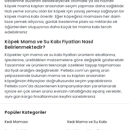
beslenme düzenini destekleyecek otomatik ya da hazneli
köpek mama kapları arasından seçim yapması daha sağlıklıdır.
Hızlı yeme sorunu olan bir köpek için yavaş yemeyi sağlayan bir
köpek mama kabı önerilir. Eğer köpeğiniz mamasını her daim
taze yemek istiyorsa, günlük beslenme planı az miktarda sık
öğünlerden oluşuyorsa daha küçük bir mama kabı tercih
edebilirsiniz.
Köpek Mama ve Su Kabı Fiyatları Nasıl
Belirlenmektedir?
Köpekler için mama ve su kabı fiyatları ürünlerin ebatlarına,
işlevlerine, üretildikleri malzemelere göre değişiklik gösterebilir.
Tasarımlar ve ürünlerin teknolojik özellikler taşıyıp taşımaması
da fiyat aralığını değiştirebilir. Petlebi.com'un geniş ürün
yelpazesinde bulunan mama ve su kapları arasından
köpeğinizin ihtiyaçları doğrultusunda seçim yapabilirsiniz.
Petlebi.com'da düzenlenen kampanyalardan yararlanarak
içinize en çok sinen ürünü evinizin rahatlığında sipariş verebilir,
aynı gün kargo fırsatlarımızın keyfini sürebilirsiniz.
Popüler Kategoriler
Kedi Maması
Kedi Mama ve Su Kabı