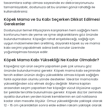
tasarımlara sahip olması sayesinde ev dekorasyonunuzu
tamamlayabilir, dostunuza ait bu ürünleri gönül rahatlığı ile
kullanabilirsiniz.
Köpek Mama ve Su Kabı Seçerken Dikkat Edilmesi
Gerekenler
Dostunuzun temel ihtiyaçlarını karşılarken hem sağlığını hem
konforunu hem de yeme ve içme alışkanlıklarını göz önünde
bulundurmalısınız. Köpeğin rahat erişebileceği, sağlığı için
uygun malzemelerden üretilmiş, dayanıklı köpek su ve mama
kabı seçimi yapabilmek adına belli sorular üzerinde
yoğunlaşılması tavsiye edilir.
Köpek Mama Kabı Yüksekliği Ne Kadar Olmalıdır?
Köpeğiniz için ürün seçimi yaparken pek çok unsuru göz
önünde bulundurmanız gerekir. Köpek mama kabı seçiminde
tercih edilen ürünün doğru yükseklikte olması köpek sağlığını
farklı açılardan olumlu yönde destekler. İdeal bir mama kabı
yüksekliğinden söz etmek doğru değildir. Mama kapları
arasından seçim yaparken her köpeğin vücut ölçüsüne uygun
bir şekilde tercihte bulunulması gerekir. Köpek düz bir zeminde
ayakta dururken yerden kürek kemiklerinin en üst noktasına
kadar olan mesafe ölçülür. Omuz yüksekliğinde yaklaşık olarak
12 - 15 cm çıkarıldıktan sonra elde edilen rakam yaklaşık olarak