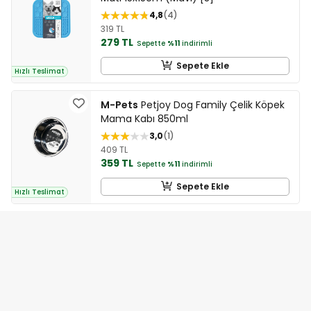
4,8
4
319 TL
279 TL
Sepette
%11
indirimli
Sepete Ekle
Hızlı Teslimat
M-Pets
Petjoy Dog Family Çelik Köpek
Mama Kabı 850ml
3,0
1
409 TL
359 TL
Sepette
%11
indirimli
Sepete Ekle
Hızlı Teslimat