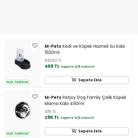
M-Pets
Kedi ve Köpek Hazneli Su Kabı
1500ml
520,62 TL
459 TL
Sepette
%11
indirimli
Sepete Ekle
Hızlı Teslimat
M-Pets
Petjoy Dog Family Çelik Köpek
Mama Kabı 490ml
335 TL
295 TL
Sepette
%11
indirimli
Sepete Ekle
Hızlı Teslimat