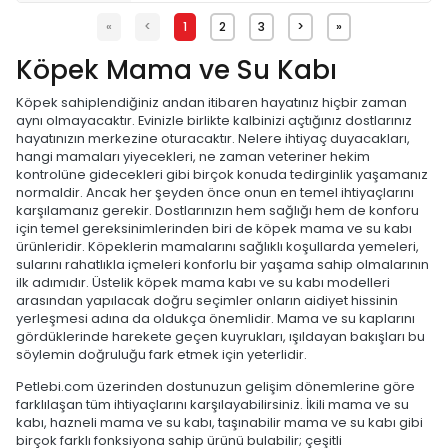
«
<
1
2
3
>
»
Köpek Mama ve Su Kabı
Köpek sahiplendiğiniz andan itibaren hayatınız hiçbir zaman
aynı olmayacaktır. Evinizle birlikte kalbinizi açtığınız dostlarınız
hayatınızın merkezine oturacaktır. Nelere ihtiyaç duyacakları,
hangi mamaları yiyecekleri, ne zaman veteriner hekim
kontrolüne gidecekleri gibi birçok konuda tedirginlik yaşamanız
normaldir. Ancak her şeyden önce onun en temel ihtiyaçlarını
karşılamanız gerekir. Dostlarınızın hem sağlığı hem de konforu
için temel gereksinimlerinden biri de köpek mama ve su kabı
ürünleridir. Köpeklerin mamalarını sağlıklı koşullarda yemeleri,
sularını rahatlıkla içmeleri konforlu bir yaşama sahip olmalarının
ilk adımıdır. Üstelik köpek mama kabı ve su kabı modelleri
arasından yapılacak doğru seçimler onların aidiyet hissinin
yerleşmesi adına da oldukça önemlidir. Mama ve su kaplarını
gördüklerinde harekete geçen kuyrukları, ışıldayan bakışları bu
söylemin doğruluğu fark etmek için yeterlidir.
Petlebi.com üzerinden dostunuzun gelişim dönemlerine göre
farklılaşan tüm ihtiyaçlarını karşılayabilirsiniz. İkili mama ve su
kabı, hazneli mama ve su kabı, taşınabilir mama ve su kabı gibi
birçok farklı fonksiyona sahip ürünü bulabilir; çeşitli