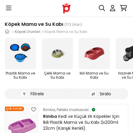
Köpek Mama ve Su Kabı
(173 Ürün)
Köpek Ürünleri
Köpek Mama ve Su Kabı
Plastik Mama ve
Çelik Mama ve
İkili Mama ve Su
Haznel
Su Kabı
Su Kabı
Kabı
ve Su
Filtrele
Sırala
Çok Satan
Rimba, Petlebi markasıdır.
Rimba
Kedi ve Küçük Irk Köpekler İçin
İkili Plastik Mama ve Su Kabı 2x200ml
23cm (Karışık Renkli)