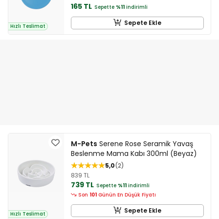
165 TL
Sepette
%11
indirimli
Sepete Ekle
Hızlı Teslimat
M-Pets
Serene Rose Seramik Yavaş
Beslenme Mama Kabı 300ml (Beyaz)
5,0
2
839 TL
739 TL
Sepette
%11
indirimli
Son
101
Günün En Düşük Fiyatı
Sepete Ekle
Hızlı Teslimat