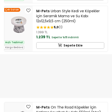
Çok Satan
M-Pets
Urban Style Kedi ve Köpekler
için Seramik Mama ve Su Kabı
12x12,5x9,5 cm (250ml)
5,0
1
1.399 TL
1.239 TL
Sepette
%11
indirimli
Hızlı Teslimat
Sepete Ekle
Kargo Bedava
M-Pets
On The Road Köpekler İçin