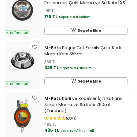
Paslanmaz Çelik Mama ve Su Kabı [XS]
199 TL
175 TL
Sepette
%11
indirimli
Sepete Ekle
Hızlı Teslimat
M-Pets
Petjoy Cat Family Çelik Kedi
Mama Kabı 355ml
369 TL
325 TL
Sepette
%11
indirimli
Sepete Ekle
Hızlı Teslimat
M-Pets
Kedi ve Köpekler İçin Katlanır
Silikon Mama ve Su Kabı 750ml
(Turuncu)
5,0
1
489 TL
435 TL
Sepette
%11
indirimli