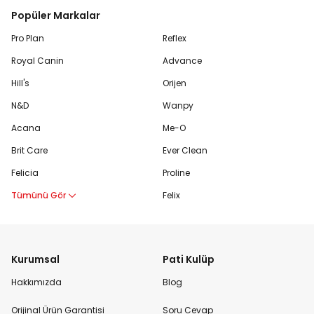
Popüler Markalar
Pro Plan
Reflex
Royal Canin
Advance
Hill's
Orijen
N&D
Wanpy
Acana
Me-O
Brit Care
Ever Clean
Felicia
Proline
Tümünü Gör
Felix
Kurumsal
Pati Kulüp
Hakkımızda
Blog
Orijinal Ürün Garantisi
Soru Cevap