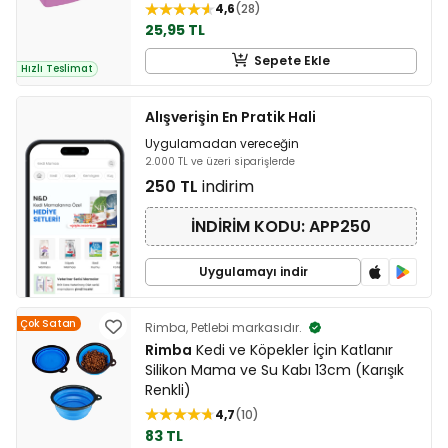
4,6
28
25,95 TL
Sepete Ekle
Hızlı Teslimat
Alışverişin En Pratik Hali
Uygulamadan vereceğin
2.000 TL ve üzeri siparişlerde
250 TL
indirim
İNDİRİM KODU: APP250
Uygulamayı indir
Çok Satan
Rimba, Petlebi markasıdır.
Rimba
Kedi ve Köpekler İçin Katlanır
Silikon Mama ve Su Kabı 13cm (Karışık
Renkli)
4,7
10
83 TL