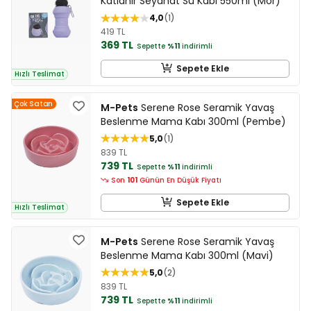
Katlanır Seyahat Su Kabı 550ml (Mor)
4,0
1
419 TL
369 TL
Sepette
%11
indirimli
Sepete Ekle
Hızlı Teslimat
Çok Satan
M-Pets
Serene Rose Seramik Yavaş
Beslenme Mama Kabı 300ml (Pembe)
5,0
1
839 TL
739 TL
Sepette
%11
indirimli
Son
101
Günün En Düşük Fiyatı
Sepete Ekle
Hızlı Teslimat
M-Pets
Serene Rose Seramik Yavaş
Beslenme Mama Kabı 300ml (Mavi)
5,0
2
839 TL
739 TL
Sepette
%11
indirimli