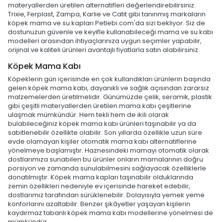
materyallerden üretilen alternatifleri değerlendirebilirsiniz.
Trixie, Ferplast, Zampa, Karlie ve Catit gibi tanınmış markaların
köpek mama ve su kapları Petlebi.com'da sizi bekliyor. Siz de
dostunuzun güvenle ve keyifle kullanabileceği mama ve su kabı
modelleri arasından ihtiyaçlarınıza uygun seçimler yapabilir,
orijinal ve kaliteli ürünleri avantajlı fiyatlarla satın alabilirsiniz.
Köpek Mama Kabı
Köpeklerin gün içerisinde en çok kullandıkları ürünlerin başında
gelen köpek mama kabı, dayanıklı ve sağlık açısından zararsız
malzemelerden üretilmelidir. Günümüzde çelik, seramik, plastik
gibi çeşitli materyallerden üretilen mama kabı çeşitlerine
ulaşmak mümkündür. Hem tekli hem de ikili olarak
bulabileceğiniz köpek mama kabı ürünleri taşınabilir ya da
sabitlenebilir özellikte olabilir. Son yıllarda özellikle uzun süre
evde olamayan kişiler otomatik mama kabı alternatiflerine
yönelmeye başlamıştır. Haznesindeki mamayı otomatik olarak
dostlarımıza sunabilen bu ürünler onların mamalarının doğru
porsiyon ve zamanda sunulabilmesini sağlayacak özelliklerle
donatılmıştır. Köpek mama kapları taşınabilir olduklarında
zemin özellikleri nedeniyle ev içerisinde hareket edebilir,
dostlarımız tarafından sürüklenebilir. Dolayısıyla yemek yeme
konforlarını azaltabilir. Benzer şikâyetler yaşayan kişilerin
kaydırmaz tabanlı köpek mama kabı modellerine yönelmesi de
mümkündür.