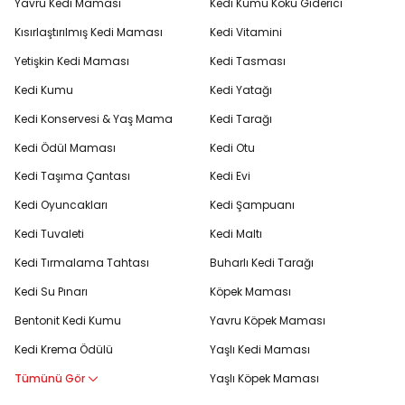
Yavru Kedi Maması
Kedi Kumu Koku Giderici
Kısırlaştırılmış Kedi Maması
Kedi Vitamini
Yetişkin Kedi Maması
Kedi Tasması
Kedi Kumu
Kedi Yatağı
Kedi Konservesi & Yaş Mama
Kedi Tarağı
Kedi Ödül Maması
Kedi Otu
Kedi Taşıma Çantası
Kedi Evi
Kedi Oyuncakları
Kedi Şampuanı
Kedi Tuvaleti
Kedi Maltı
Kedi Tırmalama Tahtası
Buharlı Kedi Tarağı
Kedi Su Pınarı
Köpek Maması
Bentonit Kedi Kumu
Yavru Köpek Maması
Kedi Krema Ödülü
Yaşlı Kedi Maması
Tümünü Gör
Yaşlı Köpek Maması