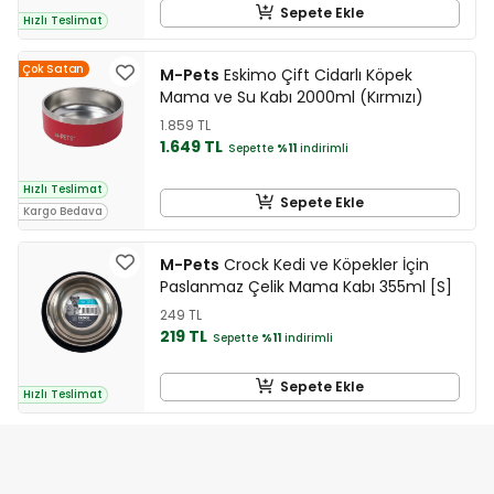
Sepete Ekle
Hızlı Teslimat
Çok Satan
M-Pets
Eskimo Çift Cidarlı Köpek
Mama ve Su Kabı 2000ml (Kırmızı)
1.859 TL
1.649 TL
Sepette
%11
indirimli
Hızlı Teslimat
Sepete Ekle
Kargo Bedava
M-Pets
Crock Kedi ve Köpekler İçin
Paslanmaz Çelik Mama Kabı 355ml [S]
249 TL
219 TL
Sepette
%11
indirimli
Sepete Ekle
Hızlı Teslimat