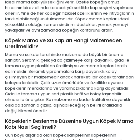
ideal mama kabı yüksekliğini verir. Özetle köpeğin omuz
hizasının biraz altında kalacak yükseklikte kap seçimi yapılması
önerilir. Yine de her köpeğin fiziksel özelliklerinin ve ihtiyaçlarının
farklı olabileceği unutulmamalıdır. Köpek mama kapları ideal
yükseklikte olduğu zaman sindirimi destekler, yemek yemeyi
yavaşlatır ve aynı zamanda köpeğin konforunu artırır.
Köpek Mama ve Su Kapları Hangi Malzemeden
Üretilmelidir?
Mama ve su kabı tercihinde malzeme de büyük bir öneme
sahiptir. Seramik, çelik ya da çizilmeye karşı dayanıklı, gıda ile
temasa uygun plastikten üretilmiş su ve mama kapları tercih
edilmelidir. Seramik yıpranmalara karşı dayanıklı, kolay
çizilmeyen bir malzemedir ancak hareketli bir köpek tarafından
kolayca kırılabilir. Çelik uzun ömürlüdür ve özellikle oyuncu
köpeklerin meraklarına ve yaramazlıklarına karşı dayanıklıdır.
Gıda ile temasa uygun sert plastik hafif ve kolay taşınabilir
olması ile öne çıkar. Bu malzeme ne kadar kaliteli ve dayanıklı
olsa da zamanla çizilip, aşınabileceği için belirli aralıklarla
değiştirilmesi önerilir.
Köpeklerin Beslenme Düzenine Uygun Köpek Mama
Kabı Nasıl Seçilmeli?
Gün boyu dışarıda olan köpek sahiplerinin köpeklerinin