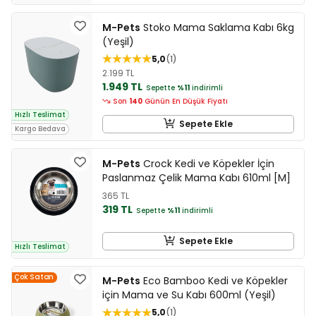
M-Pets
Stoko Mama Saklama Kabı 6kg
(Yeşil)
5,0
1
2.199 TL
1.949 TL
Sepette
%11
indirimli
Son
140
Günün En Düşük Fiyatı
Hızlı Teslimat
Sepete Ekle
Kargo Bedava
M-Pets
Crock Kedi ve Köpekler İçin
Paslanmaz Çelik Mama Kabı 610ml [M]
365 TL
319 TL
Sepette
%11
indirimli
Sepete Ekle
Hızlı Teslimat
Çok Satan
M-Pets
Eco Bamboo Kedi ve Köpekler
için Mama ve Su Kabı 600ml (Yeşil)
5,0
1