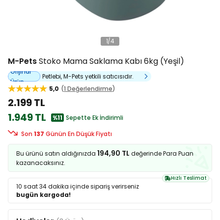
1
/
4
M-Pets
Stoko Mama Saklama Kabı 6kg (Yeşil)
Orijinal
Petlebi, M-Pets yetkili satıcısıdır.
Ürün
5,0
1 Değerlendirme
2.199 TL
1.949 TL
%11
Sepette Ek İndirimli
Son
137
Günün En Düşük Fiyatı
194,90 TL
Bu ürünü satın aldığınızda
değerinde Para Puan
kazanacaksınız.
Hızlı Teslimat
10 saat 34 dakika
içinde sipariş verirseniz
bugün kargoda!