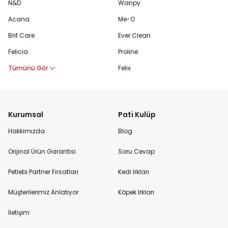
N&D
Wanpy
Acana
Me-O
Brit Care
Ever Clean
Felicia
Proline
Tümünü Gör
Felix
Kurumsal
Pati Kulüp
Hakkımızda
Blog
Orijinal Ürün Garantisi
Soru Cevap
Petlebi Partner Fırsatları
Kedi Irkları
Müşterilerimiz Anlatıyor
Köpek Irkları
İletişim