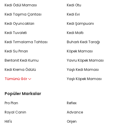
Kedi Ödül Maması
Kedi Otu
Kedi Taşıma Çantası
Kedi Evi
Kedi Oyuncakları
Kedi Şampuanı
Kedi Tuvaleti
Kedi Maltı
Kedi Tırmalama Tahtası
Buharlı Kedi Tarağı
Kedi Su Pınarı
Köpek Maması
Bentonit Kedi Kumu
Yavru Köpek Maması
Kedi Krema Ödülü
Yaşlı Kedi Maması
Tümünü Gör
Yaşlı Köpek Maması
Popüler Markalar
Pro Plan
Reflex
Royal Canin
Advance
Hill's
Orijen