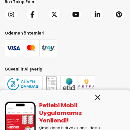
Bizi Takip Edin
Ödeme Yöntemleri
Güvenilir Alışveriş
Petlebi Mobil
PETLEBİ EVCİL HAYVAN ÜRÜNLERİ PAZ. SAN. TİC. LTD. ŞTİ. Alaşarköy Mah.
Uygulamamız
1. Alaşar Cad. No: 9 Osmangazi/Bursa
Yenilendi!
7290599225 vergi numarasıyla Uludağ Vergi Dairesi'ne bağlıdır.
Şimdi daha hızlı ve kullanıcı dostu