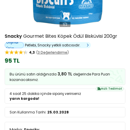
1
/
2
Snacky
Gourmet Bites Köpek Ödül Bisküvisi 200gr
Orijinal
Petlebi, Snacky yetkili satıcısıdır.
Ürün
4,3
3 Değerlendirme
95 TL
3,80 TL
Bu ürünü satın aldığınızda
değerinde Para Puan
kazanacaksınız.
Hızlı Teslimat
4 saat 25 dakika
içinde sipariş verirseniz
yarın kargoda!
Son Kullanma Tarihi:
25.03.2028
Marka:
Snacky