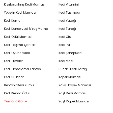
Kısırlaştırılmış Kedi Maması
Kedi Vitamini
Yetişkin Kedi Maması
Kedi Tasması
Kedi Kumu
Kedi Yatağı
Kedi Konservesi & Yaş Mama
Kedi Tarağı
Kedi Ödül Maması
Kedi Otu
Kedi Taşıma Çantası
Kedi Evi
Kedi Oyuncakları
Kedi Şampuanı
Kedi Tuvaleti
Kedi Maltı
Kedi Tırmalama Tahtası
Buharlı Kedi Tarağı
Kedi Su Pınarı
Köpek Maması
Bentonit Kedi Kumu
Yavru Köpek Maması
Kedi Krema Ödülü
Yaşlı Kedi Maması
Tümünü Gör
Yaşlı Köpek Maması