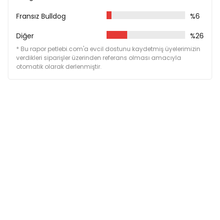
Serin ve kuru yerde saklayınız.
Fransız Bulldog
%6
Ürün; 200 gram'dır.
Diğer
%26
* Bu rapor petlebi.com'a evcil dostunu kaydetmiş üyelerimizin
verdikleri siparişler üzerinden referans olması amacıyla
otomatik olarak derlenmiştir.