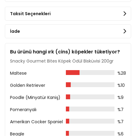
Katı ve Sıvı Yağ
Et ve Et Ürünleri (Tavuk)
Taksit Seçenekleri
Mineraller
Analiz Raporu
İade
Ham Protein %10
Ham Yağ %4,1
Ham Kül %4,5
Bu ürünü hangi ırk (cins) köpekler tüketiyor?
Ham Selüloz %1,7
Snacky Gourmet Bites Köpek Ödül Bisküvisi 200gr
Nem %12
Beslenme Önerisi
Maltese
%28
Öğünlere ilave atıştırmalık olarak verilebilir.
Golden Retriever
%10
Bu ürün günlük tam mama yerine geçmez.
Poodle (Minyatür Kaniş)
%9
Günlük maximum 10 adet verilmesi önerilir, günlük
bireysel ihtiyaçlar, yaşa, ırka veya aktiviteye göre
Pomeranyalı
%7
değişebilir.
Amerikan Cocker Spaniel
%7
Köpeğiniz için her zaman temiz ve taze su
bulundurunuz.
Beagle
%6