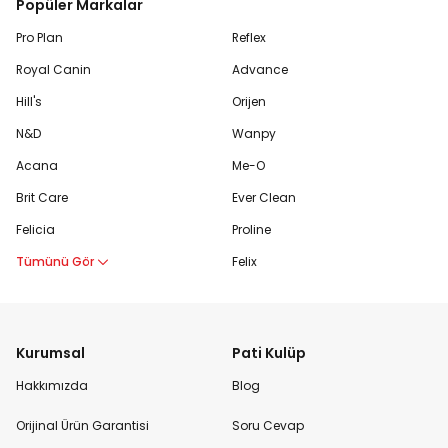
Popüler Markalar
Pro Plan
Reflex
Royal Canin
Advance
Hill's
Orijen
N&D
Wanpy
Acana
Me-O
Brit Care
Ever Clean
Felicia
Proline
Tümünü Gör
Felix
Kurumsal
Pati Kulüp
Hakkımızda
Blog
Orijinal Ürün Garantisi
Soru Cevap