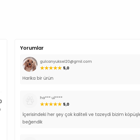
Yorumlar
gulcanyuksel20@gmil.com
5,0
Harika bir ürün
ha*** ul****
0
5,0
0
İçerisindeki her şey çok kaliteli ve tazeydi bizim köpüşl
0
beğendik
0
0