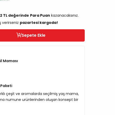
92 TL değerinde
Para Puan
kazanacaksınız.
ş verirseniz
pazartesi kargoda!
Sepete Ekle
ül Maması
 Paketi
farklı çeşit ve aromalarda seçilmiş yaş mama,
ma numune urünlerinden oluşan konsept bir