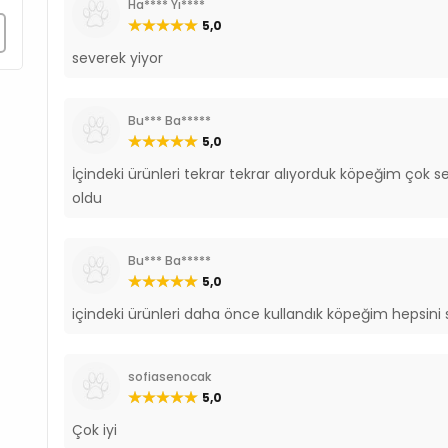
Ha**** Yı****
5,0
severek yiyor
Bu*** Ba*****
5,0
İçindeki ürünleri tekrar tekrar alıyorduk köpeğim çok s
oldu
Bu*** Ba*****
5,0
içindeki ürünleri daha önce kullandık köpeğim hepsini s
sofiasenocak
5,0
Çok iyi