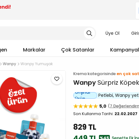
endi!
Üye Ol
Gir
gen
Markalar
Çok Satanlar
Kampanyal
Wanpy
Wanpy Yumuşak
Krema kategorisinde
en çok sat
Wanpy
Sürpriz Köpek
Orijinal
Petlebi, Wanpy yetkil
Ürün
5,0
7 Değerlendir
Son Kullanma Tarihi:
22.02.2027
829 TL
449 TL
%45
Sepette Ek İnd