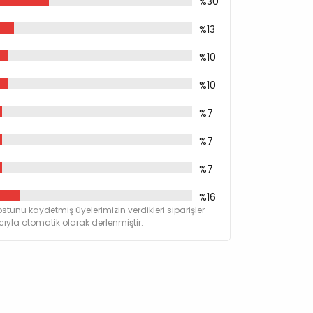
%30
%13
%10
%10
%7
%7
%7
%16
stunu kaydetmiş üyelerimizin verdikleri siparişler
yla otomatik olarak derlenmiştir.