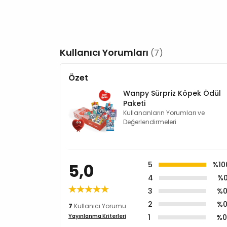
Kullanıcı Yorumları
(7)
Özet
Wanpy Sürpriz Köpek Ödül
Paketi
Kullananların Yorumları ve
Değerlendirmeleri
5,0
5
%10
4
%
3
%
2
%
7
Kullanıcı Yorumu
1
%
Yayınlanma Kriterleri