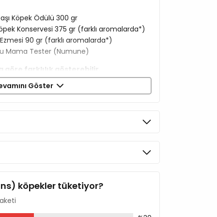
başı Köpek Ödülü 300 gr
öpek Konservesi 375 gr (farklı aromalarda*)
zmesi 90 gr (farklı aromalarda*)
uru Mama Tester (Numune)
öre farklılık gösterebilir.
evamını Göster
orijinal ambalajındadır.
itik bileşenleri (protein, yağ vb.), katkı
 talimatları kendi orijinal ambalajları
almaktadır.
dan güneş ışığından uzakta muhafaza edin.
ra buzdolabında muhafaza edilmeli ve 24-
.
ins) köpekler tüketiyor?
i içindir. Her zaman taze ve temiz içme suyu
aketi