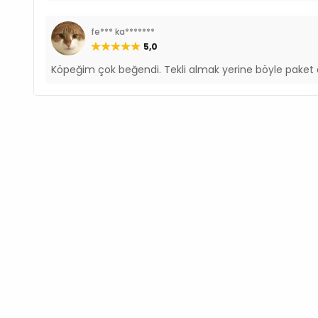
fe*** ka*******
5,0
Köpeğim çok beğendi. Tekli almak yerine böyle pake