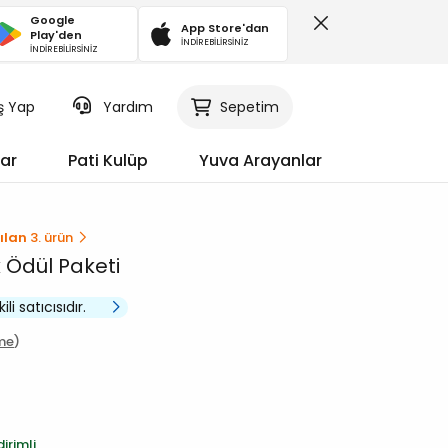
Google
App Store'dan
Play'den
İNDİREBİLİRSİNİZ
İNDİREBİLİRSİNİZ
iş Yap
Sepetim
Yardım
ar
Pati Kulüp
Yuva Arayanlar
ılan
3. ürün
 Ödül Paketi
i satıcısıdır.
me
irimli