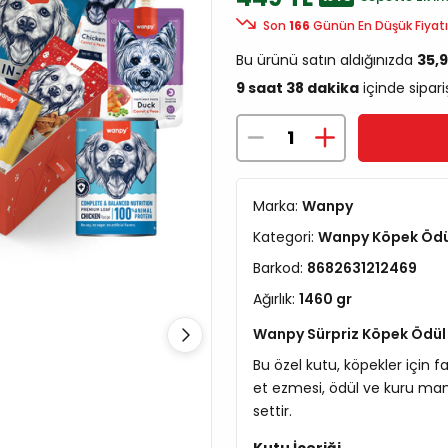
Son
166
Günün En Düşük Fiyatı
Bu ürünü satın aldığınızda
35,
9 saat 38 dakika
içinde sipari
Marka:
Wanpy
Kategori:
Wanpy Köpek Öd
Barkod:
8682631212469
Ağırlık:
1460 gr
Wanpy Sürpriz Köpek Ödül
Bu özel kutu, köpekler için 
et ezmesi, ödül ve kuru ma
settir.
Kutu İçeriği