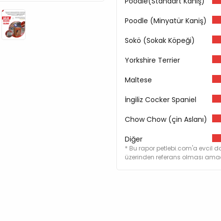
Poodle(Standart Kaniş)
Poodle (Minyatür Kaniş)
Sokö (Sokak Köpeği)
Yorkshire Terrier
Maltese
İngiliz Cocker Spaniel
Chow Chow (çin Aslanı)
Diğer
* Bu rapor petlebi.com'a evcil do
üzerinden referans olması amacı