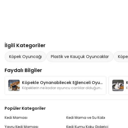
İlgili Kategoriler
Köpek Oyuncağı
Plastik ve Kauçuk Oyuncaklar
Köpe
Faydalı Bilgiler
Köpekle Oynanabilecek Eğlenceli Oyunlar
Köpeklerin ne kadar oyuncu canlılar olduğunu anlatmamıza gerek var mı? Oyunlar hem köpeğinizin zeka gelişimine katkı sağlar hem de onu mutlu eder.
Popüler Kategoriler
Kedi Maması
Kedi Mama ve Su Kabı
Yavru Kedi Maması
Kedi Kumu Koku Giderici