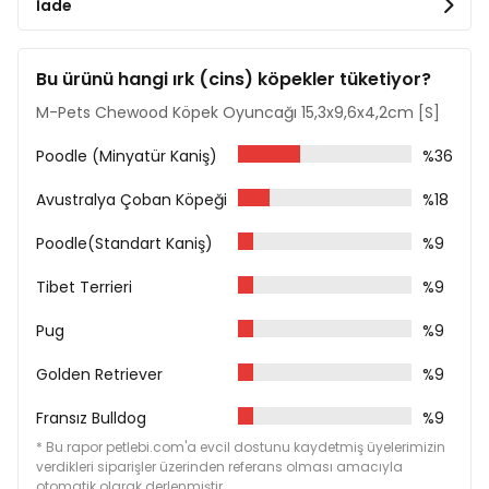
İade
Bu ürünü hangi ırk (cins) köpekler tüketiyor?
M-Pets Chewood Köpek Oyuncağı 15,3x9,6x4,2cm [S]
Poodle (Minyatür Kaniş)
%36
Avustralya Çoban Köpeği
%18
Poodle(Standart Kaniş)
%9
Tibet Terrieri
%9
Pug
%9
Golden Retriever
%9
Fransız Bulldog
%9
* Bu rapor petlebi.com'a evcil dostunu kaydetmiş üyelerimizin
verdikleri siparişler üzerinden referans olması amacıyla
otomatik olarak derlenmiştir.