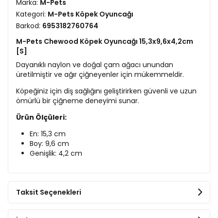
Marka:
M-Pets
Kategori:
M-Pets Köpek Oyuncağı
Barkod:
6953182760764
M-Pets Chewood Köpek Oyuncağı 15,3x9,6x4,2cm
[S]
Dayanıklı naylon ve doğal çam ağacı unundan
üretilmiştir ve ağır çiğneyenler için mükemmeldir.
Köpeğiniz için diş sağlığını geliştirirken güvenli ve uzun
ömürlü bir çiğneme deneyimi sunar.
Ürün Ölçüleri:
En: 15,3 cm
Boy: 9,6 cm
Genişlik: 4,2 cm
Taksit Seçenekleri