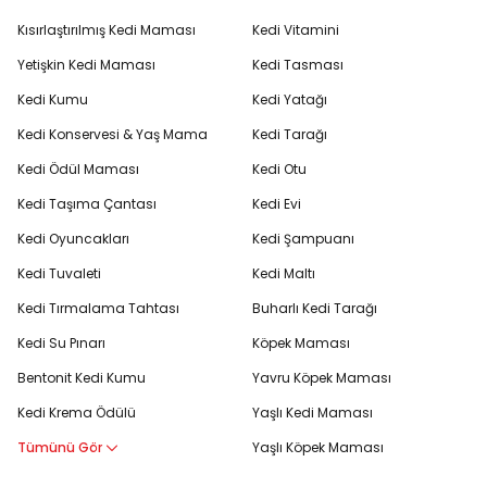
Kısırlaştırılmış Kedi Maması
Kedi Vitamini
Yetişkin Kedi Maması
Kedi Tasması
Kedi Kumu
Kedi Yatağı
Kedi Konservesi & Yaş Mama
Kedi Tarağı
Kedi Ödül Maması
Kedi Otu
Kedi Taşıma Çantası
Kedi Evi
Kedi Oyuncakları
Kedi Şampuanı
Kedi Tuvaleti
Kedi Maltı
Kedi Tırmalama Tahtası
Buharlı Kedi Tarağı
Kedi Su Pınarı
Köpek Maması
Bentonit Kedi Kumu
Yavru Köpek Maması
Kedi Krema Ödülü
Yaşlı Kedi Maması
Tümünü Gör
Yaşlı Köpek Maması