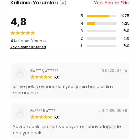
Kullanıcı Yorumları
(4)
Yeni Yorum Ekle
5
%75
4,8
4
%25
3
%0
2
%0
4
Kullanıcı Yorumu
1
%0
Yayınlanma Kriterleri
Be*** Ça******
16.01.2026 11:15
5,0
ipli ve peluş oyuncakları yediği için bunu aldım
memnunuz
Fa**** Ba****
12.01.2026 09:38
5,0
Yavru köpek için sert ve büyük amabüyüdüğünde
onu yenecek.