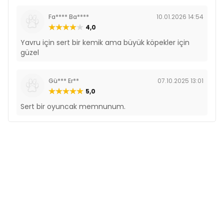
Fa**** Ba****
10.01.2026 14:54
4,0
Yavru için sert bir kemik ama büyük köpekler için
güzel
Gü*** Er**
07.10.2025 13:01
5,0
Sert bir oyuncak memnunum.