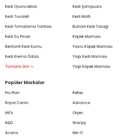
Kedi Oyuncakları
Kedi Şampuanı
Kedi Tuvaleti
Kedi Maltı
Kedi Tırmalama Tahtası
Buharlı Kedi Tarağı
Kedi Su Pınarı
Köpek Maması
Bentonit Kedi Kumu
Yavru Köpek Maması
Kedi Krema Ödülü
Yaşlı Kedi Maması
Tümünü Gör
Yaşlı Köpek Maması
Popüler Markalar
Pro Plan
Reflex
Royal Canin
Advance
Hill's
Orijen
N&D
Wanpy
Acana
Me-O