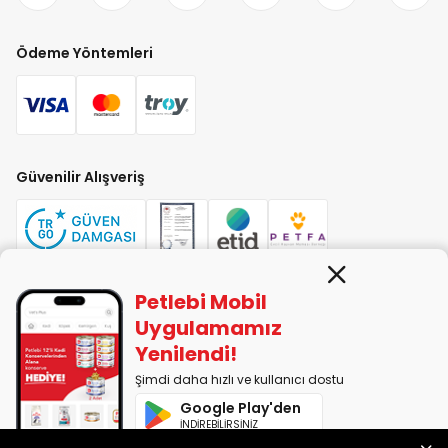
Ödeme Yöntemleri
Güvenilir Alışveriş
Petlebi Mobil
PETLEBİ EVCİL HAYVAN ÜRÜNLERİ PAZ. SAN. TİC. LTD. ŞTİ. Alaşarköy Mah.
Uygulamamız
1. Alaşar Cad. No: 9 Osmangazi/Bursa
Yenilendi!
7290599225 vergi numarasıyla Uludağ Vergi Dairesi'ne bağlıdır.
Şimdi daha hızlı ve kullanıcı dostu
Google Play'den
2014-2026 © petlebi.com v11.91.0
İNDİREBİLİRSİNİZ
Bursa'da sevgiyle yapıldı.