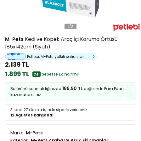
1
/
3
M-Pets
Kedi ve Köpek Araç İçi Koruma Örtüsü
185x142cm (Siyah)
Orijinal
Petlebi, M-Pets yetkili satıcısıdır.
Ürün
2.139 TL
1.899 TL
%11
Sepette Ek İndirimli
189,90 TL
Bu ürünü satın aldığınızda
değerinde Para Puan
kazanacaksınız.
3 saat 27 dakika
içinde sipariş verirseniz
12 Ağustos kargoda!
Marka:
M-Pets
Kategori:
M-Pets Araba ve Araç Ekipmanları