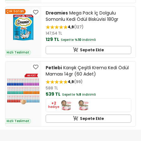
Çok Satan
Dreamies
Mega Pack İç Dolgulu
Somonlu Kedi Ödül Bisküvisi 180gr
4,9
127
147,54 TL
129 TL
Sepette
%10
indirimli
Sepete Ekle
Hızlı Teslimat
Petlebi
Karışık Çeşitli Krema Kedi Ödül
Maması 14gr (60 Adet)
4,9
99
588 TL
539 TL
Sepette
%8
indirimli
+2
hediye
Sepete Ekle
Hızlı Teslimat