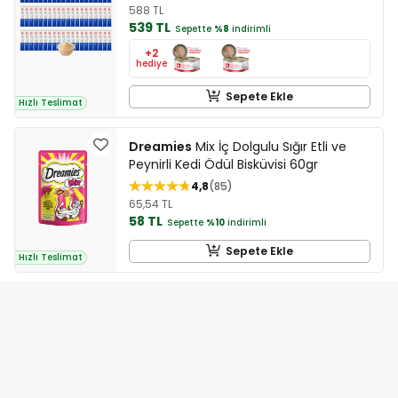
588 TL
539 TL
Sepette
%8
indirimli
+2
hediye
Sepete Ekle
Hızlı Teslimat
Dreamies
Mix İç Dolgulu Sığır Etli ve
Peynirli Kedi Ödül Bisküvisi 60gr
4,8
85
65,54 TL
58 TL
Sepette
%10
indirimli
Sepete Ekle
Hızlı Teslimat