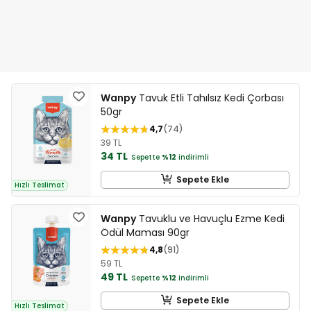
Wanpy
Tavuk Etli Tahılsız Kedi Çorbası
50gr
4,7
74
39 TL
34 TL
Sepette
%12
indirimli
Sepete Ekle
Hızlı Teslimat
Wanpy
Tavuklu ve Havuçlu Ezme Kedi
Ödül Maması 90gr
4,8
91
59 TL
49 TL
Sepette
%12
indirimli
Sepete Ekle
Hızlı Teslimat