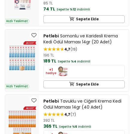
85 TL
74 TL
Sepette
%12
indirimli
Sepete Ekle
Hızlı Teslimat
Petlebi
Somonlu ve Karidesli Krema
Kedi Ödül Maması 14gr (20 Adet)
4,7
19
196 TL
189 TL
Sepette
%4
indirimli
+1
hediye
Sepete Ekle
Hızlı Teslimat
Petlebi
Tavuklu ve Ciğerli Krema Kedi
Ödül Maması 14gr (40 Adet)
4,7
7
392 TL
365 TL
Sepette
%6
indirimli