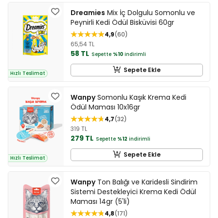
Dreamies
Mix İç Dolgulu Somonlu ve
Peynirli Kedi Ödül Bisküvisi 60gr
4,9
60
65,54 TL
58 TL
Sepette
%10
indirimli
Sepete Ekle
Hızlı Teslimat
Wanpy
Somonlu Kaşık Krema Kedi
Ödül Maması 10x16gr
4,7
32
319 TL
279 TL
Sepette
%12
indirimli
Sepete Ekle
Hızlı Teslimat
Wanpy
Ton Balığı ve Karidesli Sindirim
Sistemi Destekleyici Krema Kedi Ödül
Maması 14gr (5'li)
4,8
171