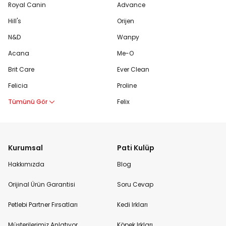
Royal Canin
Advance
Hill's
Orijen
N&D
Wanpy
Acana
Me-O
Brit Care
Ever Clean
Felicia
Proline
Tümünü Gör
Felix
Kurumsal
Pati Kulüp
Hakkımızda
Blog
Orijinal Ürün Garantisi
Soru Cevap
Petlebi Partner Fırsatları
Kedi Irkları
Müşterilerimiz Anlatıyor
Köpek Irkları