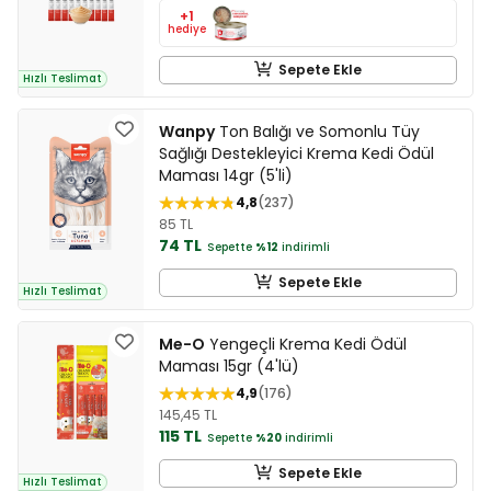
+1
hediye
Sepete Ekle
Hızlı Teslimat
Wanpy
Ton Balığı ve Somonlu Tüy
Sağlığı Destekleyici Krema Kedi Ödül
Maması 14gr (5'li)
4,8
237
85 TL
74 TL
Sepette
%12
indirimli
Sepete Ekle
Hızlı Teslimat
Me-O
Yengeçli Krema Kedi Ödül
Maması 15gr (4'lü)
4,9
176
145,45 TL
115 TL
Sepette
%20
indirimli
Sepete Ekle
Hızlı Teslimat