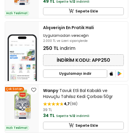
49 TL
Sepette
%12
indirimli
Sepete Ekle
Hızlı Teslimat
Alışverişin En Pratik Hali
Uygulamadan vereceğin
2.000 TL ve üzeri siparişlerde
250 TL
indirim
İNDİRİM KODU: APP250
Uygulamayı indir
Çok Satan
Wanpy
Tavuk Etli Bal Kabaklı ve
Havuçlu Tahılsız Kedi Çorbası 50gr
4,7
98
39 TL
34 TL
Sepette
%12
indirimli
Sepete Ekle
Hızlı Teslimat