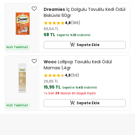
Dreamies
İç Dolgulu Tavuklu Kedi Ödül
Bisküvisi 60gr
4,8
165
65,54 TL
58 TL
Sepette
%10
indirimli
Sepete Ekle
Hızlı Teslimat
Wooc
Lollipop Tavuklu Kedi Ödül
Maması 1,4gr
4,5
59
26,95 TL
15,95 TL
Sepette
%40
indirimli
Son
28
Günün En Düşük Fiyatı
Sepete Ekle
Hızlı Teslimat