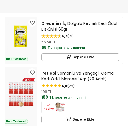
Dreamies
İç Dolgulu Peynirli Kedi Ödül
Bisküvisi 60gr
4,7
71
65,54 TL
58 TL
Sepette
%10
indirimli
Sepete Ekle
Hızlı Teslimat
Petlebi
Somonlu ve Yengeçli Krema
Kedi Ödül Maması 14gr (20 Adet)
4,8
25
196 TL
189 TL
Sepette
%4
indirimli
+1
hediye
Sepete Ekle
Hızlı Teslimat