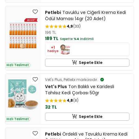
Petlebi
Tavuklu ve Ciğerli Krema Kedi
Ödül Maması 14gr (20 Adet)
4,9
33
196 TL
189 TL
Sepette
%4
indirimli
+1
hediye
Sepete Ekle
Hızlı Teslimat
Vet's Plus, Petlebi markasıdır.
Vet's Plus
Ton Balıklı ve Karidesli
Tahılsız Kedi Çorbası 50gr
4,8
8
32 TL
Sepete Ekle
Hızlı Teslimat
Petlebi
Ördekli ve Tavuklu Krema Kedi