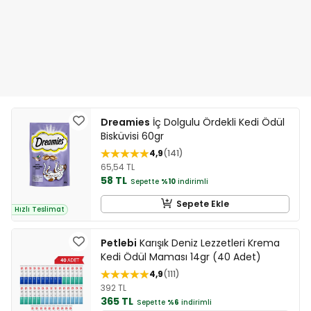
Dreamies
İç Dolgulu Ördekli Kedi Ödül
Bisküvisi 60gr
4,9
141
65,54 TL
58 TL
Sepette
%10
indirimli
Sepete Ekle
Hızlı Teslimat
Petlebi
Karışık Deniz Lezzetleri Krema
Kedi Ödül Maması 14gr (40 Adet)
4,9
111
392 TL
365 TL
Sepette
%6
indirimli