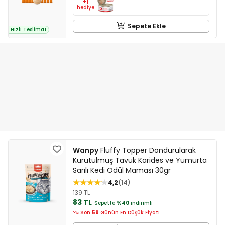
+1
hediye
Sepete Ekle
Hızlı Teslimat
Wanpy
Fluffy Topper Dondurularak
Kurutulmuş Tavuk Karides ve Yumurta
Sarılı Kedi Ödül Maması 30gr
4,2
14
139 TL
83 TL
Sepette
%40
indirimli
Son
59
Günün En Düşük Fiyatı