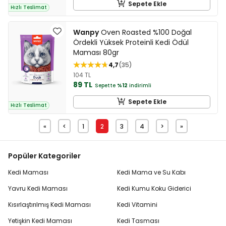
Sepete Ekle
Hızlı Teslimat
Wanpy
Oven Roasted %100 Doğal
Ördekli Yüksek Proteinli Kedi Ödül
Maması 80gr
4,7
35
104 TL
89 TL
Sepette
%12
indirimli
Sepete Ekle
Hızlı Teslimat
«
<
1
2
3
4
>
»
Popüler Kategoriler
Kedi Maması
Kedi Mama ve Su Kabı
Yavru Kedi Maması
Kedi Kumu Koku Giderici
Kısırlaştırılmış Kedi Maması
Kedi Vitamini
Yetişkin Kedi Maması
Kedi Tasması