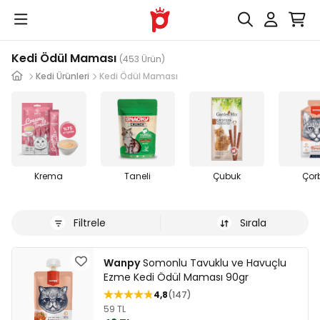
Kedi Ödül Maması
(453 Ürün)
Kedi Ürünleri
Kedi Ödül Maması
Krema
Taneli
Çubuk
Çor
Filtrele
Sırala
Wanpy
Somonlu Tavuklu ve Havuçlu
Ezme Kedi Ödül Maması 90gr
4,8
147
59 TL