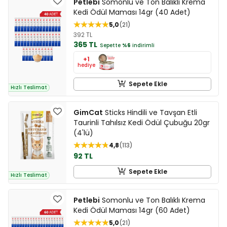
Petlebi
Somonlu ve Ton Balıklı Krema
Kedi Ödül Maması 14gr (40 Adet)
5,0
21
392 TL
365 TL
Sepette
%6
indirimli
+1
hediye
Sepete Ekle
Hızlı Teslimat
GimCat
Sticks Hindili ve Tavşan Etli
Taurinli Tahılsız Kedi Ödül Çubuğu 20gr
(4'lü)
4,8
113
92 TL
Sepete Ekle
Hızlı Teslimat
Petlebi
Somonlu ve Ton Balıklı Krema
Kedi Ödül Maması 14gr (60 Adet)
5,0
21