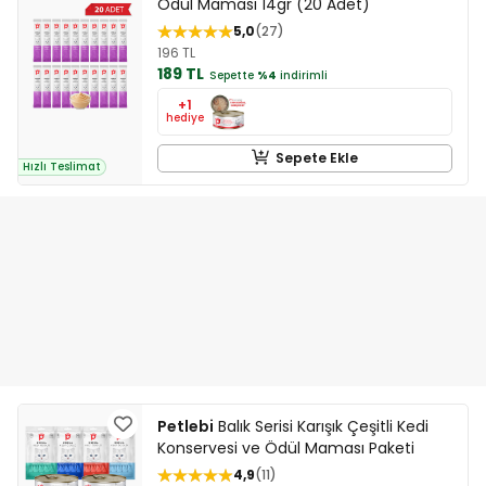
Ödül Maması 14gr (20 Adet)
5,0
27
196 TL
189 TL
Sepette
%4
indirimli
+1
hediye
Sepete Ekle
Hızlı Teslimat
Petlebi
Balık Serisi Karışık Çeşitli Kedi
Konservesi ve Ödül Maması Paketi
4,9
11