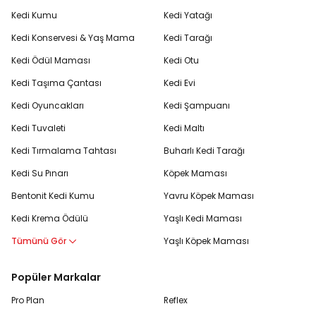
Kedi Kumu
Kedi Yatağı
Kedi Konservesi & Yaş Mama
Kedi Tarağı
Kedi Ödül Maması
Kedi Otu
Kedi Taşıma Çantası
Kedi Evi
Kedi Oyuncakları
Kedi Şampuanı
Kedi Tuvaleti
Kedi Maltı
Kedi Tırmalama Tahtası
Buharlı Kedi Tarağı
Kedi Su Pınarı
Köpek Maması
Bentonit Kedi Kumu
Yavru Köpek Maması
Kedi Krema Ödülü
Yaşlı Kedi Maması
Tümünü Gör
Yaşlı Köpek Maması
Popüler Markalar
Pro Plan
Reflex