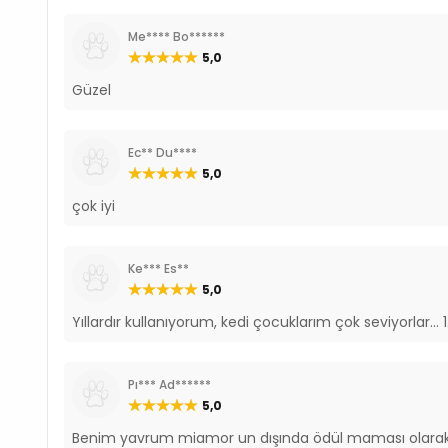
Me**** Bo******
5,0
Güzel
Ec** Du****
5,0
çok iyi
Ke*** Es**
5,0
Yıllardır kullanıyorum, kedi çocuklarım çok seviyorlar... 1
Pı*** Ad******
5,0
Benim yavrum miamor un dışında ödül maması olarak a