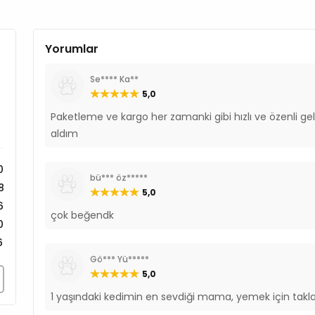
Yorumlar
Se**** Ka**
5,0
Paketleme ve kargo her zamanki gibi hızlı ve özenli gel
aldım
0
bü*** öz*****
8
5,0
6
çok beğendk
0
6
Gö*** Yü*****
5,0
1 yaşındaki kedimin en sevdiği mama, yemek için takl