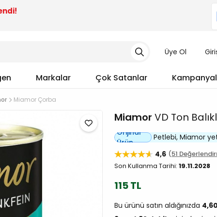
endi!
Üye Ol
Gir
gen
Markalar
Çok Satanlar
Kampanyal
or
Miamor Çorba
Miamor
VD Ton Balıkl
Orijinal
Petlebi, Miamor yetki
Ürün
4,6
51 Değerlendi
Son Kullanma Tarihi:
19.11.2028
115 TL
Bu ürünü satın aldığınızda
4,6