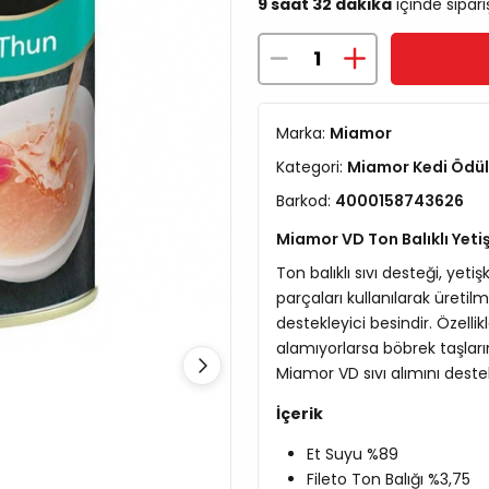
9 saat 32 dakika
içinde sipari
Marka:
Miamor
Kategori:
Miamor Kedi Ödü
Barkod:
4000158743626
Miamor VD Ton Balıklı Yeti
Ton balıklı sıvı desteği, yet
parçaları kullanılarak üretilm
destekleyici besindir. Özellik
alamıyorlarsa böbrek taşların
Miamor VD sıvı alımını destek
İçerik
Et Suyu %89
Fileto Ton Balığı %3,75