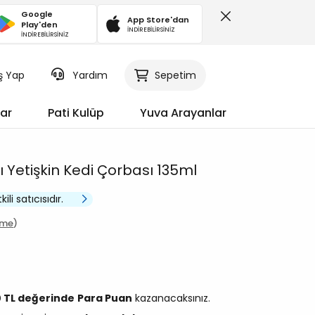
Google
App Store'dan
Play'den
İNDİREBİLİRSİNİZ
İNDİREBİLİRSİNİZ
iş Yap
Sepetim
Yardım
ar
Pati Kulüp
Yuva Arayanlar
ı Yetişkin Kedi Çorbası 135ml
li satıcısıdır.
rme
0 TL değerinde
Para Puan
kazanacaksınız.