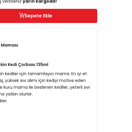
ş verirseniz
yarın kargoda!
Sepete Ekle
l Maması
şkin Kedi Çorbası 135ml
işkin kediler için tamamlayıcı mama. En iyi et
iş, yüksek sıvı alımı için kediyi motive eden
le kuru mama ile beslenen kediler, yeterli sıvı
a yatkın olurlar.
ler.