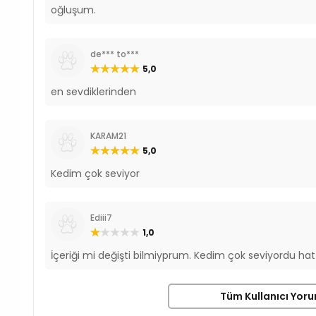
oğluşum.
de*** to***
5,0
en sevdiklerinden
KARAM21
5,0
Kedim çok seviyor
Ediii7
1,0
İçeriği mi değişti bilmiyprum. Kedim çok seviyordu hat
Tüm Kullanıcı Yoru