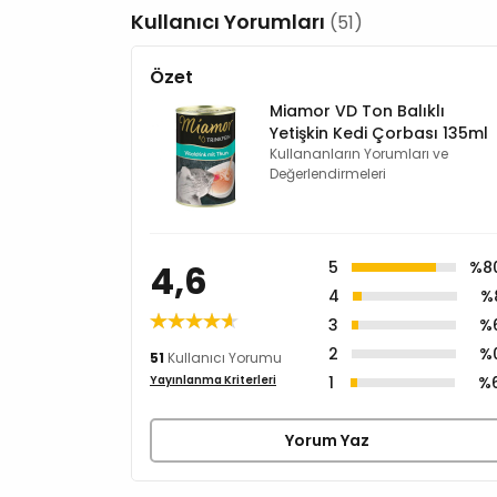
Kullanıcı Yorumları
(51)
Özet
Miamor VD Ton Balıklı
Yetişkin Kedi Çorbası 135ml
Kullananların Yorumları ve
Değerlendirmeleri
4,6
5
%8
4
%
3
%
2
%
51
Kullanıcı Yorumu
1
%
Yayınlanma Kriterleri
Yorum Yaz