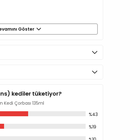
evamını Göster
 3-4 porsiyona bölünerek verilmelidir.
 daima temiz su bulundurulması tavsiye
mi içindir. Serin ve kuru bir yerde saklayınız.
ins) kediler tüketiyor?
in Kedi Çorbası 135ml
%43
%19
%10