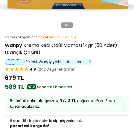
1
/
2
Krema kategorisinde
en çok satılan
8. ürün
Wanpy
Krema Kedi Ödül Maması 14gr (50 Adet)
(Karışık Çeşitli)
Orijinal
Petlebi, Wanpy yetkili satıcısıdır.
Ürün
4,9
242 Değerlendirme
679 TL
589 TL
%12
Sepette Ek İndirimli
47,12 TL
Bu ürünü satın aldığınızda
değerinde Para Puan
kazanacaksınız.
6 saat 18 dakika
içinde sipariş verirseniz
pazartesi kargoda!