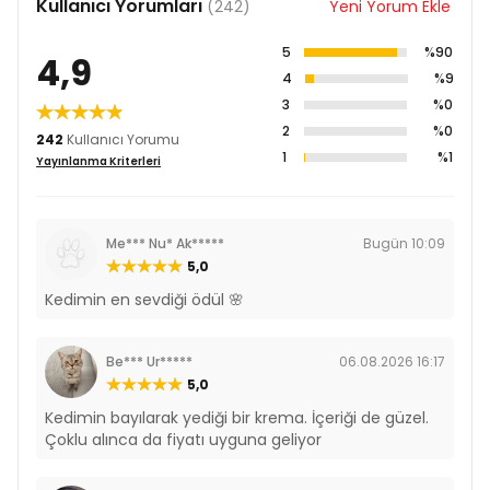
Kullanıcı Yorumları
(242)
Yeni Yorum Ekle
5
%90
4,9
4
%9
3
%0
2
%0
242
Kullanıcı Yorumu
1
%1
Yayınlanma Kriterleri
Me*** Nu* Ak*****
Bugün 10:09
5,0
Kedimin en sevdiği ödül 🌸
Be*** Ur*****
06.08.2026 16:17
5,0
Kedimin bayılarak yediği bir krema. İçeriği de güzel.
Çoklu alınca da fiyatı uyguna geliyor