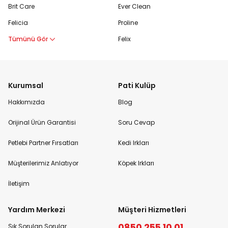
Brit Care
Ever Clean
Felicia
Proline
Tümünü Gör
Felix
Kurumsal
Pati Kulüp
Hakkımızda
Blog
Orijinal Ürün Garantisi
Soru Cevap
Petlebi Partner Fırsatları
Kedi Irkları
Müşterilerimiz Anlatıyor
Köpek Irkları
İletişim
Yardım Merkezi
Müşteri Hizmetleri
0850 255 10 01
Sık Sorulan Sorular