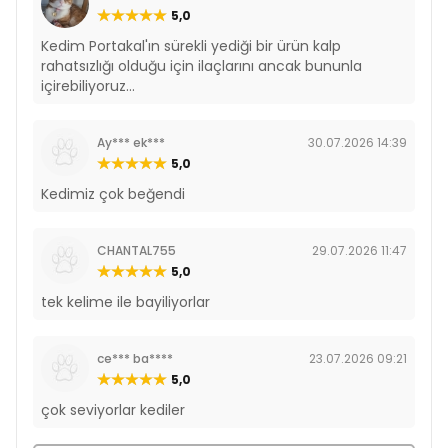
5,0
Kedim Portakal'ın sürekli yediği bir ürün kalp
rahatsızlığı olduğu için ilaçlarını ancak bununla
içirebiliyoruz...
Ay*** ek***
30.07.2026 14:39
5,0
Kedimiz çok beğendi
CHANTAL755
29.07.2026 11:47
5,0
tek kelime ile bayiliyorlar
ce*** ba****
23.07.2026 09:21
5,0
çok seviyorlar kediler