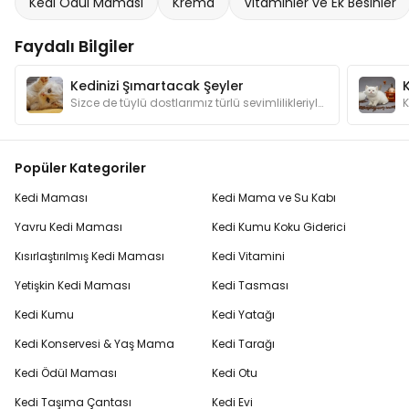
Kedi Ödül Maması
Krema
Vitaminler ve Ek Besinler
Faydalı Bilgiler
Kedinizi Şımartacak Şeyler
Sizce de tüylü dostlarımız türlü sevimlilikleriyle şımartılmayı hak etmiyorlar mı? Kedilerimizin canının sıkılmaması için hangi hediyelerden alalım?
Popüler Kategoriler
Kedi Maması
Kedi Mama ve Su Kabı
Yavru Kedi Maması
Kedi Kumu Koku Giderici
Kısırlaştırılmış Kedi Maması
Kedi Vitamini
Yetişkin Kedi Maması
Kedi Tasması
Kedi Kumu
Kedi Yatağı
Kedi Konservesi & Yaş Mama
Kedi Tarağı
Kedi Ödül Maması
Kedi Otu
Kedi Taşıma Çantası
Kedi Evi