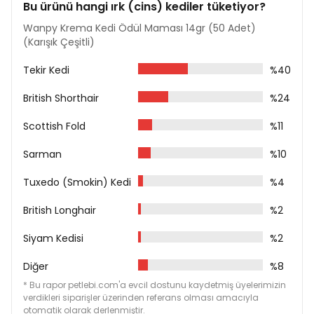
Bu ürünü hangi ırk (cins) kediler tüketiyor?
Wanpy Krema Kedi Ödül Maması 14gr (50 Adet)
(Karışık Çeşitli)
Tekir Kedi
%40
British Shorthair
%24
Scottish Fold
%11
Sarman
%10
Tuxedo (Smokin) Kedi
%4
British Longhair
%2
Siyam Kedisi
%2
Diğer
%8
* Bu rapor petlebi.com'a evcil dostunu kaydetmiş üyelerimizin
verdikleri siparişler üzerinden referans olması amacıyla
otomatik olarak derlenmiştir.