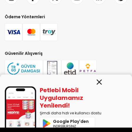
Ödeme Yöntemleri
Güvenilir Alışveriş
Petlebi Mobil
PETLEBİ EVCİL HAYVAN ÜRÜNLERİ PAZ. SAN. TİC. LTD. ŞTİ. Alaşarköy Mah.
Uygulamamız
1. Alaşar Cad. No: 9 Osmangazi/Bursa
Yenilendi!
7290599225 vergi numarasıyla Uludağ Vergi Dairesi'ne bağlıdır.
Şimdi daha hızlı ve kullanıcı dostu
Google Play'den
2014-2026 © petlebi.com v11.89.0
İNDİREBİLİRSİNİZ
Bursa'da sevgiyle yapıldı.