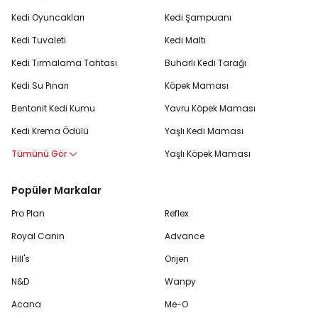
Kedi Oyuncakları
Kedi Şampuanı
Kedi Tuvaleti
Kedi Maltı
Kedi Tırmalama Tahtası
Buharlı Kedi Tarağı
Kedi Su Pınarı
Köpek Maması
Bentonit Kedi Kumu
Yavru Köpek Maması
Kedi Krema Ödülü
Yaşlı Kedi Maması
Tümünü Gör
Yaşlı Köpek Maması
Popüler Markalar
Pro Plan
Reflex
Royal Canin
Advance
Hill's
Orijen
N&D
Wanpy
Acana
Me-O